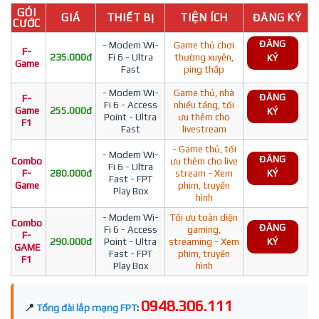
GÓI
GIÁ
THIẾT BỊ
TIỆN ÍCH
ĐĂNG KÝ
CƯỚC
ĐĂNG
- Modem Wi-
Game thủ chơi
F-
235.000đ
Fi 6 - Ultra
thường xuyên,
KÝ
Game
Fast
ping thấp
- Modem Wi-
Game thủ, nhà
ĐĂNG
F-
Fi 6 - Access
nhiều tầng, tối
Game
255.000đ
KÝ
Point - Ultra
ưu thêm cho
F1
Fast
livestream
- Game thủ, tối
- Modem Wi-
ĐĂNG
Combo
ưu thêm cho live
Fi 6 - Ultra
F-
280.000đ
stream - Xem
KÝ
Fast - FPT
Game
phim, truyền
Play Box
hình
- Modem Wi-
Tối ưu toàn diện
Combo
ĐĂNG
Fi 6 - Access
gaming,
F-
290.000đ
Point - Ultra
streaming - Xem
KÝ
GAME
Fast - FPT
phim, truyền
F1
Play Box
hình
0948.306.111
📍
Tổng đài lắp mạng FPT
: