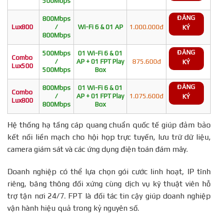
500Mbps
ĐĂNG
800Mbps
Lux800
/
Wi-Fi 6 & 01 AP
1.000.000đ
KÝ
800Mbps
ĐĂNG
500Mbps
01 Wi-Fi 6 & 01
Combo
/
AP + 01 FPT Play
875.600đ
KÝ
Lux500
500Mbps
Box
ĐĂNG
800Mbps
01 Wi-Fi 6 & 01
Combo
/
AP + 01 FPT Play
1.075.600đ
KÝ
Lux800
800Mbps
Box
Hệ thống hạ tầng cáp quang chuẩn quốc tế giúp đảm bảo
kết nối liền mạch cho hội họp trực tuyến, lưu trữ dữ liệu,
camera giám sát và các ứng dụng điện toán đám mây.
Doanh nghiệp có thể lựa chọn gói cước linh hoạt, IP tĩnh
riêng, băng thông đối xứng cùng dịch vụ kỹ thuật viên hỗ
trợ tận nơi 24/7. FPT là đối tác tin cậy giúp doanh nghiệp
vận hành hiệu quả trong kỷ nguyên số.