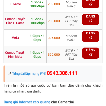
1 Gbps /
Modem
F-Game
235.000
KÝ
300 Mbps
Wifi 6
ĐĂNG
Wifi 6 + 1
Combo Truyền
1 Gbps /
280.000
FPT Play
KÝ
Hình F-Game
300 Mbps
Box
ĐĂNG
1 Gbps / 1
Modem
Meta
305.000
KÝ
Gbps
Wifi 6
ĐĂNG
Wifi 6 + 1
Combo Truyền
1 Gbps / 1
320.000
FPT Play
KÝ
Hình Meta
Gbps
Box
0948.306.111
📍
Tổng đài lắp mạng FPT
:
Trên là một số gói cước cơ bản ban đầu dành cho khách
hàng cá nhân, gia đình.
Bảng giá Internet cáp quang
cho Game thủ