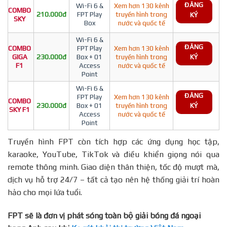
ĐĂNG
Wi-Fi 6 &
Xem hơn 130 kênh
COMBO
210.000đ
FPT Play
truyền hình trong
KÝ
SKY
Box
nước và quốc tế
Wi-Fi 6 &
ĐĂNG
COMBO
FPT Play
Xem hơn 130 kênh
GIGA
230.000đ
Box + 01
truyền hình trong
KÝ
F1
Access
nước và quốc tế
Point
Wi-Fi 6 &
ĐĂNG
FPT Play
Xem hơn 130 kênh
COMBO
230.000đ
Box + 01
truyền hình trong
KÝ
SKY F1
Access
nước và quốc tế
Point
Truyền hình FPT còn tích hợp các ứng dụng học tập,
karaoke, YouTube, TikTok và điều khiển giọng nói qua
remote thông minh. Giao diện thân thiện, tốc độ mượt mà,
dịch vụ hỗ trợ 24/7 – tất cả tạo nên hệ thống giải trí hoàn
hảo cho mọi lứa tuổi.
FPT sẽ là đơn vị phát sóng toàn bộ giải bóng đá ngoại