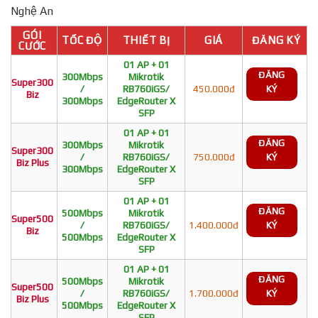
Nghệ An
GÓI
TỐC ĐỘ
THIẾT BỊ
GIÁ
ĐĂNG KÝ
CƯỚC
01 AP + 01
ĐĂNG
300Mbps
Mikrotik
Super300
/
RB760iGS/
450.000đ
KÝ
Biz
300Mbps
EdgeRouter X
SFP
01 AP + 01
ĐĂNG
300Mbps
Mikrotik
Super300
/
RB760iGS/
750.000đ
KÝ
Biz Plus
300Mbps
EdgeRouter X
SFP
01 AP + 01
ĐĂNG
500Mbps
Mikrotik
Super500
/
RB760iGS/
1.400.000đ
KÝ
Biz
500Mbps
EdgeRouter X
SFP
01 AP + 01
ĐĂNG
500Mbps
Mikrotik
Super500
/
RB760iGS/
1.700.000đ
KÝ
Biz Plus
500Mbps
EdgeRouter X
SFP