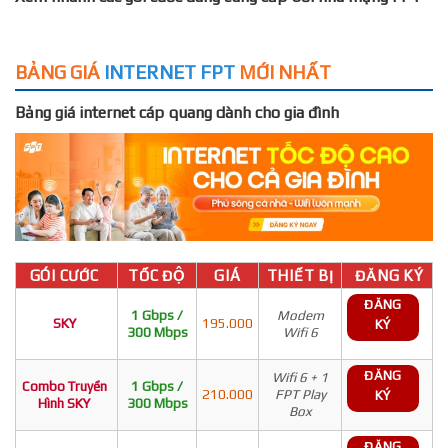
BẢNG GIÁ
INTERNET FPT
MỚI NHẤT
Bảng giá internet cáp quang dành cho gia đình
GÓI CƯỚC
TỐC ĐỘ
GIÁ
THIẾT BỊ
ĐĂNG KÝ
ĐĂNG
1 Gbps /
Modem
SKY
195.000
KÝ
300 Mbps
Wifi 6
ĐĂNG
Wifi 6 + 1
Combo Truyền
1 Gbps /
210.000
FPT Play
KÝ
Hình SKY
300 Mbps
Box
ĐĂNG