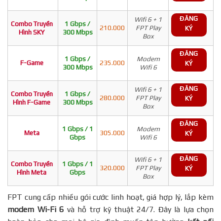
ĐĂNG
Wifi 6 + 1
Combo Truyền
1 Gbps /
210.000
FPT Play
KÝ
Hình SKY
300 Mbps
Box
ĐĂNG
1 Gbps /
Modem
F-Game
235.000
KÝ
300 Mbps
Wifi 6
ĐĂNG
Wifi 6 + 1
Combo Truyền
1 Gbps /
280.000
FPT Play
KÝ
Hình F-Game
300 Mbps
Box
ĐĂNG
1 Gbps / 1
Modem
Meta
305.000
KÝ
Gbps
Wifi 6
ĐĂNG
Wifi 6 + 1
Combo Truyền
1 Gbps / 1
320.000
FPT Play
KÝ
Hình Meta
Gbps
Box
FPT cung cấp nhiều gói cước linh hoạt, giá hợp lý, lắp kèm
modem Wi-Fi 6
và hỗ trợ kỹ thuật 24/7. Đây là lựa chọn