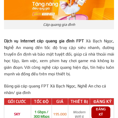
Cáp quang gia đình
Dịch vụ Internet cáp quang gia đình FPT
Xã Bạch Ngọc,
Nghệ An mang đến tốc độ truy cập siêu nhanh, đường
truyền ổn định và bảo mật tuyệt đối, giúp cả nhà thoải mái
học tập, làm việc, xem phim hay chơi game mà không lo
gián đoạn. Với công nghệ cáp quang hiện đại, tín hiệu luôn
mạnh và đồng đều trên mọi thiết bị.
Bảng giá cáp quang FPT Xã Bạch Ngọc, Nghệ An cho cá
nhân/ gia đình
GÓI CƯỚC
TỐC ĐỘ
GIÁ
THIẾT BỊ
ĐĂNG KÝ
ĐĂNG
1 Gbps /
Modem
SKY
195.000
KÝ
300 Mbps
Wifi 6