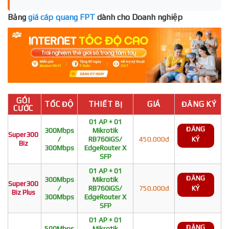
Bảng
giá cáp quang FPT
dành cho Doanh nghiệp
GÓI
TỐC ĐỘ
THIẾT BỊ
GIÁ
ĐĂNG KÝ
CƯỚC
01 AP + 01
ĐĂNG
300Mbps
Mikrotik
Super300
/
RB760iGS/
450.000đ
KÝ
Biz
300Mbps
EdgeRouter X
SFP
01 AP + 01
ĐĂNG
300Mbps
Mikrotik
Super300
/
RB760iGS/
750.000đ
KÝ
Biz Plus
300Mbps
EdgeRouter X
SFP
01 AP + 01
ĐĂNG
500Mbps
Mikrotik