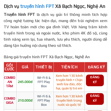
Dịch vụ
truyền hình FPT
Xã Bạch Ngọc, Nghệ An
Truyền hình FPT
là dịch vụ giải trí thông minh tích hợp
công nghệ tương tác hiện đại, mang đến trải nghiệm xem
TV hoàn toàn mới cho gia đình Việt. Với hàng trăm kênh
truyền hình trong và ngoài nước, kho phim 4K đồ sộ, cùng
tính năng xem lại, tua nhanh, lưu yêu thích, người dùng dễ
dàng tận hưởng nội dung theo sở thích.
Bảng giá truyền hình FPT Xã Bạch Ngọc, Nghệ An
GÓI
GIÁ
THIẾT BỊ
TIỆN ÍCH
ĐĂNG KÝ
CƯỚC
Xem hơn 130 kênh
ĐĂNG
COMBO
Wi-Fi 6 &
truyền hình + Chặn
AN
245.000đ
FPT Play
KÝ
web lừa đảo, độc
TÂM
Box
hại, quản lý trẻ em
ĐĂNG
Wi-Fi 6 &
Xem hơn 130 kênh
COMBO
210.000đ
FPT Play
truyền hình trong
KÝ
GIGA
Box
nước và quốc tế