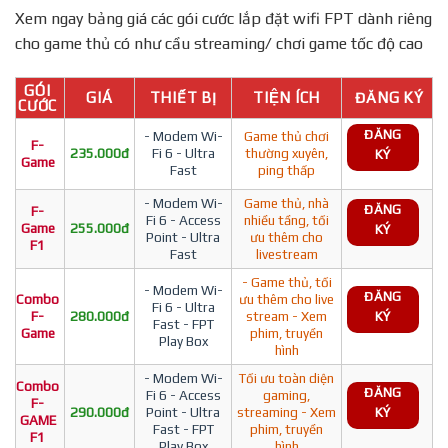
Xem ngay bảng giá các gói cước lắp đặt wifi FPT dành riêng
cho game thủ có như cầu streaming/ chơi game tốc độ cao
GÓI
GIÁ
THIẾT BỊ
TIỆN ÍCH
ĐĂNG KÝ
CƯỚC
ĐĂNG
- Modem Wi-
Game thủ chơi
F-
235.000đ
Fi 6 - Ultra
thường xuyên,
KÝ
Game
Fast
ping thấp
- Modem Wi-
Game thủ, nhà
ĐĂNG
F-
Fi 6 - Access
nhiều tầng, tối
Game
255.000đ
KÝ
Point - Ultra
ưu thêm cho
F1
Fast
livestream
- Game thủ, tối
- Modem Wi-
ĐĂNG
Combo
ưu thêm cho live
Fi 6 - Ultra
F-
280.000đ
stream - Xem
KÝ
Fast - FPT
Game
phim, truyền
Play Box
hình
- Modem Wi-
Tối ưu toàn diện
Combo
ĐĂNG
Fi 6 - Access
gaming,
F-
290.000đ
Point - Ultra
streaming - Xem
KÝ
GAME
Fast - FPT
phim, truyền
F1
Play Box
hình