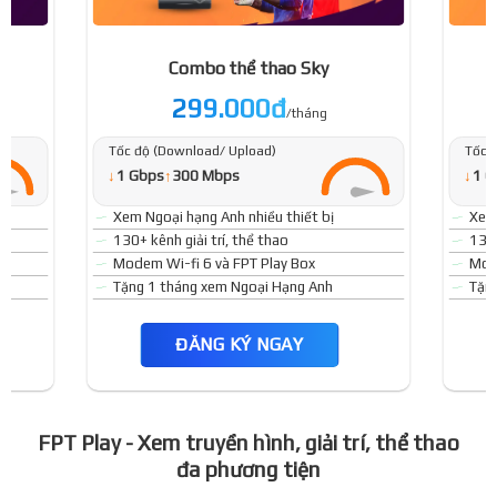
Combo thể thao Sky
299.000đ
/tháng
Tốc độ (Download/ Upload)
Tốc 
↓
↓
1 Gbps
↑
300 Mbps
1 G
Xem Ngoại hạng Anh nhiều thiết bị
Xem 
130+ kênh giải trí, thể thao
130+
Modem Wi-fi 6 và FPT Play Box
Mode
Tặng 1 tháng xem Ngoại Hạng Anh
Tặn
ĐĂNG KÝ NGAY
FPT Play - Xem truyền hình, giải trí, thể thao
đa phương tiện