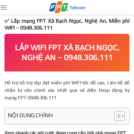
Skip
to
content
✅ Lắp mạng FPT Xã Bạch Ngọc, Nghệ An, Miễn phí
WIFI – 0948.306.111
LẮP WIFI FPT XÃ BẠCH NGỌC,
NGHỆ AN – 0948.306.111
Hỗ trợ hỗ trợ lắp đặt miễn phí WIFI tốc độ cao, Liên hệ để
nhận tư vấn chính xác nhất qua số điện thoại đăng ký
mạng FPT 0948.306.111
NỘI DUNG CHÍNH
Xem nhanh các gói cước đang cung cấp bởi nhà mạng FPT