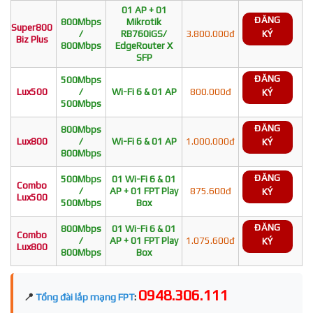
01 AP + 01
ĐĂNG
800Mbps
Mikrotik
Super800
/
RB760iGS/
3.800.000đ
KÝ
Biz Plus
800Mbps
EdgeRouter X
SFP
ĐĂNG
500Mbps
Lux500
/
Wi-Fi 6 & 01 AP
800.000đ
KÝ
500Mbps
ĐĂNG
800Mbps
Lux800
/
Wi-Fi 6 & 01 AP
1.000.000đ
KÝ
800Mbps
ĐĂNG
500Mbps
01 Wi-Fi 6 & 01
Combo
/
AP + 01 FPT Play
875.600đ
KÝ
Lux500
500Mbps
Box
ĐĂNG
800Mbps
01 Wi-Fi 6 & 01
Combo
/
AP + 01 FPT Play
1.075.600đ
KÝ
Lux800
800Mbps
Box
0948.306.111
📍
Tổng đài lắp mạng FPT
: