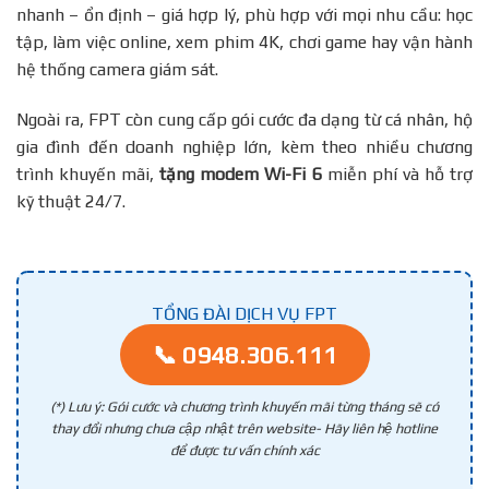
nhanh – ổn định – giá hợp lý, phù hợp với mọi nhu cầu: học
tập, làm việc online, xem phim 4K, chơi game hay vận hành
hệ thống camera giám sát.
Ngoài ra, FPT còn cung cấp gói cước đa dạng từ cá nhân, hộ
gia đình đến doanh nghiệp lớn, kèm theo nhiều chương
trình khuyến mãi,
tặng modem Wi-Fi 6
miễn phí và hỗ trợ
kỹ thuật 24/7.
TỔNG ĐÀI DỊCH VỤ FPT
📞 0948.306.111
(*) Lưu ý: Gói cước và chương trình khuyến mãi từng tháng sẽ có
thay đổi nhưng chưa cập nhật trên website- Hãy liên hệ hotline
để được tư vấn chính xác