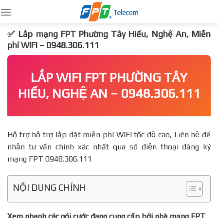
Skip
to
content
✅ Lắp mạng FPT Phường Tây Hiếu, Nghệ An, Miễn
phí WIFI – 0948.306.111
LẮP WIFI FPT PHƯỜNG TÂY
HIẾU, NGHỆ AN – 0948.306.111
Hỗ trợ hỗ trợ lắp đặt miễn phí WIFI tốc độ cao, Liên hệ để
nhận tư vấn chính xác nhất qua số điện thoại đăng ký
mạng FPT 0948.306.111
NỘI DUNG CHÍNH
Xem nhanh các gói cước đang cung cấp bởi nhà mạng FPT