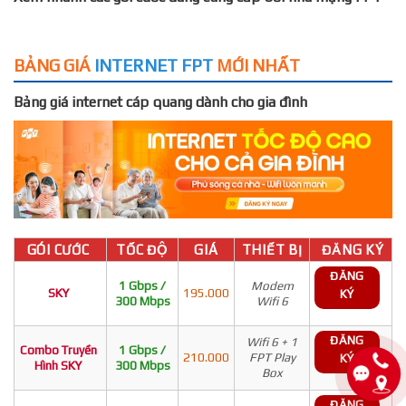
BẢNG GIÁ
INTERNET FPT
MỚI NHẤT
Bảng giá internet cáp quang dành cho gia đình
GÓI CƯỚC
TỐC ĐỘ
GIÁ
THIẾT BỊ
ĐĂNG KÝ
ĐĂNG
1 Gbps /
Modem
SKY
195.000
KÝ
300 Mbps
Wifi 6
ĐĂNG
Wifi 6 + 1
Combo Truyền
1 Gbps /
210.000
FPT Play
KÝ
Hình SKY
300 Mbps
Box
ĐĂNG