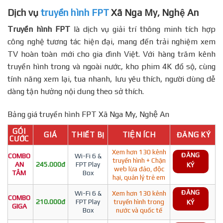
Dịch vụ
truyền hình FPT
Xã Nga My, Nghệ An
Truyền hình FPT
là dịch vụ giải trí thông minh tích hợp
công nghệ tương tác hiện đại, mang đến trải nghiệm xem
TV hoàn toàn mới cho gia đình Việt. Với hàng trăm kênh
truyền hình trong và ngoài nước, kho phim 4K đồ sộ, cùng
tính năng xem lại, tua nhanh, lưu yêu thích, người dùng dễ
dàng tận hưởng nội dung theo sở thích.
Bảng giá truyền hình FPT Xã Nga My, Nghệ An
GÓI
GIÁ
THIẾT BỊ
TIỆN ÍCH
ĐĂNG KÝ
CƯỚC
Xem hơn 130 kênh
ĐĂNG
COMBO
Wi-Fi 6 &
truyền hình + Chặn
AN
245.000đ
FPT Play
KÝ
web lừa đảo, độc
TÂM
Box
hại, quản lý trẻ em
ĐĂNG
Wi-Fi 6 &
Xem hơn 130 kênh
COMBO
210.000đ
FPT Play
truyền hình trong
KÝ
GIGA
Box
nước và quốc tế