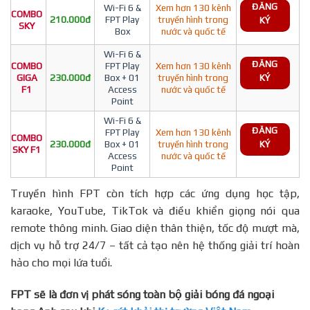
ĐĂNG
Wi-Fi 6 &
Xem hơn 130 kênh
COMBO
210.000đ
FPT Play
truyền hình trong
KÝ
SKY
Box
nước và quốc tế
Wi-Fi 6 &
ĐĂNG
COMBO
FPT Play
Xem hơn 130 kênh
GIGA
230.000đ
Box + 01
truyền hình trong
KÝ
F1
Access
nước và quốc tế
Point
Wi-Fi 6 &
ĐĂNG
FPT Play
Xem hơn 130 kênh
COMBO
230.000đ
Box + 01
truyền hình trong
KÝ
SKY F1
Access
nước và quốc tế
Point
Truyền hình FPT còn tích hợp các ứng dụng học tập,
karaoke, YouTube, TikTok và điều khiển giọng nói qua
remote thông minh. Giao diện thân thiện, tốc độ mượt mà,
dịch vụ hỗ trợ 24/7 – tất cả tạo nên hệ thống giải trí hoàn
hảo cho mọi lứa tuổi.
FPT sẽ là đơn vị phát sóng toàn bộ giải bóng đá ngoại