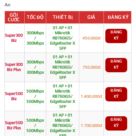
An
GÓI
TỐC ĐỘ
THIẾT BỊ
GIÁ
ĐĂNG KÝ
CƯỚC
01 AP + 01
ĐĂNG
300Mbps
Mikrotik
Super300
/
RB760iGS/
450.000đ
KÝ
Biz
300Mbps
EdgeRouter X
SFP
01 AP + 01
ĐĂNG
300Mbps
Mikrotik
Super300
/
RB760iGS/
750.000đ
KÝ
Biz Plus
300Mbps
EdgeRouter X
SFP
01 AP + 01
ĐĂNG
500Mbps
Mikrotik
Super500
/
RB760iGS/
1.400.000đ
KÝ
Biz
500Mbps
EdgeRouter X
SFP
01 AP + 01
ĐĂNG
500Mbps
Mikrotik
Super500
/
RB760iGS/
1.700.000đ
KÝ
Biz Plus
500Mbps
EdgeRouter X
SFP