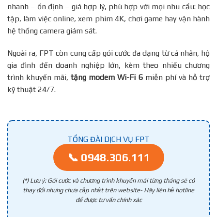
nhanh – ổn định – giá hợp lý, phù hợp với mọi nhu cầu: học
tập, làm việc online, xem phim 4K, chơi game hay vận hành
hệ thống camera giám sát.
Ngoài ra, FPT còn cung cấp gói cước đa dạng từ cá nhân, hộ
gia đình đến doanh nghiệp lớn, kèm theo nhiều chương
trình khuyến mãi,
tặng modem Wi-Fi 6
miễn phí và hỗ trợ
kỹ thuật 24/7.
TỔNG ĐÀI DỊCH VỤ FPT
📞 0948.306.111
(*) Lưu ý: Gói cước và chương trình khuyến mãi từng tháng sẽ có
thay đổi nhưng chưa cập nhật trên website- Hãy liên hệ hotline
để được tư vấn chính xác