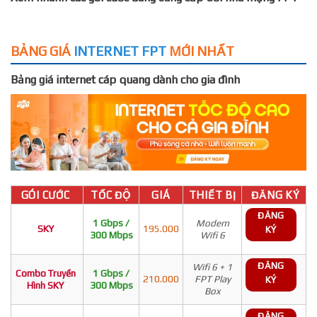
BẢNG GIÁ
INTERNET FPT
MỚI NHẤT
Bảng giá internet cáp quang dành cho gia đình
GÓI CƯỚC
TỐC ĐỘ
GIÁ
THIẾT BỊ
ĐĂNG KÝ
ĐĂNG
1 Gbps /
Modem
SKY
195.000
KÝ
300 Mbps
Wifi 6
ĐĂNG
Wifi 6 + 1
Combo Truyền
1 Gbps /
210.000
FPT Play
KÝ
Hình SKY
300 Mbps
Box
ĐĂNG