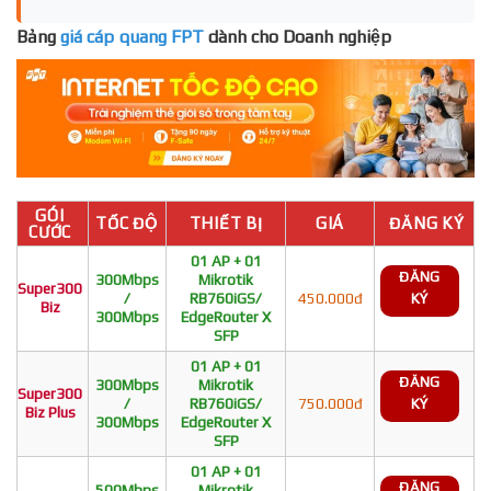
Bảng
giá cáp quang FPT
dành cho Doanh nghiệp
GÓI
TỐC ĐỘ
THIẾT BỊ
GIÁ
ĐĂNG KÝ
CƯỚC
01 AP + 01
ĐĂNG
300Mbps
Mikrotik
Super300
/
RB760iGS/
450.000đ
KÝ
Biz
300Mbps
EdgeRouter X
SFP
01 AP + 01
ĐĂNG
300Mbps
Mikrotik
Super300
/
RB760iGS/
750.000đ
KÝ
Biz Plus
300Mbps
EdgeRouter X
SFP
01 AP + 01
ĐĂNG
500Mbps
Mikrotik