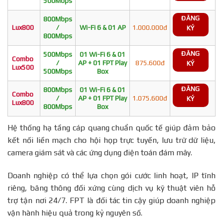
500Mbps
ĐĂNG
800Mbps
Lux800
/
Wi-Fi 6 & 01 AP
1.000.000đ
KÝ
800Mbps
ĐĂNG
500Mbps
01 Wi-Fi 6 & 01
Combo
/
AP + 01 FPT Play
875.600đ
KÝ
Lux500
500Mbps
Box
ĐĂNG
800Mbps
01 Wi-Fi 6 & 01
Combo
/
AP + 01 FPT Play
1.075.600đ
KÝ
Lux800
800Mbps
Box
Hệ thống hạ tầng cáp quang chuẩn quốc tế giúp đảm bảo
kết nối liền mạch cho hội họp trực tuyến, lưu trữ dữ liệu,
camera giám sát và các ứng dụng điện toán đám mây.
Doanh nghiệp có thể lựa chọn gói cước linh hoạt, IP tĩnh
riêng, băng thông đối xứng cùng dịch vụ kỹ thuật viên hỗ
trợ tận nơi 24/7. FPT là đối tác tin cậy giúp doanh nghiệp
vận hành hiệu quả trong kỷ nguyên số.