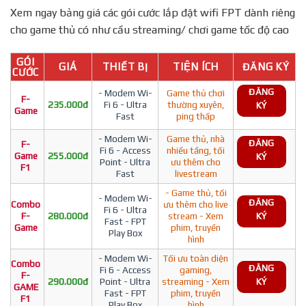
Xem ngay bảng giá các gói cước lắp đặt wifi FPT dành riêng
cho game thủ có như cầu streaming/ chơi game tốc độ cao
GÓI
GIÁ
THIẾT BỊ
TIỆN ÍCH
ĐĂNG KÝ
CƯỚC
ĐĂNG
- Modem Wi-
Game thủ chơi
F-
235.000đ
Fi 6 - Ultra
thường xuyên,
KÝ
Game
Fast
ping thấp
- Modem Wi-
Game thủ, nhà
ĐĂNG
F-
Fi 6 - Access
nhiều tầng, tối
Game
255.000đ
KÝ
Point - Ultra
ưu thêm cho
F1
Fast
livestream
- Game thủ, tối
- Modem Wi-
ĐĂNG
Combo
ưu thêm cho live
Fi 6 - Ultra
F-
280.000đ
stream - Xem
KÝ
Fast - FPT
Game
phim, truyền
Play Box
hình
- Modem Wi-
Tối ưu toàn diện
Combo
ĐĂNG
Fi 6 - Access
gaming,
F-
290.000đ
Point - Ultra
streaming - Xem
KÝ
GAME
Fast - FPT
phim, truyền
F1
Play Box
hình