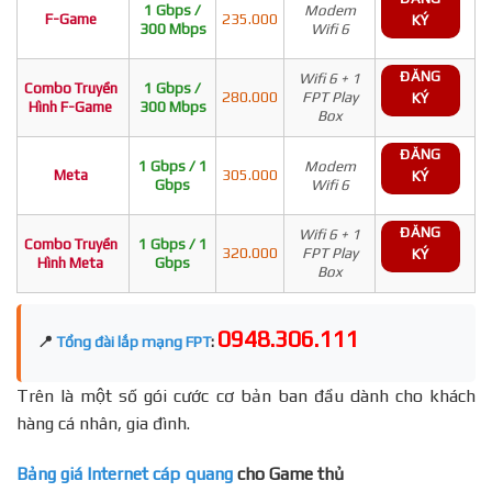
1 Gbps /
Modem
F-Game
235.000
KÝ
300 Mbps
Wifi 6
ĐĂNG
Wifi 6 + 1
Combo Truyền
1 Gbps /
280.000
FPT Play
KÝ
Hình F-Game
300 Mbps
Box
ĐĂNG
1 Gbps / 1
Modem
Meta
305.000
KÝ
Gbps
Wifi 6
ĐĂNG
Wifi 6 + 1
Combo Truyền
1 Gbps / 1
320.000
FPT Play
KÝ
Hình Meta
Gbps
Box
0948.306.111
📍
Tổng đài lắp mạng FPT
:
Trên là một số gói cước cơ bản ban đầu dành cho khách
hàng cá nhân, gia đình.
Bảng giá Internet cáp quang
cho Game thủ