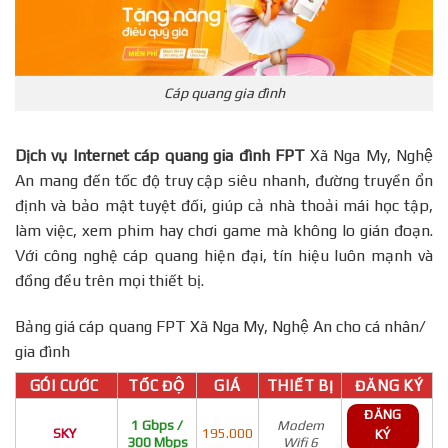
Cáp quang gia đình
Dịch vụ Internet cáp quang gia đình FPT
Xã Nga My, Nghệ
An mang đến tốc độ truy cập siêu nhanh, đường truyền ổn
định và bảo mật tuyệt đối, giúp cả nhà thoải mái học tập,
làm việc, xem phim hay chơi game mà không lo gián đoạn.
Với công nghệ cáp quang hiện đại, tín hiệu luôn mạnh và
đồng đều trên mọi thiết bị.
Bảng giá cáp quang FPT Xã Nga My, Nghệ An cho cá nhân/
gia đình
GÓI CƯỚC
TỐC ĐỘ
GIÁ
THIẾT BỊ
ĐĂNG KÝ
ĐĂNG
1 Gbps /
Modem
SKY
195.000
KÝ
300 Mbps
Wifi 6