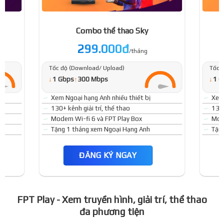
Combo thể thao Sky
299.000đ
/tháng
Tốc độ (Download/ Upload)
Tốc 
↓
↓
1 Gbps
↑
300 Mbps
1 G
Xem Ngoại hạng Anh nhiều thiết bị
Xem 
130+ kênh giải trí, thể thao
130+
Modem Wi-fi 6 và FPT Play Box
Mode
Tặng 1 tháng xem Ngoại Hạng Anh
Tặn
ĐĂNG KÝ NGAY
FPT Play - Xem truyền hình, giải trí, thể thao
đa phương tiện