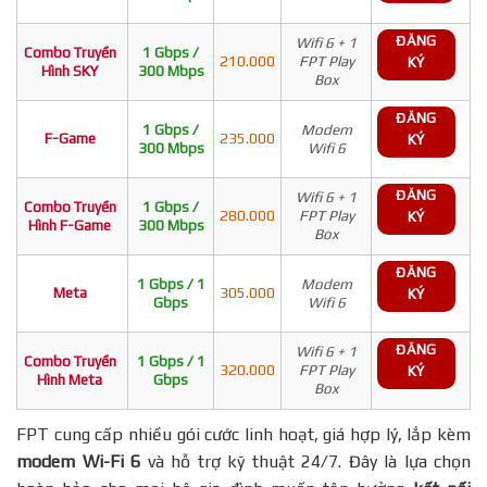
ĐĂNG
Wifi 6 + 1
Combo Truyền
1 Gbps /
210.000
FPT Play
KÝ
Hình SKY
300 Mbps
Box
ĐĂNG
1 Gbps /
Modem
F-Game
235.000
KÝ
300 Mbps
Wifi 6
ĐĂNG
Wifi 6 + 1
Combo Truyền
1 Gbps /
280.000
FPT Play
KÝ
Hình F-Game
300 Mbps
Box
ĐĂNG
1 Gbps / 1
Modem
Meta
305.000
KÝ
Gbps
Wifi 6
ĐĂNG
Wifi 6 + 1
Combo Truyền
1 Gbps / 1
320.000
FPT Play
KÝ
Hình Meta
Gbps
Box
FPT cung cấp nhiều gói cước linh hoạt, giá hợp lý, lắp kèm
modem Wi-Fi 6
và hỗ trợ kỹ thuật 24/7. Đây là lựa chọn