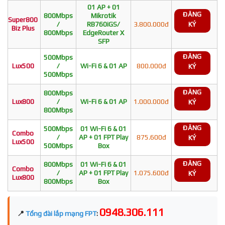
01 AP + 01
ĐĂNG
800Mbps
Mikrotik
Super800
/
RB760iGS/
3.800.000đ
KÝ
Biz Plus
800Mbps
EdgeRouter X
SFP
ĐĂNG
500Mbps
Lux500
/
Wi-Fi 6 & 01 AP
800.000đ
KÝ
500Mbps
ĐĂNG
800Mbps
Lux800
/
Wi-Fi 6 & 01 AP
1.000.000đ
KÝ
800Mbps
ĐĂNG
500Mbps
01 Wi-Fi 6 & 01
Combo
/
AP + 01 FPT Play
875.600đ
KÝ
Lux500
500Mbps
Box
ĐĂNG
800Mbps
01 Wi-Fi 6 & 01
Combo
/
AP + 01 FPT Play
1.075.600đ
KÝ
Lux800
800Mbps
Box
0948.306.111
📍
Tổng đài lắp mạng FPT
: