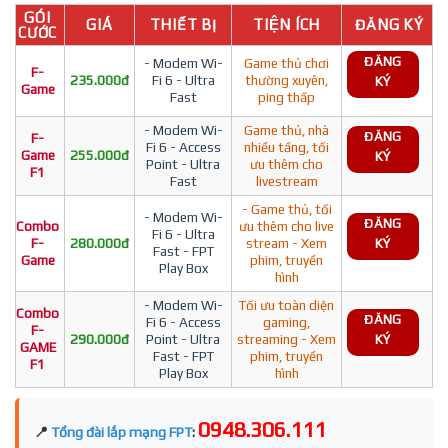
GÓI
GIÁ
THIẾT BỊ
TIỆN ÍCH
ĐĂNG KÝ
CƯỚC
ĐĂNG
- Modem Wi-
Game thủ chơi
F-
235.000đ
Fi 6 - Ultra
thường xuyên,
KÝ
Game
Fast
ping thấp
- Modem Wi-
Game thủ, nhà
ĐĂNG
F-
Fi 6 - Access
nhiều tầng, tối
Game
255.000đ
KÝ
Point - Ultra
ưu thêm cho
F1
Fast
livestream
- Game thủ, tối
- Modem Wi-
ĐĂNG
Combo
ưu thêm cho live
Fi 6 - Ultra
F-
280.000đ
stream - Xem
KÝ
Fast - FPT
Game
phim, truyền
Play Box
hình
- Modem Wi-
Tối ưu toàn diện
Combo
ĐĂNG
Fi 6 - Access
gaming,
F-
290.000đ
Point - Ultra
streaming - Xem
KÝ
GAME
Fast - FPT
phim, truyền
F1
Play Box
hình
0948.306.111
📍
Tổng đài lắp mạng FPT
: