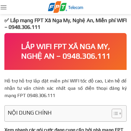
Skip
to
content
✅ Lắp mạng FPT Xã Nga My, Nghệ An, Miễn phí WIFI
– 0948.306.111
LẮP WIFI FPT XÃ NGA MY,
NGHỆ AN – 0948.306.111
Hỗ trợ hỗ trợ lắp đặt miễn phí WIFI tốc độ cao, Liên hệ để
nhận tư vấn chính xác nhất qua số điện thoại đăng ký
mạng FPT 0948.306.111
NỘI DUNG CHÍNH
Xem nhanh các gói cước đang cung cấp bởi nhà mạng FPT