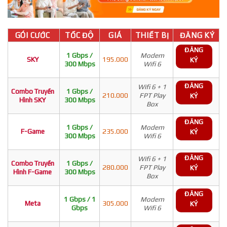
GÓI CƯỚC
TỐC ĐỘ
GIÁ
THIẾT BỊ
ĐĂNG KÝ
ĐĂNG
1 Gbps /
Modem
SKY
195.000
KÝ
300 Mbps
Wifi 6
ĐĂNG
Wifi 6 + 1
Combo Truyền
1 Gbps /
210.000
FPT Play
KÝ
Hình SKY
300 Mbps
Box
ĐĂNG
1 Gbps /
Modem
F-Game
235.000
KÝ
300 Mbps
Wifi 6
ĐĂNG
Wifi 6 + 1
Combo Truyền
1 Gbps /
280.000
FPT Play
KÝ
Hình F-Game
300 Mbps
Box
ĐĂNG
1 Gbps / 1
Modem
Meta
305.000
KÝ
Gbps
Wifi 6