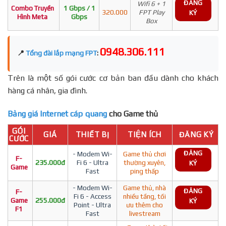
ĐĂNG
Wifi 6 + 1
Combo Truyền
1 Gbps / 1
320.000
FPT Play
KÝ
Hình Meta
Gbps
Box
0948.306.111
📍
Tổng đài lắp mạng FPT
:
Trên là một số gói cước cơ bản ban đầu dành cho khách
hàng cá nhân, gia đình.
Bảng giá Internet cáp quang
cho Game thủ
GÓI
GIÁ
THIẾT BỊ
TIỆN ÍCH
ĐĂNG KÝ
CƯỚC
ĐĂNG
- Modem Wi-
Game thủ chơi
F-
235.000đ
Fi 6 - Ultra
thường xuyên,
KÝ
Game
Fast
ping thấp
- Modem Wi-
Game thủ, nhà
ĐĂNG
F-
Fi 6 - Access
nhiều tầng, tối
Game
255.000đ
KÝ
Point - Ultra
ưu thêm cho
F1
Fast
livestream