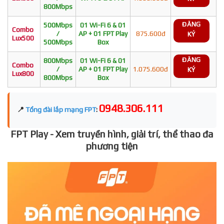
800Mbps
ĐĂNG
500Mbps
01 Wi-Fi 6 & 01
Combo
/
AP + 01 FPT Play
875.600đ
KÝ
Lux500
500Mbps
Box
ĐĂNG
800Mbps
01 Wi-Fi 6 & 01
Combo
/
AP + 01 FPT Play
1.075.600đ
KÝ
Lux800
800Mbps
Box
0948.306.111
📍
Tổng đài lắp mạng FPT
:
FPT Play - Xem truyền hình, giải trí, thể thao đa
phương tiện