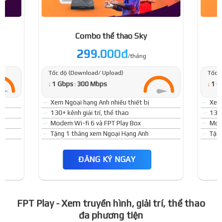
Combo thể thao Sky
299.000đ
/tháng
Tốc độ (Download/ Upload)
Tốc 
↓
↓
1 Gbps
↑
300 Mbps
1 G
Xem Ngoại hạng Anh nhiều thiết bị
Xem 
130+ kênh giải trí, thể thao
130+
Modem Wi-fi 6 và FPT Play Box
Mode
Tặng 1 tháng xem Ngoại Hạng Anh
Tặn
ĐĂNG KÝ NGAY
FPT Play - Xem truyền hình, giải trí, thể thao
đa phương tiện