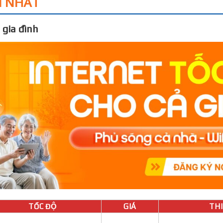
I NHẤT
 gia đình
TỐC ĐỘ
GIÁ
THIÊ