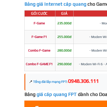
Bảng giá Internet cáp quang
cho Game
GÓI CƯỚC
GIÁ
F-Game
235.000đ
- Mod
F-Game F1
255.000đ
- Modem Wi-F
Combo F-Game
280.000đ
- Modem Wi-F
Combo F-GAME F1
290.000đ
- Modem Wi-Fi 6 - A
0948.306.111
📍
Tổng đài lắp mạng FPT
:
Bảng
giá cáp quang FPT
dành cho Doa