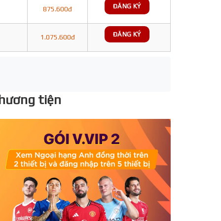
ĐĂNG KÝ
875.600đ
ĐĂNG KÝ
1.075.600đ
phương tiện