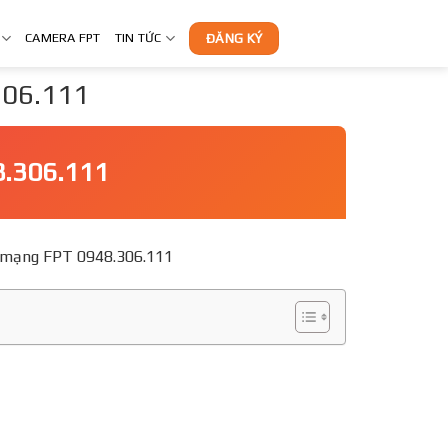
CAMERA FPT
TIN TỨC
ĐĂNG KÝ
.306.111
8.306.111
g ký mạng FPT 0948.306.111