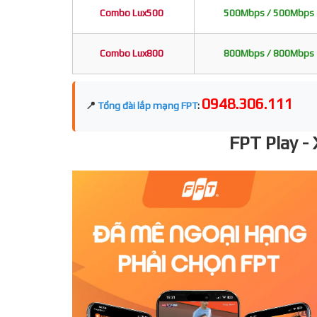
Combo Lux500
500Mbps / 500Mbps
Combo Lux800
800Mbps / 800Mbps
0948.306.111
📍
Tổng đài lắp mạng FPT
:
FPT Play -