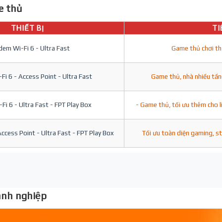
 thủ
THIẾT BỊ
TI
em Wi-Fi 6 - Ultra Fast
Game thủ chơi th
i 6 - Access Point - Ultra Fast
Game thủ, nhà nhiều tần
i 6 - Ultra Fast - FPT Play Box
- Game thủ, tối ưu thêm cho l
ccess Point - Ultra Fast - FPT Play Box
Tối ưu toàn diện gaming, s
nh nghiệp