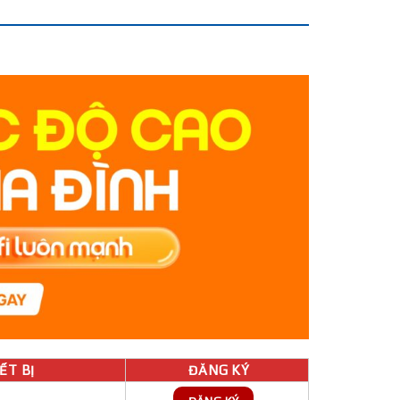
́T BỊ
ĐĂNG KÝ