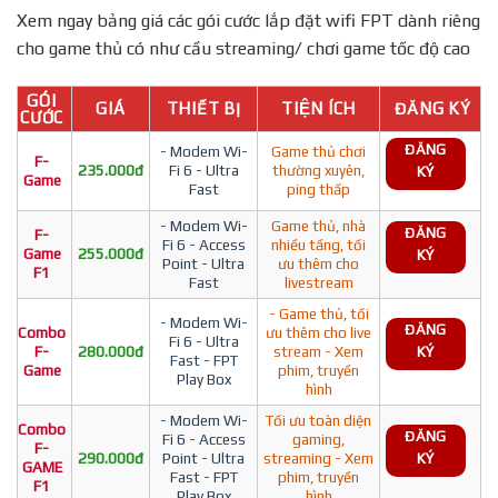
Xem ngay bảng giá các gói cước lắp đặt wifi FPT dành riêng
cho game thủ có như cầu streaming/ chơi game tốc độ cao
GÓI
GIÁ
THIẾT BỊ
TIỆN ÍCH
ĐĂNG KÝ
CƯỚC
ĐĂNG
- Modem Wi-
Game thủ chơi
F-
235.000đ
Fi 6 - Ultra
thường xuyên,
KÝ
Game
Fast
ping thấp
- Modem Wi-
Game thủ, nhà
ĐĂNG
F-
Fi 6 - Access
nhiều tầng, tối
Game
255.000đ
KÝ
Point - Ultra
ưu thêm cho
F1
Fast
livestream
- Game thủ, tối
- Modem Wi-
ĐĂNG
Combo
ưu thêm cho live
Fi 6 - Ultra
F-
280.000đ
stream - Xem
KÝ
Fast - FPT
Game
phim, truyền
Play Box
hình
- Modem Wi-
Tối ưu toàn diện
Combo
ĐĂNG
Fi 6 - Access
gaming,
F-
290.000đ
Point - Ultra
streaming - Xem
KÝ
GAME
Fast - FPT
phim, truyền
F1
Play Box
hình