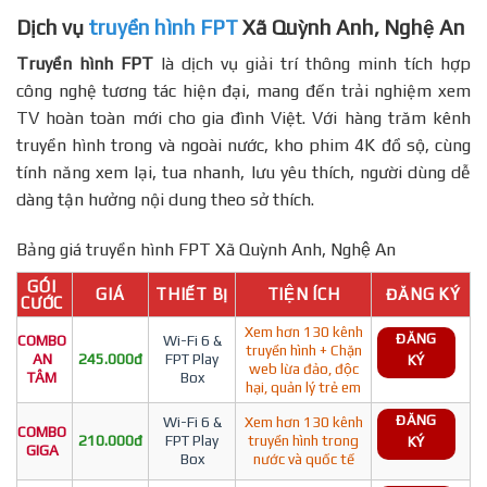
Dịch vụ
truyền hình FPT
Xã Quỳnh Anh, Nghệ An
Truyền hình FPT
là dịch vụ giải trí thông minh tích hợp
công nghệ tương tác hiện đại, mang đến trải nghiệm xem
TV hoàn toàn mới cho gia đình Việt. Với hàng trăm kênh
truyền hình trong và ngoài nước, kho phim 4K đồ sộ, cùng
tính năng xem lại, tua nhanh, lưu yêu thích, người dùng dễ
dàng tận hưởng nội dung theo sở thích.
Bảng giá truyền hình FPT Xã Quỳnh Anh, Nghệ An
GÓI
GIÁ
THIẾT BỊ
TIỆN ÍCH
ĐĂNG KÝ
CƯỚC
Xem hơn 130 kênh
ĐĂNG
COMBO
Wi-Fi 6 &
truyền hình + Chặn
AN
245.000đ
FPT Play
KÝ
web lừa đảo, độc
TÂM
Box
hại, quản lý trẻ em
ĐĂNG
Wi-Fi 6 &
Xem hơn 130 kênh
COMBO
210.000đ
FPT Play
truyền hình trong
KÝ
GIGA
Box
nước và quốc tế