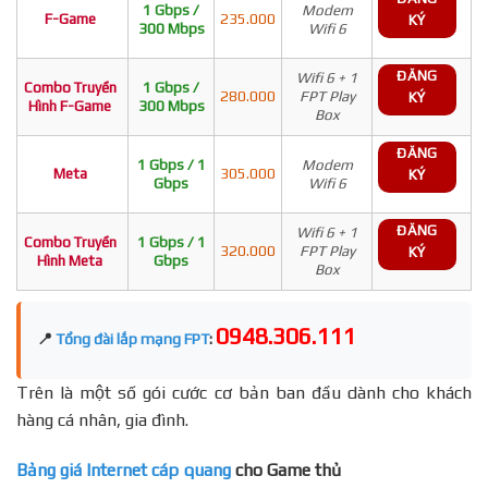
1 Gbps /
Modem
F-Game
235.000
KÝ
300 Mbps
Wifi 6
ĐĂNG
Wifi 6 + 1
Combo Truyền
1 Gbps /
280.000
FPT Play
KÝ
Hình F-Game
300 Mbps
Box
ĐĂNG
1 Gbps / 1
Modem
Meta
305.000
KÝ
Gbps
Wifi 6
ĐĂNG
Wifi 6 + 1
Combo Truyền
1 Gbps / 1
320.000
FPT Play
KÝ
Hình Meta
Gbps
Box
0948.306.111
📍
Tổng đài lắp mạng FPT
:
Trên là một số gói cước cơ bản ban đầu dành cho khách
hàng cá nhân, gia đình.
Bảng giá Internet cáp quang
cho Game thủ