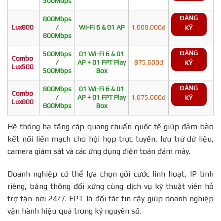
500Mbps
ĐĂNG
800Mbps
Lux800
/
Wi-Fi 6 & 01 AP
1.000.000đ
KÝ
800Mbps
ĐĂNG
500Mbps
01 Wi-Fi 6 & 01
Combo
/
AP + 01 FPT Play
875.600đ
KÝ
Lux500
500Mbps
Box
ĐĂNG
800Mbps
01 Wi-Fi 6 & 01
Combo
/
AP + 01 FPT Play
1.075.600đ
KÝ
Lux800
800Mbps
Box
Hệ thống hạ tầng cáp quang chuẩn quốc tế giúp đảm bảo
kết nối liền mạch cho hội họp trực tuyến, lưu trữ dữ liệu,
camera giám sát và các ứng dụng điện toán đám mây.
Doanh nghiệp có thể lựa chọn gói cước linh hoạt, IP tĩnh
riêng, băng thông đối xứng cùng dịch vụ kỹ thuật viên hỗ
trợ tận nơi 24/7. FPT là đối tác tin cậy giúp doanh nghiệp
vận hành hiệu quả trong kỷ nguyên số.