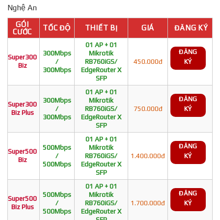
Nghệ An
GÓI
TỐC ĐỘ
THIẾT BỊ
GIÁ
ĐĂNG KÝ
CƯỚC
01 AP + 01
ĐĂNG
300Mbps
Mikrotik
Super300
/
RB760iGS/
450.000đ
KÝ
Biz
300Mbps
EdgeRouter X
SFP
01 AP + 01
ĐĂNG
300Mbps
Mikrotik
Super300
/
RB760iGS/
750.000đ
KÝ
Biz Plus
300Mbps
EdgeRouter X
SFP
01 AP + 01
ĐĂNG
500Mbps
Mikrotik
Super500
/
RB760iGS/
1.400.000đ
KÝ
Biz
500Mbps
EdgeRouter X
SFP
01 AP + 01
ĐĂNG
500Mbps
Mikrotik
Super500
/
RB760iGS/
1.700.000đ
KÝ
Biz Plus
500Mbps
EdgeRouter X
SFP