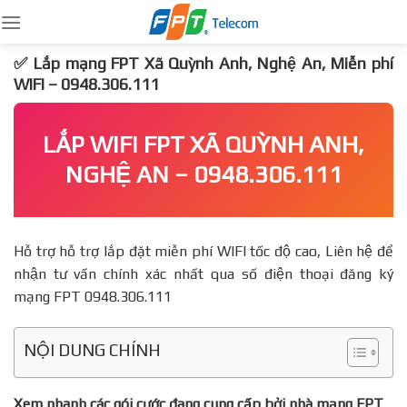
Skip
to
content
✅ Lắp mạng FPT Xã Quỳnh Anh, Nghệ An, Miễn phí
WIFI – 0948.306.111
LẮP WIFI FPT XÃ QUỲNH ANH,
NGHỆ AN – 0948.306.111
Hỗ trợ hỗ trợ lắp đặt miễn phí WIFI tốc độ cao, Liên hệ để
nhận tư vấn chính xác nhất qua số điện thoại đăng ký
mạng FPT 0948.306.111
NỘI DUNG CHÍNH
Xem nhanh các gói cước đang cung cấp bởi nhà mạng FPT