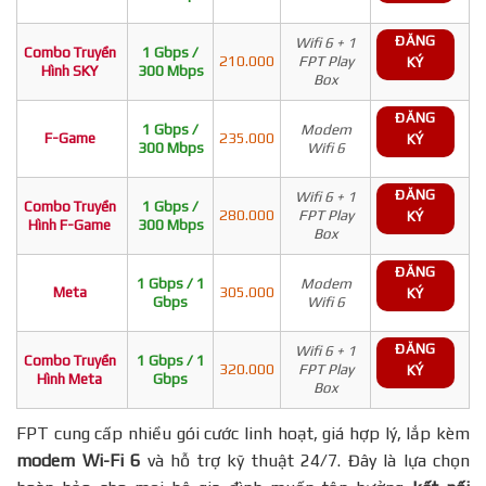
ĐĂNG
Wifi 6 + 1
Combo Truyền
1 Gbps /
210.000
FPT Play
KÝ
Hình SKY
300 Mbps
Box
ĐĂNG
1 Gbps /
Modem
F-Game
235.000
KÝ
300 Mbps
Wifi 6
ĐĂNG
Wifi 6 + 1
Combo Truyền
1 Gbps /
280.000
FPT Play
KÝ
Hình F-Game
300 Mbps
Box
ĐĂNG
1 Gbps / 1
Modem
Meta
305.000
KÝ
Gbps
Wifi 6
ĐĂNG
Wifi 6 + 1
Combo Truyền
1 Gbps / 1
320.000
FPT Play
KÝ
Hình Meta
Gbps
Box
FPT cung cấp nhiều gói cước linh hoạt, giá hợp lý, lắp kèm
modem Wi-Fi 6
và hỗ trợ kỹ thuật 24/7. Đây là lựa chọn