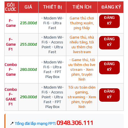
GÓI
GIÁ
THIẾT BỊ
TIỆN ÍCH
ĐĂNG KÝ
CƯỚC
ĐĂNG
- Modem Wi-
Game thủ chơi
F-
235.000đ
Fi 6 - Ultra
thường xuyên,
KÝ
Game
Fast
ping thấp
- Modem Wi-
Game thủ, nhà
ĐĂNG
F-
Fi 6 - Access
nhiều tầng, tối
Game
255.000đ
KÝ
Point - Ultra
ưu thêm cho
F1
Fast
livestream
- Game thủ, tối
- Modem Wi-
ĐĂNG
Combo
ưu thêm cho live
Fi 6 - Ultra
F-
280.000đ
stream - Xem
KÝ
Fast - FPT
Game
phim, truyền
Play Box
hình
- Modem Wi-
Tối ưu toàn diện
Combo
ĐĂNG
Fi 6 - Access
gaming,
F-
290.000đ
Point - Ultra
streaming - Xem
KÝ
GAME
Fast - FPT
phim, truyền
F1
Play Box
hình
0948.306.111
📍
Tổng đài lắp mạng FPT
: