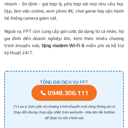
nhanh – ổn định – giá hợp lý, phù hợp với mọi nhu cầu: học
tập, làm việc online, xem phim 4K, chơi game hay vận hành
hệ thống camera giám sát.
Ngoài ra, FPT còn cung cấp gói cước đa dạng từ cá nhân, hộ
gia đình đến doanh nghiệp lớn, kèm theo nhiều chương
trình khuyến mãi,
tặng modem Wi-Fi 6
miễn phí và hỗ trợ
kỹ thuật 24/7.
TỔNG ĐÀI DỊCH VỤ FPT
📞 0948.306.111
(*) Lưu ý: Gói cước và chương trình khuyến mãi từng tháng sẽ có
thay đổi nhưng chưa cập nhật trên website- Hãy liên hệ hotline
để được tư vấn chính xác