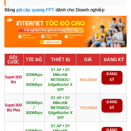
Bảng
giá cáp quang FPT
dành cho Doanh nghiệp
GÓI
TỐC ĐỘ
THIẾT BỊ
GIÁ
ĐĂNG KÝ
CƯỚC
01 AP + 01
ĐĂNG
300Mbps
Mikrotik
Super300
/
RB760iGS/
450.000đ
KÝ
Biz
300Mbps
EdgeRouter X
SFP
01 AP + 01
ĐĂNG
300Mbps
Mikrotik
Super300
/
RB760iGS/
750.000đ
KÝ
Biz Plus
300Mbps
EdgeRouter X
SFP
01 AP + 01
ĐĂNG
500Mbps
Mikrotik