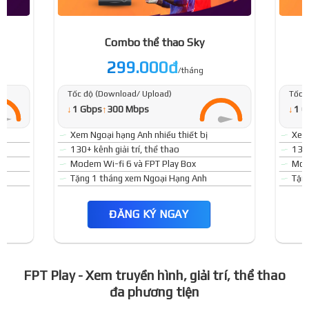
Combo thể thao Sky
299.000đ
/tháng
Tốc độ (Download/ Upload)
Tốc 
↓
↓
1 Gbps
↑
300 Mbps
1 G
Xem Ngoại hạng Anh nhiều thiết bị
Xem 
130+ kênh giải trí, thể thao
130+
Modem Wi-fi 6 và FPT Play Box
Mode
Tặng 1 tháng xem Ngoại Hạng Anh
Tặn
ĐĂNG KÝ NGAY
FPT Play - Xem truyền hình, giải trí, thể thao
đa phương tiện