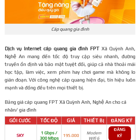
Cáp quang gia đình
Dịch vụ Internet cáp quang gia đình FPT
Xã Quỳnh Anh,
Nghệ An mang đến tốc độ truy cập siêu nhanh, đường
truyền ổn định và bảo mật tuyệt đối, giúp cả nhà thoải mái
học tập, làm việc, xem phim hay chơi game mà không lo
gián đoạn. Với công nghệ cáp quang hiện đại, tín hiệu luôn
mạnh và đồng đều trên mọi thiết bị.
Bảng giá cáp quang FPT Xã Quỳnh Anh, Nghệ An cho cá
nhân/ gia đình
GÓI CƯỚC
TỐC ĐỘ
GIÁ
THIẾT BỊ
ĐĂNG KÝ
ĐĂNG
1 Gbps /
Modem
SKY
195.000
KÝ
300 Mbps
Wifi 6