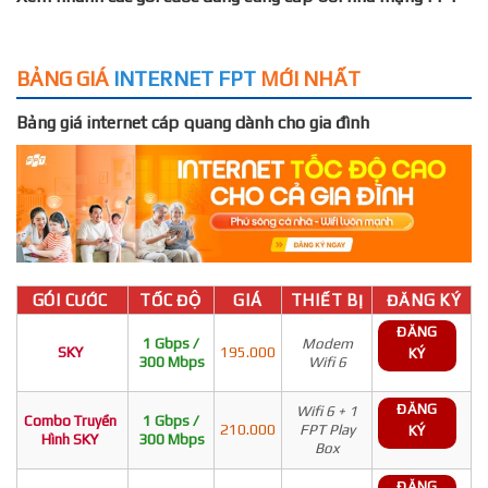
BẢNG GIÁ
INTERNET FPT
MỚI NHẤT
Bảng giá internet cáp quang dành cho gia đình
GÓI CƯỚC
TỐC ĐỘ
GIÁ
THIẾT BỊ
ĐĂNG KÝ
ĐĂNG
1 Gbps /
Modem
SKY
195.000
KÝ
300 Mbps
Wifi 6
ĐĂNG
Wifi 6 + 1
Combo Truyền
1 Gbps /
210.000
FPT Play
KÝ
Hình SKY
300 Mbps
Box
ĐĂNG