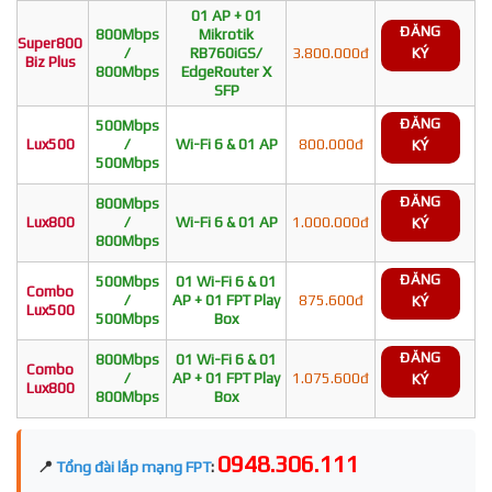
01 AP + 01
ĐĂNG
800Mbps
Mikrotik
Super800
/
RB760iGS/
3.800.000đ
KÝ
Biz Plus
800Mbps
EdgeRouter X
SFP
ĐĂNG
500Mbps
Lux500
/
Wi-Fi 6 & 01 AP
800.000đ
KÝ
500Mbps
ĐĂNG
800Mbps
Lux800
/
Wi-Fi 6 & 01 AP
1.000.000đ
KÝ
800Mbps
ĐĂNG
500Mbps
01 Wi-Fi 6 & 01
Combo
/
AP + 01 FPT Play
875.600đ
KÝ
Lux500
500Mbps
Box
ĐĂNG
800Mbps
01 Wi-Fi 6 & 01
Combo
/
AP + 01 FPT Play
1.075.600đ
KÝ
Lux800
800Mbps
Box
0948.306.111
📍
Tổng đài lắp mạng FPT
: