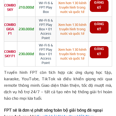
ĐĂNG
Wi-Fi 6 &
Xem hơn 130 kênh
COMBO
210.000đ
FPT Play
truyền hình trong
KÝ
SKY
Box
nước và quốc tế
Wi-Fi 6 &
ĐĂNG
COMBO
FPT Play
Xem hơn 130 kênh
GIGA
230.000đ
Box + 01
truyền hình trong
KÝ
F1
Access
nước và quốc tế
Point
Wi-Fi 6 &
ĐĂNG
FPT Play
Xem hơn 130 kênh
COMBO
230.000đ
Box + 01
truyền hình trong
KÝ
SKY F1
Access
nước và quốc tế
Point
Truyền hình FPT còn tích hợp các ứng dụng học tập,
karaoke, YouTube, TikTok và điều khiển giọng nói qua
remote thông minh. Giao diện thân thiện, tốc độ mượt mà,
dịch vụ hỗ trợ 24/7 – tất cả tạo nên hệ thống giải trí hoàn
hảo cho mọi lứa tuổi.
FPT sẽ là đơn vị phát sóng toàn bộ giải bóng đá ngoại