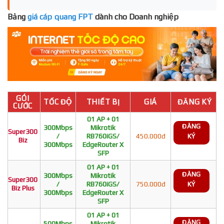
Bảng
giá cáp quang FPT
dành cho Doanh nghiệp
GÓI
TỐC ĐỘ
THIẾT BỊ
GIÁ
ĐĂNG KÝ
CƯỚC
01 AP + 01
ĐĂNG
300Mbps
Mikrotik
Super300
/
RB760iGS/
450.000đ
KÝ
Biz
300Mbps
EdgeRouter X
SFP
01 AP + 01
ĐĂNG
300Mbps
Mikrotik
Super300
/
RB760iGS/
750.000đ
KÝ
Biz Plus
300Mbps
EdgeRouter X
SFP
01 AP + 01
ĐĂNG
500Mbps
Mikrotik