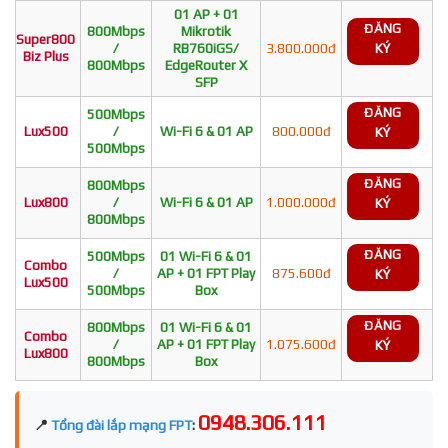
01 AP + 01
ĐĂNG
800Mbps
Mikrotik
Super800
/
RB760iGS/
3.800.000đ
KÝ
Biz Plus
800Mbps
EdgeRouter X
SFP
ĐĂNG
500Mbps
Lux500
/
Wi-Fi 6 & 01 AP
800.000đ
KÝ
500Mbps
ĐĂNG
800Mbps
Lux800
/
Wi-Fi 6 & 01 AP
1.000.000đ
KÝ
800Mbps
ĐĂNG
500Mbps
01 Wi-Fi 6 & 01
Combo
/
AP + 01 FPT Play
875.600đ
KÝ
Lux500
500Mbps
Box
ĐĂNG
800Mbps
01 Wi-Fi 6 & 01
Combo
/
AP + 01 FPT Play
1.075.600đ
KÝ
Lux800
800Mbps
Box
0948.306.111
📍
Tổng đài lắp mạng FPT
: