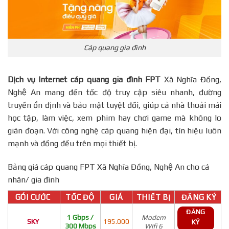
Cáp quang gia đình
Dịch vụ Internet cáp quang gia đình FPT
Xã Nghĩa Đồng,
Nghệ An mang đến tốc độ truy cập siêu nhanh, đường
truyền ổn định và bảo mật tuyệt đối, giúp cả nhà thoải mái
học tập, làm việc, xem phim hay chơi game mà không lo
gián đoạn. Với công nghệ cáp quang hiện đại, tín hiệu luôn
mạnh và đồng đều trên mọi thiết bị.
Bảng giá cáp quang FPT Xã Nghĩa Đồng, Nghệ An cho cá
nhân/ gia đình
GÓI CƯỚC
TỐC ĐỘ
GIÁ
THIẾT BỊ
ĐĂNG KÝ
ĐĂNG
1 Gbps /
Modem
SKY
195.000
KÝ
300 Mbps
Wifi 6