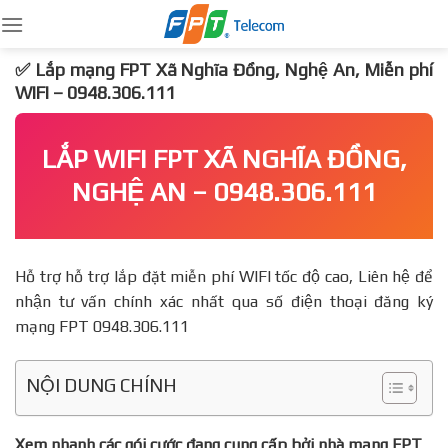
Skip
to
content
✅ Lắp mạng FPT Xã Nghĩa Đồng, Nghệ An, Miễn phí
WIFI – 0948.306.111
LẮP WIFI FPT XÃ NGHĨA ĐỒNG,
NGHỆ AN – 0948.306.111
Hỗ trợ hỗ trợ lắp đặt miễn phí WIFI tốc độ cao, Liên hệ để
nhận tư vấn chính xác nhất qua số điện thoại đăng ký
mạng FPT 0948.306.111
NỘI DUNG CHÍNH
Xem nhanh các gói cước đang cung cấp bởi nhà mạng FPT