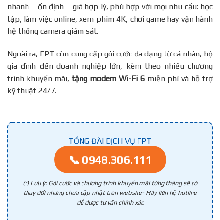
nhanh – ổn định – giá hợp lý, phù hợp với mọi nhu cầu: học
tập, làm việc online, xem phim 4K, chơi game hay vận hành
hệ thống camera giám sát.
Ngoài ra, FPT còn cung cấp gói cước đa dạng từ cá nhân, hộ
gia đình đến doanh nghiệp lớn, kèm theo nhiều chương
trình khuyến mãi,
tặng modem Wi-Fi 6
miễn phí và hỗ trợ
kỹ thuật 24/7.
TỔNG ĐÀI DỊCH VỤ FPT
📞 0948.306.111
(*) Lưu ý: Gói cước và chương trình khuyến mãi từng tháng sẽ có
thay đổi nhưng chưa cập nhật trên website- Hãy liên hệ hotline
để được tư vấn chính xác