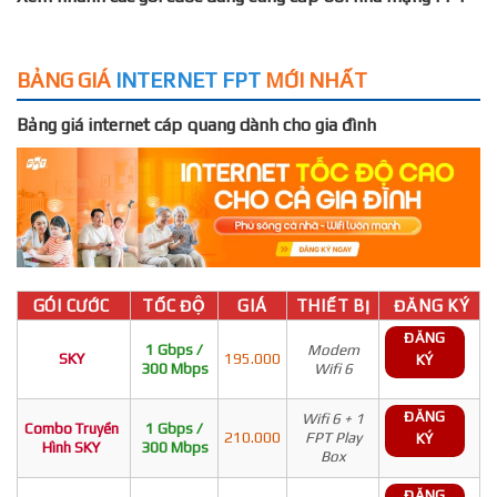
BẢNG GIÁ
INTERNET FPT
MỚI NHẤT
Bảng giá internet cáp quang dành cho gia đình
GÓI CƯỚC
TỐC ĐỘ
GIÁ
THIẾT BỊ
ĐĂNG KÝ
ĐĂNG
1 Gbps /
Modem
SKY
195.000
KÝ
300 Mbps
Wifi 6
ĐĂNG
Wifi 6 + 1
Combo Truyền
1 Gbps /
210.000
FPT Play
KÝ
Hình SKY
300 Mbps
Box
ĐĂNG