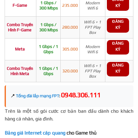
1 Gbps /
Modem
F-Game
235.000
KÝ
300 Mbps
Wifi 6
ĐĂNG
Wifi 6 + 1
Combo Truyền
1 Gbps /
280.000
FPT Play
KÝ
Hình F-Game
300 Mbps
Box
ĐĂNG
1 Gbps / 1
Modem
Meta
305.000
KÝ
Gbps
Wifi 6
ĐĂNG
Wifi 6 + 1
Combo Truyền
1 Gbps / 1
320.000
FPT Play
KÝ
Hình Meta
Gbps
Box
0948.306.111
📍
Tổng đài lắp mạng FPT
:
Trên là một số gói cước cơ bản ban đầu dành cho khách
hàng cá nhân, gia đình.
Bảng giá Internet cáp quang
cho Game thủ