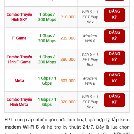
ĐĂNG
Wifi 6 + 1
Combo Truyền
1 Gbps /
210.000
FPT Play
KÝ
Hình SKY
300 Mbps
Box
ĐĂNG
1 Gbps /
Modem
F-Game
235.000
KÝ
300 Mbps
Wifi 6
ĐĂNG
Wifi 6 + 1
Combo Truyền
1 Gbps /
280.000
FPT Play
KÝ
Hình F-Game
300 Mbps
Box
ĐĂNG
1 Gbps / 1
Modem
Meta
305.000
KÝ
Gbps
Wifi 6
ĐĂNG
Wifi 6 + 1
Combo Truyền
1 Gbps / 1
320.000
FPT Play
KÝ
Hình Meta
Gbps
Box
FPT cung cấp nhiều gói cước linh hoạt, giá hợp lý, lắp kèm
modem Wi-Fi 6
và hỗ trợ kỹ thuật 24/7. Đây là lựa chọn