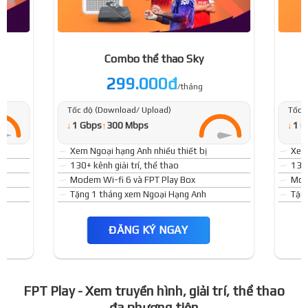
Combo thể thao Sky
299.000đ
/tháng
Tốc độ (Download/ Upload)
Tốc 
↓
↓
1 Gbps
↑
300 Mbps
1 G
Xem Ngoại hạng Anh nhiều thiết bị
Xem 
130+ kênh giải trí, thể thao
130+
Modem Wi-fi 6 và FPT Play Box
Mode
Tặng 1 tháng xem Ngoại Hạng Anh
Tặn
ĐĂNG KÝ NGAY
FPT Play - Xem truyền hình, giải trí, thể thao
đa phương tiện