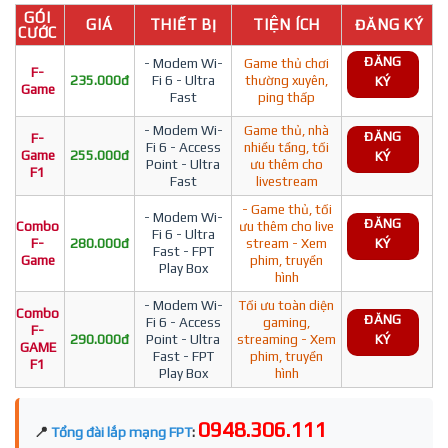
GÓI
GIÁ
THIẾT BỊ
TIỆN ÍCH
ĐĂNG KÝ
CƯỚC
ĐĂNG
- Modem Wi-
Game thủ chơi
F-
235.000đ
Fi 6 - Ultra
thường xuyên,
KÝ
Game
Fast
ping thấp
- Modem Wi-
Game thủ, nhà
ĐĂNG
F-
Fi 6 - Access
nhiều tầng, tối
Game
255.000đ
KÝ
Point - Ultra
ưu thêm cho
F1
Fast
livestream
- Game thủ, tối
- Modem Wi-
ĐĂNG
Combo
ưu thêm cho live
Fi 6 - Ultra
F-
280.000đ
stream - Xem
KÝ
Fast - FPT
Game
phim, truyền
Play Box
hình
- Modem Wi-
Tối ưu toàn diện
Combo
ĐĂNG
Fi 6 - Access
gaming,
F-
290.000đ
Point - Ultra
streaming - Xem
KÝ
GAME
Fast - FPT
phim, truyền
F1
Play Box
hình
0948.306.111
📍
Tổng đài lắp mạng FPT
: