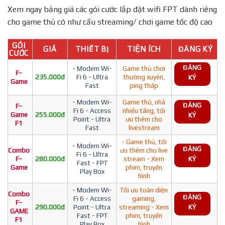
Xem ngay bảng giá các gói cước lắp đặt wifi FPT dành riêng
cho game thủ có như cầu streaming/ chơi game tốc độ cao
GÓI
GIÁ
THIẾT BỊ
TIỆN ÍCH
ĐĂNG KÝ
CƯỚC
ĐĂNG
- Modem Wi-
Game thủ chơi
F-
235.000đ
Fi 6 - Ultra
thường xuyên,
KÝ
Game
Fast
ping thấp
- Modem Wi-
Game thủ, nhà
ĐĂNG
F-
Fi 6 - Access
nhiều tầng, tối
Game
255.000đ
KÝ
Point - Ultra
ưu thêm cho
F1
Fast
livestream
- Game thủ, tối
- Modem Wi-
ĐĂNG
Combo
ưu thêm cho live
Fi 6 - Ultra
F-
280.000đ
stream - Xem
KÝ
Fast - FPT
Game
phim, truyền
Play Box
hình
- Modem Wi-
Tối ưu toàn diện
Combo
ĐĂNG
Fi 6 - Access
gaming,
F-
290.000đ
Point - Ultra
streaming - Xem
KÝ
GAME
Fast - FPT
phim, truyền
F1
Play Box
hình