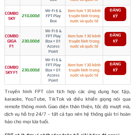
ĐĂNG
Wi-Fi 6 &
Xem hơn 130 kênh
COMBO
210.000đ
FPT Play
truyền hình trong
KÝ
SKY
Box
nước và quốc tế
Wi-Fi 6 &
ĐĂNG
COMBO
FPT Play
Xem hơn 130 kênh
GIGA
230.000đ
Box + 01
truyền hình trong
KÝ
F1
Access
nước và quốc tế
Point
Wi-Fi 6 &
ĐĂNG
FPT Play
Xem hơn 130 kênh
COMBO
230.000đ
Box + 01
truyền hình trong
KÝ
SKY F1
Access
nước và quốc tế
Point
Truyền hình FPT còn tích hợp các ứng dụng học tập,
karaoke, YouTube, TikTok và điều khiển giọng nói qua
remote thông minh. Giao diện thân thiện, tốc độ mượt mà,
dịch vụ hỗ trợ 24/7 – tất cả tạo nên hệ thống giải trí hoàn
hảo cho mọi lứa tuổi.