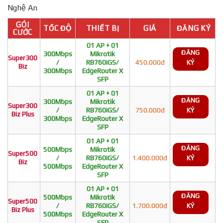
Nghệ An
GÓI
TỐC ĐỘ
THIẾT BỊ
GIÁ
ĐĂNG KÝ
CƯỚC
01 AP + 01
ĐĂNG
300Mbps
Mikrotik
Super300
/
RB760iGS/
450.000đ
KÝ
Biz
300Mbps
EdgeRouter X
SFP
01 AP + 01
ĐĂNG
300Mbps
Mikrotik
Super300
/
RB760iGS/
750.000đ
KÝ
Biz Plus
300Mbps
EdgeRouter X
SFP
01 AP + 01
ĐĂNG
500Mbps
Mikrotik
Super500
/
RB760iGS/
1.400.000đ
KÝ
Biz
500Mbps
EdgeRouter X
SFP
01 AP + 01
ĐĂNG
500Mbps
Mikrotik
Super500
/
RB760iGS/
1.700.000đ
KÝ
Biz Plus
500Mbps
EdgeRouter X
SFP