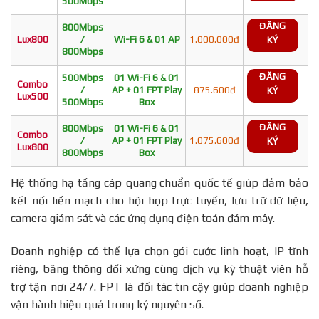
500Mbps
ĐĂNG
800Mbps
Lux800
/
Wi-Fi 6 & 01 AP
1.000.000đ
KÝ
800Mbps
ĐĂNG
500Mbps
01 Wi-Fi 6 & 01
Combo
/
AP + 01 FPT Play
875.600đ
KÝ
Lux500
500Mbps
Box
ĐĂNG
800Mbps
01 Wi-Fi 6 & 01
Combo
/
AP + 01 FPT Play
1.075.600đ
KÝ
Lux800
800Mbps
Box
Hệ thống hạ tầng cáp quang chuẩn quốc tế giúp đảm bảo
kết nối liền mạch cho hội họp trực tuyến, lưu trữ dữ liệu,
camera giám sát và các ứng dụng điện toán đám mây.
Doanh nghiệp có thể lựa chọn gói cước linh hoạt, IP tĩnh
riêng, băng thông đối xứng cùng dịch vụ kỹ thuật viên hỗ
trợ tận nơi 24/7. FPT là đối tác tin cậy giúp doanh nghiệp
vận hành hiệu quả trong kỷ nguyên số.