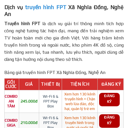
Dịch vụ
truyền hình FPT
Xã Nghĩa Đồng, Nghệ
An
Truyền hình FPT
là dịch vụ giải trí thông minh tích hợp
công nghệ tương tác hiện đại, mang đến trải nghiệm xem
TV hoàn toàn mới cho gia đình Việt. Với hàng trăm kênh
truyền hình trong và ngoài nước, kho phim 4K đồ sộ, cùng
tính năng xem lại, tua nhanh, lưu yêu thích, người dùng dễ
dàng tận hưởng nội dung theo sở thích.
Bảng giá truyền hình FPT Xã Nghĩa Đồng, Nghệ An
GÓI
GIÁ
THIẾT BỊ
TIỆN ÍCH
ĐĂNG KÝ
CƯỚC
Xem hơn 130 kênh
ĐĂNG
COMBO
Wi-Fi 6 &
truyền hình + Chặn
AN
245.000đ
FPT Play
KÝ
web lừa đảo, độc
TÂM
Box
hại, quản lý trẻ em
ĐĂNG
Wi-Fi 6 &
Xem hơn 130 kênh
COMBO
210.000đ
FPT Play
truyền hình trong
KÝ
GIGA
Box
nước và quốc tế