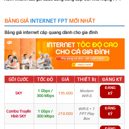
BẢNG GIÁ
INTERNET FPT
MỚI NHẤT
Bảng giá internet cáp quang dành cho gia đình
GÓI CƯỚC
TỐC ĐỘ
GIÁ
THIẾT BỊ
ĐĂNG KÝ
ĐĂNG
1 Gbps /
Modem
SKY
195.000
KÝ
300 Mbps
Wifi 6
ĐĂNG
Wifi 6 + 1
Combo Truyền
1 Gbps /
210.000
FPT Play
KÝ
Hình SKY
300 Mbps
Box
ĐĂNG