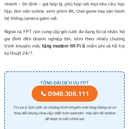
nhanh – ổn định – giá hợp lý, phù hợp với mọi nhu cầu: học
tập, làm việc online, xem phim 4K, chơi game hay vận hành
hệ thống camera giám sát.
Ngoài ra, FPT còn cung cấp gói cước đa dạng từ cá nhân, hộ
gia đình đến doanh nghiệp lớn, kèm theo nhiều chương
trình khuyến mãi,
tặng modem Wi-Fi 6
miễn phí và hỗ trợ
kỹ thuật 24/7.
TỔNG ĐÀI DỊCH VỤ FPT
📞 0948.306.111
(*) Lưu ý: Gói cước và chương trình khuyến mãi từng tháng sẽ có
thay đổi nhưng chưa cập nhật trên website- Hãy liên hệ hotline
để được tư vấn chính xác