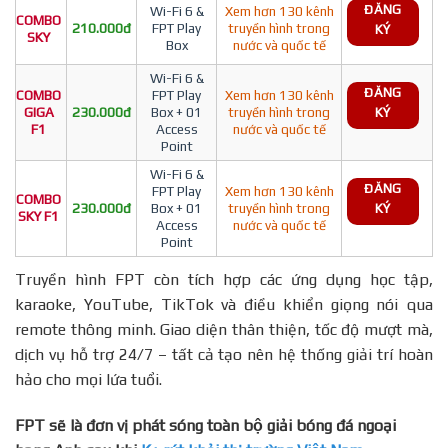
ĐĂNG
Wi-Fi 6 &
Xem hơn 130 kênh
COMBO
210.000đ
FPT Play
truyền hình trong
KÝ
SKY
Box
nước và quốc tế
Wi-Fi 6 &
ĐĂNG
COMBO
FPT Play
Xem hơn 130 kênh
GIGA
230.000đ
Box + 01
truyền hình trong
KÝ
F1
Access
nước và quốc tế
Point
Wi-Fi 6 &
ĐĂNG
FPT Play
Xem hơn 130 kênh
COMBO
230.000đ
Box + 01
truyền hình trong
KÝ
SKY F1
Access
nước và quốc tế
Point
Truyền hình FPT còn tích hợp các ứng dụng học tập,
karaoke, YouTube, TikTok và điều khiển giọng nói qua
remote thông minh. Giao diện thân thiện, tốc độ mượt mà,
dịch vụ hỗ trợ 24/7 – tất cả tạo nên hệ thống giải trí hoàn
hảo cho mọi lứa tuổi.
FPT sẽ là đơn vị phát sóng toàn bộ giải bóng đá ngoại