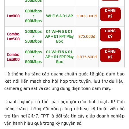
500Mbps
ĐĂNG
800Mbps
Lux800
/
Wi-Fi 6 & 01 AP
1.000.000đ
KÝ
800Mbps
ĐĂNG
500Mbps
01 Wi-Fi 6 & 01
Combo
/
AP + 01 FPT Play
875.600đ
KÝ
Lux500
500Mbps
Box
ĐĂNG
800Mbps
01 Wi-Fi 6 & 01
Combo
/
AP + 01 FPT Play
1.075.600đ
KÝ
Lux800
800Mbps
Box
Hệ thống hạ tầng cáp quang chuẩn quốc tế giúp đảm bảo
kết nối liền mạch cho hội họp trực tuyến, lưu trữ dữ liệu,
camera giám sát và các ứng dụng điện toán đám mây.
Doanh nghiệp có thể lựa chọn gói cước linh hoạt, IP tĩnh
riêng, băng thông đối xứng cùng dịch vụ kỹ thuật viên hỗ
trợ tận nơi 24/7. FPT là đối tác tin cậy giúp doanh nghiệp
vận hành hiệu quả trong kỷ nguyên số.