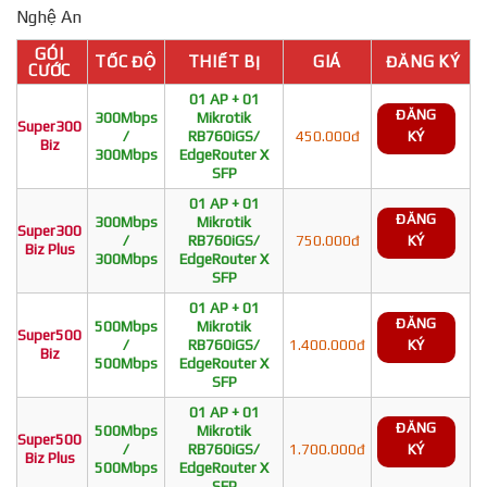
Nghệ An
GÓI
TỐC ĐỘ
THIẾT BỊ
GIÁ
ĐĂNG KÝ
CƯỚC
01 AP + 01
ĐĂNG
300Mbps
Mikrotik
Super300
/
RB760iGS/
450.000đ
KÝ
Biz
300Mbps
EdgeRouter X
SFP
01 AP + 01
ĐĂNG
300Mbps
Mikrotik
Super300
/
RB760iGS/
750.000đ
KÝ
Biz Plus
300Mbps
EdgeRouter X
SFP
01 AP + 01
ĐĂNG
500Mbps
Mikrotik
Super500
/
RB760iGS/
1.400.000đ
KÝ
Biz
500Mbps
EdgeRouter X
SFP
01 AP + 01
ĐĂNG
500Mbps
Mikrotik
Super500
/
RB760iGS/
1.700.000đ
KÝ
Biz Plus
500Mbps
EdgeRouter X
SFP