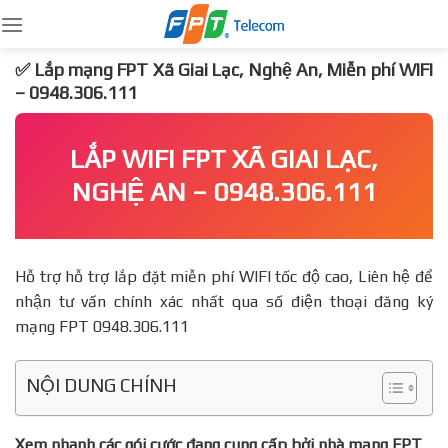
Skip
to
content
✅ Lắp mạng FPT Xã Giai Lạc, Nghệ An, Miễn phí WIFI
– 0948.306.111
LẮP WIFI FPT XÃ GIAI LẠC,
NGHỆ AN – 0948.306.111
Hỗ trợ hỗ trợ lắp đặt miễn phí WIFI tốc độ cao, Liên hệ để
nhận tư vấn chính xác nhất qua số điện thoại đăng ký
mạng FPT 0948.306.111
NỘI DUNG CHÍNH
Xem nhanh các gói cước đang cung cấp bởi nhà mạng FPT