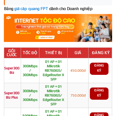
Bảng
giá cáp quang FPT
dành cho Doanh nghiệp
GÓI
TỐC ĐỘ
THIẾT BỊ
GIÁ
ĐĂNG KÝ
CƯỚC
01 AP + 01
ĐĂNG
300Mbps
Mikrotik
Super300
/
RB760iGS/
450.000đ
KÝ
Biz
300Mbps
EdgeRouter X
SFP
01 AP + 01
ĐĂNG
300Mbps
Mikrotik
Super300
/
RB760iGS/
750.000đ
KÝ
Biz Plus
300Mbps
EdgeRouter X
SFP
01 AP + 01
ĐĂNG
500Mbps
Mikrotik