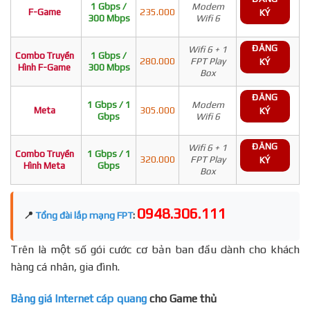
1 Gbps /
Modem
F-Game
235.000
KÝ
300 Mbps
Wifi 6
ĐĂNG
Wifi 6 + 1
Combo Truyền
1 Gbps /
280.000
FPT Play
KÝ
Hình F-Game
300 Mbps
Box
ĐĂNG
1 Gbps / 1
Modem
Meta
305.000
KÝ
Gbps
Wifi 6
ĐĂNG
Wifi 6 + 1
Combo Truyền
1 Gbps / 1
320.000
FPT Play
KÝ
Hình Meta
Gbps
Box
0948.306.111
📍
Tổng đài lắp mạng FPT
:
Trên là một số gói cước cơ bản ban đầu dành cho khách
hàng cá nhân, gia đình.
Bảng giá Internet cáp quang
cho Game thủ