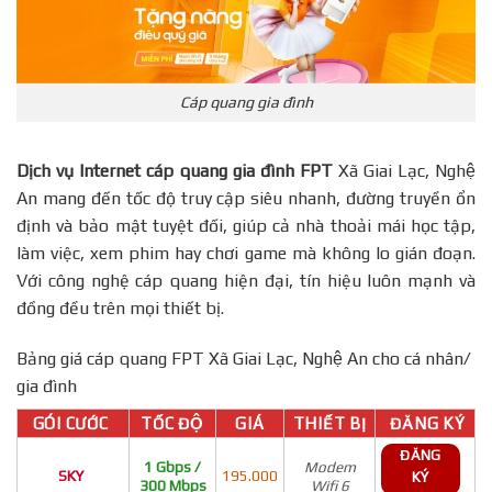
Cáp quang gia đình
Dịch vụ Internet cáp quang gia đình FPT
Xã Giai Lạc, Nghệ
An mang đến tốc độ truy cập siêu nhanh, đường truyền ổn
định và bảo mật tuyệt đối, giúp cả nhà thoải mái học tập,
làm việc, xem phim hay chơi game mà không lo gián đoạn.
Với công nghệ cáp quang hiện đại, tín hiệu luôn mạnh và
đồng đều trên mọi thiết bị.
Bảng giá cáp quang FPT Xã Giai Lạc, Nghệ An cho cá nhân/
gia đình
GÓI CƯỚC
TỐC ĐỘ
GIÁ
THIẾT BỊ
ĐĂNG KÝ
ĐĂNG
1 Gbps /
Modem
SKY
195.000
KÝ
300 Mbps
Wifi 6