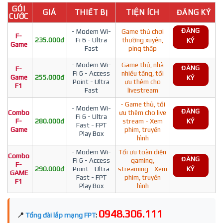
GÓI
GIÁ
THIẾT BỊ
TIỆN ÍCH
ĐĂNG KÝ
CƯỚC
ĐĂNG
- Modem Wi-
Game thủ chơi
F-
235.000đ
Fi 6 - Ultra
thường xuyên,
KÝ
Game
Fast
ping thấp
- Modem Wi-
Game thủ, nhà
ĐĂNG
F-
Fi 6 - Access
nhiều tầng, tối
Game
255.000đ
KÝ
Point - Ultra
ưu thêm cho
F1
Fast
livestream
- Game thủ, tối
- Modem Wi-
ĐĂNG
Combo
ưu thêm cho live
Fi 6 - Ultra
F-
280.000đ
stream - Xem
KÝ
Fast - FPT
Game
phim, truyền
Play Box
hình
- Modem Wi-
Tối ưu toàn diện
Combo
ĐĂNG
Fi 6 - Access
gaming,
F-
290.000đ
Point - Ultra
streaming - Xem
KÝ
GAME
Fast - FPT
phim, truyền
F1
Play Box
hình
0948.306.111
📍
Tổng đài lắp mạng FPT
: