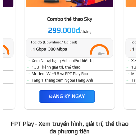
Combo thể thao Sky
299.000đ
/tháng
Tốc độ (Download/ Upload)
Tốc 
↓
↓
1 Gbps
↑
300 Mbps
1 G
Xem Ngoại hạng Anh nhiều thiết bị
Xem 
130+ kênh giải trí, thể thao
130+
Modem Wi-fi 6 và FPT Play Box
Mode
Tặng 1 tháng xem Ngoại Hạng Anh
Tặn
ĐĂNG KÝ NGAY
FPT Play - Xem truyền hình, giải trí, thể thao
đa phương tiện