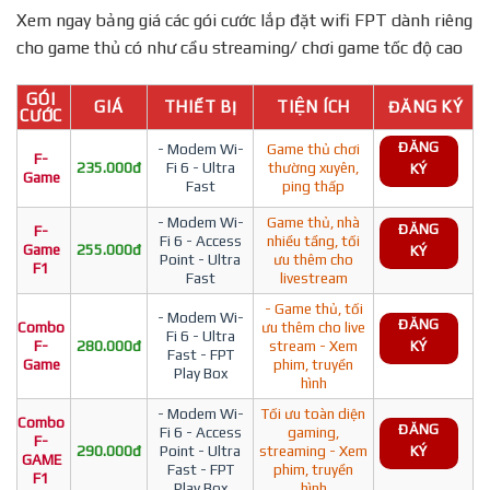
Xem ngay bảng giá các gói cước lắp đặt wifi FPT dành riêng
cho game thủ có như cầu streaming/ chơi game tốc độ cao
GÓI
GIÁ
THIẾT BỊ
TIỆN ÍCH
ĐĂNG KÝ
CƯỚC
ĐĂNG
- Modem Wi-
Game thủ chơi
F-
235.000đ
Fi 6 - Ultra
thường xuyên,
KÝ
Game
Fast
ping thấp
- Modem Wi-
Game thủ, nhà
ĐĂNG
F-
Fi 6 - Access
nhiều tầng, tối
Game
255.000đ
KÝ
Point - Ultra
ưu thêm cho
F1
Fast
livestream
- Game thủ, tối
- Modem Wi-
ĐĂNG
Combo
ưu thêm cho live
Fi 6 - Ultra
F-
280.000đ
stream - Xem
KÝ
Fast - FPT
Game
phim, truyền
Play Box
hình
- Modem Wi-
Tối ưu toàn diện
Combo
ĐĂNG
Fi 6 - Access
gaming,
F-
290.000đ
Point - Ultra
streaming - Xem
KÝ
GAME
Fast - FPT
phim, truyền
F1
Play Box
hình