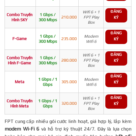
ĐĂNG
Wifi 6 + 1
Combo Truyền
1 Gbps /
210.000
FPT Play
KÝ
Hình SKY
300 Mbps
Box
ĐĂNG
1 Gbps /
Modem
F-Game
235.000
KÝ
300 Mbps
Wifi 6
ĐĂNG
Wifi 6 + 1
Combo Truyền
1 Gbps /
280.000
FPT Play
KÝ
Hình F-Game
300 Mbps
Box
ĐĂNG
1 Gbps / 1
Modem
Meta
305.000
KÝ
Gbps
Wifi 6
ĐĂNG
Wifi 6 + 1
Combo Truyền
1 Gbps / 1
320.000
FPT Play
KÝ
Hình Meta
Gbps
Box
FPT cung cấp nhiều gói cước linh hoạt, giá hợp lý, lắp kèm
modem Wi-Fi 6
và hỗ trợ kỹ thuật 24/7. Đây là lựa chọn