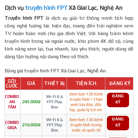
Dịch vụ
truyền hình FPT
Xã Giai Lạc, Nghệ An
Truyền hình FPT
là dịch vụ giải trí thông minh tích hợp
công nghệ tương tác hiện đại, mang đến trải nghiệm xem
TV hoàn toàn mới cho gia đình Việt. Với hàng trăm kênh
truyền hình trong và ngoài nước, kho phim 4K đồ sộ, cùng
tính năng xem lại, tua nhanh, lưu yêu thích, người dùng dễ
dàng tận hưởng nội dung theo sở thích.
Bảng giá truyền hình FPT Xã Giai Lạc, Nghệ An
GÓI
GIÁ
THIẾT BỊ
TIỆN ÍCH
ĐĂNG KÝ
CƯỚC
Xem hơn 130 kênh
ĐĂNG
COMBO
Wi-Fi 6 &
truyền hình + Chặn
AN
245.000đ
FPT Play
KÝ
web lừa đảo, độc
TÂM
Box
hại, quản lý trẻ em
ĐĂNG
Wi-Fi 6 &
Xem hơn 130 kênh
COMBO
210.000đ
FPT Play
truyền hình trong
KÝ
GIGA
Box
nước và quốc tế