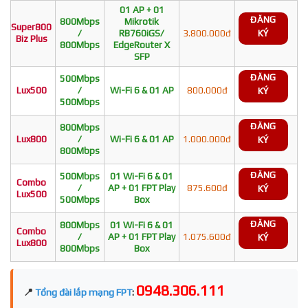
01 AP + 01
ĐĂNG
800Mbps
Mikrotik
Super800
/
RB760iGS/
3.800.000đ
KÝ
Biz Plus
800Mbps
EdgeRouter X
SFP
ĐĂNG
500Mbps
Lux500
/
Wi-Fi 6 & 01 AP
800.000đ
KÝ
500Mbps
ĐĂNG
800Mbps
Lux800
/
Wi-Fi 6 & 01 AP
1.000.000đ
KÝ
800Mbps
ĐĂNG
500Mbps
01 Wi-Fi 6 & 01
Combo
/
AP + 01 FPT Play
875.600đ
KÝ
Lux500
500Mbps
Box
ĐĂNG
800Mbps
01 Wi-Fi 6 & 01
Combo
/
AP + 01 FPT Play
1.075.600đ
KÝ
Lux800
800Mbps
Box
0948.306.111
📍
Tổng đài lắp mạng FPT
: