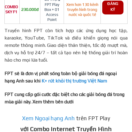
ĐĂNG
FPT Play
Xem hơn 130 kênh
COMBO
230.000đ
Box + 01
truyền hình trong
KÝ
SKY F1
Access
nước và quốc tế
Point
Truyền hình FPT còn tích hợp các ứng dụng học tập,
karaoke, YouTube, TikTok và điều khiển giọng nói qua
remote thông minh. Giao diện thân thiện, tốc độ mượt mà,
dịch vụ hỗ trợ 24/7 – tất cả tạo nên hệ thống giải trí hoàn
hảo cho mọi lứa tuổi.
FPT sẽ là đơn vị phát sóng toàn bộ giải bóng đá ngoại
hạng Anh sau khi
K+ rút khỏi thị trường Việt Nam
FPT cung cấp gói cước đặc biệt cho các giải bóng đá trong
mùa giải này. Xem thêm bên dưới
Xem Ngoại hạng Anh
trên FPT Play
với Combo Internet Truyền Hình