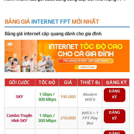
BẢNG GIÁ
INTERNET FPT
MỚI NHẤT
Bảng giá internet cáp quang dành cho gia đình
GÓI CƯỚC
TỐC ĐỘ
GIÁ
THIẾT BỊ
ĐĂNG KÝ
ĐĂNG
1 Gbps /
Modem
SKY
195.000
KÝ
300 Mbps
Wifi 6
ĐĂNG
Wifi 6 + 1
Combo Truyền
1 Gbps /
210.000
FPT Play
KÝ
Hình SKY
300 Mbps
Box
ĐĂNG