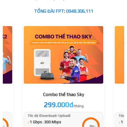
TỔNG ĐÀI FPT
:
0948.306.111
Combo thể thao Sky
299.000đ
/tháng
Tốc độ (Download/ Upload)
Tốc 
↓
↓
1 Gbps
↑
300 Mbps
1 G