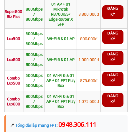
01 AP + 01
ĐĂNG
800Mbps
Mikrotik
Super800
/
RB760iGS/
3.800.000đ
KÝ
Biz Plus
800Mbps
EdgeRouter X
SFP
ĐĂNG
500Mbps
Lux500
/
Wi-Fi 6 & 01 AP
800.000đ
KÝ
500Mbps
ĐĂNG
800Mbps
Lux800
/
Wi-Fi 6 & 01 AP
1.000.000đ
KÝ
800Mbps
ĐĂNG
500Mbps
01 Wi-Fi 6 & 01
Combo
/
AP + 01 FPT Play
875.600đ
KÝ
Lux500
500Mbps
Box
ĐĂNG
800Mbps
01 Wi-Fi 6 & 01
Combo
/
AP + 01 FPT Play
1.075.600đ
KÝ
Lux800
800Mbps
Box
0948.306.111
📍
Tổng đài lắp mạng FPT
: