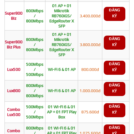
01 AP + 01
ĐĂNG
800Mbps
Mikrotik
Super800
/
RB760iGS/
3.400.000đ
KÝ
Biz
800Mbps
EdgeRouter X
SFP
01 AP + 01
ĐĂNG
800Mbps
Mikrotik
Super800
/
RB760iGS/
3.800.000đ
KÝ
Biz Plus
800Mbps
EdgeRouter X
SFP
ĐĂNG
500Mbps
Lux500
/
Wi-Fi 6 & 01 AP
800.000đ
KÝ
500Mbps
ĐĂNG
800Mbps
Lux800
/
Wi-Fi 6 & 01 AP
1.000.000đ
KÝ
800Mbps
ĐĂNG
500Mbps
01 Wi-Fi 6 & 01
Combo
/
AP + 01 FPT Play
875.600đ
KÝ
Lux500
500Mbps
Box
ĐĂNG
800Mbps
01 Wi-Fi 6 & 01
Combo
/
AP + 01 FPT Play
1.075.600đ
KÝ