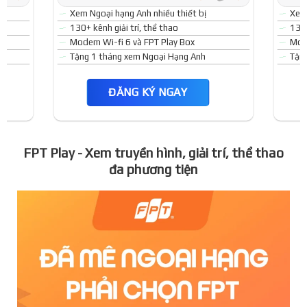
Xem Ngoại hạng Anh nhiều thiết bị
Xem 
130+ kênh giải trí, thể thao
130+
Modem Wi-fi 6 và FPT Play Box
Mode
Tặng 1 tháng xem Ngoại Hạng Anh
Tặn
ĐĂNG KÝ NGAY
FPT Play - Xem truyền hình, giải trí, thể thao
đa phương tiện