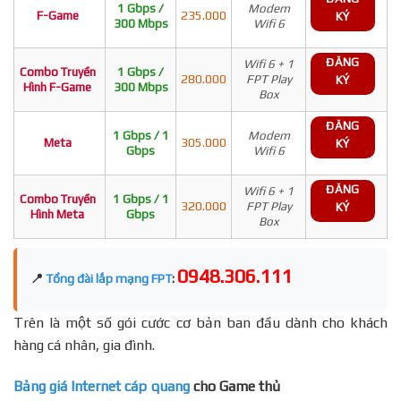
1 Gbps /
Modem
F-Game
235.000
KÝ
300 Mbps
Wifi 6
ĐĂNG
Wifi 6 + 1
Combo Truyền
1 Gbps /
280.000
FPT Play
KÝ
Hình F-Game
300 Mbps
Box
ĐĂNG
1 Gbps / 1
Modem
Meta
305.000
KÝ
Gbps
Wifi 6
ĐĂNG
Wifi 6 + 1
Combo Truyền
1 Gbps / 1
320.000
FPT Play
KÝ
Hình Meta
Gbps
Box
0948.306.111
📍
Tổng đài lắp mạng FPT
:
Trên là một số gói cước cơ bản ban đầu dành cho khách
hàng cá nhân, gia đình.
Bảng giá Internet cáp quang
cho Game thủ