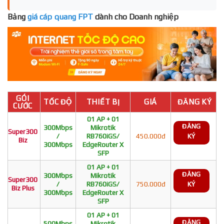
Bảng
giá cáp quang FPT
dành cho Doanh nghiệp
GÓI
TỐC ĐỘ
THIẾT BỊ
GIÁ
ĐĂNG KÝ
CƯỚC
01 AP + 01
ĐĂNG
300Mbps
Mikrotik
Super300
/
RB760iGS/
450.000đ
KÝ
Biz
300Mbps
EdgeRouter X
SFP
01 AP + 01
ĐĂNG
300Mbps
Mikrotik
Super300
/
RB760iGS/
750.000đ
KÝ
Biz Plus
300Mbps
EdgeRouter X
SFP
01 AP + 01
ĐĂNG
500Mbps
Mikrotik