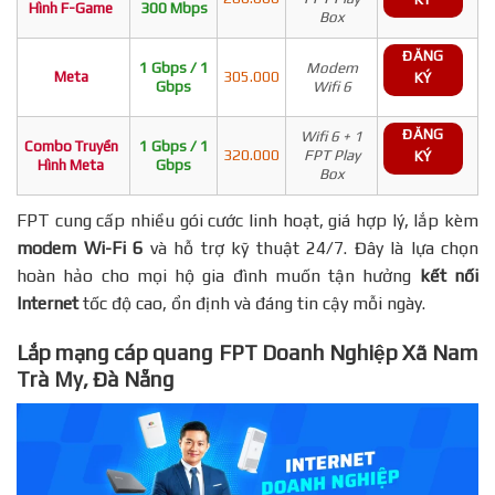
Hình F-Game
300 Mbps
Box
ĐĂNG
1 Gbps / 1
Modem
Meta
305.000
KÝ
Gbps
Wifi 6
ĐĂNG
Wifi 6 + 1
Combo Truyền
1 Gbps / 1
320.000
FPT Play
KÝ
Hình Meta
Gbps
Box
FPT cung cấp nhiều gói cước linh hoạt, giá hợp lý, lắp kèm
modem Wi-Fi 6
và hỗ trợ kỹ thuật 24/7. Đây là lựa chọn
hoàn hảo cho mọi hộ gia đình muốn tận hưởng
kết nối
Internet
tốc độ cao, ổn định và đáng tin cậy mỗi ngày.
Lắp mạng cáp quang FPT Doanh Nghiệp Xã Nam
Trà My, Đà Nẵng