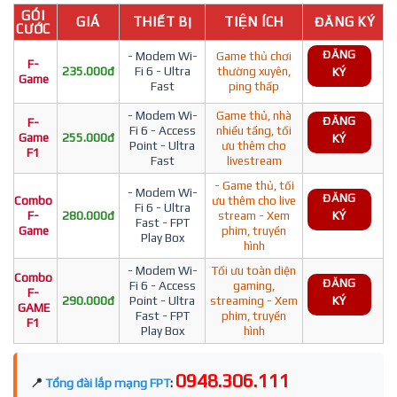
GÓI
GIÁ
THIẾT BỊ
TIỆN ÍCH
ĐĂNG KÝ
CƯỚC
ĐĂNG
- Modem Wi-
Game thủ chơi
F-
235.000đ
Fi 6 - Ultra
thường xuyên,
KÝ
Game
Fast
ping thấp
- Modem Wi-
Game thủ, nhà
ĐĂNG
F-
Fi 6 - Access
nhiều tầng, tối
Game
255.000đ
KÝ
Point - Ultra
ưu thêm cho
F1
Fast
livestream
- Game thủ, tối
- Modem Wi-
ĐĂNG
Combo
ưu thêm cho live
Fi 6 - Ultra
F-
280.000đ
stream - Xem
KÝ
Fast - FPT
Game
phim, truyền
Play Box
hình
- Modem Wi-
Tối ưu toàn diện
Combo
ĐĂNG
Fi 6 - Access
gaming,
F-
290.000đ
Point - Ultra
streaming - Xem
KÝ
GAME
Fast - FPT
phim, truyền
F1
Play Box
hình
0948.306.111
📍
Tổng đài lắp mạng FPT
: