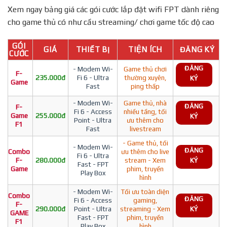
Xem ngay bảng giá các gói cước lắp đặt wifi FPT dành riêng
cho game thủ có như cầu streaming/ chơi game tốc độ cao
GÓI
GIÁ
THIẾT BỊ
TIỆN ÍCH
ĐĂNG KÝ
CƯỚC
ĐĂNG
- Modem Wi-
Game thủ chơi
F-
235.000đ
Fi 6 - Ultra
thường xuyên,
KÝ
Game
Fast
ping thấp
- Modem Wi-
Game thủ, nhà
ĐĂNG
F-
Fi 6 - Access
nhiều tầng, tối
Game
255.000đ
KÝ
Point - Ultra
ưu thêm cho
F1
Fast
livestream
- Game thủ, tối
- Modem Wi-
ĐĂNG
Combo
ưu thêm cho live
Fi 6 - Ultra
F-
280.000đ
stream - Xem
KÝ
Fast - FPT
Game
phim, truyền
Play Box
hình
- Modem Wi-
Tối ưu toàn diện
Combo
ĐĂNG
Fi 6 - Access
gaming,
F-
290.000đ
Point - Ultra
streaming - Xem
KÝ
GAME
Fast - FPT
phim, truyền
F1
Play Box
hình