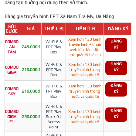
dàng tận hưởng nội dung theo sở thích.
Bảng giá truyền hình FPT Xã Nam Trà My, Đà Nẵng
GÓI
GIÁ
THIẾT BỊ
TIỆN ÍCH
ĐĂNG KÝ
CƯỚC
Xem hơn 130 kênh
ĐĂNG
COMBO
Wi-Fi 6 &
truyền hình + Chặn
AN
245.000đ
FPT Play
KÝ
web lừa đảo, độc
TÂM
Box
hại, quản lý trẻ em
ĐĂNG
Wi-Fi 6 &
Xem hơn 130 kênh
COMBO
210.000đ
FPT Play
truyền hình trong
KÝ
GIGA
Box
nước và quốc tế
ĐĂNG
Wi-Fi 6 &
Xem hơn 130 kênh
COMBO
210.000đ
FPT Play
truyền hình trong
KÝ
SKY
Box
nước và quốc tế
Wi-Fi 6 &
ĐĂNG
COMBO
FPT Play
Xem hơn 130 kênh
GIGA
230.000đ
Box + 01
truyền hình trong
KÝ
F1
Access
nước và quốc tế
Point
Wi-Fi 6 &