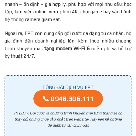
nhanh – ổn định – giá hợp lý, phù hợp với mọi nhu cầu: học
tập, làm việc online, xem phim 4K, chơi game hay vận hành
hệ thống camera giám sát.
Ngoài ra, FPT còn cung cấp gói cước đa dạng từ cá nhân, hộ
gia đình đến doanh nghiệp lớn, kèm theo nhiều chương
trình khuyến mãi,
tặng modem Wi-Fi 6
miễn phí và hỗ trợ
kỹ thuật 24/7.
TỔNG ĐÀI DỊCH VỤ FPT
📞 0948.306.111
(*) Lưu ý: Gói cước và chương trình khuyến mãi từng tháng sẽ có
thay đổi nhưng chưa cập nhật trên website- Hãy liên hệ hotline
để được tư vấn chính xác