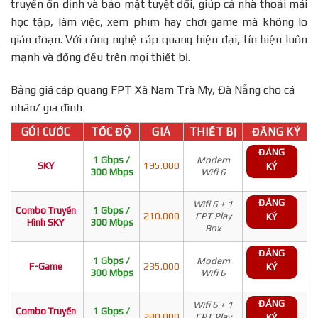
truyền ổn định và bảo mật tuyệt đối, giúp cả nhà thoải mái
học tập, làm việc, xem phim hay chơi game mà không lo
gián đoạn. Với công nghệ cáp quang hiện đại, tín hiệu luôn
mạnh và đồng đều trên mọi thiết bị.
Bảng giá cáp quang FPT Xã Nam Trà My, Đà Nẵng cho cá
nhân/ gia đình
GÓI CƯỚC
TỐC ĐỘ
GIÁ
THIẾT BỊ
ĐĂNG KÝ
ĐĂNG
1 Gbps /
Modem
SKY
195.000
KÝ
300 Mbps
Wifi 6
ĐĂNG
Wifi 6 + 1
Combo Truyền
1 Gbps /
210.000
FPT Play
KÝ
Hình SKY
300 Mbps
Box
ĐĂNG
1 Gbps /
Modem
F-Game
235.000
KÝ
300 Mbps
Wifi 6
ĐĂNG
Wifi 6 + 1
Combo Truyền
1 Gbps /
280.000
FPT Play
KÝ