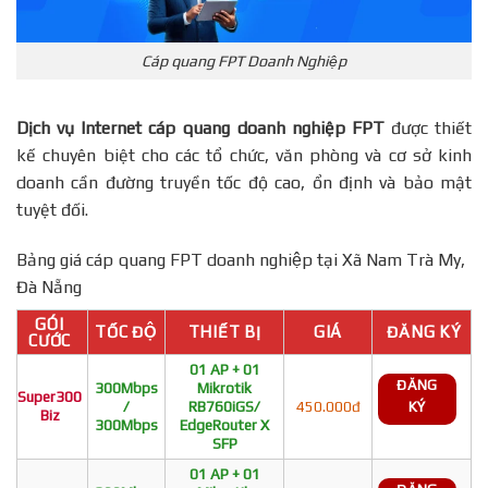
Cáp quang FPT Doanh Nghiệp
Dịch vụ Internet cáp quang doanh nghiệp FPT
được thiết
kế chuyên biệt cho các tổ chức, văn phòng và cơ sở kinh
doanh cần đường truyền tốc độ cao, ổn định và bảo mật
tuyệt đối.
Bảng giá cáp quang FPT doanh nghiệp tại Xã Nam Trà My,
Đà Nẵng
GÓI
TỐC ĐỘ
THIẾT BỊ
GIÁ
ĐĂNG KÝ
CƯỚC
01 AP + 01
ĐĂNG
300Mbps
Mikrotik
Super300
/
RB760iGS/
450.000đ
KÝ
Biz
300Mbps
EdgeRouter X
SFP
01 AP + 01