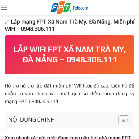
Skip
to
content
✅ Lắp mạng FPT Xã Nam Trà My, Đà Nẵng, Miễn phí
WIFI – 0948.306.111
LẮP WIFI FPT XÃ NAM TRÀ MY,
ĐÀ NẴNG – 0948.306.111
Hỗ trợ hỗ trợ lắp đặt miễn phí WIFI tốc độ cao, Liên hệ để
nhận tư vấn chính xác nhất qua số điện thoại đăng ký
mạng FPT 0948.306.111
NỘI DUNG CHÍNH
Xem nhanh các gói cước đang cung cấp bởi nhà mạng FPT