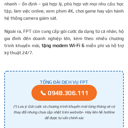
nhanh – ổn định – giá hợp lý, phù hợp với mọi nhu cầu: học
tập, làm việc online, xem phim 4K, chơi game hay vận hành
hệ thống camera giám sát.
Ngoài ra, FPT còn cung cấp gói cước đa dạng từ cá nhân, hộ
gia đình đến doanh nghiệp lớn, kèm theo nhiều chương
trình khuyến mãi,
tặng modem Wi-Fi 6
miễn phí và hỗ trợ
kỹ thuật 24/7.
TỔNG ĐÀI DỊCH VỤ FPT
📞 0948.306.111
(*) Lưu ý: Gói cước và chương trình khuyến mãi từng tháng sẽ có
thay đổi nhưng chưa cập nhật trên website- Hãy liên hệ hotline
để được tư vấn chính xác