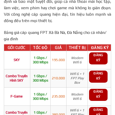
định và bảo mật tuyệt đối, giúp cả nhà thoải mái học tập,
làm việc, xem phim hay chơi game mà không lo gián đoạn.
Với công nghệ cáp quang hiện đại, tín hiệu luôn mạnh và
đồng đều trên mọi thiết bị.
Bảng giá cáp quang FPT Xã Bà Nà, Đà Nẵng cho cá nhân/
gia đình
GÓI CƯỚC
TỐC ĐỘ
GIÁ
THIẾT BỊ
ĐĂNG KÝ
ĐĂNG
1 Gbps /
Modem
SKY
195.000
KÝ
300 Mbps
Wifi 6
ĐĂNG
Wifi 6 + 1
Combo Truyền
1 Gbps /
210.000
FPT Play
KÝ
Hình SKY
300 Mbps
Box
ĐĂNG
1 Gbps /
Modem
F-Game
235.000
KÝ
300 Mbps
Wifi 6
ĐĂNG
Wifi 6 + 1
Combo Truyền
1 Gbps /
280.000
FPT Play
KÝ