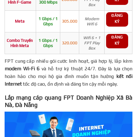
Hình F-Game
300 Mbps
Box
ĐĂNG
1 Gbps / 1
Modem
Meta
305.000
KÝ
Gbps
Wifi 6
ĐĂNG
Wifi 6 + 1
Combo Truyền
1 Gbps / 1
320.000
FPT Play
KÝ
Hình Meta
Gbps
Box
FPT cung cấp nhiều gói cước linh hoạt, giá hợp lý, lắp kèm
modem Wi-Fi 6
và hỗ trợ kỹ thuật 24/7. Đây là lựa chọn
hoàn hảo cho mọi hộ gia đình muốn tận hưởng
kết nối
Internet
tốc độ cao, ổn định và đáng tin cậy mỗi ngày.
Lắp mạng cáp quang FPT Doanh Nghiệp Xã Bà
Nà, Đà Nẵng