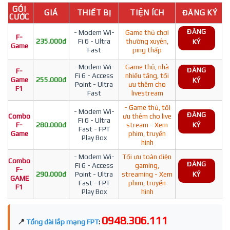
GÓI
GIÁ
THIẾT BỊ
TIỆN ÍCH
ĐĂNG KÝ
CƯỚC
ĐĂNG
- Modem Wi-
Game thủ chơi
F-
235.000đ
Fi 6 - Ultra
thường xuyên,
KÝ
Game
Fast
ping thấp
- Modem Wi-
Game thủ, nhà
ĐĂNG
F-
Fi 6 - Access
nhiều tầng, tối
Game
255.000đ
KÝ
Point - Ultra
ưu thêm cho
F1
Fast
livestream
- Game thủ, tối
- Modem Wi-
ĐĂNG
Combo
ưu thêm cho live
Fi 6 - Ultra
F-
280.000đ
stream - Xem
KÝ
Fast - FPT
Game
phim, truyền
Play Box
hình
- Modem Wi-
Tối ưu toàn diện
Combo
ĐĂNG
Fi 6 - Access
gaming,
F-
290.000đ
Point - Ultra
streaming - Xem
KÝ
GAME
Fast - FPT
phim, truyền
F1
Play Box
hình
0948.306.111
📍
Tổng đài lắp mạng FPT
: