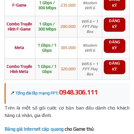
1 Gbps /
Modem
F-Game
235.000
KÝ
300 Mbps
Wifi 6
ĐĂNG
Wifi 6 + 1
Combo Truyền
1 Gbps /
280.000
FPT Play
KÝ
Hình F-Game
300 Mbps
Box
ĐĂNG
1 Gbps / 1
Modem
Meta
305.000
KÝ
Gbps
Wifi 6
ĐĂNG
Wifi 6 + 1
Combo Truyền
1 Gbps / 1
320.000
FPT Play
KÝ
Hình Meta
Gbps
Box
0948.306.111
📍
Tổng đài lắp mạng FPT
:
Trên là một số gói cước cơ bản ban đầu dành cho khách
hàng cá nhân, gia đình.
Bảng giá Internet cáp quang
cho Game thủ