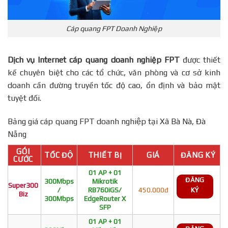
Cáp quang FPT Doanh Nghiệp
Dịch vụ Internet cáp quang doanh nghiệp FPT
được thiết
kế chuyên biệt cho các tổ chức, văn phòng và cơ sở kinh
doanh cần đường truyền tốc độ cao, ổn định và bảo mật
tuyệt đối.
Bảng giá cáp quang FPT doanh nghiệp tại Xã Bà Nà, Đà
Nẵng
GÓI
TỐC ĐỘ
THIẾT BỊ
GIÁ
ĐĂNG KÝ
CƯỚC
01 AP + 01
ĐĂNG
300Mbps
Mikrotik
Super300
/
RB760iGS/
450.000đ
KÝ
Biz
300Mbps
EdgeRouter X
SFP
01 AP + 01