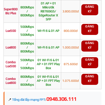
01 AP + 01
ĐĂNG
800Mbps
Mikrotik
Super800
/
RB760iGS/
3.800.000đ
KÝ
Biz Plus
800Mbps
EdgeRouter X
SFP
ĐĂNG
500Mbps
Lux500
/
Wi-Fi 6 & 01 AP
800.000đ
KÝ
500Mbps
ĐĂNG
800Mbps
Lux800
/
Wi-Fi 6 & 01 AP
1.000.000đ
KÝ
800Mbps
ĐĂNG
500Mbps
01 Wi-Fi 6 & 01
Combo
/
AP + 01 FPT Play
875.600đ
KÝ
Lux500
500Mbps
Box
ĐĂNG
800Mbps
01 Wi-Fi 6 & 01
Combo
/
AP + 01 FPT Play
1.075.600đ
KÝ
Lux800
800Mbps
Box
0948.306.111
📍
Tổng đài lắp mạng FPT
: