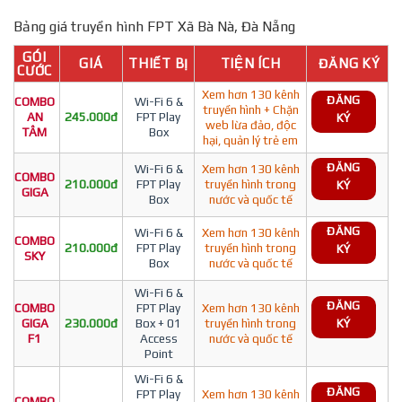
Bảng giá truyền hình FPT Xã Bà Nà, Đà Nẵng
GÓI
GIÁ
THIẾT BỊ
TIỆN ÍCH
ĐĂNG KÝ
CƯỚC
Xem hơn 130 kênh
ĐĂNG
COMBO
Wi-Fi 6 &
truyền hình + Chặn
AN
245.000đ
FPT Play
KÝ
web lừa đảo, độc
TÂM
Box
hại, quản lý trẻ em
ĐĂNG
Wi-Fi 6 &
Xem hơn 130 kênh
COMBO
210.000đ
FPT Play
truyền hình trong
KÝ
GIGA
Box
nước và quốc tế
ĐĂNG
Wi-Fi 6 &
Xem hơn 130 kênh
COMBO
210.000đ
FPT Play
truyền hình trong
KÝ
SKY
Box
nước và quốc tế
Wi-Fi 6 &
ĐĂNG
COMBO
FPT Play
Xem hơn 130 kênh
GIGA
230.000đ
Box + 01
truyền hình trong
KÝ
F1
Access
nước và quốc tế
Point
Wi-Fi 6 &
ĐĂNG
FPT Play
Xem hơn 130 kênh
COMBO