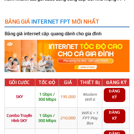
BẢNG GIÁ
INTERNET FPT
MỚI NHẤT
Bảng giá internet cáp quang dành cho gia đình
GÓI CƯỚC
TỐC ĐỘ
GIÁ
THIẾT BỊ
ĐĂNG KÝ
ĐĂNG
1 Gbps /
Modem
SKY
195.000
KÝ
300 Mbps
Wifi 6
ĐĂNG
Wifi 6 + 1
Combo Truyền
1 Gbps /
210.000
FPT Play
KÝ
Hình SKY
300 Mbps
Box
ĐĂNG