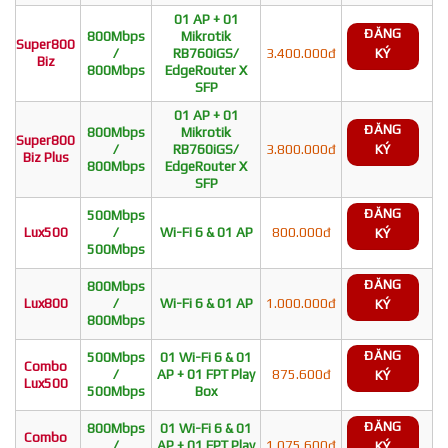
01 AP + 01
ĐĂNG
800Mbps
Mikrotik
Super800
/
RB760iGS/
3.400.000đ
KÝ
Biz
800Mbps
EdgeRouter X
SFP
01 AP + 01
ĐĂNG
800Mbps
Mikrotik
Super800
/
RB760iGS/
3.800.000đ
KÝ
Biz Plus
800Mbps
EdgeRouter X
SFP
ĐĂNG
500Mbps
Lux500
/
Wi-Fi 6 & 01 AP
800.000đ
KÝ
500Mbps
ĐĂNG
800Mbps
Lux800
/
Wi-Fi 6 & 01 AP
1.000.000đ
KÝ
800Mbps
ĐĂNG
500Mbps
01 Wi-Fi 6 & 01
Combo
/
AP + 01 FPT Play
875.600đ
KÝ
Lux500
500Mbps
Box
ĐĂNG
800Mbps
01 Wi-Fi 6 & 01
Combo
/
AP + 01 FPT Play
1.075.600đ
KÝ