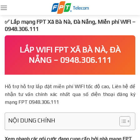
Skip
to
content
✅ Lắp mạng FPT Xã Bà Nà, Đà Nẵng, Miễn phí WIFI –
0948.306.111
LẮP WIFI FPT XÃ BÀ NÀ, ĐÀ
NẴNG – 0948.306.111
Hỗ trợ hỗ trợ lắp đặt miễn phí WIFI tốc độ cao, Liên hệ để
nhận tư vấn chính xác nhất qua số điện thoại đăng ký
mạng FPT 0948.306.111
NỘI DUNG CHÍNH
Xem nhanh các gói cước đang cung cấp bởi nhà mạng FPT