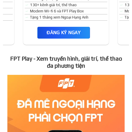
130+ kênh giải trí, thể thao
130+
Modem Wi-fi 6 và FPT Play Box
Mode
Tặng 1 tháng xem Ngoại Hạng Anh
Tặn
ĐĂNG KÝ NGAY
FPT Play - Xem truyền hình, giải trí, thể thao
đa phương tiện