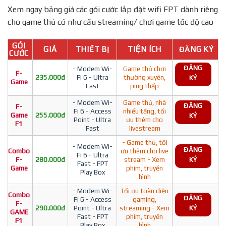
Xem ngay bảng giá các gói cước lắp đặt wifi FPT dành riêng
cho game thủ có như cầu streaming/ chơi game tốc độ cao
GÓI
GIÁ
THIẾT BỊ
TIỆN ÍCH
ĐĂNG KÝ
CƯỚC
ĐĂNG
- Modem Wi-
Game thủ chơi
F-
235.000đ
Fi 6 - Ultra
thường xuyên,
KÝ
Game
Fast
ping thấp
- Modem Wi-
Game thủ, nhà
ĐĂNG
F-
Fi 6 - Access
nhiều tầng, tối
Game
255.000đ
KÝ
Point - Ultra
ưu thêm cho
F1
Fast
livestream
- Game thủ, tối
- Modem Wi-
ĐĂNG
Combo
ưu thêm cho live
Fi 6 - Ultra
F-
280.000đ
stream - Xem
KÝ
Fast - FPT
Game
phim, truyền
Play Box
hình
- Modem Wi-
Tối ưu toàn diện
Combo
ĐĂNG
Fi 6 - Access
gaming,
F-
290.000đ
Point - Ultra
streaming - Xem
KÝ
GAME
Fast - FPT
phim, truyền
F1
Play Box
hình