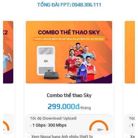
TỔNG ĐÀI FPT
:
0948.306.111
Combo thể thao Sky
299.000đ
/tháng
Tốc độ (Download/ Upload)
Tốc 
↓
↓
1 Gbps
↑
300 Mbps
1 G
Xem Ngoại hạng Anh nhiều thiết bị
Xem 