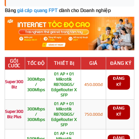
Bảng
giá cáp quang FPT
dành cho Doanh nghiệp
GÓI
TỐC ĐỘ
THIẾT BỊ
GIÁ
ĐĂNG KÝ
CƯỚC
01 AP + 01
ĐĂNG
300Mbps
Mikrotik
Super300
/
RB760iGS/
450.000đ
KÝ
Biz
300Mbps
EdgeRouter X
SFP
01 AP + 01
ĐĂNG
300Mbps
Mikrotik
Super300
/
RB760iGS/
750.000đ
KÝ
Biz Plus
300Mbps
EdgeRouter X
SFP
01 AP + 01
ĐĂNG
500Mbps
Mikrotik