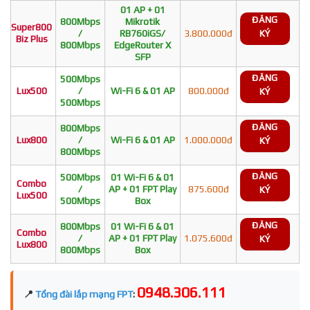
01 AP + 01
ĐĂNG
800Mbps
Mikrotik
Super800
/
RB760iGS/
3.800.000đ
KÝ
Biz Plus
800Mbps
EdgeRouter X
SFP
ĐĂNG
500Mbps
Lux500
/
Wi-Fi 6 & 01 AP
800.000đ
KÝ
500Mbps
ĐĂNG
800Mbps
Lux800
/
Wi-Fi 6 & 01 AP
1.000.000đ
KÝ
800Mbps
ĐĂNG
500Mbps
01 Wi-Fi 6 & 01
Combo
/
AP + 01 FPT Play
875.600đ
KÝ
Lux500
500Mbps
Box
ĐĂNG
800Mbps
01 Wi-Fi 6 & 01
Combo
/
AP + 01 FPT Play
1.075.600đ
KÝ
Lux800
800Mbps
Box
0948.306.111
📍
Tổng đài lắp mạng FPT
: