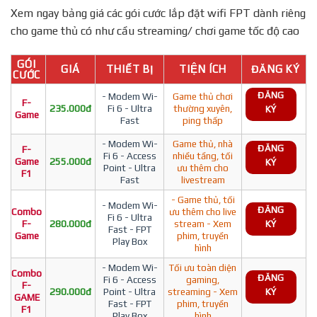
Xem ngay bảng giá các gói cước lắp đặt wifi FPT dành riêng
cho game thủ có như cầu streaming/ chơi game tốc độ cao
GÓI
GIÁ
THIẾT BỊ
TIỆN ÍCH
ĐĂNG KÝ
CƯỚC
ĐĂNG
- Modem Wi-
Game thủ chơi
F-
235.000đ
Fi 6 - Ultra
thường xuyên,
KÝ
Game
Fast
ping thấp
- Modem Wi-
Game thủ, nhà
ĐĂNG
F-
Fi 6 - Access
nhiều tầng, tối
Game
255.000đ
KÝ
Point - Ultra
ưu thêm cho
F1
Fast
livestream
- Game thủ, tối
- Modem Wi-
ĐĂNG
Combo
ưu thêm cho live
Fi 6 - Ultra
F-
280.000đ
stream - Xem
KÝ
Fast - FPT
Game
phim, truyền
Play Box
hình
- Modem Wi-
Tối ưu toàn diện
Combo
ĐĂNG
Fi 6 - Access
gaming,
F-
290.000đ
Point - Ultra
streaming - Xem
KÝ
GAME
Fast - FPT
phim, truyền
F1
Play Box
hình