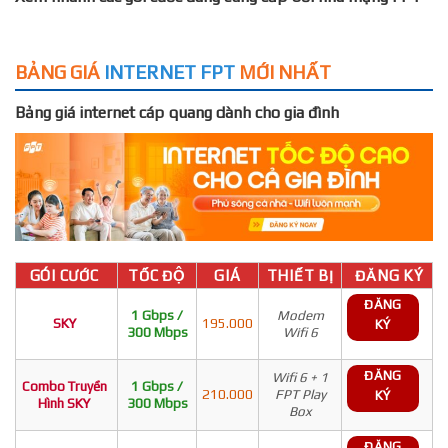
BẢNG GIÁ
INTERNET FPT
MỚI NHẤT
Bảng giá internet cáp quang dành cho gia đình
GÓI CƯỚC
TỐC ĐỘ
GIÁ
THIẾT BỊ
ĐĂNG KÝ
ĐĂNG
1 Gbps /
Modem
SKY
195.000
KÝ
300 Mbps
Wifi 6
ĐĂNG
Wifi 6 + 1
Combo Truyền
1 Gbps /
210.000
FPT Play
KÝ
Hình SKY
300 Mbps
Box
ĐĂNG