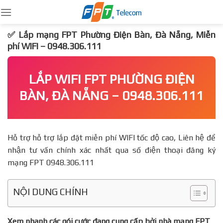
Skip
to
content
✅ Lắp mạng FPT Phường Điện Bàn, Đà Nẵng, Miễn
phí WIFI – 0948.306.111
LẮP WIFI FPT PHƯỜNG ĐIỆN
BÀN, ĐÀ NẴNG – 0948.306.111
Hỗ trợ hỗ trợ lắp đặt miễn phí WIFI tốc độ cao, Liên hệ để
nhận tư vấn chính xác nhất qua số điện thoại đăng ký
mạng FPT 0948.306.111
NỘI DUNG CHÍNH
Xem nhanh các gói cước đang cung cấp bởi nhà mạng FPT