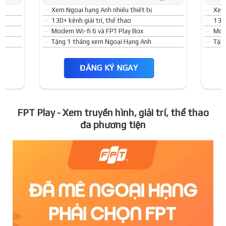
Xem Ngoại hạng Anh nhiều thiết bị
Xem 
130+ kênh giải trí, thể thao
130+
Modem Wi-fi 6 và FPT Play Box
Mode
Tặng 1 tháng xem Ngoại Hạng Anh
Tặn
ĐĂNG KÝ NGAY
FPT Play - Xem truyền hình, giải trí, thể thao
đa phương tiện