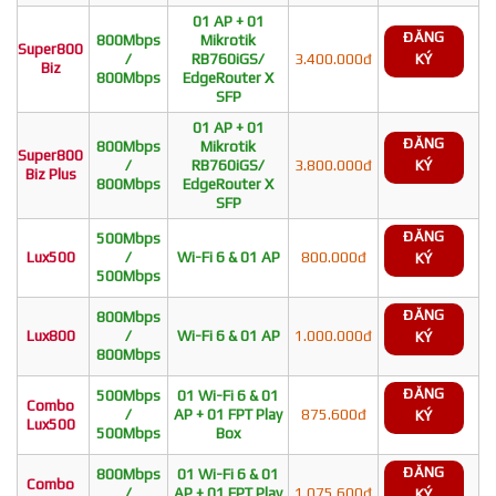
01 AP + 01
ĐĂNG
800Mbps
Mikrotik
Super800
/
RB760iGS/
3.400.000đ
KÝ
Biz
800Mbps
EdgeRouter X
SFP
01 AP + 01
ĐĂNG
800Mbps
Mikrotik
Super800
/
RB760iGS/
3.800.000đ
KÝ
Biz Plus
800Mbps
EdgeRouter X
SFP
ĐĂNG
500Mbps
Lux500
/
Wi-Fi 6 & 01 AP
800.000đ
KÝ
500Mbps
ĐĂNG
800Mbps
Lux800
/
Wi-Fi 6 & 01 AP
1.000.000đ
KÝ
800Mbps
ĐĂNG
500Mbps
01 Wi-Fi 6 & 01
Combo
/
AP + 01 FPT Play
875.600đ
KÝ
Lux500
500Mbps
Box
ĐĂNG
800Mbps
01 Wi-Fi 6 & 01
Combo
/
AP + 01 FPT Play
1.075.600đ
KÝ