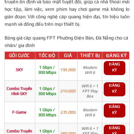
truyền ổn định và bảo mật tuyệt đối, giúp cả nhà thoải mái
học tập, làm việc, xem phim hay chơi game mà không lo
gián đoạn. Với công nghệ cáp quang hiện đại, tín hiệu luôn
mạnh và đồng đều trên mọi thiết bị.
Bảng giá cáp quang FPT Phường Điện Bàn, Đà Nẵng cho cá
nhân/ gia đình
GÓI CƯỚC
TỐC ĐỘ
GIÁ
THIẾT BỊ
ĐĂNG KÝ
ĐĂNG
1 Gbps /
Modem
SKY
195.000
KÝ
300 Mbps
Wifi 6
ĐĂNG
Wifi 6 + 1
Combo Truyền
1 Gbps /
210.000
FPT Play
KÝ
Hình SKY
300 Mbps
Box
ĐĂNG
1 Gbps /
Modem
F-Game
235.000
KÝ
300 Mbps
Wifi 6
ĐĂNG
Wifi 6 + 1
Combo Truyền
1 Gbps /
280.000
FPT Play
KÝ