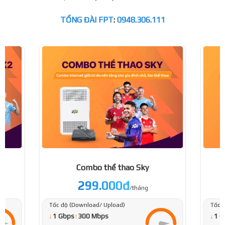
TỔNG ĐÀI FPT
:
0948.306.111
Combo thể thao Sky
299.000đ
/tháng
Tốc độ (Download/ Upload)
Tốc 
↓
↓
1 Gbps
↑
300 Mbps
1 G