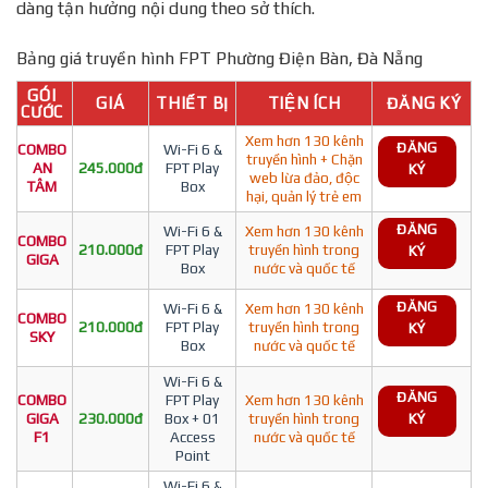
dàng tận hưởng nội dung theo sở thích.
Bảng giá truyền hình FPT Phường Điện Bàn, Đà Nẵng
GÓI
GIÁ
THIẾT BỊ
TIỆN ÍCH
ĐĂNG KÝ
CƯỚC
Xem hơn 130 kênh
ĐĂNG
COMBO
Wi-Fi 6 &
truyền hình + Chặn
AN
245.000đ
FPT Play
KÝ
web lừa đảo, độc
TÂM
Box
hại, quản lý trẻ em
ĐĂNG
Wi-Fi 6 &
Xem hơn 130 kênh
COMBO
210.000đ
FPT Play
truyền hình trong
KÝ
GIGA
Box
nước và quốc tế
ĐĂNG
Wi-Fi 6 &
Xem hơn 130 kênh
COMBO
210.000đ
FPT Play
truyền hình trong
KÝ
SKY
Box
nước và quốc tế
Wi-Fi 6 &
ĐĂNG
COMBO
FPT Play
Xem hơn 130 kênh
GIGA
230.000đ
Box + 01
truyền hình trong
KÝ
F1
Access
nước và quốc tế
Point
Wi-Fi 6 &