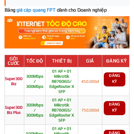
Bảng
giá cáp quang FPT
dành cho Doanh nghiệp
GÓI
TỐC ĐỘ
THIẾT BỊ
GIÁ
ĐĂNG KÝ
CƯỚC
01 AP + 01
ĐĂNG
300Mbps
Mikrotik
Super300
/
RB760iGS/
450.000đ
KÝ
Biz
300Mbps
EdgeRouter X
SFP
01 AP + 01
ĐĂNG
300Mbps
Mikrotik
Super300
/
RB760iGS/
750.000đ
KÝ
Biz Plus
300Mbps
EdgeRouter X
SFP
01 AP + 01
ĐĂNG
500Mbps
Mikrotik