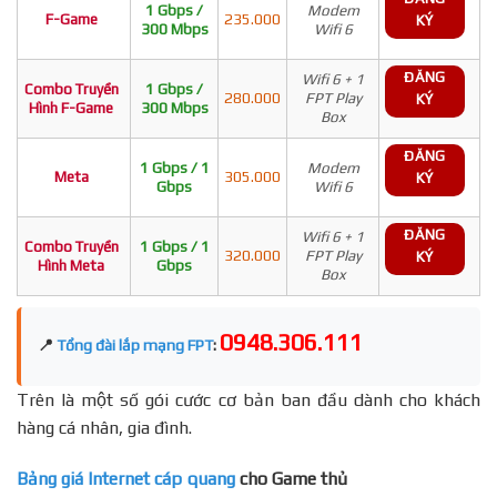
1 Gbps /
Modem
F-Game
235.000
KÝ
300 Mbps
Wifi 6
ĐĂNG
Wifi 6 + 1
Combo Truyền
1 Gbps /
280.000
FPT Play
KÝ
Hình F-Game
300 Mbps
Box
ĐĂNG
1 Gbps / 1
Modem
Meta
305.000
KÝ
Gbps
Wifi 6
ĐĂNG
Wifi 6 + 1
Combo Truyền
1 Gbps / 1
320.000
FPT Play
KÝ
Hình Meta
Gbps
Box
0948.306.111
📍
Tổng đài lắp mạng FPT
:
Trên là một số gói cước cơ bản ban đầu dành cho khách
hàng cá nhân, gia đình.
Bảng giá Internet cáp quang
cho Game thủ