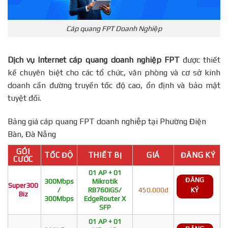
Cáp quang FPT Doanh Nghiệp
Dịch vụ Internet cáp quang doanh nghiệp FPT
được thiết
kế chuyên biệt cho các tổ chức, văn phòng và cơ sở kinh
doanh cần đường truyền tốc độ cao, ổn định và bảo mật
tuyệt đối.
Bảng giá cáp quang FPT doanh nghiệp tại Phường Điện
Bàn, Đà Nẵng
GÓI
TỐC ĐỘ
THIẾT BỊ
GIÁ
ĐĂNG KÝ
CƯỚC
01 AP + 01
ĐĂNG
300Mbps
Mikrotik
Super300
/
RB760iGS/
450.000đ
KÝ
Biz
300Mbps
EdgeRouter X
SFP
01 AP + 01