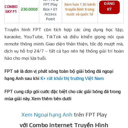
ĐĂNG
FPT Play
Xem hơn 130 kênh
COMBO
230.000đ
Box + 01
truyền hình trong
KÝ
SKY F1
Access
nước và quốc tế
Point
Truyền hình FPT còn tích hợp các ứng dụng học tập,
karaoke, YouTube, TikTok và điều khiển giọng nói qua
remote thông minh. Giao diện thân thiện, tốc độ mượt mà,
dịch vụ hỗ trợ 24/7 – tất cả tạo nên hệ thống giải trí hoàn
hảo cho mọi lứa tuổi.
FPT sẽ là đơn vị phát sóng toàn bộ giải bóng đá ngoại
hạng Anh sau khi
K+ rút khỏi thị trường Việt Nam
FPT cung cấp gói cước đặc biệt cho các giải bóng đá trong
mùa giải này. Xem thêm bên dưới
Xem Ngoại hạng Anh
trên FPT Play
với Combo Internet Truyền Hình