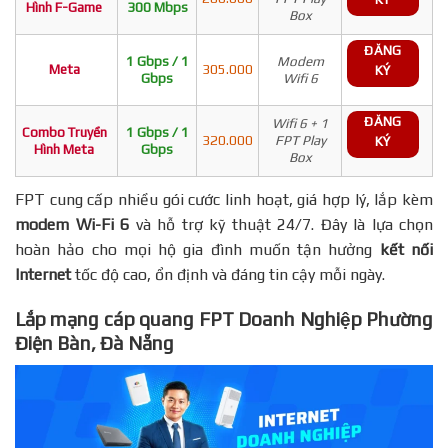
Hình F-Game
300 Mbps
Box
ĐĂNG
1 Gbps / 1
Modem
Meta
305.000
KÝ
Gbps
Wifi 6
ĐĂNG
Wifi 6 + 1
Combo Truyền
1 Gbps / 1
320.000
FPT Play
KÝ
Hình Meta
Gbps
Box
FPT cung cấp nhiều gói cước linh hoạt, giá hợp lý, lắp kèm
modem Wi-Fi 6
và hỗ trợ kỹ thuật 24/7. Đây là lựa chọn
hoàn hảo cho mọi hộ gia đình muốn tận hưởng
kết nối
Internet
tốc độ cao, ổn định và đáng tin cậy mỗi ngày.
Lắp mạng cáp quang FPT Doanh Nghiệp Phường
Điện Bàn, Đà Nẵng