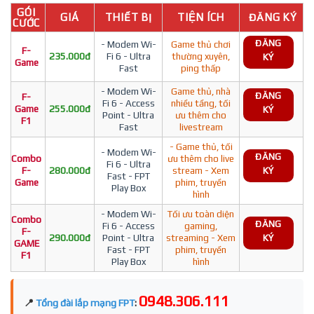
GÓI
GIÁ
THIẾT BỊ
TIỆN ÍCH
ĐĂNG KÝ
CƯỚC
ĐĂNG
- Modem Wi-
Game thủ chơi
F-
235.000đ
Fi 6 - Ultra
thường xuyên,
KÝ
Game
Fast
ping thấp
- Modem Wi-
Game thủ, nhà
ĐĂNG
F-
Fi 6 - Access
nhiều tầng, tối
Game
255.000đ
KÝ
Point - Ultra
ưu thêm cho
F1
Fast
livestream
- Game thủ, tối
- Modem Wi-
ĐĂNG
Combo
ưu thêm cho live
Fi 6 - Ultra
F-
280.000đ
stream - Xem
KÝ
Fast - FPT
Game
phim, truyền
Play Box
hình
- Modem Wi-
Tối ưu toàn diện
Combo
ĐĂNG
Fi 6 - Access
gaming,
F-
290.000đ
Point - Ultra
streaming - Xem
KÝ
GAME
Fast - FPT
phim, truyền
F1
Play Box
hình
0948.306.111
📍
Tổng đài lắp mạng FPT
: