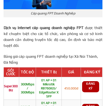
Cáp quang FPT Doanh Nghiệp
Dịch vụ Internet cáp quang doanh nghiệp FPT
được thiết
kế chuyên biệt cho các tổ chức, văn phòng và cơ sở kinh
doanh cần đường truyền tốc độ cao, ổn định và bảo mật
tuyệt đối.
Bảng giá cáp quang FPT doanh nghiệp tại Xã Núi Thành,
Đà Nẵng
GÓI
TỐC ĐỘ
THIẾT BỊ
GIÁ
ĐĂNG KÝ
CƯỚC
01 AP + 01
ĐĂNG
300Mbps
Mikrotik
Super300
/
RB760iGS/
450.000đ
KÝ
Biz
300Mbps
EdgeRouter X
SFP
01 AP + 01