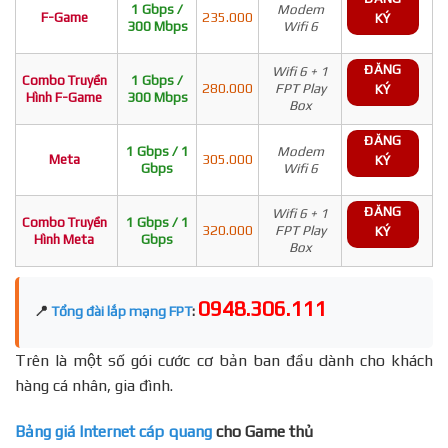
1 Gbps /
Modem
F-Game
235.000
KÝ
300 Mbps
Wifi 6
ĐĂNG
Wifi 6 + 1
Combo Truyền
1 Gbps /
280.000
FPT Play
KÝ
Hình F-Game
300 Mbps
Box
ĐĂNG
1 Gbps / 1
Modem
Meta
305.000
KÝ
Gbps
Wifi 6
ĐĂNG
Wifi 6 + 1
Combo Truyền
1 Gbps / 1
320.000
FPT Play
KÝ
Hình Meta
Gbps
Box
0948.306.111
📍
Tổng đài lắp mạng FPT
:
Trên là một số gói cước cơ bản ban đầu dành cho khách
hàng cá nhân, gia đình.
Bảng giá Internet cáp quang
cho Game thủ