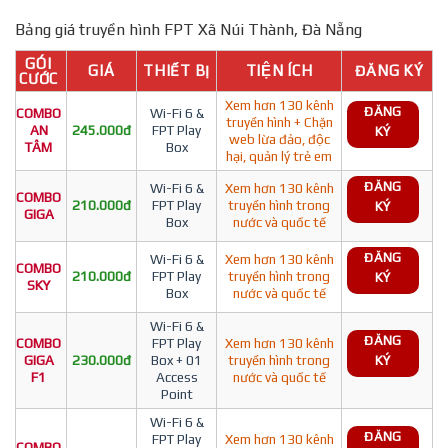
Bảng giá truyền hình FPT Xã Núi Thành, Đà Nẵng
GÓI
GIÁ
THIẾT BỊ
TIỆN ÍCH
ĐĂNG KÝ
CƯỚC
Xem hơn 130 kênh
ĐĂNG
COMBO
Wi-Fi 6 &
truyền hình + Chặn
AN
245.000đ
FPT Play
KÝ
web lừa đảo, độc
TÂM
Box
hại, quản lý trẻ em
ĐĂNG
Wi-Fi 6 &
Xem hơn 130 kênh
COMBO
210.000đ
FPT Play
truyền hình trong
KÝ
GIGA
Box
nước và quốc tế
ĐĂNG
Wi-Fi 6 &
Xem hơn 130 kênh
COMBO
210.000đ
FPT Play
truyền hình trong
KÝ
SKY
Box
nước và quốc tế
Wi-Fi 6 &
ĐĂNG
COMBO
FPT Play
Xem hơn 130 kênh
GIGA
230.000đ
Box + 01
truyền hình trong
KÝ
F1
Access
nước và quốc tế
Point
Wi-Fi 6 &
ĐĂNG
FPT Play
Xem hơn 130 kênh
COMBO