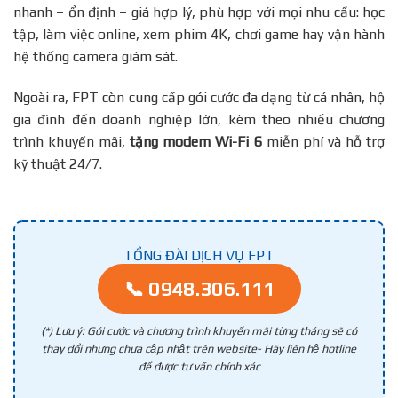
nhanh – ổn định – giá hợp lý, phù hợp với mọi nhu cầu: học
tập, làm việc online, xem phim 4K, chơi game hay vận hành
hệ thống camera giám sát.
Ngoài ra, FPT còn cung cấp gói cước đa dạng từ cá nhân, hộ
gia đình đến doanh nghiệp lớn, kèm theo nhiều chương
trình khuyến mãi,
tặng modem Wi-Fi 6
miễn phí và hỗ trợ
kỹ thuật 24/7.
TỔNG ĐÀI DỊCH VỤ FPT
📞 0948.306.111
(*) Lưu ý: Gói cước và chương trình khuyến mãi từng tháng sẽ có
thay đổi nhưng chưa cập nhật trên website- Hãy liên hệ hotline
để được tư vấn chính xác