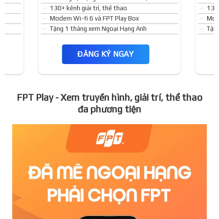
130+ kênh giải trí, thể thao
130+
Modem Wi-fi 6 và FPT Play Box
Mode
Tặng 1 tháng xem Ngoại Hạng Anh
Tặn
ĐĂNG KÝ NGAY
FPT Play - Xem truyền hình, giải trí, thể thao
đa phương tiện