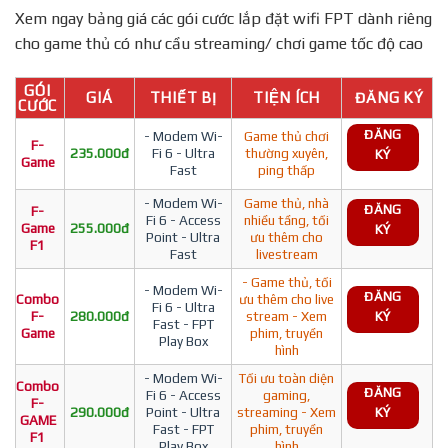
Xem ngay bảng giá các gói cước lắp đặt wifi FPT dành riêng
cho game thủ có như cầu streaming/ chơi game tốc độ cao
GÓI
GIÁ
THIẾT BỊ
TIỆN ÍCH
ĐĂNG KÝ
CƯỚC
ĐĂNG
- Modem Wi-
Game thủ chơi
F-
235.000đ
Fi 6 - Ultra
thường xuyên,
KÝ
Game
Fast
ping thấp
- Modem Wi-
Game thủ, nhà
ĐĂNG
F-
Fi 6 - Access
nhiều tầng, tối
Game
255.000đ
KÝ
Point - Ultra
ưu thêm cho
F1
Fast
livestream
- Game thủ, tối
- Modem Wi-
ĐĂNG
Combo
ưu thêm cho live
Fi 6 - Ultra
F-
280.000đ
stream - Xem
KÝ
Fast - FPT
Game
phim, truyền
Play Box
hình
- Modem Wi-
Tối ưu toàn diện
Combo
ĐĂNG
Fi 6 - Access
gaming,
F-
290.000đ
Point - Ultra
streaming - Xem
KÝ
GAME
Fast - FPT
phim, truyền
F1
Play Box
hình