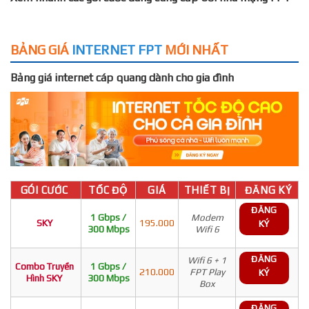
BẢNG GIÁ
INTERNET FPT
MỚI NHẤT
Bảng giá internet cáp quang dành cho gia đình
GÓI CƯỚC
TỐC ĐỘ
GIÁ
THIẾT BỊ
ĐĂNG KÝ
ĐĂNG
1 Gbps /
Modem
SKY
195.000
KÝ
300 Mbps
Wifi 6
ĐĂNG
Wifi 6 + 1
Combo Truyền
1 Gbps /
210.000
FPT Play
KÝ
Hình SKY
300 Mbps
Box
ĐĂNG