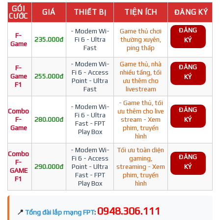
GÓI
GIÁ
THIẾT BỊ
TIỆN ÍCH
ĐĂNG KÝ
CƯỚC
ĐĂNG
- Modem Wi-
Game thủ chơi
F-
235.000đ
Fi 6 - Ultra
thường xuyên,
KÝ
Game
Fast
ping thấp
- Modem Wi-
Game thủ, nhà
ĐĂNG
F-
Fi 6 - Access
nhiều tầng, tối
Game
255.000đ
KÝ
Point - Ultra
ưu thêm cho
F1
Fast
livestream
- Game thủ, tối
- Modem Wi-
ĐĂNG
Combo
ưu thêm cho live
Fi 6 - Ultra
F-
280.000đ
stream - Xem
KÝ
Fast - FPT
Game
phim, truyền
Play Box
hình
- Modem Wi-
Tối ưu toàn diện
Combo
ĐĂNG
Fi 6 - Access
gaming,
F-
290.000đ
Point - Ultra
streaming - Xem
KÝ
GAME
Fast - FPT
phim, truyền
F1
Play Box
hình
0948.306.111
📍
Tổng đài lắp mạng FPT
: