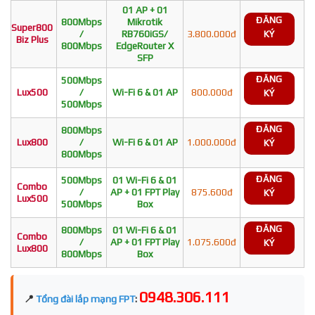
01 AP + 01
ĐĂNG
800Mbps
Mikrotik
Super800
/
RB760iGS/
3.800.000đ
KÝ
Biz Plus
800Mbps
EdgeRouter X
SFP
ĐĂNG
500Mbps
Lux500
/
Wi-Fi 6 & 01 AP
800.000đ
KÝ
500Mbps
ĐĂNG
800Mbps
Lux800
/
Wi-Fi 6 & 01 AP
1.000.000đ
KÝ
800Mbps
ĐĂNG
500Mbps
01 Wi-Fi 6 & 01
Combo
/
AP + 01 FPT Play
875.600đ
KÝ
Lux500
500Mbps
Box
ĐĂNG
800Mbps
01 Wi-Fi 6 & 01
Combo
/
AP + 01 FPT Play
1.075.600đ
KÝ
Lux800
800Mbps
Box
0948.306.111
📍
Tổng đài lắp mạng FPT
: