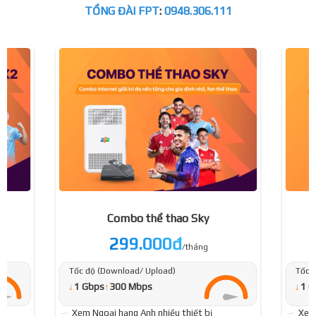
TỔNG ĐÀI FPT
:
0948.306.111
Combo thể thao Sky
299.000đ
/tháng
Tốc độ (Download/ Upload)
Tốc 
↓
↓
1 Gbps
↑
300 Mbps
1 G
Xem Ngoại hạng Anh nhiều thiết bị
Xem 