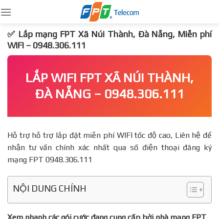
Skip
to
content
✅ Lắp mạng FPT Xã Núi Thành, Đà Nẵng, Miễn phí
WIFI – 0948.306.111
LẮP WIFI FPT XÃ NÚI THÀNH,
ĐÀ NẴNG – 0948.306.111
Hỗ trợ hỗ trợ lắp đặt miễn phí WIFI tốc độ cao, Liên hệ để
nhận tư vấn chính xác nhất qua số điện thoại đăng ký
mạng FPT 0948.306.111
NỘI DUNG CHÍNH
Xem nhanh các gói cước đang cung cấp bởi nhà mạng FPT