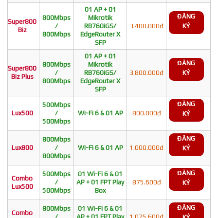
01 AP + 01
ĐĂNG
800Mbps
Mikrotik
Super800
/
RB760iGS/
3.400.000đ
KÝ
Biz
800Mbps
EdgeRouter X
SFP
01 AP + 01
ĐĂNG
800Mbps
Mikrotik
Super800
/
RB760iGS/
3.800.000đ
KÝ
Biz Plus
800Mbps
EdgeRouter X
SFP
ĐĂNG
500Mbps
Lux500
/
Wi-Fi 6 & 01 AP
800.000đ
KÝ
500Mbps
ĐĂNG
800Mbps
Lux800
/
Wi-Fi 6 & 01 AP
1.000.000đ
KÝ
800Mbps
ĐĂNG
500Mbps
01 Wi-Fi 6 & 01
Combo
/
AP + 01 FPT Play
875.600đ
KÝ
Lux500
500Mbps
Box
ĐĂNG
800Mbps
01 Wi-Fi 6 & 01
Combo
/
AP + 01 FPT Play
1.075.600đ
KÝ