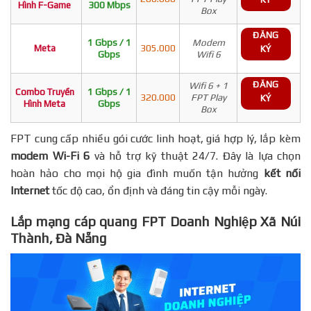
Hình F-Game
300 Mbps
Box
ĐĂNG
1 Gbps / 1
Modem
Meta
305.000
KÝ
Gbps
Wifi 6
ĐĂNG
Wifi 6 + 1
Combo Truyền
1 Gbps / 1
320.000
FPT Play
KÝ
Hình Meta
Gbps
Box
FPT cung cấp nhiều gói cước linh hoạt, giá hợp lý, lắp kèm
modem Wi-Fi 6
và hỗ trợ kỹ thuật 24/7. Đây là lựa chọn
hoàn hảo cho mọi hộ gia đình muốn tận hưởng
kết nối
Internet
tốc độ cao, ổn định và đáng tin cậy mỗi ngày.
Lắp mạng cáp quang FPT Doanh Nghiệp Xã Núi
Thành, Đà Nẵng