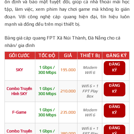
ổn định và bảo mật tuyệt đối, giúp cả nhà thoải mái học
tập, làm việc, xem phim hay chơi game mà không lo gián
đoạn. Với công nghệ cáp quang hiện đại, tín hiệu luôn
mạnh và đồng đều trên mọi thiết bị.
Bảng giá cáp quang FPT Xã Núi Thành, Đà Nẵng cho cá
nhân/ gia đình
GÓI CƯỚC
TỐC ĐỘ
GIÁ
THIẾT BỊ
ĐĂNG KÝ
ĐĂNG
1 Gbps /
Modem
SKY
195.000
KÝ
300 Mbps
Wifi 6
ĐĂNG
Wifi 6 + 1
Combo Truyền
1 Gbps /
210.000
FPT Play
KÝ
Hình SKY
300 Mbps
Box
ĐĂNG
1 Gbps /
Modem
F-Game
235.000
KÝ
300 Mbps
Wifi 6
ĐĂNG
Wifi 6 + 1
Combo Truyền
1 Gbps /
280.000
FPT Play
KÝ