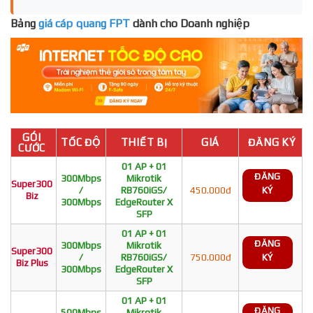
Bảng
giá cáp quang FPT
dành cho Doanh nghiệp
GÓI
TỐC ĐỘ
THIẾT BỊ
GIÁ
ĐĂNG KÝ
CƯỚC
01 AP + 01
ĐĂNG
300Mbps
Mikrotik
Super300
/
RB760iGS/
450.000đ
KÝ
Biz
300Mbps
EdgeRouter X
SFP
01 AP + 01
ĐĂNG
300Mbps
Mikrotik
Super300
/
RB760iGS/
750.000đ
KÝ
Biz Plus
300Mbps
EdgeRouter X
SFP
01 AP + 01
ĐĂNG
500Mbps
Mikrotik