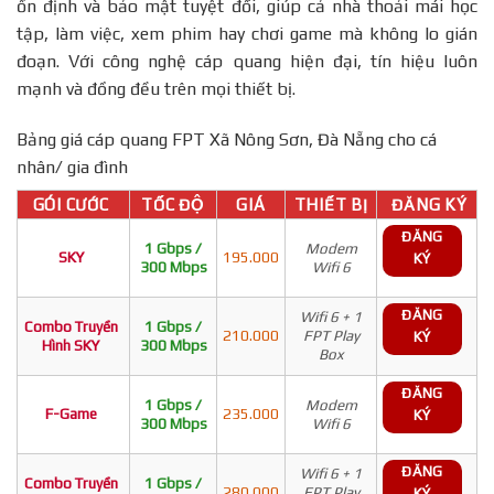
ổn định và bảo mật tuyệt đối, giúp cả nhà thoải mái học
tập, làm việc, xem phim hay chơi game mà không lo gián
đoạn. Với công nghệ cáp quang hiện đại, tín hiệu luôn
mạnh và đồng đều trên mọi thiết bị.
Bảng giá cáp quang FPT Xã Nông Sơn, Đà Nẵng cho cá
nhân/ gia đình
GÓI CƯỚC
TỐC ĐỘ
GIÁ
THIẾT BỊ
ĐĂNG KÝ
ĐĂNG
1 Gbps /
Modem
SKY
195.000
KÝ
300 Mbps
Wifi 6
ĐĂNG
Wifi 6 + 1
Combo Truyền
1 Gbps /
210.000
FPT Play
KÝ
Hình SKY
300 Mbps
Box
ĐĂNG
1 Gbps /
Modem
F-Game
235.000
KÝ
300 Mbps
Wifi 6
ĐĂNG
Wifi 6 + 1
Combo Truyền
1 Gbps /
280.000
FPT Play
KÝ