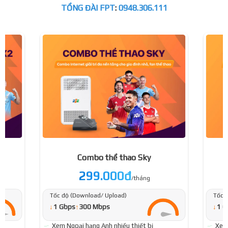
TỔNG ĐÀI FPT
:
0948.306.111
Combo thể thao Sky
299.000đ
/tháng
Tốc độ (Download/ Upload)
Tốc 
↓
↓
1 Gbps
↑
300 Mbps
1 G
Xem Ngoại hạng Anh nhiều thiết bị
Xem 