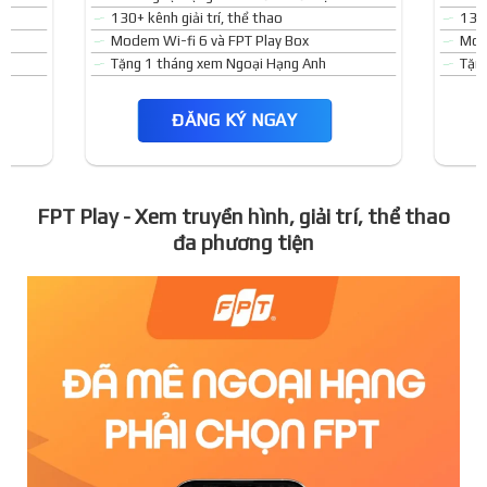
130+ kênh giải trí, thể thao
130+
Modem Wi-fi 6 và FPT Play Box
Mode
Tặng 1 tháng xem Ngoại Hạng Anh
Tặn
ĐĂNG KÝ NGAY
FPT Play - Xem truyền hình, giải trí, thể thao
đa phương tiện