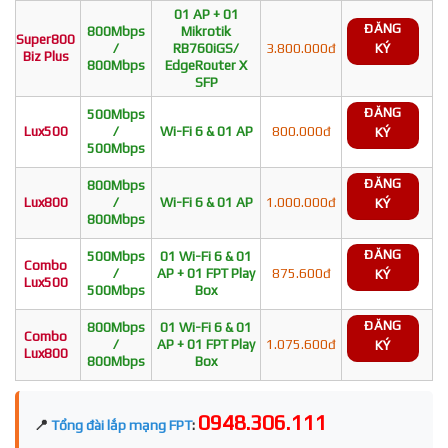
01 AP + 01
ĐĂNG
800Mbps
Mikrotik
Super800
/
RB760iGS/
3.800.000đ
KÝ
Biz Plus
800Mbps
EdgeRouter X
SFP
ĐĂNG
500Mbps
Lux500
/
Wi-Fi 6 & 01 AP
800.000đ
KÝ
500Mbps
ĐĂNG
800Mbps
Lux800
/
Wi-Fi 6 & 01 AP
1.000.000đ
KÝ
800Mbps
ĐĂNG
500Mbps
01 Wi-Fi 6 & 01
Combo
/
AP + 01 FPT Play
875.600đ
KÝ
Lux500
500Mbps
Box
ĐĂNG
800Mbps
01 Wi-Fi 6 & 01
Combo
/
AP + 01 FPT Play
1.075.600đ
KÝ
Lux800
800Mbps
Box
0948.306.111
📍
Tổng đài lắp mạng FPT
: