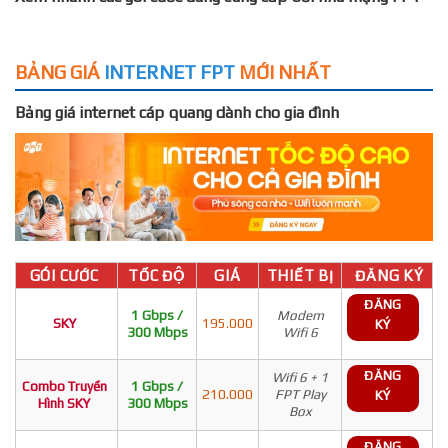
BẢNG GIÁ
INTERNET FPT
MỚI NHẤT
Bảng giá internet cáp quang dành cho gia đình
GÓI CƯỚC
TỐC ĐỘ
GIÁ
THIẾT BỊ
ĐĂNG KÝ
ĐĂNG
1 Gbps /
Modem
SKY
195.000
KÝ
300 Mbps
Wifi 6
ĐĂNG
Wifi 6 + 1
Combo Truyền
1 Gbps /
210.000
FPT Play
KÝ
Hình SKY
300 Mbps
Box
ĐĂNG