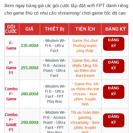
Xem ngay bảng giá các gói cước lắp đặt wifi FPT dành riêng
cho game thủ có như cầu streaming/ chơi game tốc độ cao
GÓI
GIÁ
THIẾT BỊ
TIỆN ÍCH
ĐĂNG KÝ
CƯỚC
ĐĂNG
- Modem Wi-
Game thủ chơi
F-
235.000đ
Fi 6 - Ultra
thường xuyên,
KÝ
Game
Fast
ping thấp
- Modem Wi-
Game thủ, nhà
ĐĂNG
F-
Fi 6 - Access
nhiều tầng, tối
Game
255.000đ
KÝ
Point - Ultra
ưu thêm cho
F1
Fast
livestream
- Game thủ, tối
- Modem Wi-
ĐĂNG
Combo
ưu thêm cho live
Fi 6 - Ultra
F-
280.000đ
stream - Xem
KÝ
Fast - FPT
Game
phim, truyền
Play Box
hình
- Modem Wi-
Tối ưu toàn diện
Combo
ĐĂNG
Fi 6 - Access
gaming,
F-
290.000đ
Point - Ultra
streaming - Xem
KÝ
GAME
Fast - FPT
phim, truyền
F1
Play Box
hình