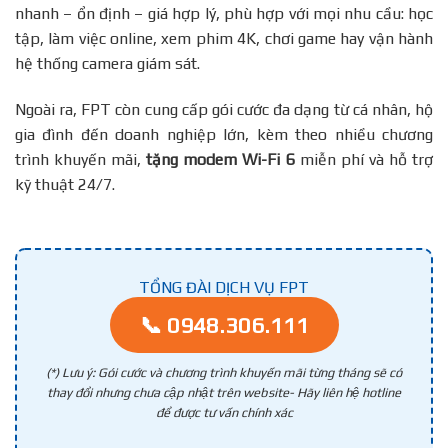
nhanh – ổn định – giá hợp lý, phù hợp với mọi nhu cầu: học
tập, làm việc online, xem phim 4K, chơi game hay vận hành
hệ thống camera giám sát.
Ngoài ra, FPT còn cung cấp gói cước đa dạng từ cá nhân, hộ
gia đình đến doanh nghiệp lớn, kèm theo nhiều chương
trình khuyến mãi,
tặng modem Wi-Fi 6
miễn phí và hỗ trợ
kỹ thuật 24/7.
TỔNG ĐÀI DỊCH VỤ FPT
📞 0948.306.111
(*) Lưu ý: Gói cước và chương trình khuyến mãi từng tháng sẽ có
thay đổi nhưng chưa cập nhật trên website- Hãy liên hệ hotline
để được tư vấn chính xác