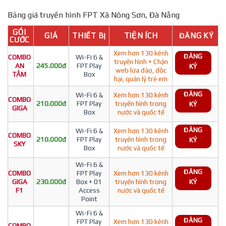
Bảng giá truyền hình FPT Xã Nông Sơn, Đà Nẵng
GÓI
GIÁ
THIẾT BỊ
TIỆN ÍCH
ĐĂNG KÝ
CƯỚC
Xem hơn 130 kênh
ĐĂNG
COMBO
Wi-Fi 6 &
truyền hình + Chặn
AN
245.000đ
FPT Play
KÝ
web lừa đảo, độc
TÂM
Box
hại, quản lý trẻ em
ĐĂNG
Wi-Fi 6 &
Xem hơn 130 kênh
COMBO
210.000đ
FPT Play
truyền hình trong
KÝ
GIGA
Box
nước và quốc tế
ĐĂNG
Wi-Fi 6 &
Xem hơn 130 kênh
COMBO
210.000đ
FPT Play
truyền hình trong
KÝ
SKY
Box
nước và quốc tế
Wi-Fi 6 &
ĐĂNG
COMBO
FPT Play
Xem hơn 130 kênh
GIGA
230.000đ
Box + 01
truyền hình trong
KÝ
F1
Access
nước và quốc tế
Point
Wi-Fi 6 &
ĐĂNG
FPT Play
Xem hơn 130 kênh
COMBO