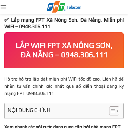
Skip
to
content
✅ Lắp mạng FPT Xã Nông Sơn, Đà Nẵng, Miễn phí
WIFI – 0948.306.111
LẮP WIFI FPT XÃ NÔNG SƠN,
ĐÀ NẴNG – 0948.306.111
Hỗ trợ hỗ trợ lắp đặt miễn phí WIFI tốc độ cao, Liên hệ để
nhận tư vấn chính xác nhất qua số điện thoại đăng ký
mạng FPT 0948.306.111
NỘI DUNG CHÍNH
Xem nhanh các gói cước đang cung cấp bởi nhà mạng FPT