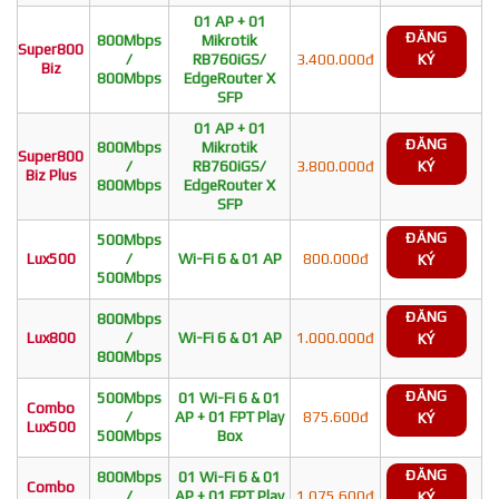
01 AP + 01
ĐĂNG
800Mbps
Mikrotik
Super800
/
RB760iGS/
3.400.000đ
KÝ
Biz
800Mbps
EdgeRouter X
SFP
01 AP + 01
ĐĂNG
800Mbps
Mikrotik
Super800
/
RB760iGS/
3.800.000đ
KÝ
Biz Plus
800Mbps
EdgeRouter X
SFP
ĐĂNG
500Mbps
Lux500
/
Wi-Fi 6 & 01 AP
800.000đ
KÝ
500Mbps
ĐĂNG
800Mbps
Lux800
/
Wi-Fi 6 & 01 AP
1.000.000đ
KÝ
800Mbps
ĐĂNG
500Mbps
01 Wi-Fi 6 & 01
Combo
/
AP + 01 FPT Play
875.600đ
KÝ
Lux500
500Mbps
Box
ĐĂNG
800Mbps
01 Wi-Fi 6 & 01
Combo
/
AP + 01 FPT Play
1.075.600đ
KÝ