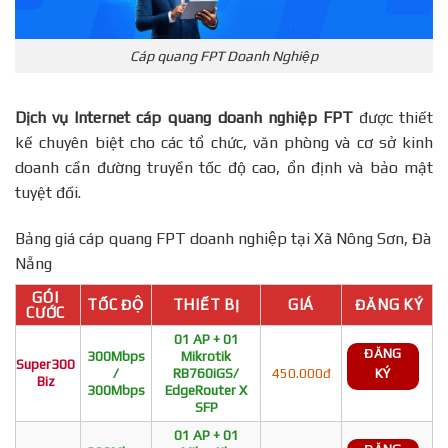
Cáp quang FPT Doanh Nghiệp
Dịch vụ Internet cáp quang doanh nghiệp FPT
được thiết
kế chuyên biệt cho các tổ chức, văn phòng và cơ sở kinh
doanh cần đường truyền tốc độ cao, ổn định và bảo mật
tuyệt đối.
Bảng giá cáp quang FPT doanh nghiệp tại Xã Nông Sơn, Đà
Nẵng
GÓI
TỐC ĐỘ
THIẾT BỊ
GIÁ
ĐĂNG KÝ
CƯỚC
01 AP + 01
ĐĂNG
300Mbps
Mikrotik
Super300
/
RB760iGS/
450.000đ
KÝ
Biz
300Mbps
EdgeRouter X
SFP
01 AP + 01