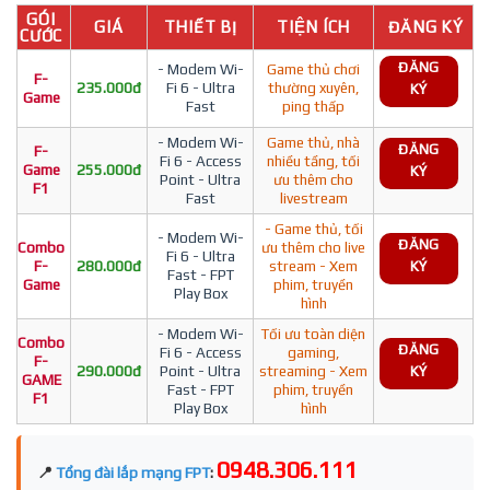
GÓI
GIÁ
THIẾT BỊ
TIỆN ÍCH
ĐĂNG KÝ
CƯỚC
ĐĂNG
- Modem Wi-
Game thủ chơi
F-
235.000đ
Fi 6 - Ultra
thường xuyên,
KÝ
Game
Fast
ping thấp
- Modem Wi-
Game thủ, nhà
ĐĂNG
F-
Fi 6 - Access
nhiều tầng, tối
Game
255.000đ
KÝ
Point - Ultra
ưu thêm cho
F1
Fast
livestream
- Game thủ, tối
- Modem Wi-
ĐĂNG
Combo
ưu thêm cho live
Fi 6 - Ultra
F-
280.000đ
stream - Xem
KÝ
Fast - FPT
Game
phim, truyền
Play Box
hình
- Modem Wi-
Tối ưu toàn diện
Combo
ĐĂNG
Fi 6 - Access
gaming,
F-
290.000đ
Point - Ultra
streaming - Xem
KÝ
GAME
Fast - FPT
phim, truyền
F1
Play Box
hình
0948.306.111
📍
Tổng đài lắp mạng FPT
: