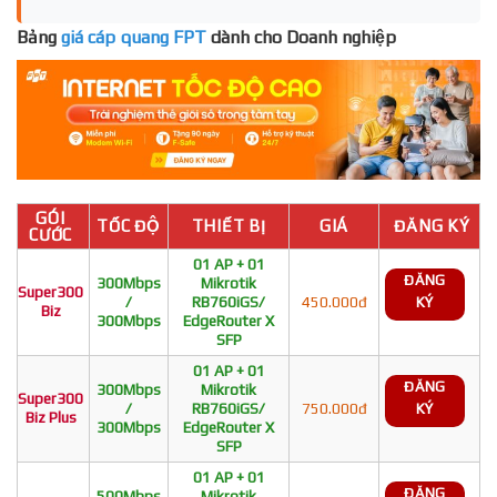
Bảng
giá cáp quang FPT
dành cho Doanh nghiệp
GÓI
TỐC ĐỘ
THIẾT BỊ
GIÁ
ĐĂNG KÝ
CƯỚC
01 AP + 01
ĐĂNG
300Mbps
Mikrotik
Super300
/
RB760iGS/
450.000đ
KÝ
Biz
300Mbps
EdgeRouter X
SFP
01 AP + 01
ĐĂNG
300Mbps
Mikrotik
Super300
/
RB760iGS/
750.000đ
KÝ
Biz Plus
300Mbps
EdgeRouter X
SFP
01 AP + 01
ĐĂNG
500Mbps
Mikrotik