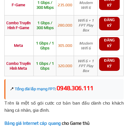
1 Gbps /
Modem
F-Game
235.000
KÝ
300 Mbps
Wifi 6
ĐĂNG
Wifi 6 + 1
Combo Truyền
1 Gbps /
280.000
FPT Play
KÝ
Hình F-Game
300 Mbps
Box
ĐĂNG
1 Gbps / 1
Modem
Meta
305.000
KÝ
Gbps
Wifi 6
ĐĂNG
Wifi 6 + 1
Combo Truyền
1 Gbps / 1
320.000
FPT Play
KÝ
Hình Meta
Gbps
Box
0948.306.111
📍
Tổng đài lắp mạng FPT
:
Trên là một số gói cước cơ bản ban đầu dành cho khách
hàng cá nhân, gia đình.
Bảng giá Internet cáp quang
cho Game thủ