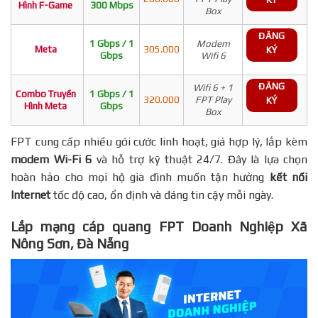
Hình F-Game
300 Mbps
Box
ĐĂNG
1 Gbps / 1
Modem
Meta
305.000
KÝ
Gbps
Wifi 6
ĐĂNG
Wifi 6 + 1
Combo Truyền
1 Gbps / 1
320.000
FPT Play
KÝ
Hình Meta
Gbps
Box
FPT cung cấp nhiều gói cước linh hoạt, giá hợp lý, lắp kèm
modem Wi-Fi 6
và hỗ trợ kỹ thuật 24/7. Đây là lựa chọn
hoàn hảo cho mọi hộ gia đình muốn tận hưởng
kết nối
Internet
tốc độ cao, ổn định và đáng tin cậy mỗi ngày.
Lắp mạng cáp quang FPT Doanh Nghiệp Xã
Nông Sơn, Đà Nẵng