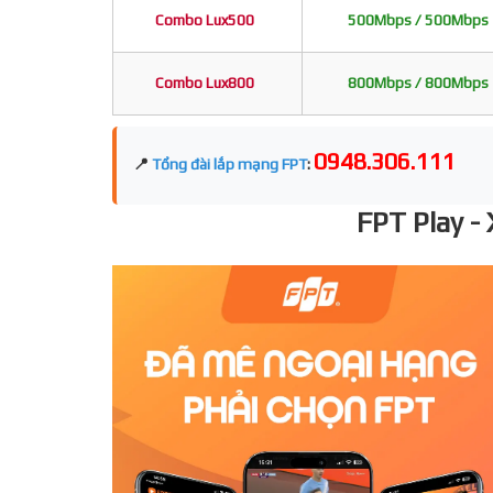
Combo Lux500
500Mbps / 500Mbps
Combo Lux800
800Mbps / 800Mbps
0948.306.111
📍
Tổng đài lắp mạng FPT
:
FPT Play -