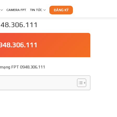
CAMERA FPT
TIN TỨC
ĐĂNG KÝ
0948.306.111
948.306.111
g ký mạng FPT 0948.306.111