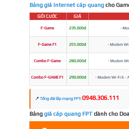
Bảng giá Internet cáp quang
cho Game
GÓI CƯỚC
GIÁ
F-Game
235.000đ
- Mod
F-Game F1
255.000đ
- Modem Wi-F
Combo F-Game
280.000đ
- Modem Wi-F
Combo F-GAME F1
290.000đ
- Modem Wi-Fi 6 - A
0948.306.111
📍
Tổng đài lắp mạng FPT
:
Bảng
giá cáp quang FPT
dành cho Doa