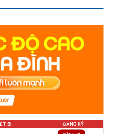
́T BỊ
ĐĂNG KÝ