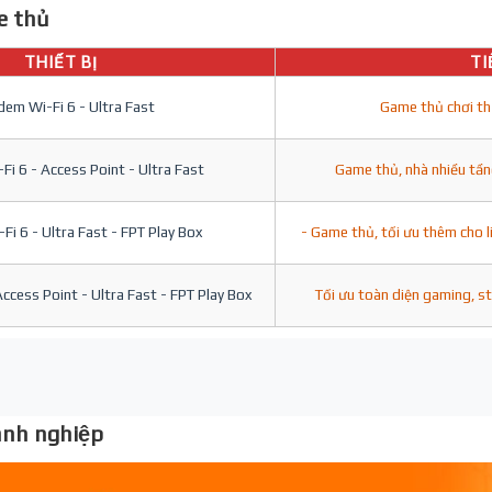
 thủ
THIẾT BỊ
TI
em Wi-Fi 6 - Ultra Fast
Game thủ chơi th
i 6 - Access Point - Ultra Fast
Game thủ, nhà nhiều tần
i 6 - Ultra Fast - FPT Play Box
- Game thủ, tối ưu thêm cho l
ccess Point - Ultra Fast - FPT Play Box
Tối ưu toàn diện gaming, s
nh nghiệp