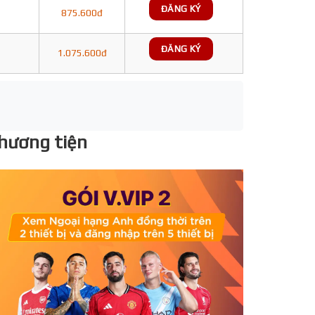
ĐĂNG KÝ
875.600đ
ĐĂNG KÝ
1.075.600đ
phương tiện