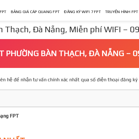
FPT
BẢNG GIÁ CÁP QUANG FPT
ĐĂNG KÝ WIFI 7 FPT
TRUYỀN HÌNH FPT
Thạch, Đà Nẵng, Miễn phí WIFI – 
FPT PHƯỜNG BÀN THẠCH, ĐÀ NẴNG – 0
o, Liên hệ để nhận tư vấn chính xác nhất qua số điện thoại đăn
mạng FPT