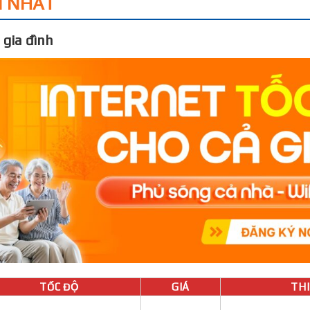
I NHẤT
 gia đình
TỐC ĐỘ
GIÁ
THIÊ