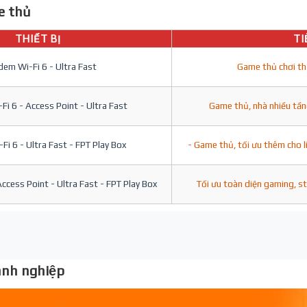
 thủ
THIẾT BỊ
TI
em Wi-Fi 6 - Ultra Fast
Game thủ chơi th
i 6 - Access Point - Ultra Fast
Game thủ, nhà nhiều tần
i 6 - Ultra Fast - FPT Play Box
- Game thủ, tối ưu thêm cho l
ccess Point - Ultra Fast - FPT Play Box
Tối ưu toàn diện gaming, s
nh nghiệp