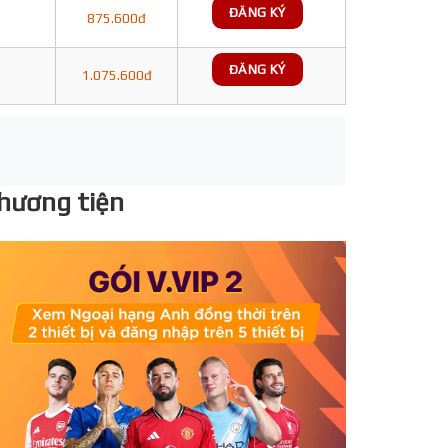
ĐĂNG KÝ
875.600đ
ĐĂNG KÝ
1.075.600đ
phương tiện