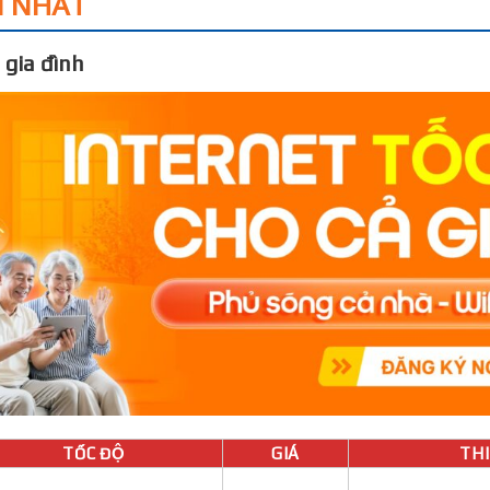
I NHẤT
 gia đình
TỐC ĐỘ
GIÁ
THIÊ