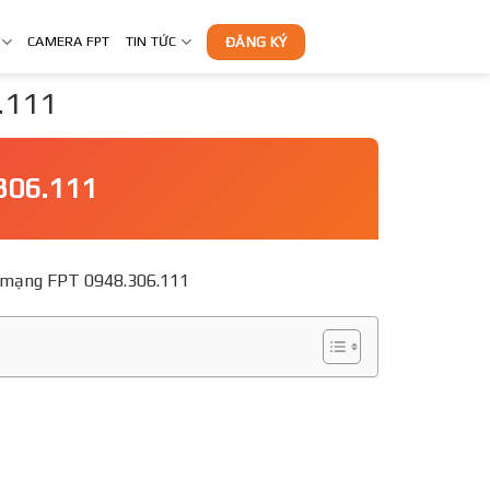
CAMERA FPT
TIN TỨC
ĐĂNG KÝ
6.111
.306.111
g ký mạng FPT 0948.306.111