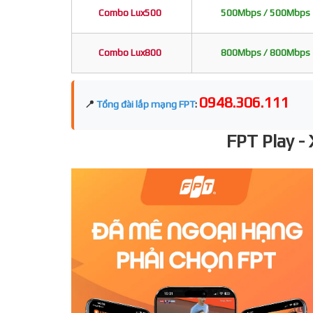
Combo Lux500
500Mbps / 500Mbps
Combo Lux800
800Mbps / 800Mbps
0948.306.111
📍
Tổng đài lắp mạng FPT
:
FPT Play -