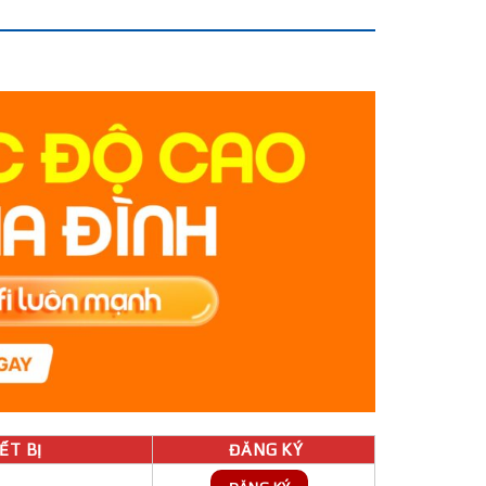
́T BỊ
ĐĂNG KÝ