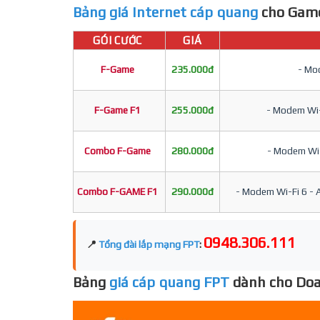
Bảng giá Internet cáp quang
cho Game
GÓI CƯỚC
GIÁ
F-Game
235.000đ
- Mod
F-Game F1
255.000đ
- Modem Wi-F
Combo F-Game
280.000đ
- Modem Wi-F
Combo F-GAME F1
290.000đ
- Modem Wi-Fi 6 - A
0948.306.111
📍
Tổng đài lắp mạng FPT
:
Bảng
giá cáp quang FPT
dành cho Doa