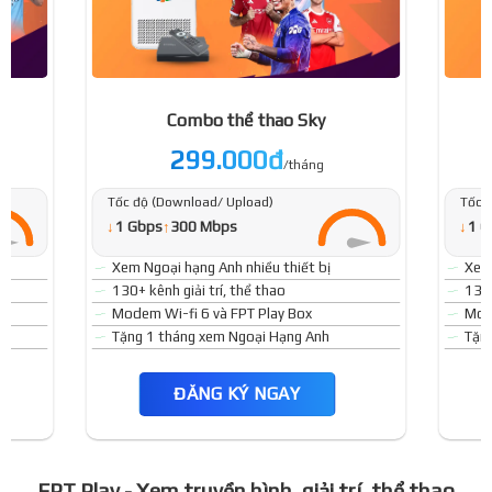
Combo thể thao Sky
299.000đ
/tháng
Tốc độ (Download/ Upload)
Tốc 
↓
↓
1 Gbps
↑
300 Mbps
1 G
Xem Ngoại hạng Anh nhiều thiết bị
Xem 
130+ kênh giải trí, thể thao
130+
Modem Wi-fi 6 và FPT Play Box
Mode
Tặng 1 tháng xem Ngoại Hạng Anh
Tặn
ĐĂNG KÝ NGAY
FPT Play - Xem truyền hình, giải trí, thể thao