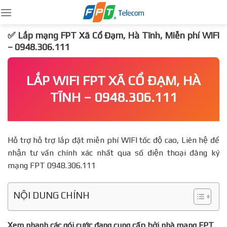
Skip
to
content
✅ Lắp mạng FPT Xã Cổ Đạm, Hà Tĩnh, Miễn phí WIFI
– 0948.306.111
LẮP WIFI FPT XÃ CỔ ĐẠM, HÀ
TĨNH – 0948.306.111
Hỗ trợ hỗ trợ lắp đặt miễn phí WIFI tốc độ cao, Liên hệ để
nhận tư vấn chính xác nhất qua số điện thoại đăng ký
mạng FPT 0948.306.111
NỘI DUNG CHÍNH
Xem nhanh các gói cước đang cung cấp bởi nhà mạng FPT