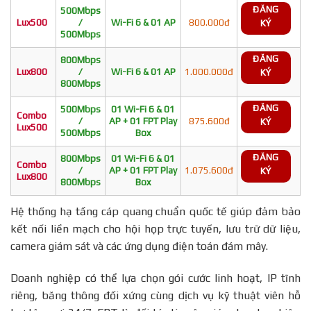
ĐĂNG
500Mbps
Lux500
/
Wi-Fi 6 & 01 AP
800.000đ
KÝ
500Mbps
ĐĂNG
800Mbps
Lux800
/
Wi-Fi 6 & 01 AP
1.000.000đ
KÝ
800Mbps
ĐĂNG
500Mbps
01 Wi-Fi 6 & 01
Combo
/
AP + 01 FPT Play
875.600đ
KÝ
Lux500
500Mbps
Box
ĐĂNG
800Mbps
01 Wi-Fi 6 & 01
Combo
/
AP + 01 FPT Play
1.075.600đ
KÝ
Lux800
800Mbps
Box
Hệ thống hạ tầng cáp quang chuẩn quốc tế giúp đảm bảo
kết nối liền mạch cho hội họp trực tuyến, lưu trữ dữ liệu,
camera giám sát và các ứng dụng điện toán đám mây.
Doanh nghiệp có thể lựa chọn gói cước linh hoạt, IP tĩnh
riêng, băng thông đối xứng cùng dịch vụ kỹ thuật viên hỗ