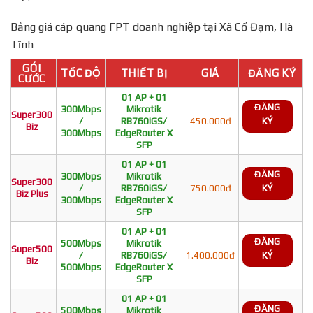
Bảng giá cáp quang FPT doanh nghiệp tại Xã Cổ Đạm, Hà
Tĩnh
GÓI
TỐC ĐỘ
THIẾT BỊ
GIÁ
ĐĂNG KÝ
CƯỚC
01 AP + 01
ĐĂNG
300Mbps
Mikrotik
Super300
/
RB760iGS/
450.000đ
KÝ
Biz
300Mbps
EdgeRouter X
SFP
01 AP + 01
ĐĂNG
300Mbps
Mikrotik
Super300
/
RB760iGS/
750.000đ
KÝ
Biz Plus
300Mbps
EdgeRouter X
SFP
01 AP + 01
ĐĂNG
500Mbps
Mikrotik
Super500
/
RB760iGS/
1.400.000đ
KÝ
Biz
500Mbps
EdgeRouter X
SFP
01 AP + 01
ĐĂNG
500Mbps
Mikrotik