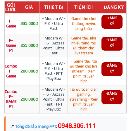
GÓI
GIÁ
THIẾT BỊ
TIỆN ÍCH
ĐĂNG KÝ
CƯỚC
ĐĂNG
- Modem Wi-
Game thủ chơi
F-
235.000đ
Fi 6 - Ultra
thường xuyên,
KÝ
Game
Fast
ping thấp
- Modem Wi-
Game thủ, nhà
ĐĂNG
F-
Fi 6 - Access
nhiều tầng, tối
Game
255.000đ
KÝ
Point - Ultra
ưu thêm cho
F1
Fast
livestream
- Game thủ, tối
- Modem Wi-
ĐĂNG
Combo
ưu thêm cho live
Fi 6 - Ultra
F-
280.000đ
stream - Xem
KÝ
Fast - FPT
Game
phim, truyền
Play Box
hình
- Modem Wi-
Tối ưu toàn diện
Combo
ĐĂNG
Fi 6 - Access
gaming,
F-
290.000đ
Point - Ultra
streaming - Xem
KÝ
GAME
Fast - FPT
phim, truyền
F1
Play Box
hình
0948.306.111
📍
Tổng đài lắp mạng FPT
: