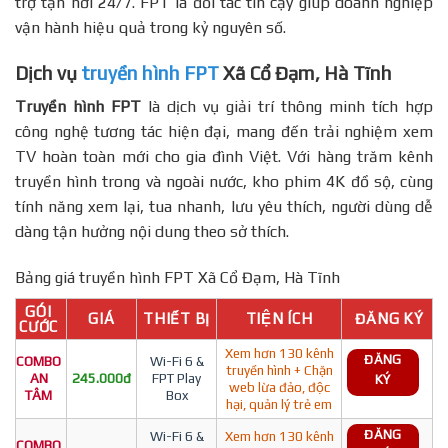
trợ tận nơi 24/7. FPT là đối tác tin cậy giúp doanh nghiệp
vận hành hiệu quả trong kỷ nguyên số.
Dịch vụ
truyền hình FPT
Xã Cổ Đạm, Hà Tĩnh
Truyền hình FPT
là dịch vụ giải trí thông minh tích hợp
công nghệ tương tác hiện đại, mang đến trải nghiệm xem
TV hoàn toàn mới cho gia đình Việt. Với hàng trăm kênh
truyền hình trong và ngoài nước, kho phim 4K đồ sộ, cùng
tính năng xem lại, tua nhanh, lưu yêu thích, người dùng dễ
dàng tận hưởng nội dung theo sở thích.
Bảng giá truyền hình FPT Xã Cổ Đạm, Hà Tĩnh
GÓI
GIÁ
THIẾT BỊ
TIỆN ÍCH
ĐĂNG KÝ
CƯỚC
Xem hơn 130 kênh
ĐĂNG
COMBO
Wi-Fi 6 &
truyền hình + Chặn
AN
245.000đ
FPT Play
KÝ
web lừa đảo, độc
TÂM
Box
hại, quản lý trẻ em
ĐĂNG
Wi-Fi 6 &
Xem hơn 130 kênh
COMBO