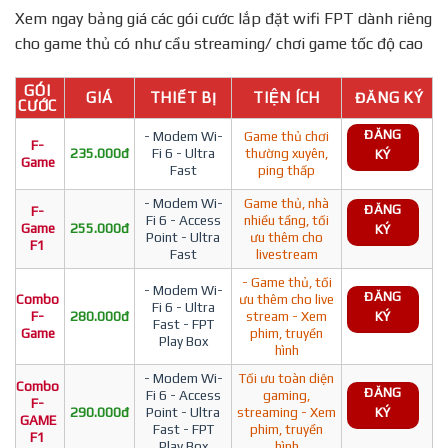
Xem ngay bảng giá các gói cước lắp đặt wifi FPT dành riêng
cho game thủ có như cầu streaming/ chơi game tốc độ cao
GÓI
GIÁ
THIẾT BỊ
TIỆN ÍCH
ĐĂNG KÝ
CƯỚC
ĐĂNG
- Modem Wi-
Game thủ chơi
F-
235.000đ
Fi 6 - Ultra
thường xuyên,
KÝ
Game
Fast
ping thấp
- Modem Wi-
Game thủ, nhà
ĐĂNG
F-
Fi 6 - Access
nhiều tầng, tối
Game
255.000đ
KÝ
Point - Ultra
ưu thêm cho
F1
Fast
livestream
- Game thủ, tối
- Modem Wi-
ĐĂNG
Combo
ưu thêm cho live
Fi 6 - Ultra
F-
280.000đ
stream - Xem
KÝ
Fast - FPT
Game
phim, truyền
Play Box
hình
- Modem Wi-
Tối ưu toàn diện
Combo
ĐĂNG
Fi 6 - Access
gaming,
F-
290.000đ
Point - Ultra
streaming - Xem
KÝ
GAME
Fast - FPT
phim, truyền
F1
Play Box
hình