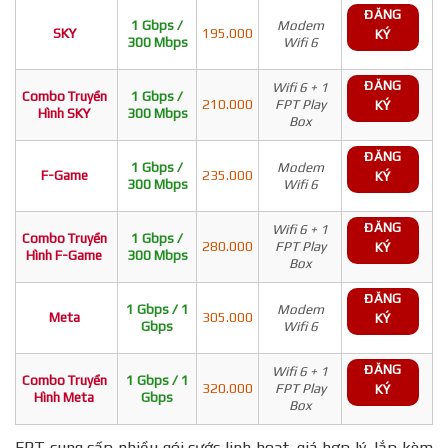
ĐĂNG
1 Gbps /
Modem
SKY
195.000
KÝ
300 Mbps
Wifi 6
ĐĂNG
Wifi 6 + 1
Combo Truyền
1 Gbps /
210.000
FPT Play
KÝ
Hình SKY
300 Mbps
Box
ĐĂNG
1 Gbps /
Modem
F-Game
235.000
KÝ
300 Mbps
Wifi 6
ĐĂNG
Wifi 6 + 1
Combo Truyền
1 Gbps /
280.000
FPT Play
KÝ
Hình F-Game
300 Mbps
Box
ĐĂNG
1 Gbps / 1
Modem
Meta
305.000
KÝ
Gbps
Wifi 6
ĐĂNG
Wifi 6 + 1
Combo Truyền
1 Gbps / 1
320.000
FPT Play
KÝ
Hình Meta
Gbps
Box
FPT cung cấp nhiều gói cước linh hoạt, giá hợp lý, lắp kèm