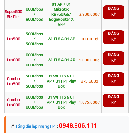
01 AP + 01
ĐĂNG
800Mbps
Mikrotik
Super800
/
RB760iGS/
3.800.000đ
KÝ
Biz Plus
800Mbps
EdgeRouter X
SFP
ĐĂNG
500Mbps
Lux500
/
Wi-Fi 6 & 01 AP
800.000đ
KÝ
500Mbps
ĐĂNG
800Mbps
Lux800
/
Wi-Fi 6 & 01 AP
1.000.000đ
KÝ
800Mbps
ĐĂNG
500Mbps
01 Wi-Fi 6 & 01
Combo
/
AP + 01 FPT Play
875.600đ
KÝ
Lux500
500Mbps
Box
ĐĂNG
800Mbps
01 Wi-Fi 6 & 01
Combo
/
AP + 01 FPT Play
1.075.600đ
KÝ
Lux800
800Mbps
Box
0948.306.111
📍
Tổng đài lắp mạng FPT
: