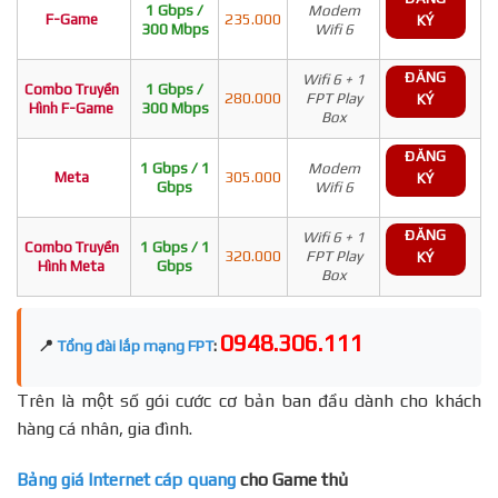
1 Gbps /
Modem
F-Game
235.000
KÝ
300 Mbps
Wifi 6
ĐĂNG
Wifi 6 + 1
Combo Truyền
1 Gbps /
280.000
FPT Play
KÝ
Hình F-Game
300 Mbps
Box
ĐĂNG
1 Gbps / 1
Modem
Meta
305.000
KÝ
Gbps
Wifi 6
ĐĂNG
Wifi 6 + 1
Combo Truyền
1 Gbps / 1
320.000
FPT Play
KÝ
Hình Meta
Gbps
Box
0948.306.111
📍
Tổng đài lắp mạng FPT
:
Trên là một số gói cước cơ bản ban đầu dành cho khách
hàng cá nhân, gia đình.
Bảng giá Internet cáp quang
cho Game thủ