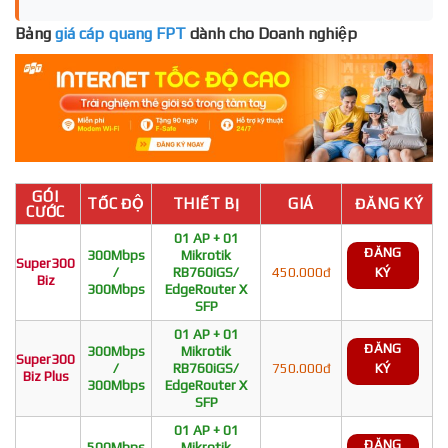
Bảng
giá cáp quang FPT
dành cho Doanh nghiệp
GÓI
TỐC ĐỘ
THIẾT BỊ
GIÁ
ĐĂNG KÝ
CƯỚC
01 AP + 01
ĐĂNG
300Mbps
Mikrotik
Super300
/
RB760iGS/
450.000đ
KÝ
Biz
300Mbps
EdgeRouter X
SFP
01 AP + 01
ĐĂNG
300Mbps
Mikrotik
Super300
/
RB760iGS/
750.000đ
KÝ
Biz Plus
300Mbps
EdgeRouter X
SFP
01 AP + 01
ĐĂNG
500Mbps
Mikrotik