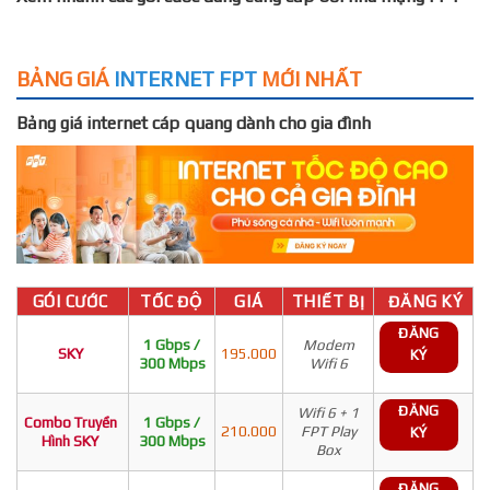
BẢNG GIÁ
INTERNET FPT
MỚI NHẤT
Bảng giá internet cáp quang dành cho gia đình
GÓI CƯỚC
TỐC ĐỘ
GIÁ
THIẾT BỊ
ĐĂNG KÝ
ĐĂNG
1 Gbps /
Modem
SKY
195.000
KÝ
300 Mbps
Wifi 6
ĐĂNG
Wifi 6 + 1
Combo Truyền
1 Gbps /
210.000
FPT Play
KÝ
Hình SKY
300 Mbps
Box
ĐĂNG