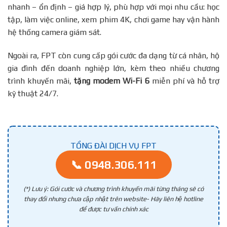
nhanh – ổn định – giá hợp lý, phù hợp với mọi nhu cầu: học
tập, làm việc online, xem phim 4K, chơi game hay vận hành
hệ thống camera giám sát.
Ngoài ra, FPT còn cung cấp gói cước đa dạng từ cá nhân, hộ
gia đình đến doanh nghiệp lớn, kèm theo nhiều chương
trình khuyến mãi,
tặng modem Wi-Fi 6
miễn phí và hỗ trợ
kỹ thuật 24/7.
TỔNG ĐÀI DỊCH VỤ FPT
📞 0948.306.111
(*) Lưu ý: Gói cước và chương trình khuyến mãi từng tháng sẽ có
thay đổi nhưng chưa cập nhật trên website- Hãy liên hệ hotline
để được tư vấn chính xác