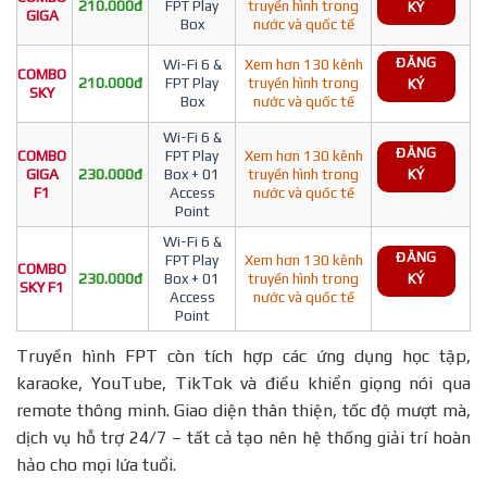
210.000đ
FPT Play
truyền hình trong
KÝ
GIGA
Box
nước và quốc tế
ĐĂNG
Wi-Fi 6 &
Xem hơn 130 kênh
COMBO
210.000đ
FPT Play
truyền hình trong
KÝ
SKY
Box
nước và quốc tế
Wi-Fi 6 &
ĐĂNG
COMBO
FPT Play
Xem hơn 130 kênh
GIGA
230.000đ
Box + 01
truyền hình trong
KÝ
F1
Access
nước và quốc tế
Point
Wi-Fi 6 &
ĐĂNG
FPT Play
Xem hơn 130 kênh
COMBO
230.000đ
Box + 01
truyền hình trong
KÝ
SKY F1
Access
nước và quốc tế
Point
Truyền hình FPT còn tích hợp các ứng dụng học tập,
karaoke, YouTube, TikTok và điều khiển giọng nói qua
remote thông minh. Giao diện thân thiện, tốc độ mượt mà,
dịch vụ hỗ trợ 24/7 – tất cả tạo nên hệ thống giải trí hoàn
hảo cho mọi lứa tuổi.