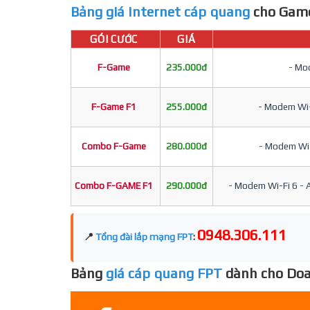
Bảng giá Internet cáp quang
cho Game
GÓI CƯỚC
GIÁ
F-Game
235.000đ
- Mod
F-Game F1
255.000đ
- Modem Wi-F
Combo F-Game
280.000đ
- Modem Wi-F
Combo F-GAME F1
290.000đ
- Modem Wi-Fi 6 - A
0948.306.111
📍
Tổng đài lắp mạng FPT
:
Bảng
giá cáp quang FPT
dành cho Doa