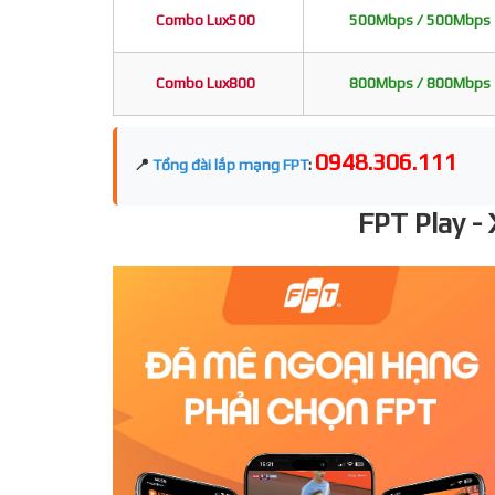
Combo Lux500
500Mbps / 500Mbps
Combo Lux800
800Mbps / 800Mbps
0948.306.111
📍
Tổng đài lắp mạng FPT
:
FPT Play -