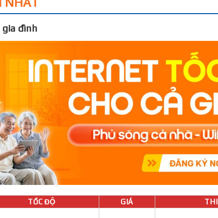
I NHẤT
 gia đình
TỐC ĐỘ
GIÁ
THIÊ