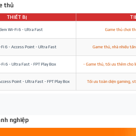
 thủ
THIẾT BỊ
TI
em Wi-Fi 6 - Ultra Fast
Game thủ chơi th
i 6 - Access Point - Ultra Fast
Game thủ, nhà nhiều tần
i 6 - Ultra Fast - FPT Play Box
- Game thủ, tối ưu thêm cho l
ccess Point - Ultra Fast - FPT Play Box
Tối ưu toàn diện gaming, s
nh nghiệp