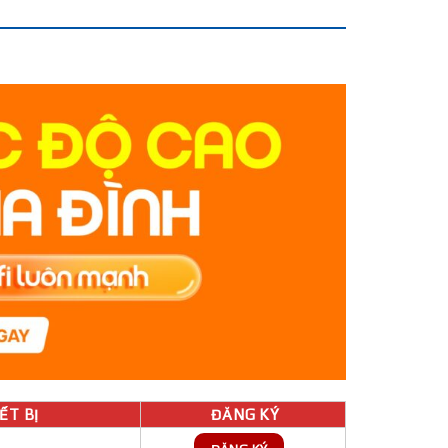
́T BỊ
ĐĂNG KÝ