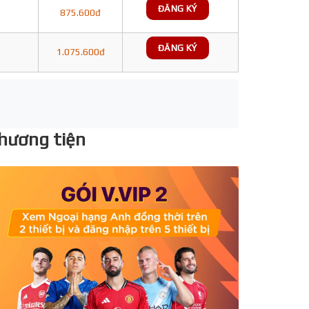
ĐĂNG KÝ
875.600đ
ĐĂNG KÝ
1.075.600đ
phương tiện