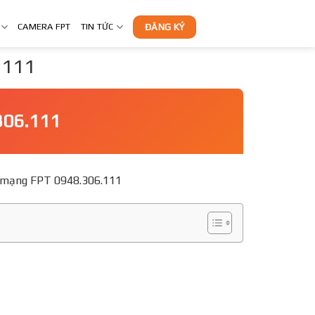
CAMERA FPT
TIN TỨC
ĐĂNG KÝ
6.111
.306.111
g ký mạng FPT 0948.306.111