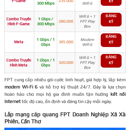
F-Game
235.000
KÝ
300 Mbps
Wifi 6
ĐĂNG
Wifi 6 + 1
Combo Truyền
1 Gbps /
280.000
FPT Play
KÝ
Hình F-Game
300 Mbps
Box
ĐĂNG
1 Gbps / 1
Modem
Meta
305.000
KÝ
Gbps
Wifi 6
ĐĂNG
Wifi 6 + 1
Combo Truyền
1 Gbps / 1
320.000
FPT Play
KÝ
Hình Meta
Gbps
Box
FPT cung cấp nhiều gói cước linh hoạt, giá hợp lý, lắp kèm
modem Wi-Fi 6
và hỗ trợ kỹ thuật 24/7. Đây là lựa chọn
hoàn hảo cho mọi hộ gia đình muốn tận hưởng
kết nối
Internet
tốc độ cao, ổn định và đáng tin cậy mỗi ngày.
Lắp mạng cáp quang FPT Doanh Nghiệp Xã Xà
Phiên, Cần Thơ