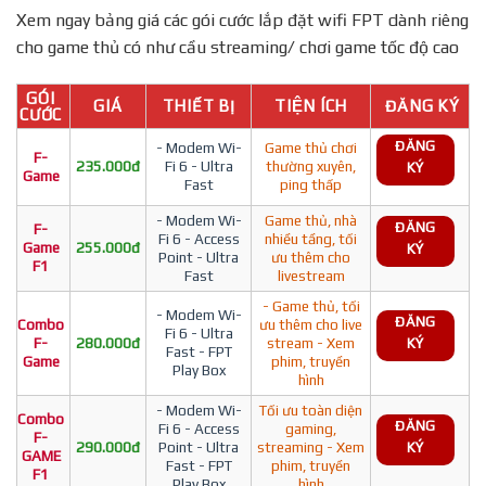
Xem ngay bảng giá các gói cước lắp đặt wifi FPT dành riêng
cho game thủ có như cầu streaming/ chơi game tốc độ cao
GÓI
GIÁ
THIẾT BỊ
TIỆN ÍCH
ĐĂNG KÝ
CƯỚC
ĐĂNG
- Modem Wi-
Game thủ chơi
F-
235.000đ
Fi 6 - Ultra
thường xuyên,
KÝ
Game
Fast
ping thấp
- Modem Wi-
Game thủ, nhà
ĐĂNG
F-
Fi 6 - Access
nhiều tầng, tối
Game
255.000đ
KÝ
Point - Ultra
ưu thêm cho
F1
Fast
livestream
- Game thủ, tối
- Modem Wi-
ĐĂNG
Combo
ưu thêm cho live
Fi 6 - Ultra
F-
280.000đ
stream - Xem
KÝ
Fast - FPT
Game
phim, truyền
Play Box
hình
- Modem Wi-
Tối ưu toàn diện
Combo
ĐĂNG
Fi 6 - Access
gaming,
F-
290.000đ
Point - Ultra
streaming - Xem
KÝ
GAME
Fast - FPT
phim, truyền
F1
Play Box
hình