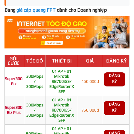
Bảng
giá cáp quang FPT
dành cho Doanh nghiệp
GÓI
TỐC ĐỘ
THIẾT BỊ
GIÁ
ĐĂNG KÝ
CƯỚC
01 AP + 01
ĐĂNG
300Mbps
Mikrotik
Super300
/
RB760iGS/
450.000đ
KÝ
Biz
300Mbps
EdgeRouter X
SFP
01 AP + 01
ĐĂNG
300Mbps
Mikrotik
Super300
/
RB760iGS/
750.000đ
KÝ
Biz Plus
300Mbps
EdgeRouter X
SFP
01 AP + 01
ĐĂNG
500Mbps
Mikrotik