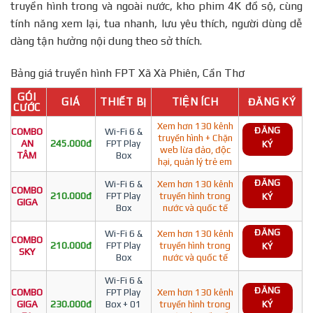
truyền hình trong và ngoài nước, kho phim 4K đồ sộ, cùng
tính năng xem lại, tua nhanh, lưu yêu thích, người dùng dễ
dàng tận hưởng nội dung theo sở thích.
Bảng giá truyền hình FPT Xã Xà Phiên, Cần Thơ
GÓI
GIÁ
THIẾT BỊ
TIỆN ÍCH
ĐĂNG KÝ
CƯỚC
Xem hơn 130 kênh
ĐĂNG
COMBO
Wi-Fi 6 &
truyền hình + Chặn
AN
245.000đ
FPT Play
KÝ
web lừa đảo, độc
TÂM
Box
hại, quản lý trẻ em
ĐĂNG
Wi-Fi 6 &
Xem hơn 130 kênh
COMBO
210.000đ
FPT Play
truyền hình trong
KÝ
GIGA
Box
nước và quốc tế
ĐĂNG
Wi-Fi 6 &
Xem hơn 130 kênh
COMBO
210.000đ
FPT Play
truyền hình trong
KÝ
SKY
Box
nước và quốc tế
Wi-Fi 6 &
ĐĂNG
COMBO
FPT Play
Xem hơn 130 kênh
GIGA
230.000đ
Box + 01
truyền hình trong
KÝ