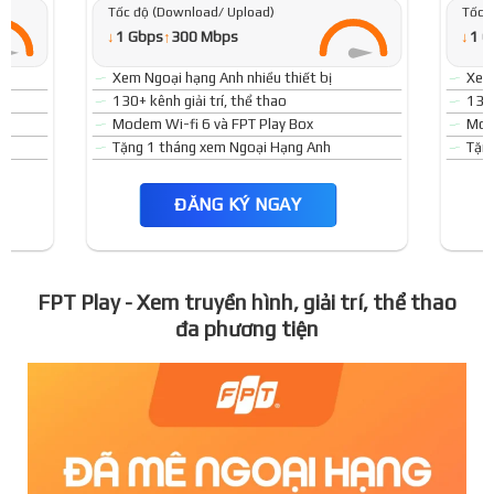
Tốc độ (Download/ Upload)
Tốc 
↓
↓
1 Gbps
↑
300 Mbps
1 G
Xem Ngoại hạng Anh nhiều thiết bị
Xem 
130+ kênh giải trí, thể thao
130+
Modem Wi-fi 6 và FPT Play Box
Mode
Tặng 1 tháng xem Ngoại Hạng Anh
Tặn
ĐĂNG KÝ NGAY
FPT Play - Xem truyền hình, giải trí, thể thao
đa phương tiện