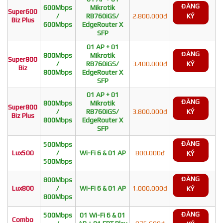
ĐĂNG
600Mbps
Mikrotik
Super600
/
RB760iGS/
2.800.000đ
KÝ
Biz Plus
600Mbps
EdgeRouter X
SFP
01 AP + 01
ĐĂNG
800Mbps
Mikrotik
Super800
/
RB760iGS/
3.400.000đ
KÝ
Biz
800Mbps
EdgeRouter X
SFP
01 AP + 01
ĐĂNG
800Mbps
Mikrotik
Super800
/
RB760iGS/
3.800.000đ
KÝ
Biz Plus
800Mbps
EdgeRouter X
SFP
ĐĂNG
500Mbps
Lux500
/
Wi-Fi 6 & 01 AP
800.000đ
KÝ
500Mbps
ĐĂNG
800Mbps
Lux800
/
Wi-Fi 6 & 01 AP
1.000.000đ
KÝ
800Mbps
ĐĂNG
500Mbps
01 Wi-Fi 6 & 01
Combo