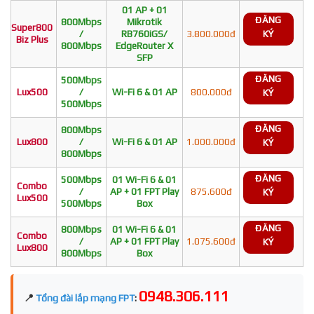
01 AP + 01
ĐĂNG
800Mbps
Mikrotik
Super800
/
RB760iGS/
3.800.000đ
KÝ
Biz Plus
800Mbps
EdgeRouter X
SFP
ĐĂNG
500Mbps
Lux500
/
Wi-Fi 6 & 01 AP
800.000đ
KÝ
500Mbps
ĐĂNG
800Mbps
Lux800
/
Wi-Fi 6 & 01 AP
1.000.000đ
KÝ
800Mbps
ĐĂNG
500Mbps
01 Wi-Fi 6 & 01
Combo
/
AP + 01 FPT Play
875.600đ
KÝ
Lux500
500Mbps
Box
ĐĂNG
800Mbps
01 Wi-Fi 6 & 01
Combo
/
AP + 01 FPT Play
1.075.600đ
KÝ
Lux800
800Mbps
Box
0948.306.111
📍
Tổng đài lắp mạng FPT
: