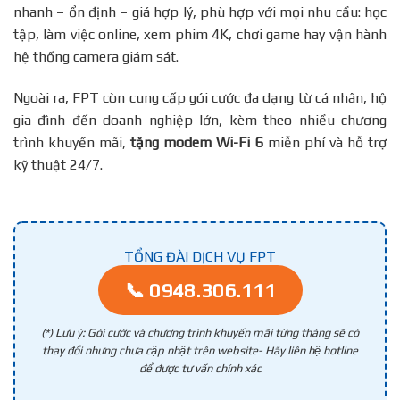
nhanh – ổn định – giá hợp lý, phù hợp với mọi nhu cầu: học
tập, làm việc online, xem phim 4K, chơi game hay vận hành
hệ thống camera giám sát.
Ngoài ra, FPT còn cung cấp gói cước đa dạng từ cá nhân, hộ
gia đình đến doanh nghiệp lớn, kèm theo nhiều chương
trình khuyến mãi,
tặng modem Wi-Fi 6
miễn phí và hỗ trợ
kỹ thuật 24/7.
TỔNG ĐÀI DỊCH VỤ FPT
📞 0948.306.111
(*) Lưu ý: Gói cước và chương trình khuyến mãi từng tháng sẽ có
thay đổi nhưng chưa cập nhật trên website- Hãy liên hệ hotline
để được tư vấn chính xác