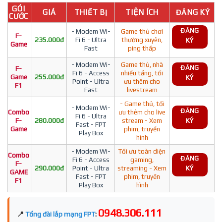
GÓI
GIÁ
THIẾT BỊ
TIỆN ÍCH
ĐĂNG KÝ
CƯỚC
ĐĂNG
- Modem Wi-
Game thủ chơi
F-
235.000đ
Fi 6 - Ultra
thường xuyên,
KÝ
Game
Fast
ping thấp
- Modem Wi-
Game thủ, nhà
ĐĂNG
F-
Fi 6 - Access
nhiều tầng, tối
Game
255.000đ
KÝ
Point - Ultra
ưu thêm cho
F1
Fast
livestream
- Game thủ, tối
- Modem Wi-
ĐĂNG
Combo
ưu thêm cho live
Fi 6 - Ultra
F-
280.000đ
stream - Xem
KÝ
Fast - FPT
Game
phim, truyền
Play Box
hình
- Modem Wi-
Tối ưu toàn diện
Combo
ĐĂNG
Fi 6 - Access
gaming,
F-
290.000đ
Point - Ultra
streaming - Xem
KÝ
GAME
Fast - FPT
phim, truyền
F1
Play Box
hình
0948.306.111
📍
Tổng đài lắp mạng FPT
: