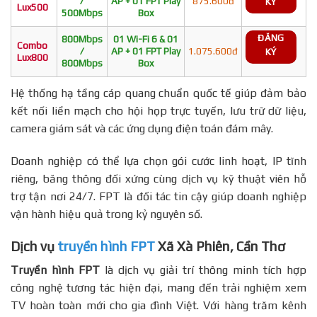
/
AP + 01 FPT Play
875.600đ
KÝ
Lux500
500Mbps
Box
ĐĂNG
800Mbps
01 Wi-Fi 6 & 01
Combo
/
AP + 01 FPT Play
1.075.600đ
KÝ
Lux800
800Mbps
Box
Hệ thống hạ tầng cáp quang chuẩn quốc tế giúp đảm bảo
kết nối liền mạch cho hội họp trực tuyến, lưu trữ dữ liệu,
camera giám sát và các ứng dụng điện toán đám mây.
Doanh nghiệp có thể lựa chọn gói cước linh hoạt, IP tĩnh
riêng, băng thông đối xứng cùng dịch vụ kỹ thuật viên hỗ
trợ tận nơi 24/7. FPT là đối tác tin cậy giúp doanh nghiệp
vận hành hiệu quả trong kỷ nguyên số.
Dịch vụ
truyền hình FPT
Xã Xà Phiên, Cần Thơ
Truyền hình FPT
là dịch vụ giải trí thông minh tích hợp
công nghệ tương tác hiện đại, mang đến trải nghiệm xem
TV hoàn toàn mới cho gia đình Việt. Với hàng trăm kênh