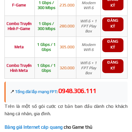
1 Gbps /
Modem
F-Game
235.000
KÝ
300 Mbps
Wifi 6
ĐĂNG
Wifi 6 + 1
Combo Truyền
1 Gbps /
280.000
FPT Play
KÝ
Hình F-Game
300 Mbps
Box
ĐĂNG
1 Gbps / 1
Modem
Meta
305.000
KÝ
Gbps
Wifi 6
ĐĂNG
Wifi 6 + 1
Combo Truyền
1 Gbps / 1
320.000
FPT Play
KÝ
Hình Meta
Gbps
Box
0948.306.111
📍
Tổng đài lắp mạng FPT
:
Trên là một số gói cước cơ bản ban đầu dành cho khách
hàng cá nhân, gia đình.
Bảng giá Internet cáp quang
cho Game thủ