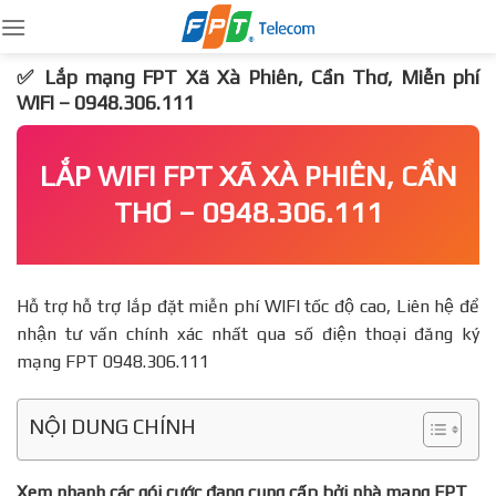
Skip
to
content
✅ Lắp mạng FPT Xã Xà Phiên, Cần Thơ, Miễn phí
WIFI – 0948.306.111
LẮP WIFI FPT XÃ XÀ PHIÊN, CẦN
THƠ – 0948.306.111
Hỗ trợ hỗ trợ lắp đặt miễn phí WIFI tốc độ cao, Liên hệ để
nhận tư vấn chính xác nhất qua số điện thoại đăng ký
mạng FPT 0948.306.111
NỘI DUNG CHÍNH
Xem nhanh các gói cước đang cung cấp bởi nhà mạng FPT