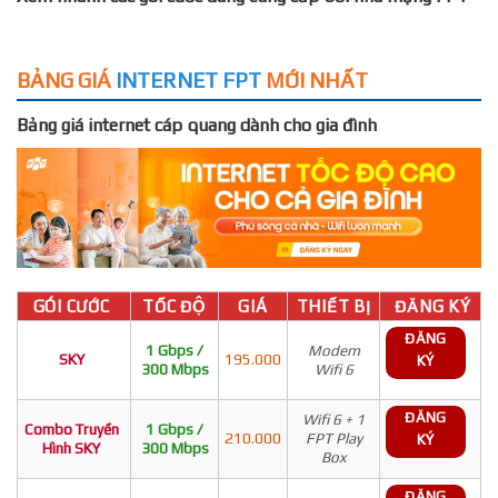
BẢNG GIÁ
INTERNET FPT
MỚI NHẤT
Bảng giá internet cáp quang dành cho gia đình
GÓI CƯỚC
TỐC ĐỘ
GIÁ
THIẾT BỊ
ĐĂNG KÝ
ĐĂNG
1 Gbps /
Modem
SKY
195.000
KÝ
300 Mbps
Wifi 6
ĐĂNG
Wifi 6 + 1
Combo Truyền
1 Gbps /
210.000
FPT Play
KÝ
Hình SKY
300 Mbps
Box
ĐĂNG