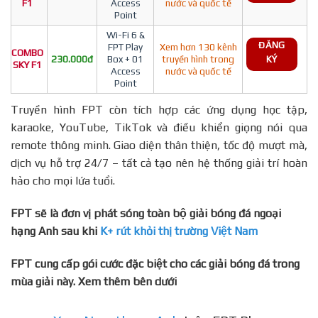
F1
Access
nước và quốc tế
Point
Wi-Fi 6 &
ĐĂNG
FPT Play
Xem hơn 130 kênh
COMBO
230.000đ
Box + 01
truyền hình trong
KÝ
SKY F1
Access
nước và quốc tế
Point
Truyền hình FPT còn tích hợp các ứng dụng học tập,
karaoke, YouTube, TikTok và điều khiển giọng nói qua
remote thông minh. Giao diện thân thiện, tốc độ mượt mà,
dịch vụ hỗ trợ 24/7 – tất cả tạo nên hệ thống giải trí hoàn
hảo cho mọi lứa tuổi.
FPT sẽ là đơn vị phát sóng toàn bộ giải bóng đá ngoại
hạng Anh sau khi
K+ rút khỏi thị trường Việt Nam
FPT cung cấp gói cước đặc biệt cho các giải bóng đá trong
mùa giải này. Xem thêm bên dưới