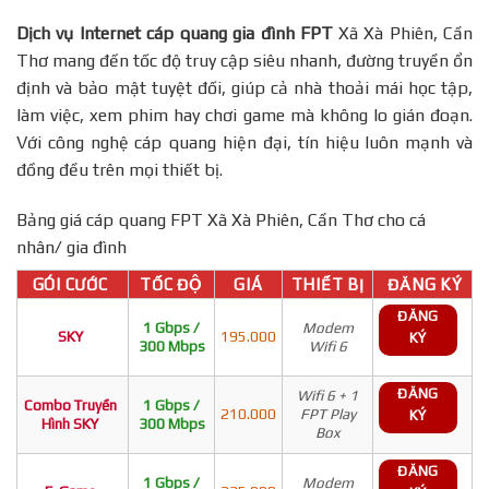
Dịch vụ Internet cáp quang gia đình FPT
Xã Xà Phiên, Cần
Thơ mang đến tốc độ truy cập siêu nhanh, đường truyền ổn
định và bảo mật tuyệt đối, giúp cả nhà thoải mái học tập,
làm việc, xem phim hay chơi game mà không lo gián đoạn.
Với công nghệ cáp quang hiện đại, tín hiệu luôn mạnh và
đồng đều trên mọi thiết bị.
Bảng giá cáp quang FPT Xã Xà Phiên, Cần Thơ cho cá
nhân/ gia đình
GÓI CƯỚC
TỐC ĐỘ
GIÁ
THIẾT BỊ
ĐĂNG KÝ
ĐĂNG
1 Gbps /
Modem
SKY
195.000
KÝ
300 Mbps
Wifi 6
ĐĂNG
Wifi 6 + 1
Combo Truyền
1 Gbps /
210.000
FPT Play
KÝ
Hình SKY
300 Mbps
Box
ĐĂNG
1 Gbps /
Modem