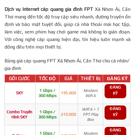
Dịch vụ Internet cáp quang gia đình FPT
Xã Nhơn Ái, Cần
Thơ mang đến tốc độ truy cập siêu nhanh, đường truyền ổn
định và bảo mật tuyệt đối, giúp cả nhà thoải mái học tập,
làm việc, xem phim hay chơi game mà không lo gián đoạn.
Với công nghệ cáp quang hiện đại, tín hiệu luôn mạnh và
đồng đều trên mọi thiết bị.
Bảng giá cáp quang FPT Xã Nhơn Ái, Cần Thơ cho cá nhân/
gia đình
GÓI CƯỚC
TỐC ĐỘ
GIÁ
THIẾT BỊ
ĐĂNG KÝ
ĐĂNG
1 Gbps /
Modem
SKY
195.000
KÝ
300 Mbps
Wifi 6
ĐĂNG
Wifi 6 + 1
Combo Truyền
1 Gbps /
210.000
FPT Play
KÝ
Hình SKY
300 Mbps
Box
ĐĂNG
1 Gbps /
Modem