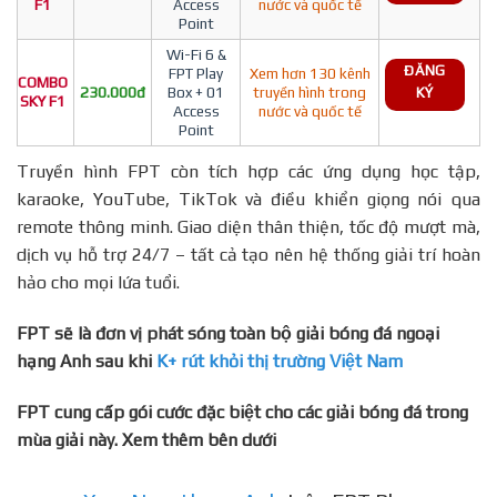
F1
Access
nước và quốc tế
Point
Wi-Fi 6 &
ĐĂNG
FPT Play
Xem hơn 130 kênh
COMBO
230.000đ
Box + 01
truyền hình trong
KÝ
SKY F1
Access
nước và quốc tế
Point
Truyền hình FPT còn tích hợp các ứng dụng học tập,
karaoke, YouTube, TikTok và điều khiển giọng nói qua
remote thông minh. Giao diện thân thiện, tốc độ mượt mà,
dịch vụ hỗ trợ 24/7 – tất cả tạo nên hệ thống giải trí hoàn
hảo cho mọi lứa tuổi.
FPT sẽ là đơn vị phát sóng toàn bộ giải bóng đá ngoại
hạng Anh sau khi
K+ rút khỏi thị trường Việt Nam
FPT cung cấp gói cước đặc biệt cho các giải bóng đá trong
mùa giải này. Xem thêm bên dưới