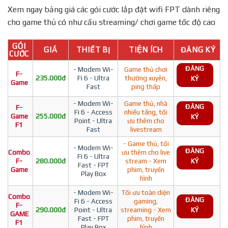
Xem ngay bảng giá các gói cước lắp đặt wifi FPT dành riêng
cho game thủ có như cầu streaming/ chơi game tốc độ cao
GÓI
GIÁ
THIẾT BỊ
TIỆN ÍCH
ĐĂNG KÝ
CƯỚC
ĐĂNG
- Modem Wi-
Game thủ chơi
F-
235.000đ
Fi 6 - Ultra
thường xuyên,
KÝ
Game
Fast
ping thấp
- Modem Wi-
Game thủ, nhà
ĐĂNG
F-
Fi 6 - Access
nhiều tầng, tối
Game
255.000đ
KÝ
Point - Ultra
ưu thêm cho
F1
Fast
livestream
- Game thủ, tối
- Modem Wi-
ĐĂNG
Combo
ưu thêm cho live
Fi 6 - Ultra
F-
280.000đ
stream - Xem
KÝ
Fast - FPT
Game
phim, truyền
Play Box
hình
- Modem Wi-
Tối ưu toàn diện
Combo
ĐĂNG
Fi 6 - Access
gaming,
F-
290.000đ
Point - Ultra
streaming - Xem
KÝ
GAME
Fast - FPT
phim, truyền
F1
Play Box
hình