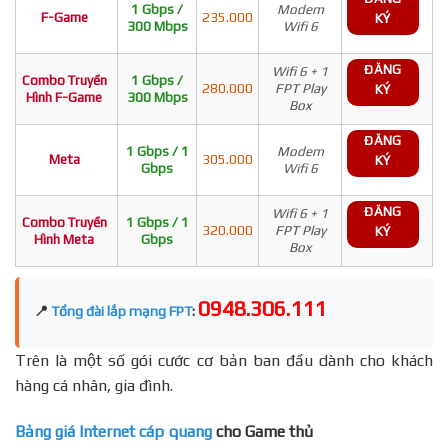
1 Gbps /
Modem
F-Game
235.000
KÝ
300 Mbps
Wifi 6
ĐĂNG
Wifi 6 + 1
Combo Truyền
1 Gbps /
280.000
FPT Play
KÝ
Hình F-Game
300 Mbps
Box
ĐĂNG
1 Gbps / 1
Modem
Meta
305.000
KÝ
Gbps
Wifi 6
ĐĂNG
Wifi 6 + 1
Combo Truyền
1 Gbps / 1
320.000
FPT Play
KÝ
Hình Meta
Gbps
Box
0948.306.111
📍
Tổng đài lắp mạng FPT
:
Trên là một số gói cước cơ bản ban đầu dành cho khách
hàng cá nhân, gia đình.
Bảng giá Internet cáp quang
cho Game thủ