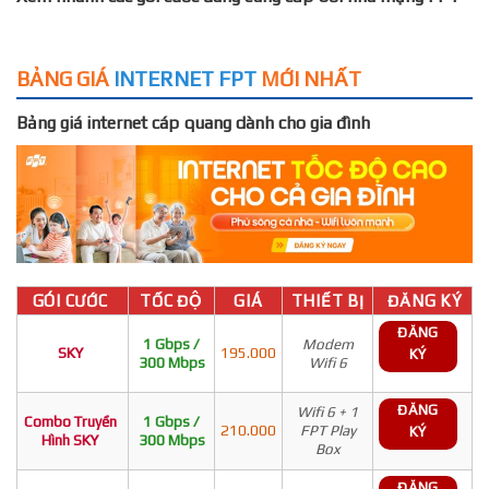
BẢNG GIÁ
INTERNET FPT
MỚI NHẤT
Bảng giá internet cáp quang dành cho gia đình
GÓI CƯỚC
TỐC ĐỘ
GIÁ
THIẾT BỊ
ĐĂNG KÝ
ĐĂNG
1 Gbps /
Modem
SKY
195.000
KÝ
300 Mbps
Wifi 6
ĐĂNG
Wifi 6 + 1
Combo Truyền
1 Gbps /
210.000
FPT Play
KÝ
Hình SKY
300 Mbps
Box
ĐĂNG