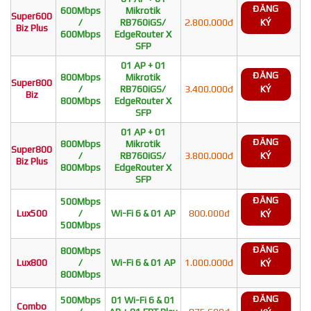
ĐĂNG
600Mbps
Mikrotik
Super600
/
RB760iGS/
2.800.000đ
KÝ
Biz Plus
600Mbps
EdgeRouter X
SFP
01 AP + 01
ĐĂNG
800Mbps
Mikrotik
Super800
/
RB760iGS/
3.400.000đ
KÝ
Biz
800Mbps
EdgeRouter X
SFP
01 AP + 01
ĐĂNG
800Mbps
Mikrotik
Super800
/
RB760iGS/
3.800.000đ
KÝ
Biz Plus
800Mbps
EdgeRouter X
SFP
ĐĂNG
500Mbps
Lux500
/
Wi-Fi 6 & 01 AP
800.000đ
KÝ
500Mbps
ĐĂNG
800Mbps
Lux800
/
Wi-Fi 6 & 01 AP
1.000.000đ
KÝ
800Mbps
ĐĂNG
500Mbps
01 Wi-Fi 6 & 01
Combo