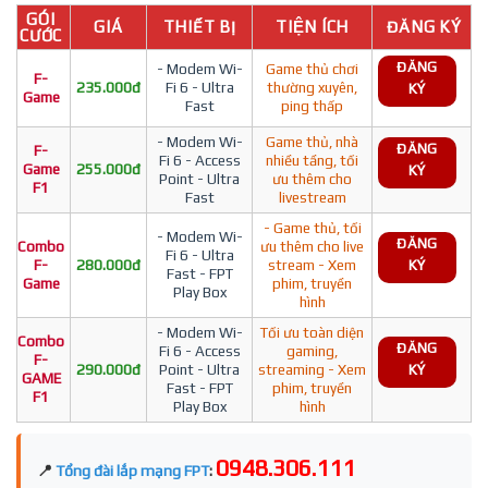
GÓI
GIÁ
THIẾT BỊ
TIỆN ÍCH
ĐĂNG KÝ
CƯỚC
ĐĂNG
- Modem Wi-
Game thủ chơi
F-
235.000đ
Fi 6 - Ultra
thường xuyên,
KÝ
Game
Fast
ping thấp
- Modem Wi-
Game thủ, nhà
ĐĂNG
F-
Fi 6 - Access
nhiều tầng, tối
Game
255.000đ
KÝ
Point - Ultra
ưu thêm cho
F1
Fast
livestream
- Game thủ, tối
- Modem Wi-
ĐĂNG
Combo
ưu thêm cho live
Fi 6 - Ultra
F-
280.000đ
stream - Xem
KÝ
Fast - FPT
Game
phim, truyền
Play Box
hình
- Modem Wi-
Tối ưu toàn diện
Combo
ĐĂNG
Fi 6 - Access
gaming,
F-
290.000đ
Point - Ultra
streaming - Xem
KÝ
GAME
Fast - FPT
phim, truyền
F1
Play Box
hình
0948.306.111
📍
Tổng đài lắp mạng FPT
: