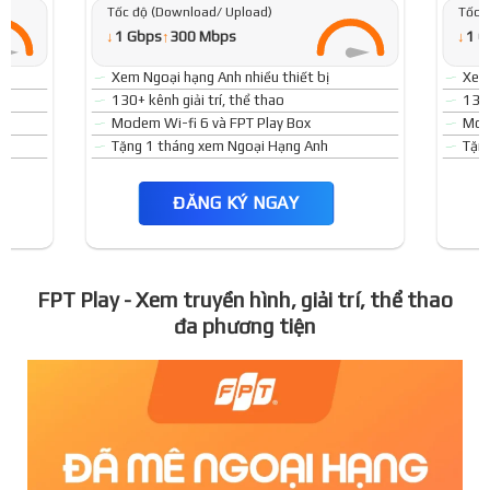
Tốc độ (Download/ Upload)
Tốc 
↓
↓
1 Gbps
↑
300 Mbps
1 G
Xem Ngoại hạng Anh nhiều thiết bị
Xem 
130+ kênh giải trí, thể thao
130+
Modem Wi-fi 6 và FPT Play Box
Mode
Tặng 1 tháng xem Ngoại Hạng Anh
Tặn
ĐĂNG KÝ NGAY
FPT Play - Xem truyền hình, giải trí, thể thao
đa phương tiện