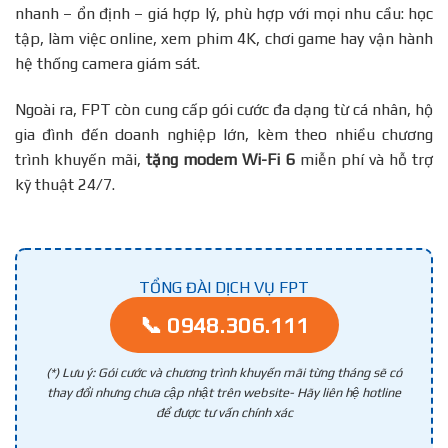
nhanh – ổn định – giá hợp lý, phù hợp với mọi nhu cầu: học
tập, làm việc online, xem phim 4K, chơi game hay vận hành
hệ thống camera giám sát.
Ngoài ra, FPT còn cung cấp gói cước đa dạng từ cá nhân, hộ
gia đình đến doanh nghiệp lớn, kèm theo nhiều chương
trình khuyến mãi,
tặng modem Wi-Fi 6
miễn phí và hỗ trợ
kỹ thuật 24/7.
TỔNG ĐÀI DỊCH VỤ FPT
📞 0948.306.111
(*) Lưu ý: Gói cước và chương trình khuyến mãi từng tháng sẽ có
thay đổi nhưng chưa cập nhật trên website- Hãy liên hệ hotline
để được tư vấn chính xác