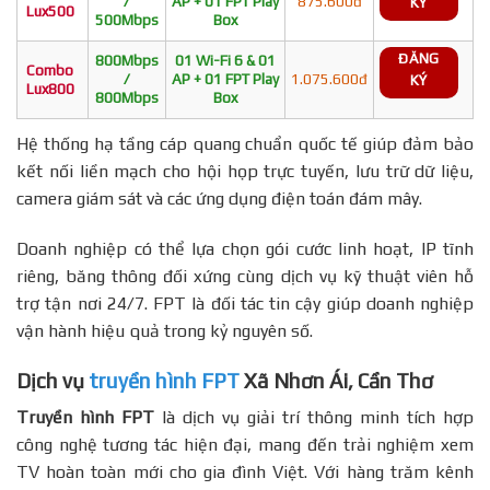
/
AP + 01 FPT Play
875.600đ
KÝ
Lux500
500Mbps
Box
ĐĂNG
800Mbps
01 Wi-Fi 6 & 01
Combo
/
AP + 01 FPT Play
1.075.600đ
KÝ
Lux800
800Mbps
Box
Hệ thống hạ tầng cáp quang chuẩn quốc tế giúp đảm bảo
kết nối liền mạch cho hội họp trực tuyến, lưu trữ dữ liệu,
camera giám sát và các ứng dụng điện toán đám mây.
Doanh nghiệp có thể lựa chọn gói cước linh hoạt, IP tĩnh
riêng, băng thông đối xứng cùng dịch vụ kỹ thuật viên hỗ
trợ tận nơi 24/7. FPT là đối tác tin cậy giúp doanh nghiệp
vận hành hiệu quả trong kỷ nguyên số.
Dịch vụ
truyền hình FPT
Xã Nhơn Ái, Cần Thơ
Truyền hình FPT
là dịch vụ giải trí thông minh tích hợp
công nghệ tương tác hiện đại, mang đến trải nghiệm xem
TV hoàn toàn mới cho gia đình Việt. Với hàng trăm kênh