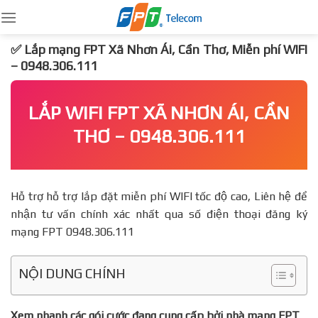
Skip
to
content
✅ Lắp mạng FPT Xã Nhơn Ái, Cần Thơ, Miễn phí WIFI
– 0948.306.111
LẮP WIFI FPT XÃ NHƠN ÁI, CẦN
THƠ – 0948.306.111
Hỗ trợ hỗ trợ lắp đặt miễn phí WIFI tốc độ cao, Liên hệ để
nhận tư vấn chính xác nhất qua số điện thoại đăng ký
mạng FPT 0948.306.111
NỘI DUNG CHÍNH
Xem nhanh các gói cước đang cung cấp bởi nhà mạng FPT