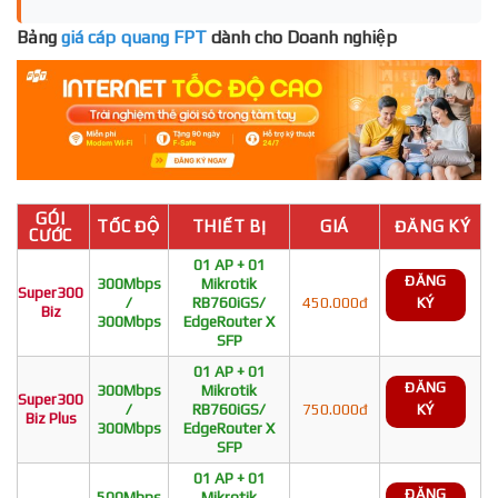
Bảng
giá cáp quang FPT
dành cho Doanh nghiệp
GÓI
TỐC ĐỘ
THIẾT BỊ
GIÁ
ĐĂNG KÝ
CƯỚC
01 AP + 01
ĐĂNG
300Mbps
Mikrotik
Super300
/
RB760iGS/
450.000đ
KÝ
Biz
300Mbps
EdgeRouter X
SFP
01 AP + 01
ĐĂNG
300Mbps
Mikrotik
Super300
/
RB760iGS/
750.000đ
KÝ
Biz Plus
300Mbps
EdgeRouter X
SFP
01 AP + 01
ĐĂNG
500Mbps
Mikrotik