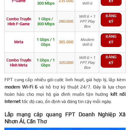
F-Game
235.000
KÝ
300 Mbps
Wifi 6
ĐĂNG
Wifi 6 + 1
Combo Truyền
1 Gbps /
280.000
FPT Play
KÝ
Hình F-Game
300 Mbps
Box
ĐĂNG
1 Gbps / 1
Modem
Meta
305.000
KÝ
Gbps
Wifi 6
ĐĂNG
Wifi 6 + 1
Combo Truyền
1 Gbps / 1
320.000
FPT Play
KÝ
Hình Meta
Gbps
Box
FPT cung cấp nhiều gói cước linh hoạt, giá hợp lý, lắp kèm
modem Wi-Fi 6
và hỗ trợ kỹ thuật 24/7. Đây là lựa chọn
hoàn hảo cho mọi hộ gia đình muốn tận hưởng
kết nối
Internet
tốc độ cao, ổn định và đáng tin cậy mỗi ngày.
Lắp mạng cáp quang FPT Doanh Nghiệp Xã
Nhơn Ái, Cần Thơ