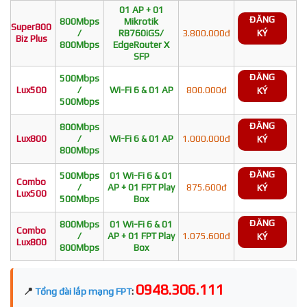
01 AP + 01
ĐĂNG
800Mbps
Mikrotik
Super800
/
RB760iGS/
3.800.000đ
KÝ
Biz Plus
800Mbps
EdgeRouter X
SFP
ĐĂNG
500Mbps
Lux500
/
Wi-Fi 6 & 01 AP
800.000đ
KÝ
500Mbps
ĐĂNG
800Mbps
Lux800
/
Wi-Fi 6 & 01 AP
1.000.000đ
KÝ
800Mbps
ĐĂNG
500Mbps
01 Wi-Fi 6 & 01
Combo
/
AP + 01 FPT Play
875.600đ
KÝ
Lux500
500Mbps
Box
ĐĂNG
800Mbps
01 Wi-Fi 6 & 01
Combo
/
AP + 01 FPT Play
1.075.600đ
KÝ
Lux800
800Mbps
Box
0948.306.111
📍
Tổng đài lắp mạng FPT
: