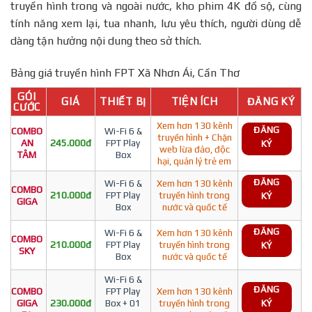
truyền hình trong và ngoài nước, kho phim 4K đồ sộ, cùng
tính năng xem lại, tua nhanh, lưu yêu thích, người dùng dễ
dàng tận hưởng nội dung theo sở thích.
Bảng giá truyền hình FPT Xã Nhơn Ái, Cần Thơ
GÓI
GIÁ
THIẾT BỊ
TIỆN ÍCH
ĐĂNG KÝ
CƯỚC
Xem hơn 130 kênh
ĐĂNG
COMBO
Wi-Fi 6 &
truyền hình + Chặn
AN
245.000đ
FPT Play
KÝ
web lừa đảo, độc
TÂM
Box
hại, quản lý trẻ em
ĐĂNG
Wi-Fi 6 &
Xem hơn 130 kênh
COMBO
210.000đ
FPT Play
truyền hình trong
KÝ
GIGA
Box
nước và quốc tế
ĐĂNG
Wi-Fi 6 &
Xem hơn 130 kênh
COMBO
210.000đ
FPT Play
truyền hình trong
KÝ
SKY
Box
nước và quốc tế
Wi-Fi 6 &
ĐĂNG
COMBO
FPT Play
Xem hơn 130 kênh
GIGA
230.000đ
Box + 01
truyền hình trong
KÝ