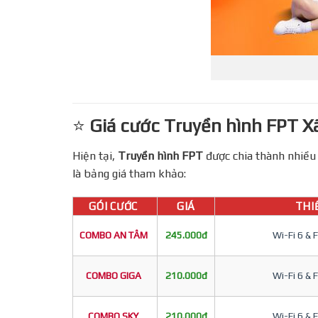
⭐
Giá cước Truyền hình FPT Xã
Hiện tại,
Truyền hình FPT
được chia thành nhiều 
là bảng giá tham khảo:
GÓI CƯỚC
GIÁ
THIÊ
COMBO AN TÂM
245.000đ
Wi-Fi 6 & 
COMBO GIGA
210.000đ
Wi-Fi 6 & 
COMBO SKY
210.000đ
Wi-Fi 6 & 