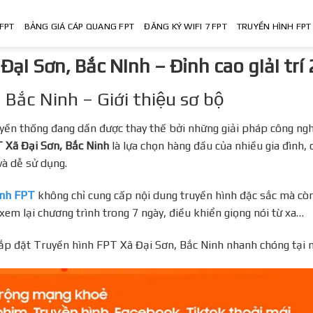
FPT
BẢNG GIÁ CÁP QUANG FPT
ĐĂNG KÝ WIFI 7 FPT
TRUYỀN HÌNH FPT
ại Sơn, Bắc Ninh – Đỉnh cao giải tri
Bắc Ninh – Giới thiệu sơ bộ
yền thống đang dần được thay thế bởi những giải pháp công ng
Xã Đại Sơn, Bắc Ninh
là lựa chọn hàng đầu của nhiều gia đình, 
và dễ sử dụng.
ình FPT
không chỉ cung cấp nội dung truyền hình đặc sắc mà còn 
em lại chương trình trong 7 ngày, điều khiển giọng nói từ xa…
ắp đặt Truyền hình FPT Xã Đại Sơn, Bắc Ninh nhanh chóng tại 