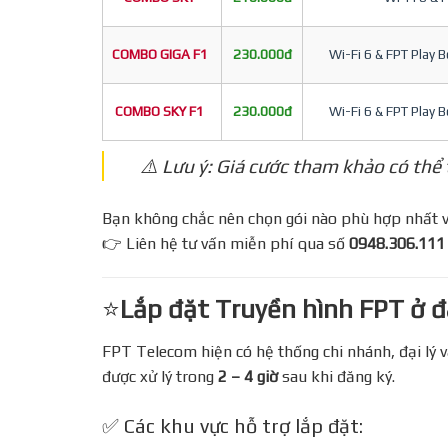
COMBO GIGA F1
230.000đ
Wi-Fi 6 & FPT Play 
COMBO SKY F1
230.000đ
Wi-Fi 6 & FPT Play 
⚠️ Lưu ý: Giá cước tham khảo có thể
Bạn không chắc nên chọn gói nào phù hợp nhất với
👉 Liên hệ tư vấn miễn phí qua số
0948.306.111
⭐
Lắp đặt Truyền hình FPT ở đâu
FPT Telecom hiện có hệ thống chi nhánh, đại lý và
được xử lý trong
2 – 4 giờ
sau khi đăng ký.
✅ Các khu vực hỗ trợ lắp đặt: