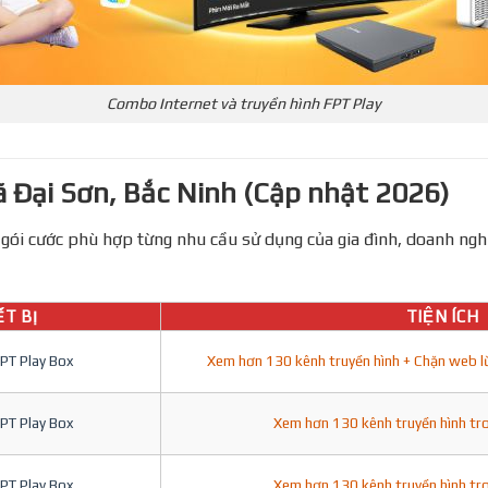
Combo Internet và truyền hình FPT Play
 Đại Sơn, Bắc Ninh (Cập nhật 2026)
gói cước phù hợp từng nhu cầu sử dụng của gia đình, doanh nghiệp
́T BỊ
TIỆN ÍCH
FPT Play Box
Xem hơn 130 kênh truyền hình + Chặn web lừa đ
FPT Play Box
Xem hơn 130 kênh truyền hình tr
FPT Play Box
Xem hơn 130 kênh truyền hình tr