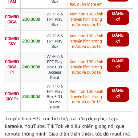
TÂM
Box
hại, quản lý trẻ em
ĐĂNG
Wi-Fi 6 &
Xem hơn 130 kênh
COMBO
230.000đ
FPT Play
truyền hình trong
KÝ
GIGA
Box
nước và quốc tế
ĐĂNG
Wi-Fi 6 &
Xem hơn 130 kênh
COMBO
230.000đ
FPT Play
truyền hình trong
KÝ
SKY
Box
nước và quốc tế
Wi-Fi 6 &
ĐĂNG
COMBO
FPT Play
Xem hơn 130 kênh
GIGA
240.000đ
Box + 01
truyền hình trong
KÝ
F1
Access
nước và quốc tế
Point
Wi-Fi 6 &
ĐĂNG
FPT Play
Xem hơn 130 kênh
COMBO
250.000đ
Box + 01
truyền hình trong
KÝ
SKY F1
Access
nước và quốc tế
Point
Truyền hình FPT còn tích hợp các ứng dụng học tập,
karaoke, YouTube, TikTok và điều khiển giọng nói qua
remote thông minh. Giao diện thân thiện, tốc độ mượt mà,