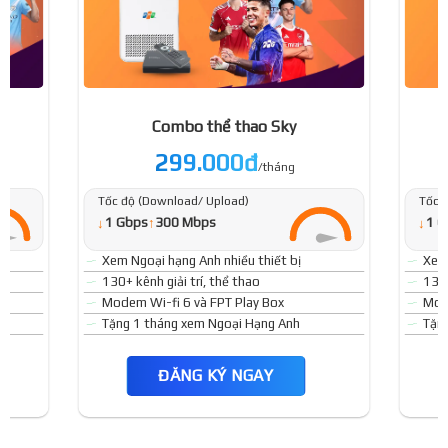
Combo thể thao Sky
299.000đ
/tháng
Tốc độ (Download/ Upload)
Tốc 
↓
↓
1 Gbps
↑
300 Mbps
1 G
Xem Ngoại hạng Anh nhiều thiết bị
Xem 
130+ kênh giải trí, thể thao
130+
Modem Wi-fi 6 và FPT Play Box
Mode
Tặng 1 tháng xem Ngoại Hạng Anh
Tặn
ĐĂNG KÝ NGAY