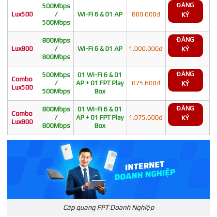
ĐĂNG
500Mbps
Lux500
/
Wi-Fi 6 & 01 AP
800.000đ
KÝ
500Mbps
ĐĂNG
800Mbps
Lux800
/
Wi-Fi 6 & 01 AP
1.000.000đ
KÝ
800Mbps
ĐĂNG
500Mbps
01 Wi-Fi 6 & 01
Combo
/
AP + 01 FPT Play
875.600đ
KÝ
Lux500
500Mbps
Box
ĐĂNG
800Mbps
01 Wi-Fi 6 & 01
Combo
/
AP + 01 FPT Play
1.075.600đ
KÝ
Lux800
800Mbps
Box
Cáp quang FPT Doanh Nghiệp