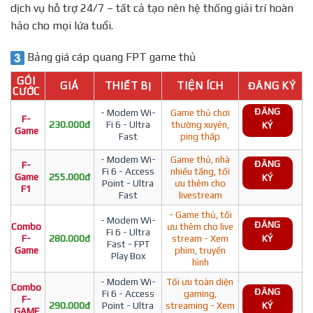
dịch vụ hỗ trợ 24/7 – tất cả tạo nên hệ thống giải trí hoàn
hảo cho mọi lứa tuổi.
Bảng giá cáp quang FPT game thủ
GÓI
GIÁ
THIẾT BỊ
TIỆN ÍCH
ĐĂNG KÝ
CƯỚC
ĐĂNG
- Modem Wi-
Game thủ chơi
F-
230.000đ
Fi 6 - Ultra
thường xuyên,
KÝ
Game
Fast
ping thấp
- Modem Wi-
Game thủ, nhà
ĐĂNG
F-
Fi 6 - Access
nhiều tầng, tối
Game
255.000đ
KÝ
Point - Ultra
ưu thêm cho
F1
Fast
livestream
- Game thủ, tối
- Modem Wi-
ĐĂNG
Combo
ưu thêm cho live
Fi 6 - Ultra
F-
280.000đ
stream - Xem
KÝ
Fast - FPT
Game
phim, truyền
Play Box
hình
- Modem Wi-
Tối ưu toàn diện
Combo
ĐĂNG
Fi 6 - Access
gaming,
F-
290.000đ
Point - Ultra
streaming - Xem
KÝ
GAME