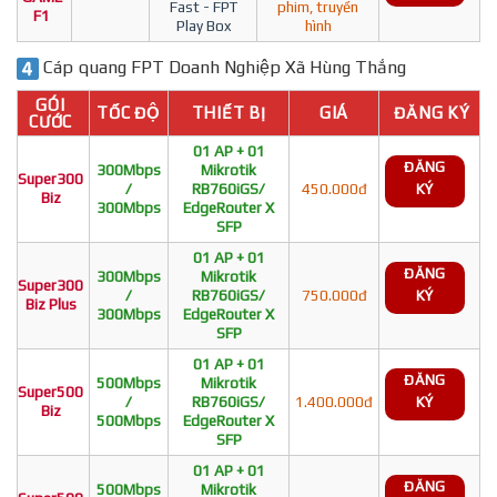
Fast - FPT
phim, truyền
F1
Play Box
hình
Cáp quang FPT Doanh Nghiệp Xã Hùng Thắng
GÓI
TỐC ĐỘ
THIẾT BỊ
GIÁ
ĐĂNG KÝ
CƯỚC
01 AP + 01
ĐĂNG
300Mbps
Mikrotik
Super300
/
RB760iGS/
450.000đ
KÝ
Biz
300Mbps
EdgeRouter X
SFP
01 AP + 01
ĐĂNG
300Mbps
Mikrotik
Super300
/
RB760iGS/
750.000đ
KÝ
Biz Plus
300Mbps
EdgeRouter X
SFP
01 AP + 01
ĐĂNG
500Mbps
Mikrotik
Super500
/
RB760iGS/
1.400.000đ
KÝ
Biz
500Mbps
EdgeRouter X
SFP
01 AP + 01
ĐĂNG
500Mbps
Mikrotik