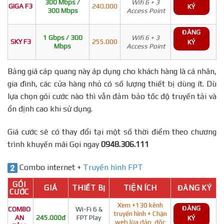
300 Mbps /
Wifi 6 + 3
GIGA F3
240.000
KÝ
300 Mbps
Access Point
ĐĂNG
1 Gbps / 300
Wifi 6 + 3
SKY F3
255.000
KÝ
Mbps
Access Point
Bảng giá cáp quang này áp dụng cho khách hàng là cá nhân,
gia đình, các cửa hàng nhỏ có số lượng thiết bị dùng ít. Dù
lựa chọn gói cước nào thì vẫn đảm bảo tốc độ truyền tải và
ổn định cao khi sử dụng.
Giá cước sẽ có thay đổi tại một số thời điểm theo chương
trình khuyến mãi Gọi ngay
0948.306.111
Combo internet +
Truyền hình FPT
GÓI
GIÁ
THIẾT BỊ
TIỆN ÍCH
ĐĂNG KÝ
CƯỚC
Xem +130 kênh
ĐĂNG
COMBO
Wi-Fi 6 &
truyền hình + Chặn
AN
245.000đ
FPT Play
KÝ
web lừa đảo, độc