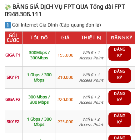
BẢNG GIÁ DỊCH VỤ FPT QUA Tổng đài FPT
0948.306.111
Gói Internet Gia Đình (Cáp quang đơn lẻ)
GÓI
TỐC ĐỘ
GIÁ
THIẾT BỊ
ĐĂNG KÝ
CƯỚC
ĐĂNG
300Mbps /
Wifi 6 + 1
GIGA F1
195.000
KÝ
300Mbps
Access Point
ĐĂNG
1 Gbps / 300
Wifi 6 + 1
SKY F1
210.000
KÝ
Mbps
Access Point
ĐĂNG
300 Mbps /
Wifi 6 + 2
GIGA F2
220.000
KÝ
300 Mbps
Access Point
ĐĂNG
1 Gbps / 300
Wifi 6 + 2
SKY F2
235.000
KÝ
Mbps
Access Point
ĐĂNG