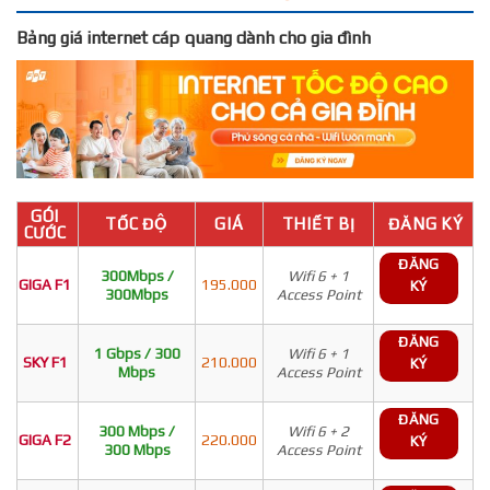
Bảng giá internet cáp quang dành cho gia đình
GÓI
TỐC ĐỘ
GIÁ
THIẾT BỊ
ĐĂNG KÝ
CƯỚC
ĐĂNG
300Mbps /
Wifi 6 + 1
GIGA F1
195.000
KÝ
300Mbps
Access Point
ĐĂNG
1 Gbps / 300
Wifi 6 + 1
SKY F1
210.000
KÝ
Mbps
Access Point
ĐĂNG
300 Mbps /
Wifi 6 + 2
GIGA F2
220.000
KÝ
300 Mbps
Access Point