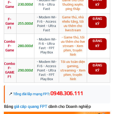
F-
230.000đ
Fi 6 - Ultra
thường xuyên,
KÝ
Game
Fast
ping thấp
- Modem Wi-
Game thủ, nhà
ĐĂNG
F-
Fi 6 - Access
nhiều tầng, tối
Game
255.000đ
KÝ
Point - Ultra
ưu thêm cho
F1
Fast
livestream
- Game thủ, tối
- Modem Wi-
ĐĂNG
Combo
ưu thêm cho live
Fi 6 - Ultra
F-
280.000đ
stream - Xem
KÝ
Fast - FPT
Game
phim, truyền
Play Box
hình
- Modem Wi-
Tối ưu toàn diện
Combo
ĐĂNG
Fi 6 - Access
gaming,
F-
290.000đ
Point - Ultra
streaming - Xem
KÝ
GAME
Fast - FPT
phim, truyền
F1
Play Box
hình
0948.306.111
📍
Tổng đài lắp mạng FPT
:
Bảng
giá cáp quang FPT
dành cho Doanh nghiệp