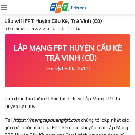
Skip
to
content
Lắp wifi FPT Huyện Cầu Kè, Trà Vinh (Cũ)
ĐĂNG NGÀY: 23/02/2026 | TÁC GIẢ: LÊ TUẤN
LẮP MẠNG FPT HUYỆN CẦU KÈ
– TRÀ VINH (CŨ)
Liên hệ: 0948.306.111
Bạn đang tìm kiếm thông tin dịch vụ Lắp Mạng FPT tại
Huyện Cầu Kè.
Tại
https://mangcapquangfpt.com
chúng tôi cập nhật các
gói cước mới nhất của FPT kèm các khuyến mãi Lắp Mạng