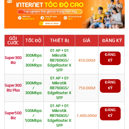
GÓI
TỐC ĐỘ
THIẾT BỊ
GIÁ
ĐĂNG KÝ
CƯỚC
01 AP + 01
ĐĂNG
300Mbps
Mikrotik
Super300
/
RB760iGS/
450.000đ
KÝ
Biz
300Mbps
EdgeRouter X
SFP
01 AP + 01
ĐĂNG
300Mbps
Mikrotik
Super300
/
RB760iGS/
750.000đ
KÝ
Biz Plus
300Mbps
EdgeRouter X
SFP
01 AP + 01
ĐĂNG
500Mbps
Mikrotik
Super500
/
RB760iGS/
1.400.000đ
KÝ
Biz
500Mbps
EdgeRouter X
SFP