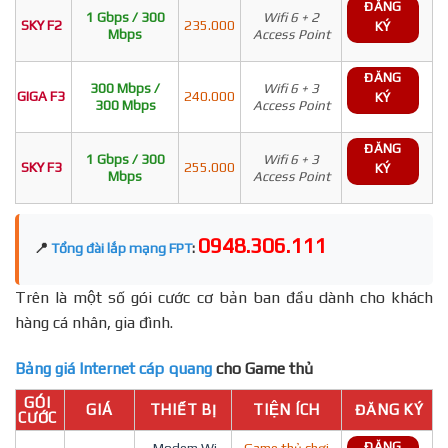
ĐĂNG
1 Gbps / 300
Wifi 6 + 2
SKY F2
235.000
KÝ
Mbps
Access Point
ĐĂNG
300 Mbps /
Wifi 6 + 3
GIGA F3
240.000
KÝ
300 Mbps
Access Point
ĐĂNG
1 Gbps / 300
Wifi 6 + 3
SKY F3
255.000
KÝ
Mbps
Access Point
0948.306.111
📍
Tổng đài lắp mạng FPT
:
Trên là một số gói cước cơ bản ban đầu dành cho khách
hàng cá nhân, gia đình.
Bảng giá Internet cáp quang
cho Game thủ
GÓI
GIÁ
THIẾT BỊ
TIỆN ÍCH
ĐĂNG KÝ
CƯỚC
ĐĂNG
- Modem Wi-
Game thủ chơi