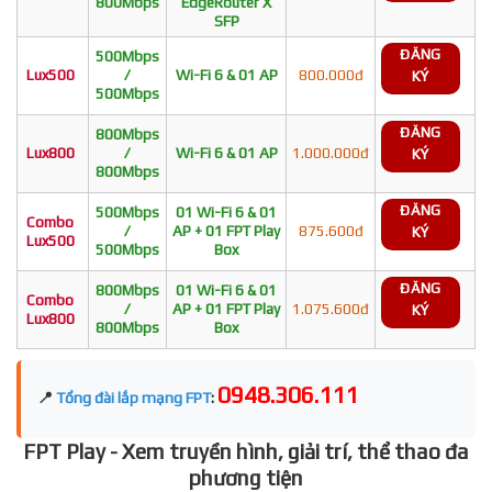
800Mbps
EdgeRouter X
SFP
ĐĂNG
500Mbps
Lux500
/
Wi-Fi 6 & 01 AP
800.000đ
KÝ
500Mbps
ĐĂNG
800Mbps
Lux800
/
Wi-Fi 6 & 01 AP
1.000.000đ
KÝ
800Mbps
ĐĂNG
500Mbps
01 Wi-Fi 6 & 01
Combo
/
AP + 01 FPT Play
875.600đ
KÝ
Lux500
500Mbps
Box
ĐĂNG
800Mbps
01 Wi-Fi 6 & 01
Combo
/
AP + 01 FPT Play
1.075.600đ
KÝ
Lux800
800Mbps
Box
0948.306.111
📍
Tổng đài lắp mạng FPT
:
FPT Play - Xem truyền hình, giải trí, thể thao đa
phương tiện