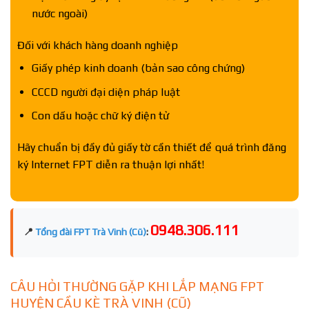
nước ngoài)
Đối với khách hàng doanh nghiệp
Giấy phép kinh doanh (bản sao công chứng)
CCCD người đại diện pháp luật
Con dấu hoặc chữ ký điện tử
Hãy chuẩn bị đầy đủ giấy tờ cần thiết để quá trình đăng
ký Internet FPT diễn ra thuận lợi nhất!
0948.306.111
📍
Tổng đài FPT Trà Vinh (Cũ)
:
CÂU HỎI THƯỜNG GẶP KHI LẮP MẠNG FPT
HUYỆN CẦU KÈ TRÀ VINH (CŨ)