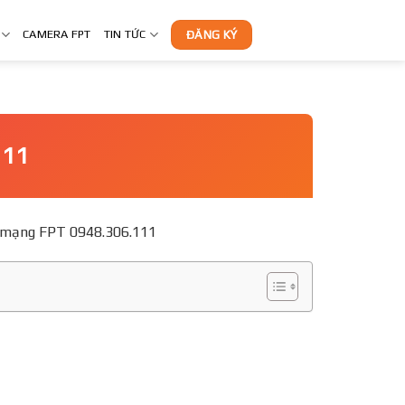
CAMERA FPT
TIN TỨC
ĐĂNG KÝ
111
g ký mạng FPT 0948.306.111