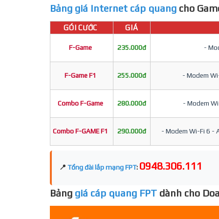
Bảng giá Internet cáp quang
cho Game
GÓI CƯỚC
GIÁ
F-Game
235.000đ
- Mod
F-Game F1
255.000đ
- Modem Wi-F
Combo F-Game
280.000đ
- Modem Wi-F
Combo F-GAME F1
290.000đ
- Modem Wi-Fi 6 - A
0948.306.111
📍
Tổng đài lắp mạng FPT
:
Bảng
giá cáp quang FPT
dành cho Doa