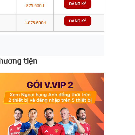
ĐĂNG KÝ
875.600đ
ĐĂNG KÝ
1.075.600đ
phương tiện