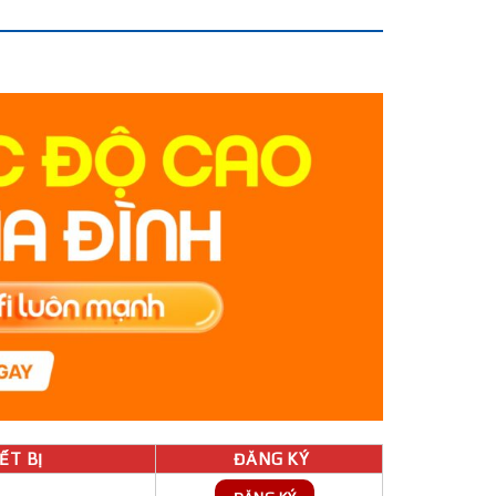
́T BỊ
ĐĂNG KÝ