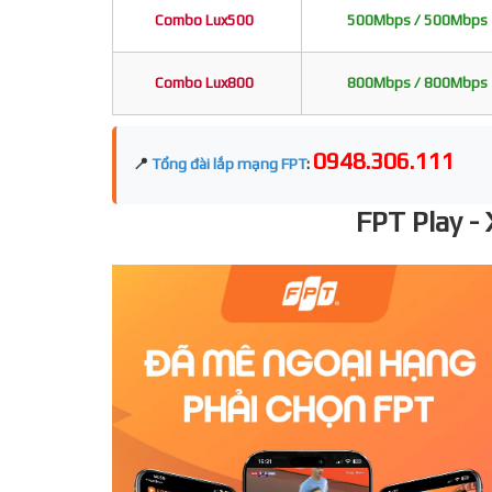
Combo Lux500
500Mbps / 500Mbps
Combo Lux800
800Mbps / 800Mbps
0948.306.111
📍
Tổng đài lắp mạng FPT
:
FPT Play -