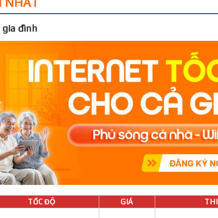
I NHẤT
 gia đình
TỐC ĐỘ
GIÁ
THIÊ