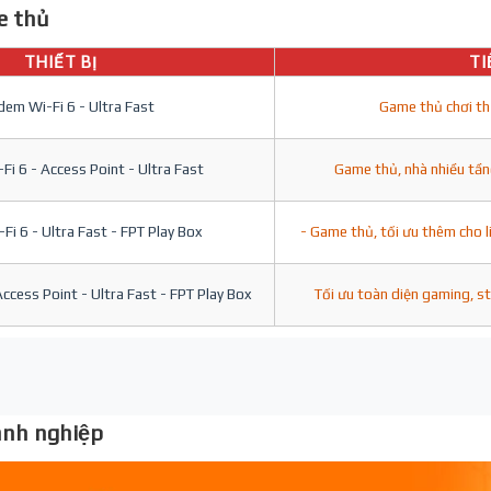
 thủ
THIẾT BỊ
TI
em Wi-Fi 6 - Ultra Fast
Game thủ chơi th
i 6 - Access Point - Ultra Fast
Game thủ, nhà nhiều tần
i 6 - Ultra Fast - FPT Play Box
- Game thủ, tối ưu thêm cho l
ccess Point - Ultra Fast - FPT Play Box
Tối ưu toàn diện gaming, s
nh nghiệp