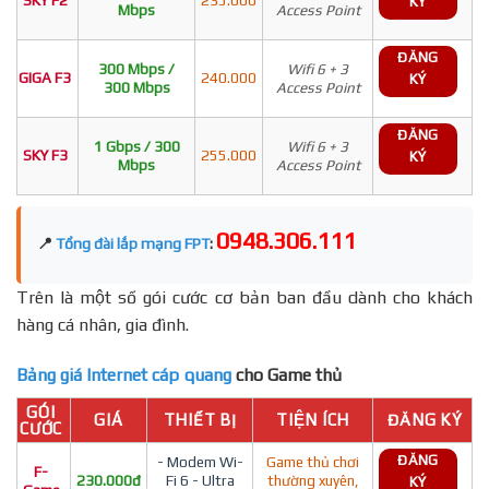
KÝ
Mbps
Access Point
ĐĂNG
300 Mbps /
Wifi 6 + 3
GIGA F3
240.000
KÝ
300 Mbps
Access Point
ĐĂNG
1 Gbps / 300
Wifi 6 + 3
SKY F3
255.000
KÝ
Mbps
Access Point
0948.306.111
📍
Tổng đài lắp mạng FPT
:
Trên là một số gói cước cơ bản ban đầu dành cho khách
hàng cá nhân, gia đình.
Bảng giá Internet cáp quang
cho Game thủ
GÓI
GIÁ
THIẾT BỊ
TIỆN ÍCH
ĐĂNG KÝ
CƯỚC
ĐĂNG
- Modem Wi-
Game thủ chơi
F-
230.000đ
Fi 6 - Ultra
thường xuyên,
KÝ