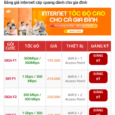
Bảng giá internet cáp quang dành cho gia đình
GÓI
TỐC ĐỘ
GIÁ
THIẾT BỊ
ĐĂNG KÝ
CƯỚC
ĐĂNG
300Mbps /
Wifi 6 + 1
GIGA F1
195.000
KÝ
300Mbps
Access Point
ĐĂNG
1 Gbps / 300
Wifi 6 + 1
SKY F1
210.000
KÝ
Mbps
Access Point
ĐĂNG
300 Mbps /
Wifi 6 + 2
GIGA F2
220.000
KÝ
300 Mbps
Access Point
ĐĂNG
1 Gbps / 300
Wifi 6 + 2
SKY F2
235.000