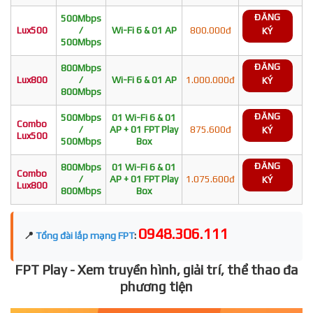
ĐĂNG
500Mbps
Lux500
/
Wi-Fi 6 & 01 AP
800.000đ
KÝ
500Mbps
ĐĂNG
800Mbps
Lux800
/
Wi-Fi 6 & 01 AP
1.000.000đ
KÝ
800Mbps
ĐĂNG
500Mbps
01 Wi-Fi 6 & 01
Combo
/
AP + 01 FPT Play
875.600đ
KÝ
Lux500
500Mbps
Box
ĐĂNG
800Mbps
01 Wi-Fi 6 & 01
Combo
/
AP + 01 FPT Play
1.075.600đ
KÝ
Lux800
800Mbps
Box
0948.306.111
📍
Tổng đài lắp mạng FPT
:
FPT Play - Xem truyền hình, giải trí, thể thao đa
phương tiện