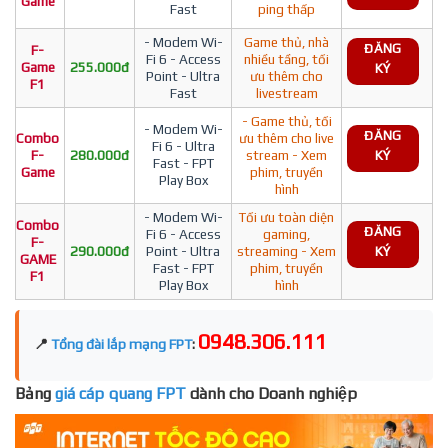
Game
Fast
ping thấp
- Modem Wi-
Game thủ, nhà
ĐĂNG
F-
Fi 6 - Access
nhiều tầng, tối
Game
255.000đ
KÝ
Point - Ultra
ưu thêm cho
F1
Fast
livestream
- Game thủ, tối
- Modem Wi-
ĐĂNG
Combo
ưu thêm cho live
Fi 6 - Ultra
F-
280.000đ
stream - Xem
KÝ
Fast - FPT
Game
phim, truyền
Play Box
hình
- Modem Wi-
Tối ưu toàn diện
Combo
ĐĂNG
Fi 6 - Access
gaming,
F-
290.000đ
Point - Ultra
streaming - Xem
KÝ
GAME
Fast - FPT
phim, truyền
F1
Play Box
hình
0948.306.111
📍
Tổng đài lắp mạng FPT
:
Bảng
giá cáp quang FPT
dành cho Doanh nghiệp