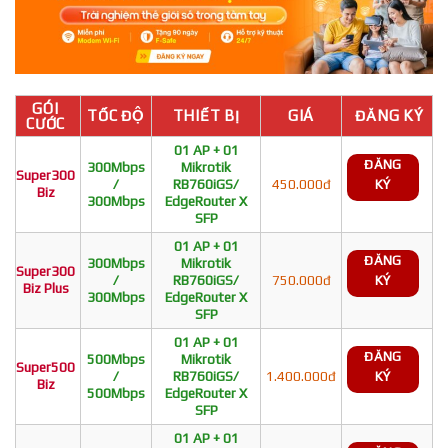
GÓI
TỐC ĐỘ
THIẾT BỊ
GIÁ
ĐĂNG KÝ
CƯỚC
01 AP + 01
ĐĂNG
300Mbps
Mikrotik
Super300
/
RB760iGS/
450.000đ
KÝ
Biz
300Mbps
EdgeRouter X
SFP
01 AP + 01
ĐĂNG
300Mbps
Mikrotik
Super300
/
RB760iGS/
750.000đ
KÝ
Biz Plus
300Mbps
EdgeRouter X
SFP
01 AP + 01
ĐĂNG
500Mbps
Mikrotik
Super500
/
RB760iGS/
1.400.000đ
KÝ
Biz
500Mbps
EdgeRouter X
SFP
01 AP + 01