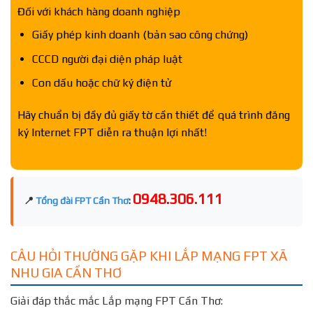
Đối với khách hàng doanh nghiệp
Giấy phép kinh doanh (bản sao công chứng)
CCCD người đại diện pháp luật
Con dấu hoặc chữ ký điện tử
Hãy chuẩn bị đầy đủ giấy tờ cần thiết để quá trình đăng
ký Internet FPT diễn ra thuận lợi nhất!
0948.306.111
📍
Tổng đài FPT Cần Thơ
:
CÂU HỎI THƯỜNG GẶP KHI LẮP MẠNG FPT XÃ
NHU GIA CẦN THƠ
Giải đáp thắc mắc Lắp mạng FPT Cần Thơ: