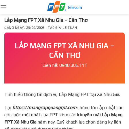
Skip
to
content
Lắp Mạng FPT Xã Nhu Gia – Cần Thơ
ĐĂNG NGÀY: 25/02/2026 | TÁC GIẢ: LÊ TUẤN
LẮP MẠNG FPT XÃ NHU GIA –
CẦN THƠ
Liên hệ: 0948.306.111
Tìm hiểu thông tin dịch vụ Lắp Mạng FPT tại Xã Nhu Gia.
Tại
https://mangcapquangfpt.com
chúng tôi cập nhật các
gói cước mới nhất của FPT kèm các
khuyến mãi Lắp Mạng
FPT
Xã Nhu Gia
năm nay. Quý khách lựa chọn đăng ký liên