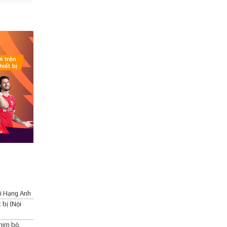
ại Hạng Anh
 bị (Nội
him bộ,