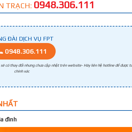
0948.306.111
 AN TRẠCH:
NG ĐÀI DỊCH VỤ FPT
📞 0948.306.111
g sẽ có thay đổi nhưng chưa cập nhật trên website- Hãy liên hệ hotline để được tư
chính xác
NHẤT
a đình