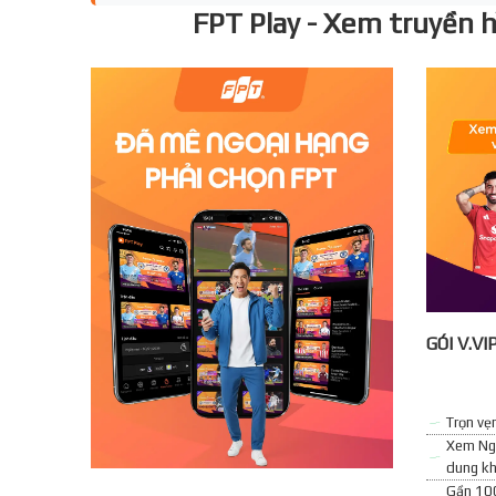
FPT Play - Xem truyền hì
GÓI V.VI
Trọn vẹ
Xem Ngo
dung kh
Gần 100