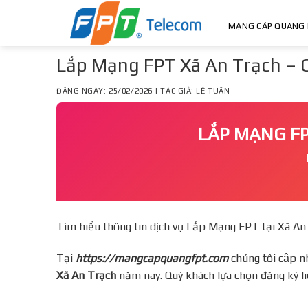
Skip
to
MẠNG CÁP QUANG 
content
Lắp Mạng FPT Xã An Trạch –
ĐĂNG NGÀY: 25/02/2026 | TÁC GIẢ: LÊ TUẤN
LẮP MẠNG 
Tìm hiểu thông tin dịch vụ Lắp Mạng FPT tại Xã A
Tại
https://mangcapquangfpt.com
chúng tôi cập nh
Xã An Trạch
năm nay. Quý khách lựa chọn đăng ký l