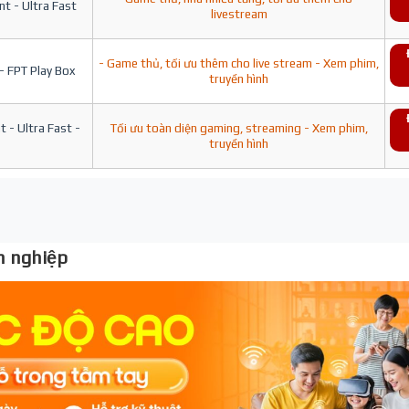
t - Ultra Fast
livestream
- Game thủ, tối ưu thêm cho live stream - Xem phim,
- FPT Play Box
truyền hình
 - Ultra Fast -
Tối ưu toàn diện gaming, streaming - Xem phim,
truyền hình
 nghiệp