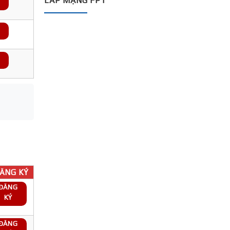
LẮP MẠNG FPT
ĂNG KÝ
ĐĂNG
KÝ
ĐĂNG