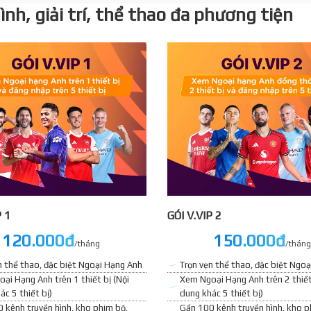
nh, giải trí, thể thao đa phương tiện
P 1
GÓI V.VIP 2
120.000đ
150.000đ
/tháng
/tháng
n thể thao, đặc biệt Ngoại Hạng Anh
Trọn vẹn thể thao, đặc biệt Ngo
ại Hạng Anh trên 1 thiết bị (Nội
Xem Ngoại Hạng Anh trên 2 thiết
ác 5 thiết bị)
dung khác 5 thiết bị)
 kênh truyền hình, kho phim bộ,
Gần 100 kênh truyền hình, kho p