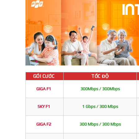
GÓI CƯỚC
TỐC ĐỘ
GIGA F1
300Mbps / 300Mbps
SKY F1
1 Gbps / 300 Mbps
GIGA F2
300 Mbps / 300 Mbps