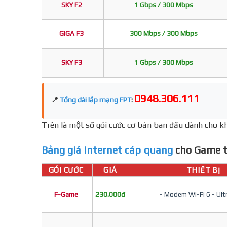
SKY F2
1 Gbps / 300 Mbps
GIGA F3
300 Mbps / 300 Mbps
SKY F3
1 Gbps / 300 Mbps
0948.306.111
📍
Tổng đài lắp mạng FPT
:
Trên là một số gói cước cơ bản ban đầu dành cho kh
Bảng giá Internet cáp quang
cho Game t
GÓI CƯỚC
GIÁ
THIẾT BỊ
F-Game
230.000đ
- Modem Wi-Fi 6 - Ult