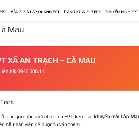
FPT
BẢNG GIÁ CÁP QUANG FPT
ĐĂNG KÝ WIFI 7 FPT
TRUYỀN HÌNH FPT
 Cà Mau
FPT XÃ AN TRẠCH – CÀ MAU
Liên hệ: 0948.306.111
n Trạch.
ật các gói cước mới nhất của FPT kèm các
khuyến mãi Lắp Ma
iên hệ nhân viên để được tư vấn thêm.