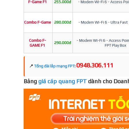
F-Game F1
255.000đ
- Modem Wi-Fi 6 - Access Poin
Combo F-Game
280.000đ
- Modem Wi-Fi 6 - Ultra Fast 
Combo F-
- Modem Wi-Fi 6 - Access Point
290.000đ
GAME F1
FPT Play Box
0948.306.111
📍
Tổng đài lắp mạng FPT
:
Bảng
giá cáp quang FPT
dành cho Doanh