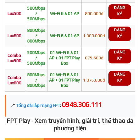
ĐĂNG
500Mbps
Lux500
/
Wi-Fi 6 & 01 AP
800.000đ
KÝ
500Mbps
ĐĂNG
800Mbps
Lux800
/
Wi-Fi 6 & 01 AP
1.000.000đ
KÝ
800Mbps
ĐĂNG
500Mbps
01 Wi-Fi 6 & 01
Combo
/
AP + 01 FPT Play
875.600đ
KÝ
Lux500
500Mbps
Box
ĐĂNG
800Mbps
01 Wi-Fi 6 & 01
Combo
/
AP + 01 FPT Play
1.075.600đ
KÝ
Lux800
800Mbps
Box
0948.306.111
📍
Tổng đài lắp mạng FPT
:
FPT Play - Xem truyền hình, giải trí, thể thao đa
phương tiện