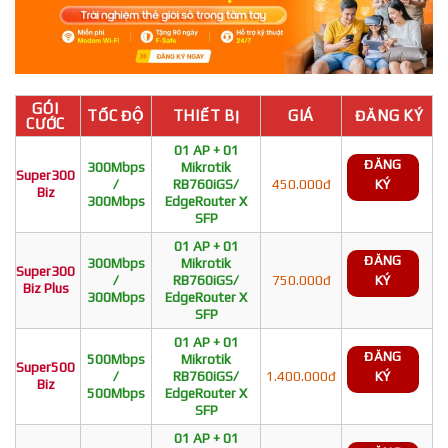
GÓI
TỐC ĐỘ
THIẾT BỊ
GIÁ
ĐĂNG KÝ
CƯỚC
01 AP + 01
ĐĂNG
300Mbps
Mikrotik
Super300
/
RB760iGS/
450.000đ
KÝ
Biz
300Mbps
EdgeRouter X
SFP
01 AP + 01
ĐĂNG
300Mbps
Mikrotik
Super300
/
RB760iGS/
750.000đ
KÝ
Biz Plus
300Mbps
EdgeRouter X
SFP
01 AP + 01
ĐĂNG
500Mbps
Mikrotik
Super500
/
RB760iGS/
1.400.000đ
KÝ
Biz
500Mbps
EdgeRouter X
SFP
01 AP + 01