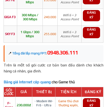
KÝ
Mbps
Access Point
ĐĂNG
300 Mbps /
Wifi 6 + 3
GIGA F3
240.000
KÝ
300 Mbps
Access Point
ĐĂNG
1 Gbps / 300
Wifi 6 + 3
SKY F3
255.000
KÝ
Mbps
Access Point
0948.306.111
📍
Tổng đài lắp mạng FPT
:
Trên là một số gói cước cơ bản ban đầu dành cho khách
hàng cá nhân, gia đình.
Bảng giá Internet cáp quang
cho Game thủ
GÓI
GIÁ
THIẾT BỊ
TIỆN ÍCH
ĐĂNG KÝ
CƯỚC
ĐĂNG
- Modem Wi-
Game thủ chơi
F-
230.000đ
Fi 6 - Ultra
thường xuyên,
KÝ