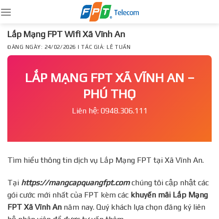
Skip
to
content
Lắp Mạng FPT Wifi Xã Vĩnh An
ĐĂNG NGÀY: 24/02/2026 | TÁC GIẢ: LÊ TUẤN
LẮP MẠNG FPT XÃ VĨNH AN –
PHÚ THỌ
Liên hệ: 0948.306.111
Tìm hiểu thông tin dịch vụ Lắp Mạng FPT tại Xã Vĩnh An.
Tại
https://mangcapquangfpt.com
chúng tôi cập nhật các
gói cước mới nhất của FPT kèm các
khuyến mãi Lắp Mạng
FPT
Xã Vĩnh An
năm nay. Quý khách lựa chọn đăng ký liên