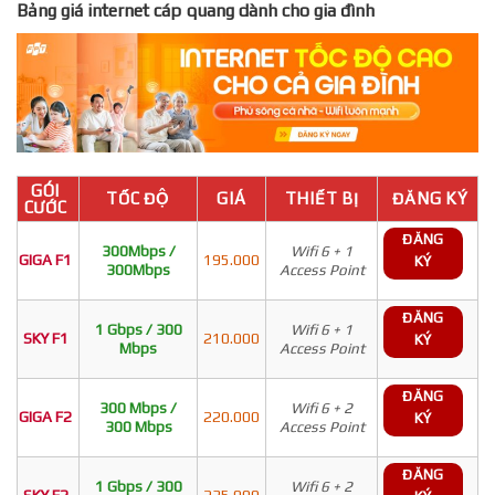
Bảng giá internet cáp quang dành cho gia đình
GÓI
TỐC ĐỘ
GIÁ
THIẾT BỊ
ĐĂNG KÝ
CƯỚC
ĐĂNG
300Mbps /
Wifi 6 + 1
GIGA F1
195.000
KÝ
300Mbps
Access Point
ĐĂNG
1 Gbps / 300
Wifi 6 + 1
SKY F1
210.000
KÝ
Mbps
Access Point
ĐĂNG
300 Mbps /
Wifi 6 + 2
GIGA F2
220.000
KÝ
300 Mbps
Access Point
ĐĂNG
1 Gbps / 300
Wifi 6 + 2
SKY F2
235.000