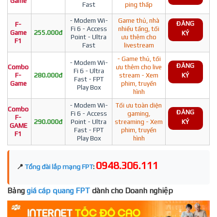
Game
Fast
ping thấp
- Modem Wi-
Game thủ, nhà
ĐĂNG
F-
Fi 6 - Access
nhiều tầng, tối
Game
255.000đ
KÝ
Point - Ultra
ưu thêm cho
F1
Fast
livestream
- Game thủ, tối
- Modem Wi-
ĐĂNG
Combo
ưu thêm cho live
Fi 6 - Ultra
F-
280.000đ
stream - Xem
KÝ
Fast - FPT
Game
phim, truyền
Play Box
hình
- Modem Wi-
Tối ưu toàn diện
Combo
ĐĂNG
Fi 6 - Access
gaming,
F-
290.000đ
Point - Ultra
streaming - Xem
KÝ
GAME
Fast - FPT
phim, truyền
F1
Play Box
hình
0948.306.111
📍
Tổng đài lắp mạng FPT
:
Bảng
giá cáp quang FPT
dành cho Doanh nghiệp