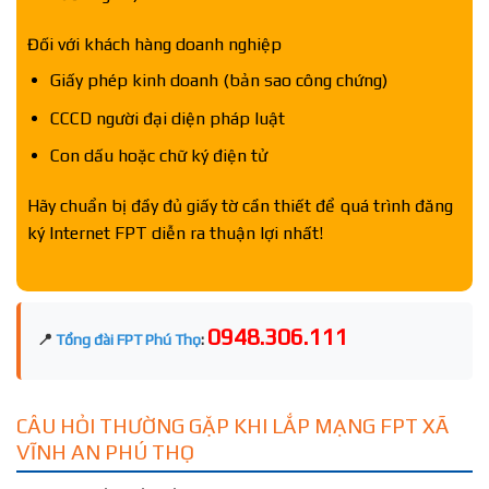
Đối với khách hàng doanh nghiệp
Giấy phép kinh doanh (bản sao công chứng)
CCCD người đại diện pháp luật
Con dấu hoặc chữ ký điện tử
Hãy chuẩn bị đầy đủ giấy tờ cần thiết để quá trình đăng
ký Internet FPT diễn ra thuận lợi nhất!
0948.306.111
📍
Tổng đài FPT Phú Thọ
:
CÂU HỎI THƯỜNG GẶP KHI LẮP MẠNG FPT XÃ
VĨNH AN PHÚ THỌ