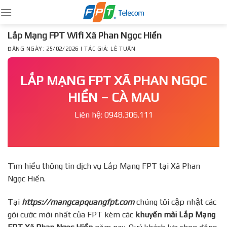
Skip
to
content
Lắp Mạng FPT Wifi Xã Phan Ngọc Hiển
ĐĂNG NGÀY: 25/02/2026 | TÁC GIẢ: LÊ TUẤN
LẮP MẠNG FPT XÃ PHAN NGỌC
HIỂN – CÀ MAU
Liên hệ: 0948.306.111
Tìm hiểu thông tin dịch vụ Lắp Mạng FPT tại Xã Phan
Ngọc Hiển.
Tại
https://mangcapquangfpt.com
chúng tôi cập nhật các
gói cước mới nhất của FPT kèm các
khuyến mãi Lắp Mạng