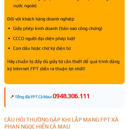
nước ngoài)
Đối với khách hàng doanh nghiệp
Giấy phép kinh doanh (bản sao công chứng)
CCCD người đại diện pháp luật
Con dấu hoặc chữ ký điện tử
Hãy chuẩn bị đầy đủ giấy tờ cần thiết để quá trình đăng
ký Internet FPT diễn ra thuận lợi nhất!
0948.306.111
📍
Tổng đài FPT Cà Mau
:
CÂU HỎI THƯỜNG GẶP KHI LẮP MẠNG FPT XÃ
PHAN NGỌC HIỂN CÀ MAU