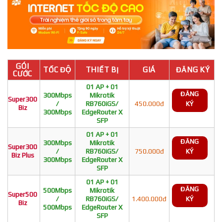
GÓI
TỐC ĐỘ
THIẾT BỊ
GIÁ
ĐĂNG KÝ
CƯỚC
01 AP + 01
ĐĂNG
300Mbps
Mikrotik
Super300
/
RB760iGS/
450.000đ
KÝ
Biz
300Mbps
EdgeRouter X
SFP
01 AP + 01
ĐĂNG
300Mbps
Mikrotik
Super300
/
RB760iGS/
750.000đ
KÝ
Biz Plus
300Mbps
EdgeRouter X
SFP
01 AP + 01
ĐĂNG
500Mbps
Mikrotik
Super500
/
RB760iGS/
1.400.000đ
KÝ
Biz
500Mbps
EdgeRouter X
SFP