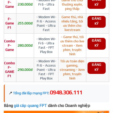
F-
230.000đ
Fi 6 - Ultra
thường xuyên,
KÝ
Game
Fast
ping thấp
- Modem Wi-
Game thủ, nhà
ĐĂNG
F-
Fi 6 - Access
nhiều tầng, tối
Game
255.000đ
KÝ
Point - Ultra
ưu thêm cho
F1
Fast
livestream
- Game thủ, tối
- Modem Wi-
ĐĂNG
Combo
ưu thêm cho live
Fi 6 - Ultra
F-
280.000đ
stream - Xem
KÝ
Fast - FPT
Game
phim, truyền
Play Box
hình
- Modem Wi-
Tối ưu toàn diện
Combo
ĐĂNG
Fi 6 - Access
gaming,
F-
290.000đ
Point - Ultra
streaming - Xem
KÝ
GAME
Fast - FPT
phim, truyền
F1
Play Box
hình
0948.306.111
📍
Tổng đài lắp mạng FPT
:
Bảng
giá cáp quang FPT
dành cho Doanh nghiệp