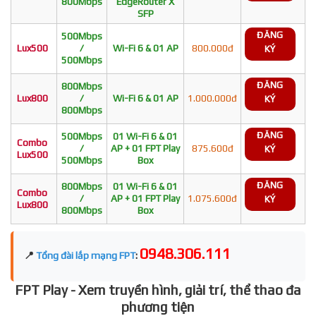
800Mbps
EdgeRouter X
SFP
ĐĂNG
500Mbps
Lux500
/
Wi-Fi 6 & 01 AP
800.000đ
KÝ
500Mbps
ĐĂNG
800Mbps
Lux800
/
Wi-Fi 6 & 01 AP
1.000.000đ
KÝ
800Mbps
ĐĂNG
500Mbps
01 Wi-Fi 6 & 01
Combo
/
AP + 01 FPT Play
875.600đ
KÝ
Lux500
500Mbps
Box
ĐĂNG
800Mbps
01 Wi-Fi 6 & 01
Combo
/
AP + 01 FPT Play
1.075.600đ
KÝ
Lux800
800Mbps
Box
0948.306.111
📍
Tổng đài lắp mạng FPT
:
FPT Play - Xem truyền hình, giải trí, thể thao đa
phương tiện