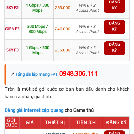
ĐĂNG
1 Gbps / 300
Wifi 6 + 2
SKY F2
235.000
KÝ
Mbps
Access Point
ĐĂNG
300 Mbps /
Wifi 6 + 3
GIGA F3
240.000
KÝ
300 Mbps
Access Point
ĐĂNG
1 Gbps / 300
Wifi 6 + 3
SKY F3
255.000
KÝ
Mbps
Access Point
0948.306.111
📍
Tổng đài lắp mạng FPT
:
Trên là một số gói cước cơ bản ban đầu dành cho khách
hàng cá nhân, gia đình.
Bảng giá Internet cáp quang
cho Game thủ
GÓI
GIÁ
THIẾT BỊ
TIỆN ÍCH
ĐĂNG KÝ
CƯỚC
ĐĂNG
- Modem Wi-
Game thủ chơi