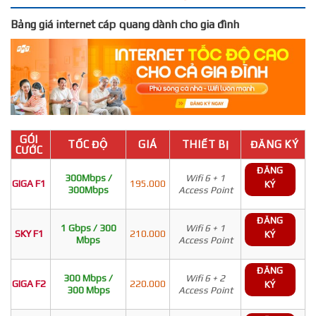
Bảng giá internet cáp quang dành cho gia đình
GÓI
TỐC ĐỘ
GIÁ
THIẾT BỊ
ĐĂNG KÝ
CƯỚC
ĐĂNG
300Mbps /
Wifi 6 + 1
GIGA F1
195.000
KÝ
300Mbps
Access Point
ĐĂNG
1 Gbps / 300
Wifi 6 + 1
SKY F1
210.000
KÝ
Mbps
Access Point
ĐĂNG
300 Mbps /
Wifi 6 + 2
GIGA F2
220.000
KÝ
300 Mbps
Access Point