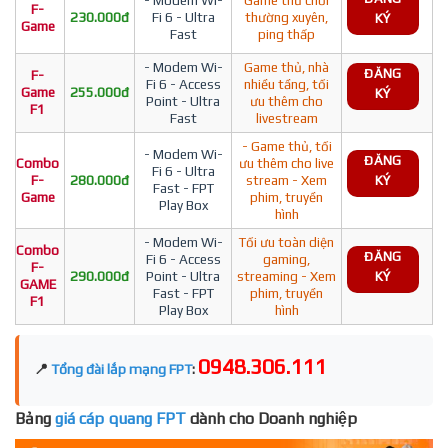
F-
230.000đ
Fi 6 - Ultra
thường xuyên,
KÝ
Game
Fast
ping thấp
- Modem Wi-
Game thủ, nhà
ĐĂNG
F-
Fi 6 - Access
nhiều tầng, tối
Game
255.000đ
KÝ
Point - Ultra
ưu thêm cho
F1
Fast
livestream
- Game thủ, tối
- Modem Wi-
ĐĂNG
Combo
ưu thêm cho live
Fi 6 - Ultra
F-
280.000đ
stream - Xem
KÝ
Fast - FPT
Game
phim, truyền
Play Box
hình
- Modem Wi-
Tối ưu toàn diện
Combo
ĐĂNG
Fi 6 - Access
gaming,
F-
290.000đ
Point - Ultra
streaming - Xem
KÝ
GAME
Fast - FPT
phim, truyền
F1
Play Box
hình
0948.306.111
📍
Tổng đài lắp mạng FPT
:
Bảng
giá cáp quang FPT
dành cho Doanh nghiệp