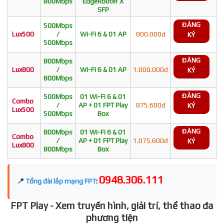
800Mbps
EdgeRouter X
SFP
ĐĂNG
500Mbps
Lux500
/
Wi-Fi 6 & 01 AP
800.000đ
KÝ
500Mbps
ĐĂNG
800Mbps
Lux800
/
Wi-Fi 6 & 01 AP
1.000.000đ
KÝ
800Mbps
ĐĂNG
500Mbps
01 Wi-Fi 6 & 01
Combo
/
AP + 01 FPT Play
875.600đ
KÝ
Lux500
500Mbps
Box
ĐĂNG
800Mbps
01 Wi-Fi 6 & 01
Combo
/
AP + 01 FPT Play
1.075.600đ
KÝ
Lux800
800Mbps
Box
0948.306.111
📍
Tổng đài lắp mạng FPT
:
FPT Play - Xem truyền hình, giải trí, thể thao đa
phương tiện