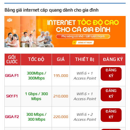
Bảng giá internet cáp quang dành cho gia đình
GÓI
TỐC ĐỘ
GIÁ
THIẾT BỊ
ĐĂNG KÝ
CƯỚC
ĐĂNG
300Mbps /
Wifi 6 + 1
GIGA F1
195.000
KÝ
300Mbps
Access Point
ĐĂNG
1 Gbps / 300
Wifi 6 + 1
SKY F1
210.000
KÝ
Mbps
Access Point
ĐĂNG
300 Mbps /
Wifi 6 + 2
GIGA F2
220.000
KÝ
300 Mbps
Access Point