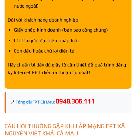
nước ngoài)
Đối với khách hàng doanh nghiệp
Giấy phép kinh doanh (bản sao công chứng)
CCCD người đại diện pháp luật
Con dấu hoặc chữ ký điện tử
Hãy chuẩn bị đầy đủ giấy tờ cần thiết để quá trình đăng
ký Internet FPT diễn ra thuận lợi nhất!
0948.306.111
📍
Tổng đài FPT Cà Mau
:
CÂU HỎI THƯỜNG GẶP KHI LẮP MẠNG FPT XÃ
NGUYỄN VIỆT KHÁI CÀ MAU