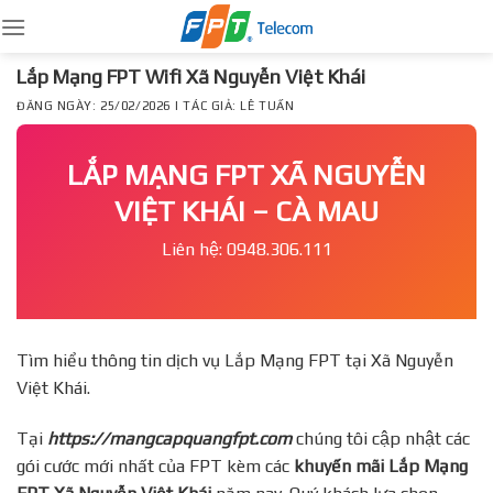
Skip
to
content
Lắp Mạng FPT Wifi Xã Nguyễn Việt Khái
ĐĂNG NGÀY: 25/02/2026 | TÁC GIẢ: LÊ TUẤN
LẮP MẠNG FPT XÃ NGUYỄN
VIỆT KHÁI – CÀ MAU
Liên hệ: 0948.306.111
Tìm hiểu thông tin dịch vụ Lắp Mạng FPT tại Xã Nguyễn
Việt Khái.
Tại
https://mangcapquangfpt.com
chúng tôi cập nhật các
gói cước mới nhất của FPT kèm các
khuyến mãi Lắp Mạng