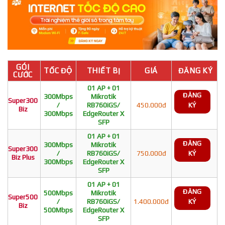
GÓI
TỐC ĐỘ
THIẾT BỊ
GIÁ
ĐĂNG KÝ
CƯỚC
01 AP + 01
ĐĂNG
300Mbps
Mikrotik
Super300
/
RB760iGS/
450.000đ
KÝ
Biz
300Mbps
EdgeRouter X
SFP
01 AP + 01
ĐĂNG
300Mbps
Mikrotik
Super300
/
RB760iGS/
750.000đ
KÝ
Biz Plus
300Mbps
EdgeRouter X
SFP
01 AP + 01
ĐĂNG
500Mbps
Mikrotik
Super500
/
RB760iGS/
1.400.000đ
KÝ
Biz
500Mbps
EdgeRouter X
SFP