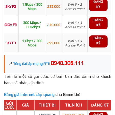
ĐĂNG
1 Gbps / 300
Wifi 6 + 2
SKY F2
235.000
KÝ
Mbps
Access Point
ĐĂNG
300 Mbps /
Wifi 6 + 3
GIGA F3
240.000
KÝ
300 Mbps
Access Point
ĐĂNG
1 Gbps / 300
Wifi 6 + 3
SKY F3
255.000
KÝ
Mbps
Access Point
0948.306.111
📍
Tổng đài lắp mạng FPT
:
Trên là một số gói cước cơ bản ban đầu dành cho khách
hàng cá nhân, gia đình.
Bảng giá Internet cáp quang
cho Game thủ
GÓI
GIÁ
THIẾT BỊ
TIỆN ÍCH
ĐĂNG KÝ
CƯỚC
ĐĂNG
- Modem Wi-
Game thủ chơi