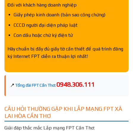
Đối với khách hàng doanh nghiệp
Giấy phép kinh doanh (bản sao công chứng)
CCCD người đại diện pháp luật
Con dấu hoặc chữ ký điện tử
Hãy chuẩn bị đầy đủ giấy tờ cần thiết để quá trình đăng
ký Internet FPT diễn ra thuận lợi nhất!
0948.306.111
📍
Tổng đài FPT Cần Thơ
:
CÂU HỎI THƯỜNG GẶP KHI LẮP MẠNG FPT XÃ
LAI HÒA CẦN THƠ
Giải đáp thắc mắc Lắp mạng FPT Cần Thơ: