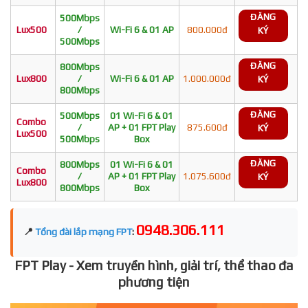
ĐĂNG
500Mbps
Lux500
/
Wi-Fi 6 & 01 AP
800.000đ
KÝ
500Mbps
ĐĂNG
800Mbps
Lux800
/
Wi-Fi 6 & 01 AP
1.000.000đ
KÝ
800Mbps
ĐĂNG
500Mbps
01 Wi-Fi 6 & 01
Combo
/
AP + 01 FPT Play
875.600đ
KÝ
Lux500
500Mbps
Box
ĐĂNG
800Mbps
01 Wi-Fi 6 & 01
Combo
/
AP + 01 FPT Play
1.075.600đ
KÝ
Lux800
800Mbps
Box
0948.306.111
📍
Tổng đài lắp mạng FPT
:
FPT Play - Xem truyền hình, giải trí, thể thao đa
phương tiện