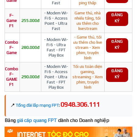
Game
Fast
ping thấp
- Modem Wi-
Game thủ, nhà
ĐĂNG
F-
Fi 6 - Access
nhiều tầng, tối
Game
255.000đ
KÝ
Point - Ultra
ưu thêm cho
F1
Fast
livestream
- Game thủ, tối
- Modem Wi-
ĐĂNG
Combo
ưu thêm cho live
Fi 6 - Ultra
F-
280.000đ
stream - Xem
KÝ
Fast - FPT
Game
phim, truyền
Play Box
hình
- Modem Wi-
Tối ưu toàn diện
Combo
ĐĂNG
Fi 6 - Access
gaming,
F-
290.000đ
Point - Ultra
streaming - Xem
KÝ
GAME
Fast - FPT
phim, truyền
F1
Play Box
hình
0948.306.111
📍
Tổng đài lắp mạng FPT
:
Bảng
giá cáp quang FPT
dành cho Doanh nghiệp