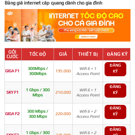
Bảng giá internet cáp quang dành cho gia đình
GÓI
TỐC ĐỘ
GIÁ
THIẾT BỊ
ĐĂNG KÝ
CƯỚC
ĐĂNG
300Mbps /
Wifi 6 + 1
GIGA F1
195.000
KÝ
300Mbps
Access Point
ĐĂNG
1 Gbps / 300
Wifi 6 + 1
SKY F1
210.000
KÝ
Mbps
Access Point
ĐĂNG
300 Mbps /
Wifi 6 + 2
GIGA F2
220.000
KÝ
300 Mbps
Access Point
ĐĂNG
1 Gbps / 300
Wifi 6 + 2
SKY F2
235.000