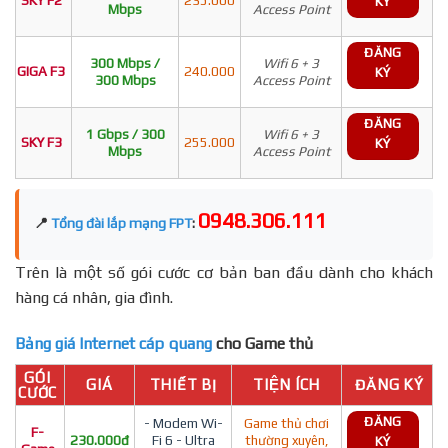
KÝ
Mbps
Access Point
ĐĂNG
300 Mbps /
Wifi 6 + 3
GIGA F3
240.000
KÝ
300 Mbps
Access Point
ĐĂNG
1 Gbps / 300
Wifi 6 + 3
SKY F3
255.000
KÝ
Mbps
Access Point
0948.306.111
📍
Tổng đài lắp mạng FPT
:
Trên là một số gói cước cơ bản ban đầu dành cho khách
hàng cá nhân, gia đình.
Bảng giá Internet cáp quang
cho Game thủ
GÓI
GIÁ
THIẾT BỊ
TIỆN ÍCH
ĐĂNG KÝ
CƯỚC
ĐĂNG
- Modem Wi-
Game thủ chơi
F-
230.000đ
Fi 6 - Ultra
thường xuyên,
KÝ