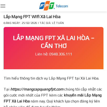
Skip
to
content
Lắp Mạng FPT Wifi Xã Lai Hòa
ĐĂNG NGÀY: 25/02/2026 | TÁC GIẢ: LÊ TUẤN
LẮP MẠNG FPT XÃ LAI HÒA –
CẦN THƠ
Liên hệ: 0948.306.111
Tìm hiểu thông tin dịch vụ Lắp Mạng FPT tại Xã Lai Hòa.
Tại
https://mangcapquangfpt.com
chúng tôi cập nhật các
gói cước mới nhất của FPT kèm các
khuyến mãi Lắp Mạng
FPT
Xã Lai Hòa
năm nay. Quý khách lựa chọn đăng ký liên