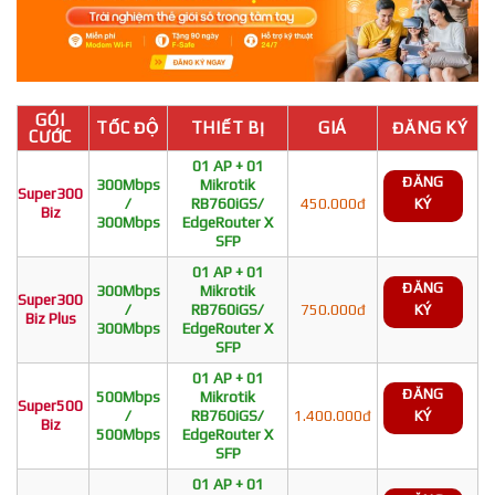
GÓI
TỐC ĐỘ
THIẾT BỊ
GIÁ
ĐĂNG KÝ
CƯỚC
01 AP + 01
ĐĂNG
300Mbps
Mikrotik
Super300
/
RB760iGS/
450.000đ
KÝ
Biz
300Mbps
EdgeRouter X
SFP
01 AP + 01
ĐĂNG
300Mbps
Mikrotik
Super300
/
RB760iGS/
750.000đ
KÝ
Biz Plus
300Mbps
EdgeRouter X
SFP
01 AP + 01
ĐĂNG
500Mbps
Mikrotik
Super500
/
RB760iGS/
1.400.000đ
KÝ
Biz
500Mbps
EdgeRouter X
SFP
01 AP + 01