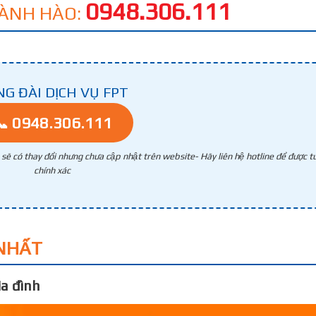
0948.306.111
 GÀNH HÀO:
NG ĐÀI DỊCH VỤ FPT
📞 0948.306.111
g sẽ có thay đổi nhưng chưa cập nhật trên website- Hãy liên hệ hotline để được tư
chính xác
NHẤT
a đình