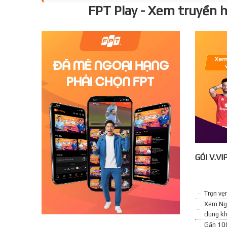
FPT Play - Xem truyền hì
GÓI V.VI
Trọn vẹ
Xem Ngo
dung kh
Gần 100