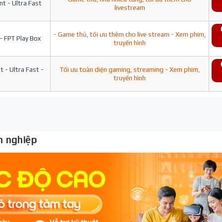
t - Ultra Fast
livestream
- Game thủ, tối ưu thêm cho live stream - Xem phim,
- FPT Play Box
truyền hình
 - Ultra Fast -
Tối ưu toàn diện gaming, streaming - Xem phim,
truyền hình
 nghiệp