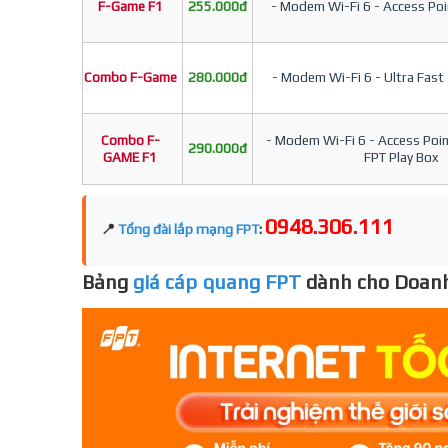
F-Game F1
255.000đ
- Modem Wi-Fi 6 - Access Poin
Combo F-Game
280.000đ
- Modem Wi-Fi 6 - Ultra Fast 
Combo F-
- Modem Wi-Fi 6 - Access Point
290.000đ
GAME F1
FPT Play Box
0948.306.111
📍
Tổng đài lắp mạng FPT
:
Bảng
giá cáp quang FPT
dành cho Doanh