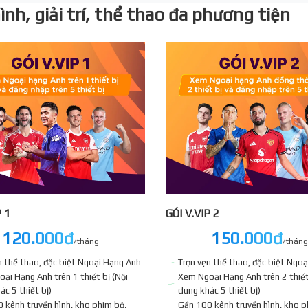
nh, giải trí, thể thao đa phương tiện
P 1
GÓI V.VIP 2
120.000đ
150.000đ
/tháng
/tháng
n thể thao, đặc biệt Ngoại Hạng Anh
Trọn vẹn thể thao, đặc biệt Ngo
ại Hạng Anh trên 1 thiết bị (Nội
Xem Ngoại Hạng Anh trên 2 thiết
ác 5 thiết bị)
dung khác 5 thiết bị)
 kênh truyền hình, kho phim bộ,
Gần 100 kênh truyền hình, kho p