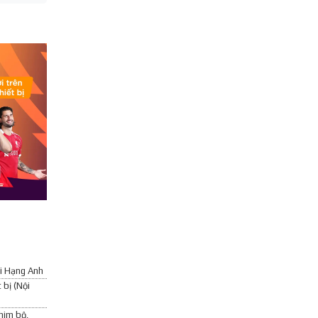
ại Hạng Anh
 bị (Nội
him bộ,