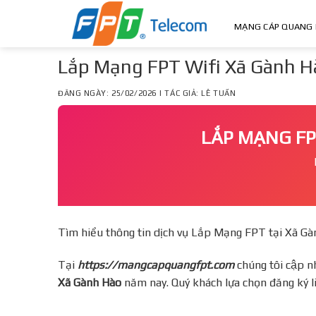
Skip
to
MẠNG CÁP QUANG 
content
Lắp Mạng FPT Wifi Xã Gành 
ĐĂNG NGÀY: 25/02/2026 | TÁC GIẢ: LÊ TUẤN
LẮP MẠNG F
Tìm hiểu thông tin dịch vụ Lắp Mạng FPT tại Xã G
Tại
https://mangcapquangfpt.com
chúng tôi cập nh
Xã Gành Hào
năm nay. Quý khách lựa chọn đăng ký l