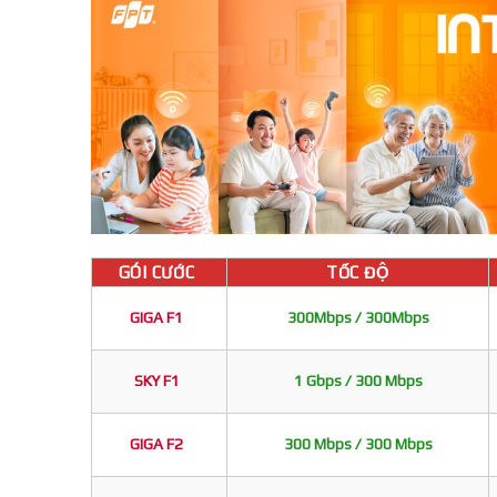
GÓI CƯỚC
TỐC ĐỘ
GIGA F1
300Mbps / 300Mbps
SKY F1
1 Gbps / 300 Mbps
GIGA F2
300 Mbps / 300 Mbps