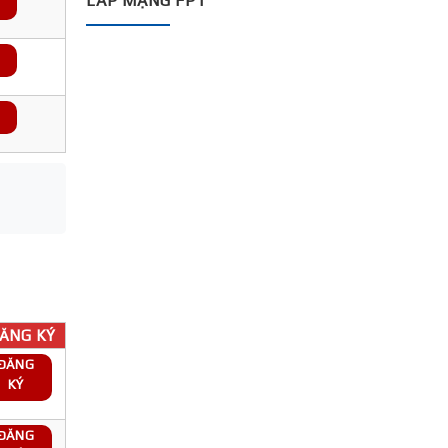
LẮP MẠNG FPT
ĂNG KÝ
ĐĂNG
KÝ
ĐĂNG