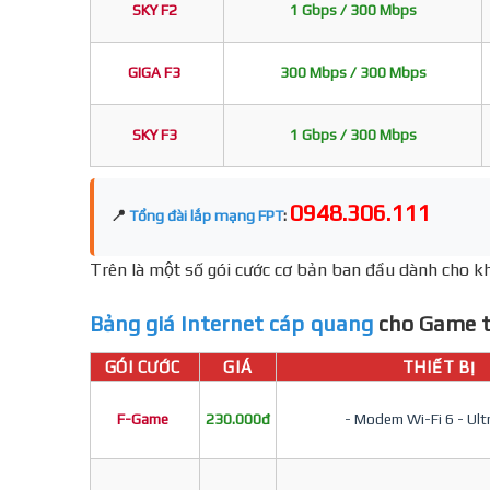
SKY F2
1 Gbps / 300 Mbps
GIGA F3
300 Mbps / 300 Mbps
SKY F3
1 Gbps / 300 Mbps
0948.306.111
📍
Tổng đài lắp mạng FPT
:
Trên là một số gói cước cơ bản ban đầu dành cho kh
Bảng giá Internet cáp quang
cho Game t
GÓI CƯỚC
GIÁ
THIẾT BỊ
F-Game
230.000đ
- Modem Wi-Fi 6 - Ult