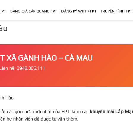
FPT
BẢNG GIÁ CÁP QUANG FPT
ĐĂNG KÝ WIFI 7 FPT
TRUYỀN HÌNH FPT
Hào
PT XÃ GÀNH HÀO – CÀ MAU
Liên hệ: 0948.306.111
ành Hào.
ật các gói cước mới nhất của FPT kèm các
khuyến mãi Lắp Ma
iên hệ nhân viên để được tư vấn thêm.