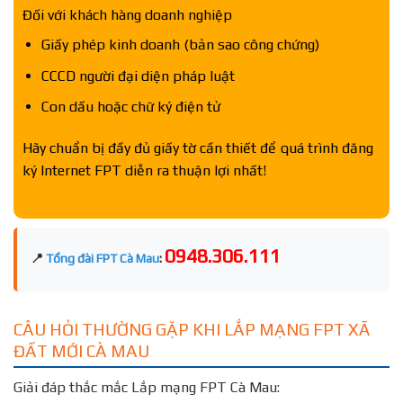
Đối với khách hàng doanh nghiệp
Giấy phép kinh doanh (bản sao công chứng)
CCCD người đại diện pháp luật
Con dấu hoặc chữ ký điện tử
Hãy chuẩn bị đầy đủ giấy tờ cần thiết để quá trình đăng
ký Internet FPT diễn ra thuận lợi nhất!
0948.306.111
📍
Tổng đài FPT Cà Mau
:
CÂU HỎI THƯỜNG GẶP KHI LẮP MẠNG FPT XÃ
ĐẤT MỚI CÀ MAU
Giải đáp thắc mắc Lắp mạng FPT Cà Mau: