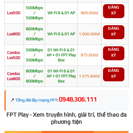
ĐĂNG
500Mbps
Lux500
/
Wi-Fi 6 & 01 AP
800.000đ
KÝ
500Mbps
ĐĂNG
800Mbps
Lux800
/
Wi-Fi 6 & 01 AP
1.000.000đ
KÝ
800Mbps
ĐĂNG
500Mbps
01 Wi-Fi 6 & 01
Combo
/
AP + 01 FPT Play
875.600đ
KÝ
Lux500
500Mbps
Box
ĐĂNG
800Mbps
01 Wi-Fi 6 & 01
Combo
/
AP + 01 FPT Play
1.075.600đ
KÝ
Lux800
800Mbps
Box
0948.306.111
📍
Tổng đài lắp mạng FPT
:
FPT Play - Xem truyền hình, giải trí, thể thao đa
phương tiện