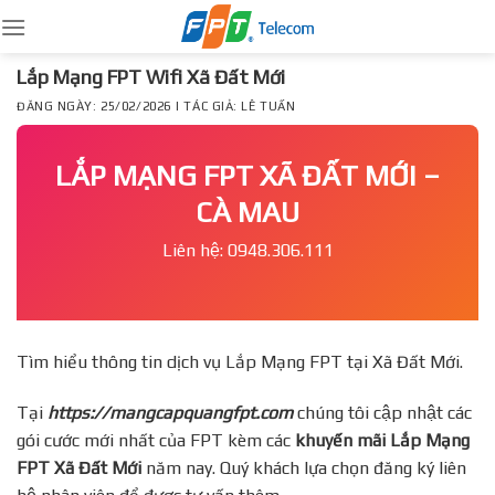
Skip
to
content
Lắp Mạng FPT Wifi Xã Đất Mới
ĐĂNG NGÀY: 25/02/2026 | TÁC GIẢ: LÊ TUẤN
LẮP MẠNG FPT XÃ ĐẤT MỚI –
CÀ MAU
Liên hệ: 0948.306.111
Tìm hiểu thông tin dịch vụ Lắp Mạng FPT tại Xã Đất Mới.
Tại
https://mangcapquangfpt.com
chúng tôi cập nhật các
gói cước mới nhất của FPT kèm các
khuyến mãi Lắp Mạng
FPT
Xã Đất Mới
năm nay. Quý khách lựa chọn đăng ký liên