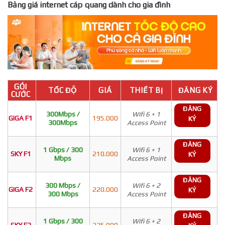
Bảng giá internet cáp quang dành cho gia đình
GÓI
TỐC ĐỘ
GIÁ
THIẾT BỊ
ĐĂNG KÝ
CƯỚC
ĐĂNG
300Mbps /
Wifi 6 + 1
GIGA F1
195.000
KÝ
300Mbps
Access Point
ĐĂNG
1 Gbps / 300
Wifi 6 + 1
SKY F1
210.000
KÝ
Mbps
Access Point
ĐĂNG
300 Mbps /
Wifi 6 + 2
GIGA F2
220.000
KÝ
300 Mbps
Access Point
ĐĂNG
1 Gbps / 300
Wifi 6 + 2
SKY F2
235.000