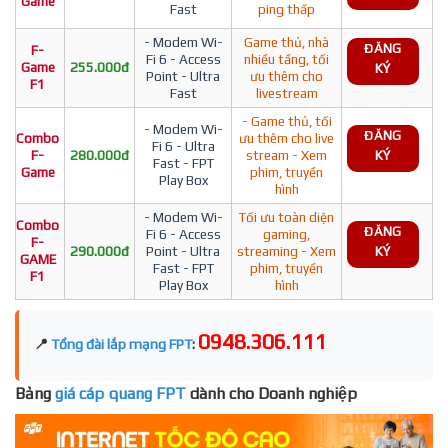
Game
Fast
ping thấp
- Modem Wi-
Game thủ, nhà
ĐĂNG
F-
Fi 6 - Access
nhiều tầng, tối
Game
255.000đ
KÝ
Point - Ultra
ưu thêm cho
F1
Fast
livestream
- Game thủ, tối
- Modem Wi-
ĐĂNG
Combo
ưu thêm cho live
Fi 6 - Ultra
F-
280.000đ
stream - Xem
KÝ
Fast - FPT
Game
phim, truyền
Play Box
hình
- Modem Wi-
Tối ưu toàn diện
Combo
ĐĂNG
Fi 6 - Access
gaming,
F-
290.000đ
Point - Ultra
streaming - Xem
KÝ
GAME
Fast - FPT
phim, truyền
F1
Play Box
hình
0948.306.111
📍
Tổng đài lắp mạng FPT
:
Bảng
giá cáp quang FPT
dành cho Doanh nghiệp