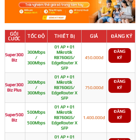
GÓI
TỐC ĐỘ
THIẾT BỊ
GIÁ
ĐĂNG KÝ
CƯỚC
01 AP + 01
ĐĂNG
300Mbps
Mikrotik
Super300
/
RB760iGS/
450.000đ
KÝ
Biz
300Mbps
EdgeRouter X
SFP
01 AP + 01
ĐĂNG
300Mbps
Mikrotik
Super300
/
RB760iGS/
750.000đ
KÝ
Biz Plus
300Mbps
EdgeRouter X
SFP
01 AP + 01
ĐĂNG
500Mbps
Mikrotik
Super500
/
RB760iGS/
1.400.000đ
KÝ
Biz
500Mbps
EdgeRouter X
SFP
01 AP + 01