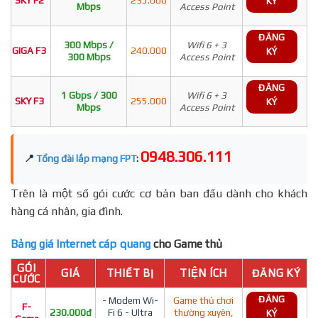
KÝ
Mbps
Access Point
ĐĂNG
300 Mbps /
Wifi 6 + 3
GIGA F3
240.000
KÝ
300 Mbps
Access Point
ĐĂNG
1 Gbps / 300
Wifi 6 + 3
SKY F3
255.000
KÝ
Mbps
Access Point
0948.306.111
📍
Tổng đài lắp mạng FPT
:
Trên là một số gói cước cơ bản ban đầu dành cho khách
hàng cá nhân, gia đình.
Bảng giá Internet cáp quang
cho Game thủ
GÓI
GIÁ
THIẾT BỊ
TIỆN ÍCH
ĐĂNG KÝ
CƯỚC
ĐĂNG
- Modem Wi-
Game thủ chơi
F-
230.000đ
Fi 6 - Ultra
thường xuyên,
KÝ