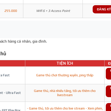
ĐĂNG KÝ
255.000
Wifi 6 + 3 Access Point
ách hàng cá nhân, gia đình.
hủ
TIỆN ÍCH
Đ
ra Fast
Game thủ chơi thường xuyên, ping thấp
Game thủ, nhà nhiều tầng, tối ưu thêm cho
t - Ultra Fast
livestream
- Game thủ, tối ưu thêm cho live stream - Xem phim,
- FPT Play Box