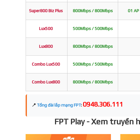
Super800 Biz Plus
800Mbps / 800Mbps
01 AP 
Lux500
500Mbps / 500Mbps
Lux800
800Mbps / 800Mbps
Combo Lux500
500Mbps / 500Mbps
Combo Lux800
800Mbps / 800Mbps
0948.306.111
📍
Tổng đài lắp mạng FPT
:
FPT Play - Xem truyền hì