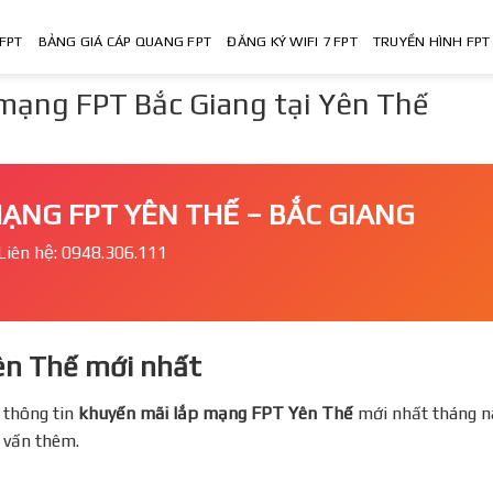
FPT
BẢNG GIÁ CÁP QUANG FPT
ĐĂNG KÝ WIFI 7 FPT
TRUYỀN HÌNH FPT
 mạng FPT Bắc Giang tại Yên Thế
 MẠNG FPT YÊN THẾ – BẮC GIANG
Liên hệ: 0948.306.111
ên Thế mới nhất
 thông tin
khuyến mãi lắp mạng FPT
Yên Thế
mới nhất tháng na
ư vấn thêm.