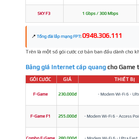
SKY F3
1 Gbps / 300 Mbps
0948.306.111
📍
Tổng đài lắp mạng FPT
:
Trên là một số gói cước cơ bản ban đầu dành cho kh
Bảng giá Internet cáp quang
cho Game t
GÓI CƯỚC
GIÁ
THIẾT BỊ
F-Game
230.000đ
- Modem Wi-Fi 6 - Ult
F-Game F1
255.000đ
- Modem Wi-Fi 6 - Access Poin
Combo F-Game
280.000đ
- Modem Wi-Fi 6 - Ultra Fast 