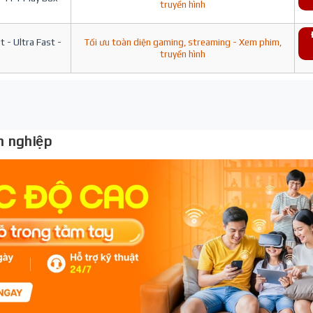
truyền hình
 - Ultra Fast -
Tối ưu toàn diện gaming, streaming - Xem phim,
truyền hình
 nghiệp