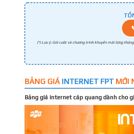
TỔ
(*) Lưu ý: Gói cước và chương trình khuyến mãi từng thán
BẢNG GIÁ
INTERNET FPT
MỚI 
Bảng giá internet cáp quang dành cho gi