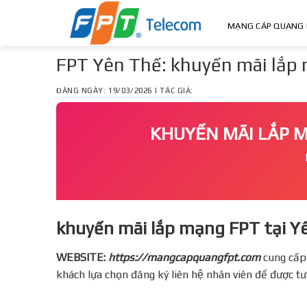
Skip
to
MẠNG CÁP QUANG 
content
FPT Yên Thế: khuyến mãi lắp
ĐĂNG NGÀY: 19/03/2026 | TÁC GIẢ:
KHUYẾN MÃI LẮP
khuyến mãi lắp mạng FPT tại Y
WEBSITE:
https://mangcapquangfpt.com
cung cấp
khách lựa chọn đăng ký liên hệ nhân viên để được t