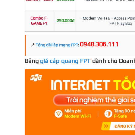
Combo F-
- Modem Wi-Fi 6 - Access Point
290.000đ
GAME F1
FPT Play Box
0948.306.111
📍
Tổng đài lắp mạng FPT
:
Bảng
giá cáp quang FPT
dành cho Doanh