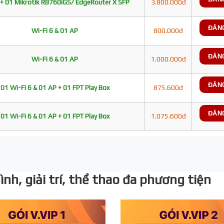
+ 01 Mikrotik RB760iGS/ EdgeRouter X SFP
3.800.000đ
ĐĂN
Wi-Fi 6 & 01 AP
800.000đ
ĐĂN
Wi-Fi 6 & 01 AP
1.000.000đ
ĐĂN
01 Wi-Fi 6 & 01 AP + 01 FPT Play Box
875.600đ
ĐĂN
01 Wi-Fi 6 & 01 AP + 01 FPT Play Box
1.075.600đ
nh, giải trí, thể thao đa phương tiện