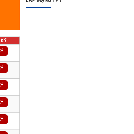
LẮP MẠNG FPT
KÝ
KÝ
KÝ
KÝ
KÝ
KÝ