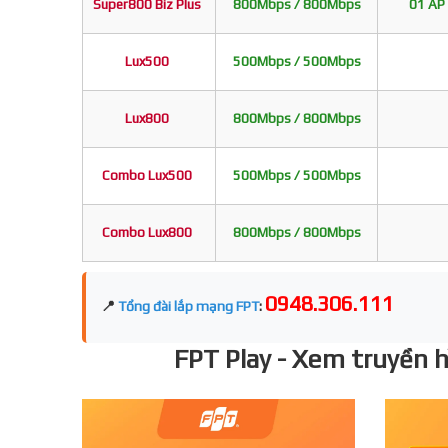
Super800 Biz Plus
800Mbps / 800Mbps
01 AP 
Lux500
500Mbps / 500Mbps
Lux800
800Mbps / 800Mbps
Combo Lux500
500Mbps / 500Mbps
Combo Lux800
800Mbps / 800Mbps
0948.306.111
📍
Tổng đài lắp mạng FPT
:
FPT Play - Xem truyền hì