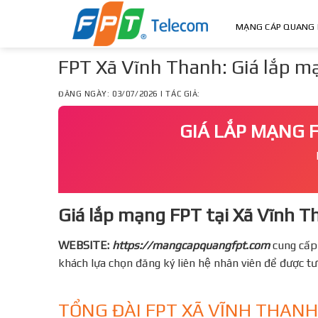
Skip
to
MẠNG CÁP QUANG 
content
FPT Xã Vĩnh Thanh: Giá lắp mạ
ĐĂNG NGÀY: 03/07/2026 | TÁC GIẢ:
GIÁ LẮP MẠNG F
Giá lắp mạng FPT tại Xã Vĩnh Th
WEBSITE:
https://mangcapquangfpt.com
cung cấp
khách lựa chọn đăng ký liên hệ nhân viên để được t
TỔNG ĐÀI FPT XÃ VĨNH THANH