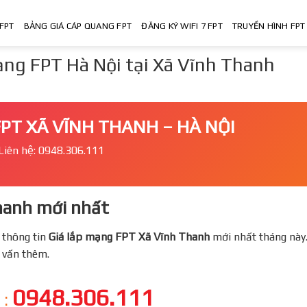
FPT
BẢNG GIÁ CÁP QUANG FPT
ĐĂNG KÝ WIFI 7 FPT
TRUYỀN HÌNH FPT
ng FPT Hà Nội tại Xã Vĩnh Thanh
PT XÃ VĨNH THANH – HÀ NỘI
Liên hệ: 0948.306.111
anh mới nhất
 thông tin
Giá lắp mạng FPT
Xã Vĩnh Thanh
mới nhất tháng này
ư vấn thêm.
0948.306.111
 :