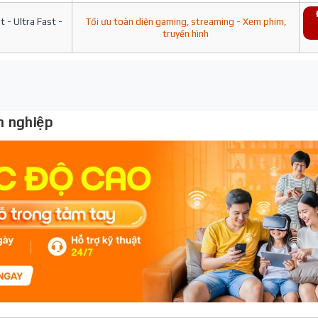
 - Ultra Fast -
Tối ưu toàn diện gaming, streaming - Xem phim,
truyền hình
 nghiệp