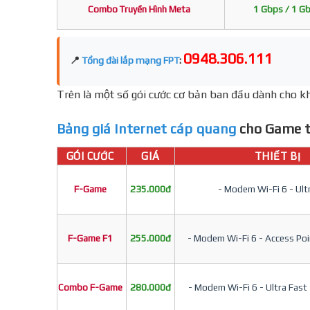
Combo Truyền Hình Meta
1 Gbps / 1 G
0948.306.111
📍
Tổng đài lắp mạng FPT
:
Trên là một số gói cước cơ bản ban đầu dành cho kh
Bảng giá Internet cáp quang
cho Game t
GÓI CƯỚC
GIÁ
THIẾT BỊ
F-Game
235.000đ
- Modem Wi-Fi 6 - Ult
F-Game F1
255.000đ
- Modem Wi-Fi 6 - Access Poin
Combo F-Game
280.000đ
- Modem Wi-Fi 6 - Ultra Fast 