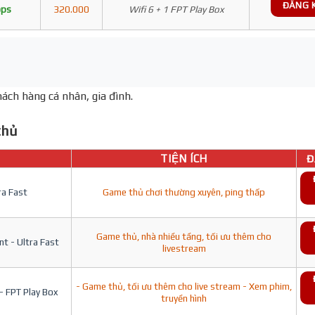
ĐĂNG 
bps
320.000
Wifi 6 + 1 FPT Play Box
ách hàng cá nhân, gia đình.
hủ
TIỆN ÍCH
Đ
ra Fast
Game thủ chơi thường xuyên, ping thấp
Game thủ, nhà nhiều tầng, tối ưu thêm cho
t - Ultra Fast
livestream
- Game thủ, tối ưu thêm cho live stream - Xem phim,
- FPT Play Box
truyền hình