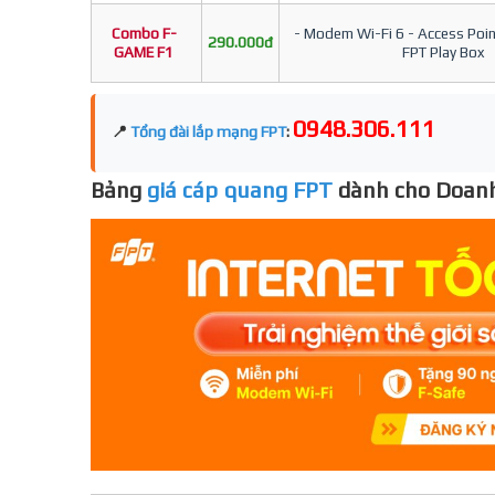
Combo F-
- Modem Wi-Fi 6 - Access Point
290.000đ
GAME F1
FPT Play Box
0948.306.111
📍
Tổng đài lắp mạng FPT
:
Bảng
giá cáp quang FPT
dành cho Doanh