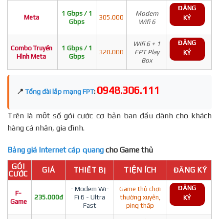
ĐĂNG
1 Gbps / 1
Modem
Meta
305.000
KÝ
Gbps
Wifi 6
ĐĂNG
Wifi 6 + 1
Combo Truyền
1 Gbps / 1
320.000
FPT Play
KÝ
Hình Meta
Gbps
Box
0948.306.111
📍
Tổng đài lắp mạng FPT
:
Trên là một số gói cước cơ bản ban đầu dành cho khách
hàng cá nhân, gia đình.
Bảng giá Internet cáp quang
cho Game thủ
GÓI
GIÁ
THIẾT BỊ
TIỆN ÍCH
ĐĂNG KÝ
CƯỚC
ĐĂNG
- Modem Wi-
Game thủ chơi
F-
235.000đ
Fi 6 - Ultra
thường xuyên,
KÝ
Game
Fast
ping thấp