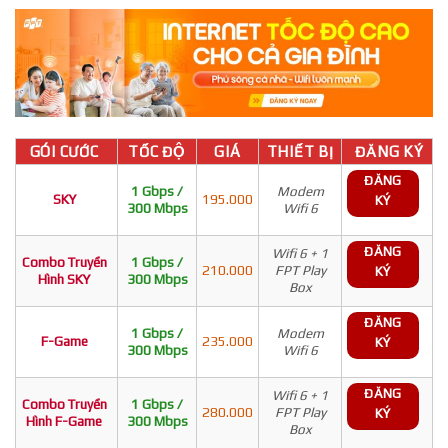
GÓI CƯỚC
TỐC ĐỘ
GIÁ
THIẾT BỊ
ĐĂNG KÝ
ĐĂNG
1 Gbps /
Modem
SKY
195.000
KÝ
300 Mbps
Wifi 6
ĐĂNG
Wifi 6 + 1
Combo Truyền
1 Gbps /
210.000
FPT Play
KÝ
Hình SKY
300 Mbps
Box
ĐĂNG
1 Gbps /
Modem
F-Game
235.000
KÝ
300 Mbps
Wifi 6
ĐĂNG
Wifi 6 + 1
Combo Truyền
1 Gbps /
280.000
FPT Play
KÝ
Hình F-Game
300 Mbps
Box