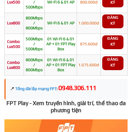
Lux500
/
Wi-Fi 6 & 01 AP
800.000đ
KÝ
500Mbps
ĐĂNG
800Mbps
Lux800
/
Wi-Fi 6 & 01 AP
1.000.000đ
KÝ
800Mbps
ĐĂNG
500Mbps
01 Wi-Fi 6 & 01
Combo
/
AP + 01 FPT Play
875.600đ
KÝ
Lux500
500Mbps
Box
ĐĂNG
800Mbps
01 Wi-Fi 6 & 01
Combo
/
AP + 01 FPT Play
1.075.600đ
KÝ
Lux800
800Mbps
Box
0948.306.111
📍
Tổng đài lắp mạng FPT
:
FPT Play - Xem truyền hình, giải trí, thể thao đa
phương tiện