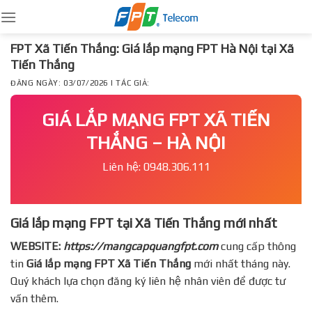
Skip
to
content
FPT Xã Tiến Thắng: Giá lắp mạng FPT Hà Nội tại Xã
Tiến Thắng
ĐĂNG NGÀY: 03/07/2026 | TÁC GIẢ:
GIÁ LẮP MẠNG FPT XÃ TIẾN
THẮNG – HÀ NỘI
Liên hệ: 0948.306.111
Giá lắp mạng FPT tại Xã Tiến Thắng mới nhất
WEBSITE:
https://mangcapquangfpt.com
cung cấp thông
tin
Giá lắp mạng FPT
Xã Tiến Thắng
mới nhất tháng này.
Quý khách lựa chọn đăng ký liên hệ nhân viên để được tư
vấn thêm.