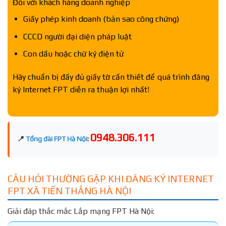
Đối với khách hàng doanh nghiệp
Giấy phép kinh doanh (bản sao công chứng)
CCCD người đại diện pháp luật
Con dấu hoặc chữ ký điện tử
Hãy chuẩn bị đầy đủ giấy tờ cần thiết để quá trình đăng
ký Internet FPT diễn ra thuận lợi nhất!
0948.306.111
📍
Tổng đài FPT Hà Nội
:
CÂU HỎI THƯỜNG GẶP KHI ĐĂNG KÝ INTERNET
FPT XÃ TIẾN THẮNG HÀ NỘI
Giải đáp thắc mắc Lắp mạng FPT Hà Nội: