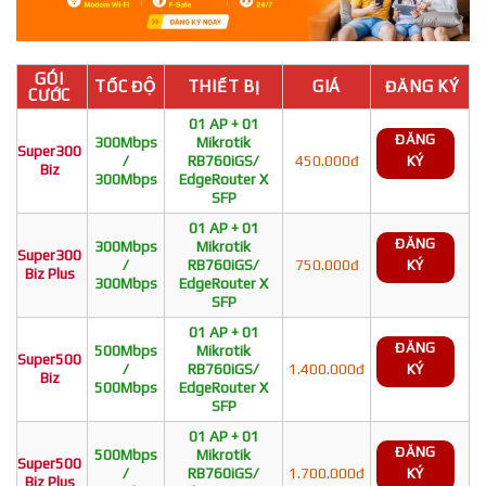
GÓI
TỐC ĐỘ
THIẾT BỊ
GIÁ
ĐĂNG KÝ
CƯỚC
01 AP + 01
ĐĂNG
300Mbps
Mikrotik
Super300
/
RB760iGS/
450.000đ
KÝ
Biz
300Mbps
EdgeRouter X
SFP
01 AP + 01
ĐĂNG
300Mbps
Mikrotik
Super300
/
RB760iGS/
750.000đ
KÝ
Biz Plus
300Mbps
EdgeRouter X
SFP
01 AP + 01
ĐĂNG
500Mbps
Mikrotik
Super500
/
RB760iGS/
1.400.000đ
KÝ
Biz
500Mbps
EdgeRouter X
SFP
01 AP + 01
ĐĂNG
500Mbps
Mikrotik
Super500
/
RB760iGS/
1.700.000đ
KÝ
Biz Plus