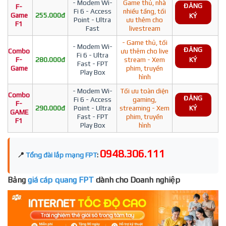
- Modem Wi-
Game thủ, nhà
ĐĂNG
F-
Fi 6 - Access
nhiều tầng, tối
Game
255.000đ
KÝ
Point - Ultra
ưu thêm cho
F1
Fast
livestream
- Game thủ, tối
- Modem Wi-
ĐĂNG
Combo
ưu thêm cho live
Fi 6 - Ultra
F-
280.000đ
stream - Xem
KÝ
Fast - FPT
Game
phim, truyền
Play Box
hình
- Modem Wi-
Tối ưu toàn diện
Combo
ĐĂNG
Fi 6 - Access
gaming,
F-
290.000đ
Point - Ultra
streaming - Xem
KÝ
GAME
Fast - FPT
phim, truyền
F1
Play Box
hình
0948.306.111
📍
Tổng đài lắp mạng FPT
:
Bảng
giá cáp quang FPT
dành cho Doanh nghiệp