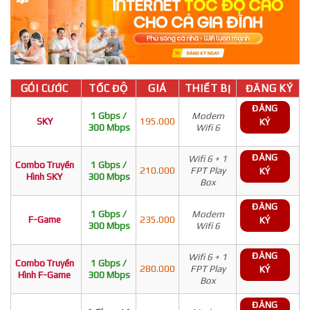
GÓI CƯỚC
TỐC ĐỘ
GIÁ
THIẾT BỊ
ĐĂNG KÝ
ĐĂNG
1 Gbps /
Modem
SKY
195.000
KÝ
300 Mbps
Wifi 6
ĐĂNG
Wifi 6 + 1
Combo Truyền
1 Gbps /
210.000
FPT Play
KÝ
Hình SKY
300 Mbps
Box
ĐĂNG
1 Gbps /
Modem
F-Game
235.000
KÝ
300 Mbps
Wifi 6
ĐĂNG
Wifi 6 + 1
Combo Truyền
1 Gbps /
280.000
FPT Play
KÝ
Hình F-Game
300 Mbps
Box
ĐĂNG