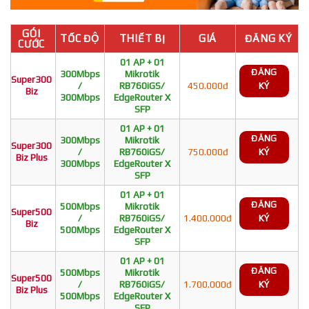
GÓI
TỐC ĐỘ
THIẾT BỊ
GIÁ
ĐĂNG KÝ
CƯỚC
01 AP + 01
ĐĂNG
300Mbps
Mikrotik
Super300
/
RB760iGS/
450.000đ
KÝ
Biz
300Mbps
EdgeRouter X
SFP
01 AP + 01
ĐĂNG
300Mbps
Mikrotik
Super300
/
RB760iGS/
750.000đ
KÝ
Biz Plus
300Mbps
EdgeRouter X
SFP
01 AP + 01
ĐĂNG
500Mbps
Mikrotik
Super500
/
RB760iGS/
1.400.000đ
KÝ
Biz
500Mbps
EdgeRouter X
SFP
01 AP + 01
ĐĂNG
500Mbps
Mikrotik
Super500
/
RB760iGS/
1.700.000đ
KÝ
Biz Plus
500Mbps
EdgeRouter X
SFP