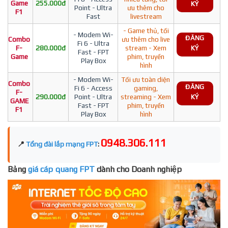
Game
255.000đ
KÝ
Point - Ultra
ưu thêm cho
F1
Fast
livestream
- Game thủ, tối
- Modem Wi-
ĐĂNG
Combo
ưu thêm cho live
Fi 6 - Ultra
F-
280.000đ
stream - Xem
KÝ
Fast - FPT
Game
phim, truyền
Play Box
hình
- Modem Wi-
Tối ưu toàn diện
Combo
ĐĂNG
Fi 6 - Access
gaming,
F-
290.000đ
Point - Ultra
streaming - Xem
KÝ
GAME
Fast - FPT
phim, truyền
F1
Play Box
hình
0948.306.111
📍
Tổng đài lắp mạng FPT
:
Bảng
giá cáp quang FPT
dành cho Doanh nghiệp