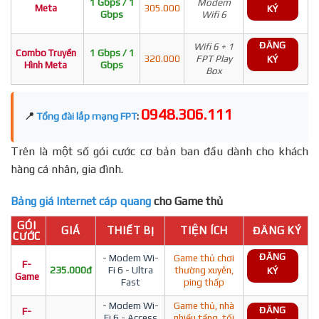
1 Gbps / 1
Modem
Meta
305.000
KÝ
Gbps
Wifi 6
ĐĂNG
Wifi 6 + 1
Combo Truyền
1 Gbps / 1
320.000
FPT Play
KÝ
Hình Meta
Gbps
Box
0948.306.111
📍
Tổng đài lắp mạng FPT
:
Trên là một số gói cước cơ bản ban đầu dành cho khách
hàng cá nhân, gia đình.
Bảng giá Internet cáp quang
cho Game thủ
GÓI
GIÁ
THIẾT BỊ
TIỆN ÍCH
ĐĂNG KÝ
CƯỚC
ĐĂNG
- Modem Wi-
Game thủ chơi
F-
235.000đ
Fi 6 - Ultra
thường xuyên,
KÝ
Game
Fast
ping thấp
- Modem Wi-
Game thủ, nhà
ĐĂNG
F-
Fi 6 - Access
nhiều tầng, tối