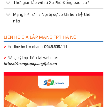
Thời gian lắp wifi ở Xã Phù Đổng bao lâu?
Mạng FPT ở Hà Nội bị sự cố thì liên hệ thế
nào
LIÊN HỆ GIÁ LẮP MẠNG FPT HÀ NỘI
✔
Hotline hỗ trợ nhanh:
0948.306.111
✔
Đăng ký trực tiếp tại website:
https://mangcapquangfpt.com