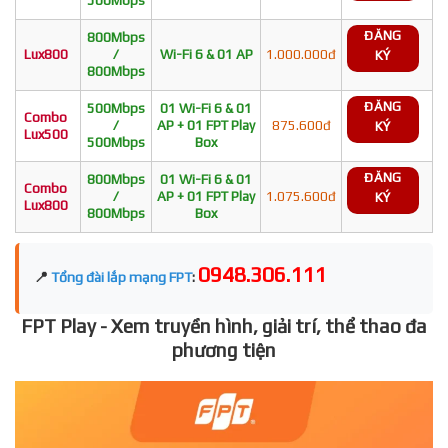
ĐĂNG
800Mbps
Lux800
/
Wi-Fi 6 & 01 AP
1.000.000đ
KÝ
800Mbps
ĐĂNG
500Mbps
01 Wi-Fi 6 & 01
Combo
/
AP + 01 FPT Play
875.600đ
KÝ
Lux500
500Mbps
Box
ĐĂNG
800Mbps
01 Wi-Fi 6 & 01
Combo
/
AP + 01 FPT Play
1.075.600đ
KÝ
Lux800
800Mbps
Box
0948.306.111
📍
Tổng đài lắp mạng FPT
:
FPT Play - Xem truyền hình, giải trí, thể thao đa
phương tiện