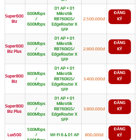
01 AP + 01
ĐĂNG
600Mbps
Mikrotik
Super600
/
RB760iGS/
2.500.000đ
KÝ
Biz
600Mbps
EdgeRouter X
SFP
01 AP + 01
ĐĂNG
600Mbps
Mikrotik
Super600
/
RB760iGS/
2.800.000đ
KÝ
Biz Plus
600Mbps
EdgeRouter X
SFP
01 AP + 01
ĐĂNG
800Mbps
Mikrotik
Super800
/
RB760iGS/
3.400.000đ
KÝ
Biz
800Mbps
EdgeRouter X
SFP
01 AP + 01
ĐĂNG
800Mbps
Mikrotik
Super800
/
RB760iGS/
3.800.000đ
KÝ
Biz Plus
800Mbps
EdgeRouter X
SFP
ĐĂNG
500Mbps
Lux500
/
Wi-Fi 6 & 01 AP
800.000đ
KÝ
500Mbps