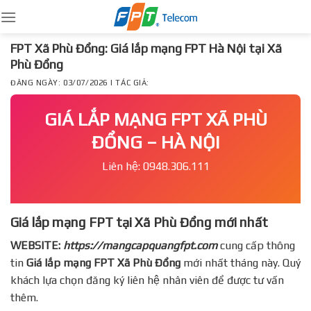
Skip
to
content
FPT Xã Phù Đổng: Giá lắp mạng FPT Hà Nội tại Xã
Phù Đổng
ĐĂNG NGÀY: 03/07/2026 | TÁC GIẢ:
GIÁ LẮP MẠNG FPT XÃ PHÙ
ĐỔNG – HÀ NỘI
Liên hệ: 0948.306.111
Giá lắp mạng FPT tại Xã Phù Đổng mới nhất
WEBSITE:
https://mangcapquangfpt.com
cung cấp thông
tin
Giá lắp mạng FPT
Xã Phù Đổng
mới nhất tháng này. Quý
khách lựa chọn đăng ký liên hệ nhân viên để được tư vấn
thêm.