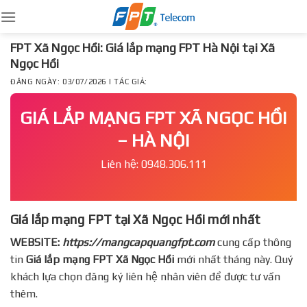
Skip
to
content
FPT Xã Ngọc Hồi: Giá lắp mạng FPT Hà Nội tại Xã
Ngọc Hồi
ĐĂNG NGÀY: 03/07/2026 | TÁC GIẢ:
GIÁ LẮP MẠNG FPT XÃ NGỌC HỒI
– HÀ NỘI
Liên hệ: 0948.306.111
Giá lắp mạng FPT tại Xã Ngọc Hồi mới nhất
WEBSITE:
https://mangcapquangfpt.com
cung cấp thông
tin
Giá lắp mạng FPT
Xã Ngọc Hồi
mới nhất tháng này. Quý
khách lựa chọn đăng ký liên hệ nhân viên để được tư vấn
thêm.