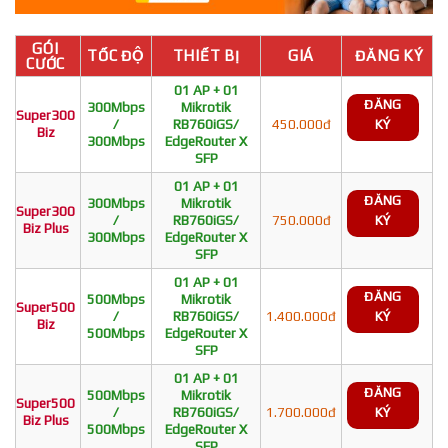
GÓI
TỐC ĐỘ
THIẾT BỊ
GIÁ
ĐĂNG KÝ
CƯỚC
01 AP + 01
ĐĂNG
300Mbps
Mikrotik
Super300
/
RB760iGS/
450.000đ
KÝ
Biz
300Mbps
EdgeRouter X
SFP
01 AP + 01
ĐĂNG
300Mbps
Mikrotik
Super300
/
RB760iGS/
750.000đ
KÝ
Biz Plus
300Mbps
EdgeRouter X
SFP
01 AP + 01
ĐĂNG
500Mbps
Mikrotik
Super500
/
RB760iGS/
1.400.000đ
KÝ
Biz
500Mbps
EdgeRouter X
SFP
01 AP + 01
ĐĂNG
500Mbps
Mikrotik
Super500
/
RB760iGS/
1.700.000đ
KÝ
Biz Plus
500Mbps
EdgeRouter X
SFP