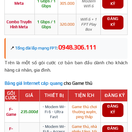
1 Gbps / 1
Modem
Meta
305.000
KÝ
Gbps
Wifi 6
ĐĂNG
Wifi 6 + 1
Combo Truyền
1 Gbps / 1
320.000
FPT Play
KÝ
Hình Meta
Gbps
Box
0948.306.111
📍
Tổng đài lắp mạng FPT
:
Trên là một số gói cước cơ bản ban đầu dành cho khách
hàng cá nhân, gia đình.
Bảng giá Internet cáp quang
cho Game thủ
GÓI
GIÁ
THIẾT BỊ
TIỆN ÍCH
ĐĂNG KÝ
CƯỚC
ĐĂNG
- Modem Wi-
Game thủ chơi
F-
235.000đ
Fi 6 - Ultra
thường xuyên,
KÝ
Game
Fast
ping thấp
- Modem Wi-
Game thủ, nhà
ĐĂNG
F-
Fi 6 - Access
nhiều tầng, tối