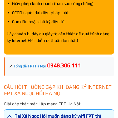
Giấy phép kinh doanh (bản sao công chứng)
CCCD người đại diện pháp luật
Con dấu hoặc chữ ký điện tử
Hãy chuẩn bị đầy đủ giấy tờ cần thiết để quá trình đăng
ký Internet FPT diễn ra thuận lợi nhất!
0948.306.111
📍
Tổng đài FPT Hà Nội
:
CÂU HỎI THƯỜNG GẶP KHI ĐĂNG KÝ INTERNET
FPT XÃ NGỌC HỒI HÀ NỘI
Giải đáp thắc mắc Lắp mạng FPT Hà Nội:
Tại Xã Ngọc Hồi muốn đăng ký wifi FPT thì