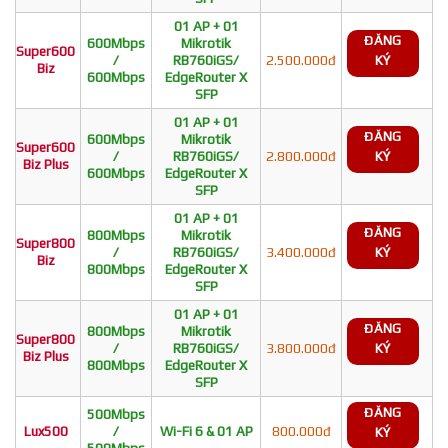
01 AP + 01
ĐĂNG
600Mbps
Mikrotik
Super600
/
RB760iGS/
2.500.000đ
KÝ
Biz
600Mbps
EdgeRouter X
SFP
01 AP + 01
ĐĂNG
600Mbps
Mikrotik
Super600
/
RB760iGS/
2.800.000đ
KÝ
Biz Plus
600Mbps
EdgeRouter X
SFP
01 AP + 01
ĐĂNG
800Mbps
Mikrotik
Super800
/
RB760iGS/
3.400.000đ
KÝ
Biz
800Mbps
EdgeRouter X
SFP
01 AP + 01
ĐĂNG
800Mbps
Mikrotik
Super800
/
RB760iGS/
3.800.000đ
KÝ
Biz Plus
800Mbps
EdgeRouter X
SFP
ĐĂNG
500Mbps
Lux500
/
Wi-Fi 6 & 01 AP
800.000đ
KÝ
500Mbps