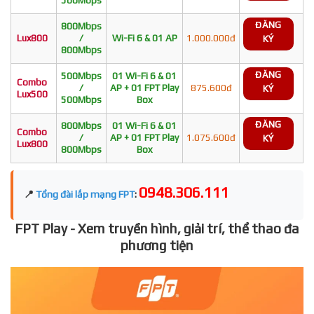
ĐĂNG
800Mbps
Lux800
/
Wi-Fi 6 & 01 AP
1.000.000đ
KÝ
800Mbps
ĐĂNG
500Mbps
01 Wi-Fi 6 & 01
Combo
/
AP + 01 FPT Play
875.600đ
KÝ
Lux500
500Mbps
Box
ĐĂNG
800Mbps
01 Wi-Fi 6 & 01
Combo
/
AP + 01 FPT Play
1.075.600đ
KÝ
Lux800
800Mbps
Box
0948.306.111
📍
Tổng đài lắp mạng FPT
:
FPT Play - Xem truyền hình, giải trí, thể thao đa
phương tiện