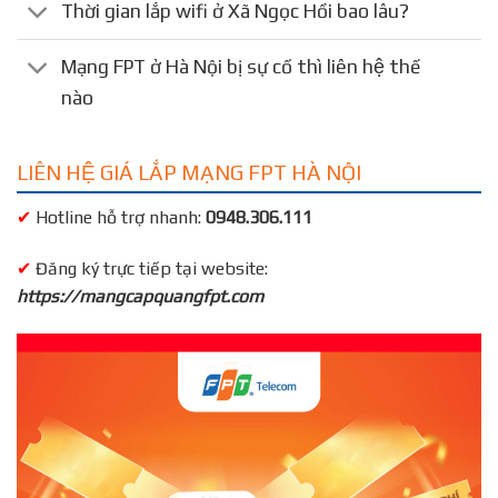
Thời gian lắp wifi ở Xã Ngọc Hồi bao lâu?
Mạng FPT ở Hà Nội bị sự cố thì liên hệ thế
nào
LIÊN HỆ GIÁ LẮP MẠNG FPT HÀ NỘI
✔
Hotline hỗ trợ nhanh:
0948.306.111
✔
Đăng ký trực tiếp tại website:
https://mangcapquangfpt.com