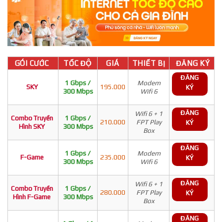
GÓI CƯỚC
TỐC ĐỘ
GIÁ
THIẾT BỊ
ĐĂNG KÝ
ĐĂNG
1 Gbps /
Modem
SKY
195.000
KÝ
300 Mbps
Wifi 6
ĐĂNG
Wifi 6 + 1
Combo Truyền
1 Gbps /
210.000
FPT Play
KÝ
Hình SKY
300 Mbps
Box
ĐĂNG
1 Gbps /
Modem
F-Game
235.000
KÝ
300 Mbps
Wifi 6
ĐĂNG
Wifi 6 + 1
Combo Truyền
1 Gbps /
280.000
FPT Play
KÝ
Hình F-Game
300 Mbps
Box
ĐĂNG