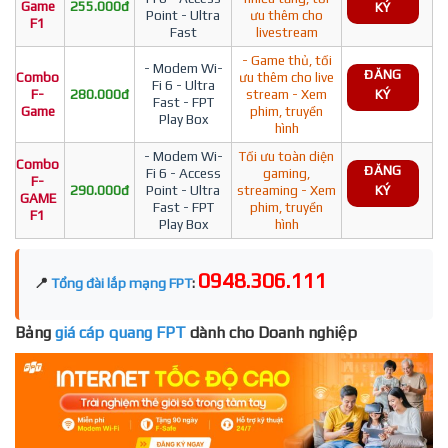
Game
255.000đ
KÝ
Point - Ultra
ưu thêm cho
F1
Fast
livestream
- Game thủ, tối
- Modem Wi-
ĐĂNG
Combo
ưu thêm cho live
Fi 6 - Ultra
F-
280.000đ
stream - Xem
KÝ
Fast - FPT
Game
phim, truyền
Play Box
hình
- Modem Wi-
Tối ưu toàn diện
Combo
ĐĂNG
Fi 6 - Access
gaming,
F-
290.000đ
Point - Ultra
streaming - Xem
KÝ
GAME
Fast - FPT
phim, truyền
F1
Play Box
hình
0948.306.111
📍
Tổng đài lắp mạng FPT
:
Bảng
giá cáp quang FPT
dành cho Doanh nghiệp