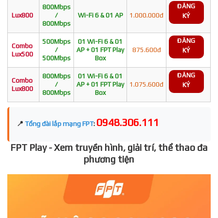
ĐĂNG
800Mbps
Lux800
/
Wi-Fi 6 & 01 AP
1.000.000đ
KÝ
800Mbps
ĐĂNG
500Mbps
01 Wi-Fi 6 & 01
Combo
/
AP + 01 FPT Play
875.600đ
KÝ
Lux500
500Mbps
Box
ĐĂNG
800Mbps
01 Wi-Fi 6 & 01
Combo
/
AP + 01 FPT Play
1.075.600đ
KÝ
Lux800
800Mbps
Box
0948.306.111
📍
Tổng đài lắp mạng FPT
:
FPT Play - Xem truyền hình, giải trí, thể thao đa
phương tiện