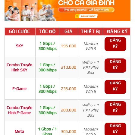
GÓI CƯỚC
TỐC ĐỘ
GIÁ
THIẾT BỊ
ĐĂNG KÝ
ĐĂNG
1 Gbps /
Modem
SKY
195.000
KÝ
300 Mbps
Wifi 6
ĐĂNG
Wifi 6 + 1
Combo Truyền
1 Gbps /
210.000
FPT Play
KÝ
Hình SKY
300 Mbps
Box
ĐĂNG
1 Gbps /
Modem
F-Game
235.000
KÝ
300 Mbps
Wifi 6
ĐĂNG
Wifi 6 + 1
Combo Truyền
1 Gbps /
280.000
FPT Play
KÝ
Hình F-Game
300 Mbps
Box
ĐĂNG
1 Gbps / 1
Modem
Meta
305.000
KÝ
Gbps
Wifi 6