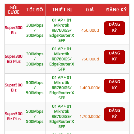
GÓI
TỐC ĐỘ
THIẾT BỊ
GIÁ
ĐĂNG KÝ
CƯỚC
01 AP + 01
ĐĂNG
300Mbps
Mikrotik
Super300
/
RB760iGS/
450.000đ
KÝ
Biz
300Mbps
EdgeRouter X
SFP
01 AP + 01
ĐĂNG
300Mbps
Mikrotik
Super300
/
RB760iGS/
750.000đ
KÝ
Biz Plus
300Mbps
EdgeRouter X
SFP
01 AP + 01
ĐĂNG
500Mbps
Mikrotik
Super500
/
RB760iGS/
1.400.000đ
KÝ
Biz
500Mbps
EdgeRouter X
SFP
01 AP + 01
ĐĂNG
500Mbps
Mikrotik
Super500
/
RB760iGS/
1.700.000đ
KÝ
Biz Plus
500Mbps
EdgeRouter X
SFP