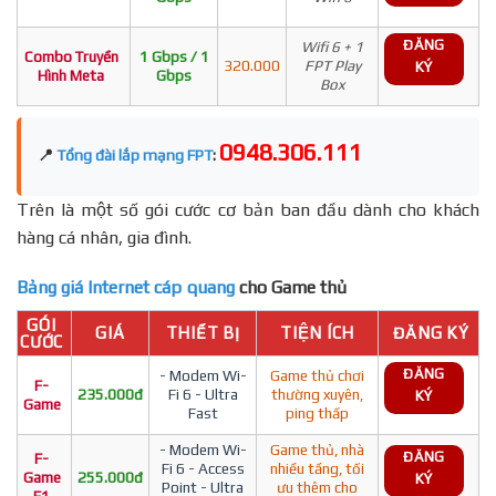
ĐĂNG
Wifi 6 + 1
Combo Truyền
1 Gbps / 1
320.000
FPT Play
KÝ
Hình Meta
Gbps
Box
0948.306.111
📍
Tổng đài lắp mạng FPT
:
Trên là một số gói cước cơ bản ban đầu dành cho khách
hàng cá nhân, gia đình.
Bảng giá Internet cáp quang
cho Game thủ
GÓI
GIÁ
THIẾT BỊ
TIỆN ÍCH
ĐĂNG KÝ
CƯỚC
ĐĂNG
- Modem Wi-
Game thủ chơi
F-
235.000đ
Fi 6 - Ultra
thường xuyên,
KÝ
Game
Fast
ping thấp
- Modem Wi-
Game thủ, nhà
ĐĂNG
F-
Fi 6 - Access
nhiều tầng, tối
Game
255.000đ
KÝ
Point - Ultra
ưu thêm cho