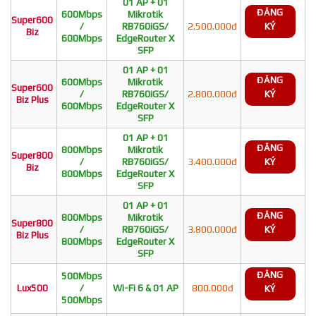
01 AP + 01
ĐĂNG
600Mbps
Mikrotik
Super600
/
RB760iGS/
2.500.000đ
KÝ
Biz
600Mbps
EdgeRouter X
SFP
01 AP + 01
ĐĂNG
600Mbps
Mikrotik
Super600
/
RB760iGS/
2.800.000đ
KÝ
Biz Plus
600Mbps
EdgeRouter X
SFP
01 AP + 01
ĐĂNG
800Mbps
Mikrotik
Super800
/
RB760iGS/
3.400.000đ
KÝ
Biz
800Mbps
EdgeRouter X
SFP
01 AP + 01
ĐĂNG
800Mbps
Mikrotik
Super800
/
RB760iGS/
3.800.000đ
KÝ
Biz Plus
800Mbps
EdgeRouter X
SFP
ĐĂNG
500Mbps
Lux500
/
Wi-Fi 6 & 01 AP
800.000đ
KÝ
500Mbps