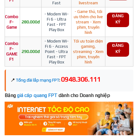
F1
Fast
livestream
- Game thủ, tối
- Modem Wi-
ĐĂNG
Combo
ưu thêm cho live
Fi 6 - Ultra
F-
280.000đ
stream - Xem
KÝ
Fast - FPT
Game
phim, truyền
Play Box
hình
- Modem Wi-
Tối ưu toàn diện
Combo
ĐĂNG
Fi 6 - Access
gaming,
F-
290.000đ
Point - Ultra
streaming - Xem
KÝ
GAME
Fast - FPT
phim, truyền
F1
Play Box
hình
0948.306.111
📍
Tổng đài lắp mạng FPT
:
Bảng
giá cáp quang FPT
dành cho Doanh nghiệp