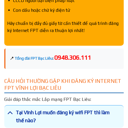
CCCD người đại diện pháp luật
Con dấu hoặc chữ ký điện tử
Hãy chuẩn bị đầy đủ giấy tờ cần thiết để quá trình đăng
ký Internet FPT diễn ra thuận lợi nhất!
0948.306.111
📍
Tổng đài FPT Bạc Liêu
:
CÂU HỎI THƯỜNG GẶP KHI ĐĂNG KÝ INTERNET
FPT VĨNH LỢI BẠC LIÊU
Giải đáp thắc mắc Lắp mạng FPT Bạc Liêu:
Tại Vĩnh Lợi muốn đăng ký wifi FPT thì làm
thế nào?