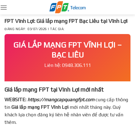
Skip
to
content
FPT Vĩnh Lợi: Giá lắp mạng FPT Bạc Liêu tại Vĩnh Lợi
ĐĂNG NGÀY: 03/07/2026 | TÁC GIẢ:
GIÁ LẮP MẠNG FPT VĨNH LỢI –
BẠC LIÊU
Liên hệ: 0948.306.111
Giá lắp mạng FPT tại Vĩnh Lợi mới nhất
WEBSITE:
https://mangcapquangfpt.com
cung cấp thông
tin
Giá lắp mạng FPT
Vĩnh Lợi
mới nhất tháng này. Quý
khách lựa chọn đăng ký liên hệ nhân viên để được tư vấn
thêm.