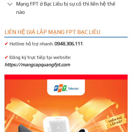
Mạng FPT ở Bạc Liêu bị sự cố thì liên hệ thế
nào
LIÊN HỆ GIÁ LẮP MẠNG FPT BẠC LIÊU
✔
Hotline hỗ trợ nhanh:
0948.306.111
✔
Đăng ký trực tiếp tại website:
https://mangcapquangfpt.com