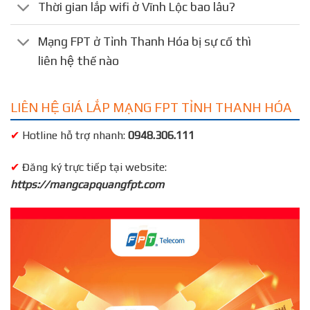
Thời gian lắp wifi ở Vĩnh Lộc bao lâu?
Mạng FPT ở Tỉnh Thanh Hóa bị sự cố thì
liên hệ thế nào
LIÊN HỆ GIÁ LẮP MẠNG FPT TỈNH THANH HÓA
✔
Hotline hỗ trợ nhanh:
0948.306.111
✔
Đăng ký trực tiếp tại website:
https://mangcapquangfpt.com