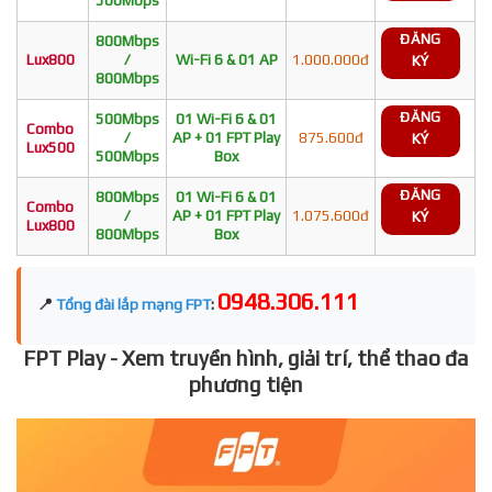
ĐĂNG
800Mbps
Lux800
/
Wi-Fi 6 & 01 AP
1.000.000đ
KÝ
800Mbps
ĐĂNG
500Mbps
01 Wi-Fi 6 & 01
Combo
/
AP + 01 FPT Play
875.600đ
KÝ
Lux500
500Mbps
Box
ĐĂNG
800Mbps
01 Wi-Fi 6 & 01
Combo
/
AP + 01 FPT Play
1.075.600đ
KÝ
Lux800
800Mbps
Box
0948.306.111
📍
Tổng đài lắp mạng FPT
:
FPT Play - Xem truyền hình, giải trí, thể thao đa
phương tiện