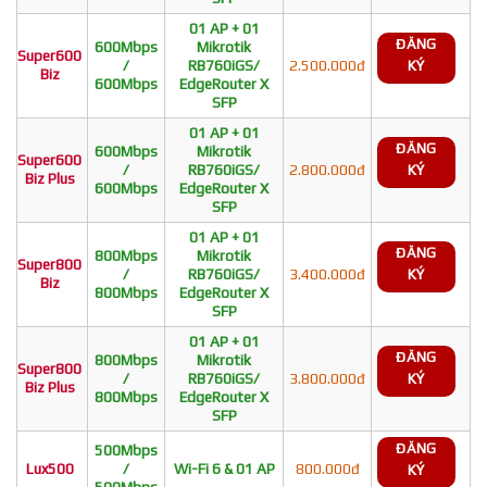
01 AP + 01
ĐĂNG
600Mbps
Mikrotik
Super600
/
RB760iGS/
2.500.000đ
KÝ
Biz
600Mbps
EdgeRouter X
SFP
01 AP + 01
ĐĂNG
600Mbps
Mikrotik
Super600
/
RB760iGS/
2.800.000đ
KÝ
Biz Plus
600Mbps
EdgeRouter X
SFP
01 AP + 01
ĐĂNG
800Mbps
Mikrotik
Super800
/
RB760iGS/
3.400.000đ
KÝ
Biz
800Mbps
EdgeRouter X
SFP
01 AP + 01
ĐĂNG
800Mbps
Mikrotik
Super800
/
RB760iGS/
3.800.000đ
KÝ
Biz Plus
800Mbps
EdgeRouter X
SFP
ĐĂNG
500Mbps
Lux500
/
Wi-Fi 6 & 01 AP
800.000đ
KÝ
500Mbps