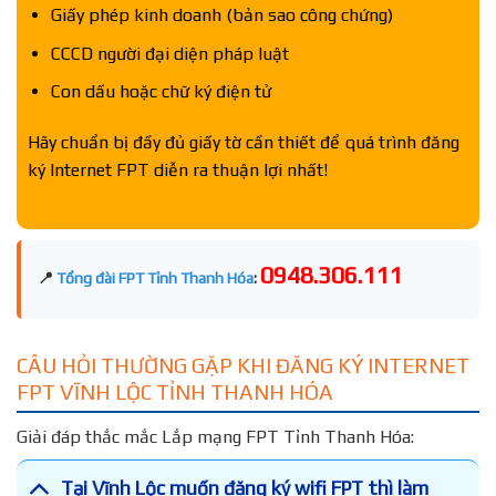
Giấy phép kinh doanh (bản sao công chứng)
CCCD người đại diện pháp luật
Con dấu hoặc chữ ký điện tử
Hãy chuẩn bị đầy đủ giấy tờ cần thiết để quá trình đăng
ký Internet FPT diễn ra thuận lợi nhất!
0948.306.111
📍
Tổng đài FPT Tỉnh Thanh Hóa
:
CÂU HỎI THƯỜNG GẶP KHI ĐĂNG KÝ INTERNET
FPT VĨNH LỘC TỈNH THANH HÓA
Giải đáp thắc mắc Lắp mạng FPT Tỉnh Thanh Hóa:
Tại Vĩnh Lộc muốn đăng ký wifi FPT thì làm