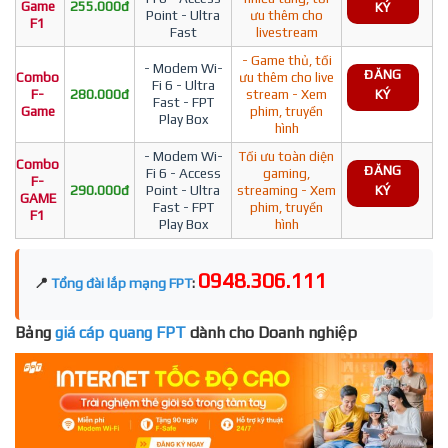
Game
255.000đ
KÝ
Point - Ultra
ưu thêm cho
F1
Fast
livestream
- Game thủ, tối
- Modem Wi-
ĐĂNG
Combo
ưu thêm cho live
Fi 6 - Ultra
F-
280.000đ
stream - Xem
KÝ
Fast - FPT
Game
phim, truyền
Play Box
hình
- Modem Wi-
Tối ưu toàn diện
Combo
ĐĂNG
Fi 6 - Access
gaming,
F-
290.000đ
Point - Ultra
streaming - Xem
KÝ
GAME
Fast - FPT
phim, truyền
F1
Play Box
hình
0948.306.111
📍
Tổng đài lắp mạng FPT
:
Bảng
giá cáp quang FPT
dành cho Doanh nghiệp