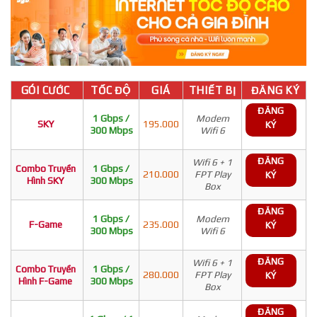
GÓI CƯỚC
TỐC ĐỘ
GIÁ
THIẾT BỊ
ĐĂNG KÝ
ĐĂNG
1 Gbps /
Modem
SKY
195.000
KÝ
300 Mbps
Wifi 6
ĐĂNG
Wifi 6 + 1
Combo Truyền
1 Gbps /
210.000
FPT Play
KÝ
Hình SKY
300 Mbps
Box
ĐĂNG
1 Gbps /
Modem
F-Game
235.000
KÝ
300 Mbps
Wifi 6
ĐĂNG
Wifi 6 + 1
Combo Truyền
1 Gbps /
280.000
FPT Play
KÝ
Hình F-Game
300 Mbps
Box
ĐĂNG