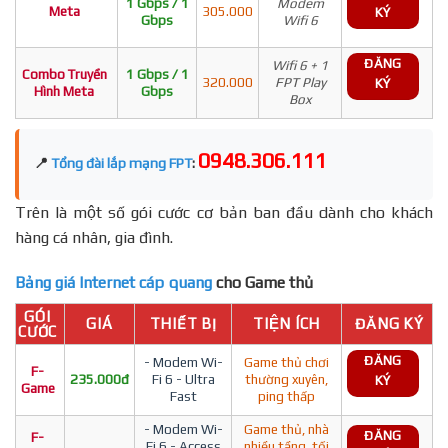
1 Gbps / 1
Modem
Meta
305.000
KÝ
Gbps
Wifi 6
ĐĂNG
Wifi 6 + 1
Combo Truyền
1 Gbps / 1
320.000
FPT Play
KÝ
Hình Meta
Gbps
Box
0948.306.111
📍
Tổng đài lắp mạng FPT
:
Trên là một số gói cước cơ bản ban đầu dành cho khách
hàng cá nhân, gia đình.
Bảng giá Internet cáp quang
cho Game thủ
GÓI
GIÁ
THIẾT BỊ
TIỆN ÍCH
ĐĂNG KÝ
CƯỚC
ĐĂNG
- Modem Wi-
Game thủ chơi
F-
235.000đ
Fi 6 - Ultra
thường xuyên,
KÝ
Game
Fast
ping thấp
- Modem Wi-
Game thủ, nhà
ĐĂNG
F-
Fi 6 - Access
nhiều tầng, tối