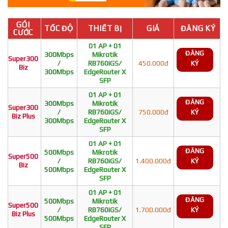
GÓI
TỐC ĐỘ
THIẾT BỊ
GIÁ
ĐĂNG KÝ
CƯỚC
01 AP + 01
ĐĂNG
300Mbps
Mikrotik
Super300
/
RB760iGS/
450.000đ
KÝ
Biz
300Mbps
EdgeRouter X
SFP
01 AP + 01
ĐĂNG
300Mbps
Mikrotik
Super300
/
RB760iGS/
750.000đ
KÝ
Biz Plus
300Mbps
EdgeRouter X
SFP
01 AP + 01
ĐĂNG
500Mbps
Mikrotik
Super500
/
RB760iGS/
1.400.000đ
KÝ
Biz
500Mbps
EdgeRouter X
SFP
01 AP + 01
ĐĂNG
500Mbps
Mikrotik
Super500
/
RB760iGS/
1.700.000đ
KÝ
Biz Plus
500Mbps
EdgeRouter X
SFP