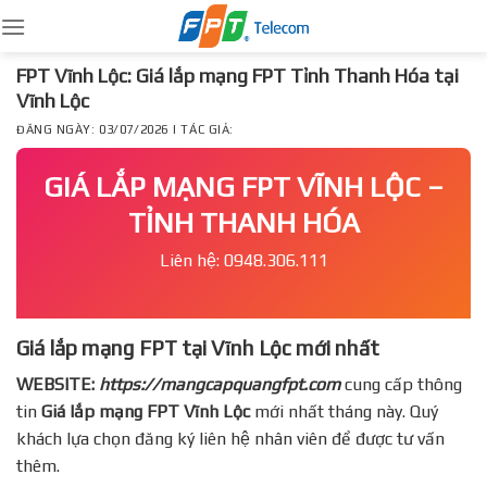
Skip
to
content
FPT Vĩnh Lộc: Giá lắp mạng FPT Tỉnh Thanh Hóa tại
Vĩnh Lộc
ĐĂNG NGÀY: 03/07/2026 | TÁC GIẢ:
GIÁ LẮP MẠNG FPT VĨNH LỘC –
TỈNH THANH HÓA
Liên hệ: 0948.306.111
Giá lắp mạng FPT tại Vĩnh Lộc mới nhất
WEBSITE:
https://mangcapquangfpt.com
cung cấp thông
tin
Giá lắp mạng FPT
Vĩnh Lộc
mới nhất tháng này. Quý
khách lựa chọn đăng ký liên hệ nhân viên để được tư vấn
thêm.