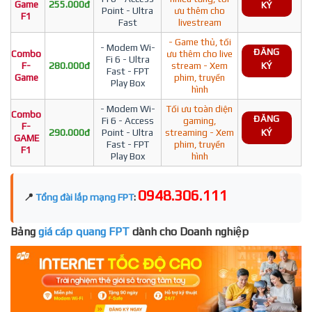
Game
255.000đ
KÝ
Point - Ultra
ưu thêm cho
F1
Fast
livestream
- Game thủ, tối
- Modem Wi-
ĐĂNG
Combo
ưu thêm cho live
Fi 6 - Ultra
F-
280.000đ
stream - Xem
KÝ
Fast - FPT
Game
phim, truyền
Play Box
hình
- Modem Wi-
Tối ưu toàn diện
Combo
ĐĂNG
Fi 6 - Access
gaming,
F-
290.000đ
Point - Ultra
streaming - Xem
KÝ
GAME
Fast - FPT
phim, truyền
F1
Play Box
hình
0948.306.111
📍
Tổng đài lắp mạng FPT
:
Bảng
giá cáp quang FPT
dành cho Doanh nghiệp