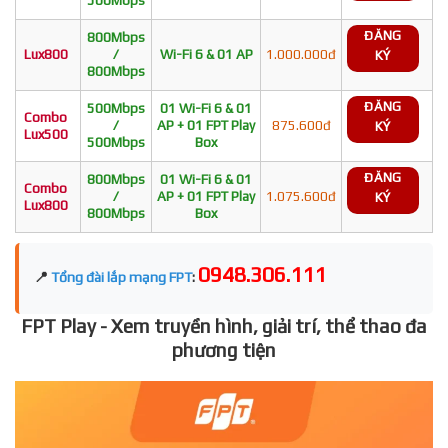
ĐĂNG
800Mbps
Lux800
/
Wi-Fi 6 & 01 AP
1.000.000đ
KÝ
800Mbps
ĐĂNG
500Mbps
01 Wi-Fi 6 & 01
Combo
/
AP + 01 FPT Play
875.600đ
KÝ
Lux500
500Mbps
Box
ĐĂNG
800Mbps
01 Wi-Fi 6 & 01
Combo
/
AP + 01 FPT Play
1.075.600đ
KÝ
Lux800
800Mbps
Box
0948.306.111
📍
Tổng đài lắp mạng FPT
:
FPT Play - Xem truyền hình, giải trí, thể thao đa
phương tiện