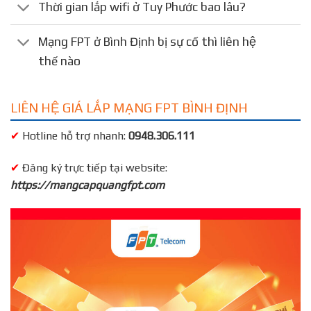
Thời gian lắp wifi ở Tuy Phước bao lâu?
Mạng FPT ở Bình Định bị sự cố thì liên hệ
thế nào
LIÊN HỆ GIÁ LẮP MẠNG FPT BÌNH ĐỊNH
✔
Hotline hỗ trợ nhanh:
0948.306.111
✔
Đăng ký trực tiếp tại website:
https://mangcapquangfpt.com