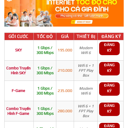
GÓI CƯỚC
TỐC ĐỘ
GIÁ
THIẾT BỊ
ĐĂNG KÝ
ĐĂNG
1 Gbps /
Modem
SKY
195.000
KÝ
300 Mbps
Wifi 6
ĐĂNG
Wifi 6 + 1
Combo Truyền
1 Gbps /
210.000
FPT Play
KÝ
Hình SKY
300 Mbps
Box
ĐĂNG
1 Gbps /
Modem
F-Game
235.000
KÝ
300 Mbps
Wifi 6
ĐĂNG
Wifi 6 + 1
Combo Truyền
1 Gbps /
280.000
FPT Play
KÝ
Hình F-Game
300 Mbps
Box
ĐĂNG