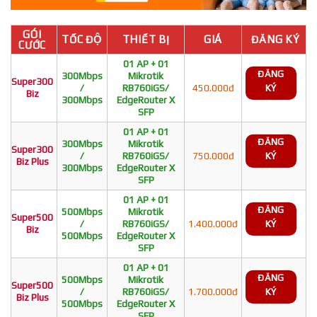
GÓI
TỐC ĐỘ
THIẾT BỊ
GIÁ
ĐĂNG KÝ
CƯỚC
01 AP + 01
ĐĂNG
300Mbps
Mikrotik
Super300
/
RB760iGS/
450.000đ
KÝ
Biz
300Mbps
EdgeRouter X
SFP
01 AP + 01
ĐĂNG
300Mbps
Mikrotik
Super300
/
RB760iGS/
750.000đ
KÝ
Biz Plus
300Mbps
EdgeRouter X
SFP
01 AP + 01
ĐĂNG
500Mbps
Mikrotik
Super500
/
RB760iGS/
1.400.000đ
KÝ
Biz
500Mbps
EdgeRouter X
SFP
01 AP + 01
ĐĂNG
500Mbps
Mikrotik
Super500
/
RB760iGS/
1.700.000đ
KÝ
Biz Plus
500Mbps
EdgeRouter X
SFP