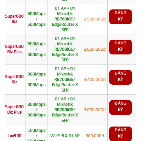
01 AP + 01
ĐĂNG
600Mbps
Mikrotik
Super600
/
RB760iGS/
2.500.000đ
KÝ
Biz
600Mbps
EdgeRouter X
SFP
01 AP + 01
ĐĂNG
600Mbps
Mikrotik
Super600
/
RB760iGS/
2.800.000đ
KÝ
Biz Plus
600Mbps
EdgeRouter X
SFP
01 AP + 01
ĐĂNG
800Mbps
Mikrotik
Super800
/
RB760iGS/
3.400.000đ
KÝ
Biz
800Mbps
EdgeRouter X
SFP
01 AP + 01
ĐĂNG
800Mbps
Mikrotik
Super800
/
RB760iGS/
3.800.000đ
KÝ
Biz Plus
800Mbps
EdgeRouter X
SFP
ĐĂNG
500Mbps
Lux500
/
Wi-Fi 6 & 01 AP
800.000đ
KÝ
500Mbps