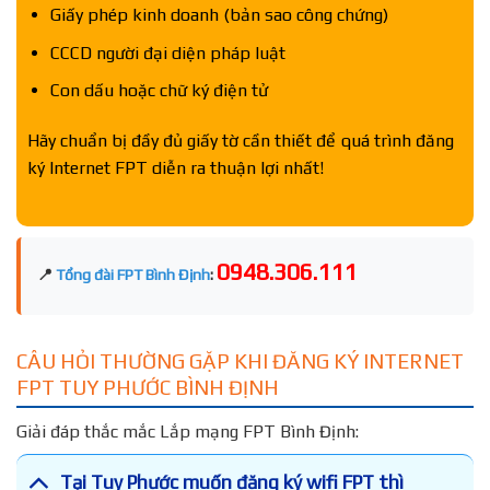
Giấy phép kinh doanh (bản sao công chứng)
CCCD người đại diện pháp luật
Con dấu hoặc chữ ký điện tử
Hãy chuẩn bị đầy đủ giấy tờ cần thiết để quá trình đăng
ký Internet FPT diễn ra thuận lợi nhất!
0948.306.111
📍
Tổng đài FPT Bình Định
:
CÂU HỎI THƯỜNG GẶP KHI ĐĂNG KÝ INTERNET
FPT TUY PHƯỚC BÌNH ĐỊNH
Giải đáp thắc mắc Lắp mạng FPT Bình Định:
Tại Tuy Phước muốn đăng ký wifi FPT thì