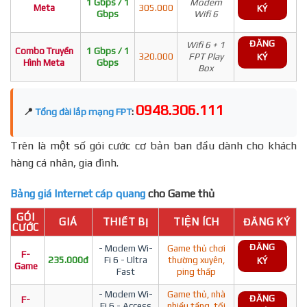
1 Gbps / 1
Modem
Meta
305.000
KÝ
Gbps
Wifi 6
ĐĂNG
Wifi 6 + 1
Combo Truyền
1 Gbps / 1
320.000
FPT Play
KÝ
Hình Meta
Gbps
Box
0948.306.111
📍
Tổng đài lắp mạng FPT
:
Trên là một số gói cước cơ bản ban đầu dành cho khách
hàng cá nhân, gia đình.
Bảng giá Internet cáp quang
cho Game thủ
GÓI
GIÁ
THIẾT BỊ
TIỆN ÍCH
ĐĂNG KÝ
CƯỚC
ĐĂNG
- Modem Wi-
Game thủ chơi
F-
235.000đ
Fi 6 - Ultra
thường xuyên,
KÝ
Game
Fast
ping thấp
- Modem Wi-
Game thủ, nhà
ĐĂNG
F-
Fi 6 - Access
nhiều tầng, tối