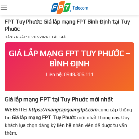
Skip
to
content
FPT Tuy Phước: Giá lắp mạng FPT Bình Định tại Tuy
Phước
ĐĂNG NGÀY: 03/07/2026 | TÁC GIẢ:
GIÁ LẮP MẠNG FPT TUY PHƯỚC –
BÌNH ĐỊNH
Liên hệ: 0948.306.111
Giá lắp mạng FPT tại Tuy Phước mới nhất
WEBSITE:
https://mangcapquangfpt.com
cung cấp thông
tin
Giá lắp mạng FPT
Tuy Phước
mới nhất tháng này. Quý
khách lựa chọn đăng ký liên hệ nhân viên để được tư vấn
thêm.