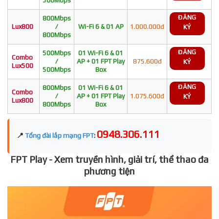
ĐĂNG
800Mbps
Lux800
/
Wi-Fi 6 & 01 AP
1.000.000đ
KÝ
800Mbps
ĐĂNG
500Mbps
01 Wi-Fi 6 & 01
Combo
/
AP + 01 FPT Play
875.600đ
KÝ
Lux500
500Mbps
Box
ĐĂNG
800Mbps
01 Wi-Fi 6 & 01
Combo
/
AP + 01 FPT Play
1.075.600đ
KÝ
Lux800
800Mbps
Box
0948.306.111
📍
Tổng đài lắp mạng FPT
:
FPT Play - Xem truyền hình, giải trí, thể thao đa
phương tiện