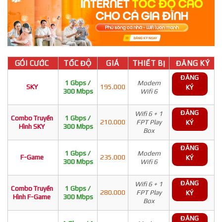
GÓI CƯỚC
TỐC ĐỘ
GIÁ
THIẾT BỊ
ĐĂNG KÝ
ĐĂNG
1 Gbps /
Modem
SKY
195.000
KÝ
300 Mbps
Wifi 6
ĐĂNG
Wifi 6 + 1
Combo Truyền
1 Gbps /
210.000
FPT Play
KÝ
Hình SKY
300 Mbps
Box
ĐĂNG
1 Gbps /
Modem
F-Game
235.000
KÝ
300 Mbps
Wifi 6
ĐĂNG
Wifi 6 + 1
Combo Truyền
1 Gbps /
280.000
FPT Play
KÝ
Hình F-Game
300 Mbps
Box
ĐĂNG