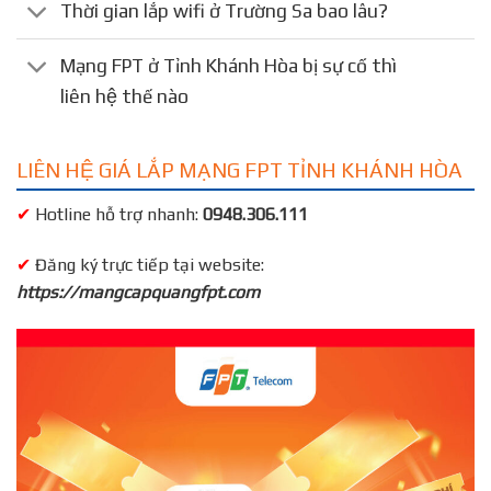
Thời gian lắp wifi ở Trường Sa bao lâu?
Mạng FPT ở Tỉnh Khánh Hòa bị sự cố thì
liên hệ thế nào
LIÊN HỆ GIÁ LẮP MẠNG FPT TỈNH KHÁNH HÒA
✔
Hotline hỗ trợ nhanh:
0948.306.111
✔
Đăng ký trực tiếp tại website:
https://mangcapquangfpt.com