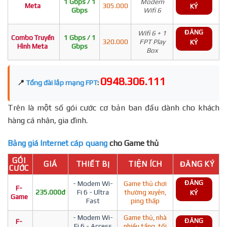
1 Gbps / 1
Modem
Meta
305.000
KÝ
Gbps
Wifi 6
ĐĂNG
Wifi 6 + 1
Combo Truyền
1 Gbps / 1
320.000
FPT Play
KÝ
Hình Meta
Gbps
Box
0948.306.111
📍
Tổng đài lắp mạng FPT
:
Trên là một số gói cước cơ bản ban đầu dành cho khách
hàng cá nhân, gia đình.
Bảng giá Internet cáp quang
cho Game thủ
GÓI
GIÁ
THIẾT BỊ
TIỆN ÍCH
ĐĂNG KÝ
CƯỚC
ĐĂNG
- Modem Wi-
Game thủ chơi
F-
235.000đ
Fi 6 - Ultra
thường xuyên,
KÝ
Game
Fast
ping thấp
- Modem Wi-
Game thủ, nhà
ĐĂNG
F-
Fi 6 - Access
nhiều tầng, tối