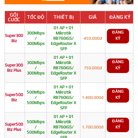
GÓI
TỐC ĐỘ
THIẾT BỊ
GIÁ
ĐĂNG KÝ
CƯỚC
01 AP + 01
ĐĂNG
300Mbps
Mikrotik
Super300
/
RB760iGS/
450.000đ
KÝ
Biz
300Mbps
EdgeRouter X
SFP
01 AP + 01
ĐĂNG
300Mbps
Mikrotik
Super300
/
RB760iGS/
750.000đ
KÝ
Biz Plus
300Mbps
EdgeRouter X
SFP
01 AP + 01
ĐĂNG
500Mbps
Mikrotik
Super500
/
RB760iGS/
1.400.000đ
KÝ
Biz
500Mbps
EdgeRouter X
SFP
01 AP + 01
ĐĂNG
500Mbps
Mikrotik
Super500
/
RB760iGS/
1.700.000đ
KÝ
Biz Plus
500Mbps
EdgeRouter X
SFP