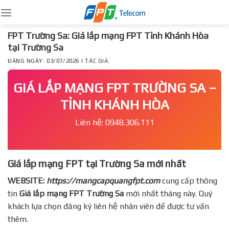
Skip
to
content
FPT Trường Sa: Giá lắp mạng FPT Tỉnh Khánh Hòa
tại Trường Sa
ĐĂNG NGÀY: 03/07/2026 | TÁC GIẢ:
GIÁ LẮP MẠNG FPT TRƯỜNG SA –
TỈNH KHÁNH HÒA
Liên hệ: 0948.306.111
Giá lắp mạng FPT tại Trường Sa mới nhất
WEBSITE:
https://mangcapquangfpt.com
cung cấp thông
tin
Giá lắp mạng FPT
Trường Sa
mới nhất tháng này. Quý
khách lựa chọn đăng ký liên hệ nhân viên để được tư vấn
thêm.