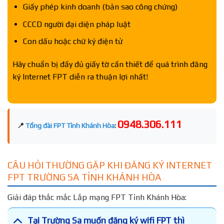
Giấy phép kinh doanh (bản sao công chứng)
CCCD người đại diện pháp luật
Con dấu hoặc chữ ký điện tử
Hãy chuẩn bị đầy đủ giấy tờ cần thiết để quá trình đăng
ký Internet FPT diễn ra thuận lợi nhất!
0948.306.111
📍
Tổng đài FPT Tỉnh Khánh Hòa
:
CÂU HỎI THƯỜNG GẶP KHI ĐĂNG KÝ INTERNET
FPT TRƯỜNG SA TỈNH KHÁNH HÒA
Giải đáp thắc mắc Lắp mạng FPT Tỉnh Khánh Hòa:
Tại Trường Sa muốn đăng ký wifi FPT thì