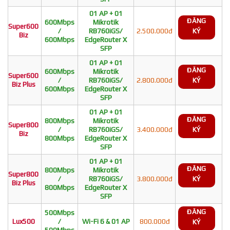
01 AP + 01
ĐĂNG
600Mbps
Mikrotik
Super600
/
RB760iGS/
2.500.000đ
KÝ
Biz
600Mbps
EdgeRouter X
SFP
01 AP + 01
ĐĂNG
600Mbps
Mikrotik
Super600
/
RB760iGS/
2.800.000đ
KÝ
Biz Plus
600Mbps
EdgeRouter X
SFP
01 AP + 01
ĐĂNG
800Mbps
Mikrotik
Super800
/
RB760iGS/
3.400.000đ
KÝ
Biz
800Mbps
EdgeRouter X
SFP
01 AP + 01
ĐĂNG
800Mbps
Mikrotik
Super800
/
RB760iGS/
3.800.000đ
KÝ
Biz Plus
800Mbps
EdgeRouter X
SFP
ĐĂNG
500Mbps
Lux500
/
Wi-Fi 6 & 01 AP
800.000đ
KÝ
500Mbps