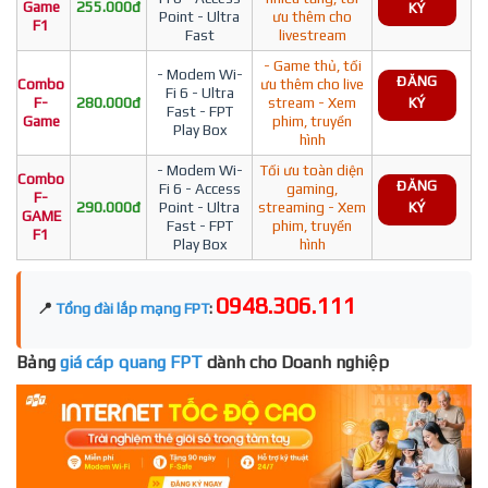
Game
255.000đ
KÝ
Point - Ultra
ưu thêm cho
F1
Fast
livestream
- Game thủ, tối
- Modem Wi-
ĐĂNG
Combo
ưu thêm cho live
Fi 6 - Ultra
F-
280.000đ
stream - Xem
KÝ
Fast - FPT
Game
phim, truyền
Play Box
hình
- Modem Wi-
Tối ưu toàn diện
Combo
ĐĂNG
Fi 6 - Access
gaming,
F-
290.000đ
Point - Ultra
streaming - Xem
KÝ
GAME
Fast - FPT
phim, truyền
F1
Play Box
hình
0948.306.111
📍
Tổng đài lắp mạng FPT
:
Bảng
giá cáp quang FPT
dành cho Doanh nghiệp