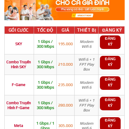
GÓI CƯỚC
TỐC ĐỘ
GIÁ
THIẾT BỊ
ĐĂNG KÝ
ĐĂNG
1 Gbps /
Modem
SKY
195.000
KÝ
300 Mbps
Wifi 6
ĐĂNG
Wifi 6 + 1
Combo Truyền
1 Gbps /
210.000
FPT Play
KÝ
Hình SKY
300 Mbps
Box
ĐĂNG
1 Gbps /
Modem
F-Game
235.000
KÝ
300 Mbps
Wifi 6
ĐĂNG
Wifi 6 + 1
Combo Truyền
1 Gbps /
280.000
FPT Play
KÝ
Hình F-Game
300 Mbps
Box
ĐĂNG
1 Gbps / 1
Modem
Meta
305.000
KÝ
Gbps
Wifi 6