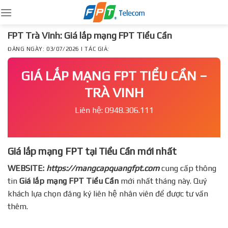
Skip
to
content
FPT Trà Vinh: Giá lắp mạng FPT Tiểu Cần
ĐĂNG NGÀY: 03/07/2026 | TÁC GIẢ:
GIÁ LẮP MẠNG FPT TIỂU CẦN –
TRÀ VINH
Liên hệ: 0948.306.111
Giá lắp mạng FPT tại Tiểu Cần mới nhất
WEBSITE:
https://mangcapquangfpt.com
cung cấp thông
tin
Giá lắp mạng FPT
Tiểu Cần
mới nhất tháng này. Quý
khách lựa chọn đăng ký liên hệ nhân viên để được tư vấn
thêm.