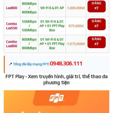
ĐĂNG
800Mbps
Lux800
/
Wi-Fi 6 & 01 AP
1.000.000đ
KÝ
800Mbps
ĐĂNG
500Mbps
01 Wi-Fi 6 & 01
Combo
/
AP + 01 FPT Play
875.600đ
KÝ
Lux500
500Mbps
Box
ĐĂNG
800Mbps
01 Wi-Fi 6 & 01
Combo
/
AP + 01 FPT Play
1.075.600đ
KÝ
Lux800
800Mbps
Box
0948.306.111
📍
Tổng đài lắp mạng FPT
:
FPT Play - Xem truyền hình, giải trí, thể thao đa
phương tiện