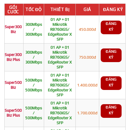
GÓI
TỐC ĐỘ
THIẾT BỊ
GIÁ
ĐĂNG KÝ
CƯỚC
01 AP + 01
ĐĂNG
300Mbps
Mikrotik
Super300
/
RB760iGS/
450.000đ
KÝ
Biz
300Mbps
EdgeRouter X
SFP
01 AP + 01
ĐĂNG
300Mbps
Mikrotik
Super300
/
RB760iGS/
750.000đ
KÝ
Biz Plus
300Mbps
EdgeRouter X
SFP
01 AP + 01
ĐĂNG
500Mbps
Mikrotik
Super500
/
RB760iGS/
1.400.000đ
KÝ
Biz
500Mbps
EdgeRouter X
SFP
01 AP + 01
ĐĂNG
500Mbps
Mikrotik
Super500
/
RB760iGS/
1.700.000đ
KÝ
Biz Plus
500Mbps
EdgeRouter X
SFP