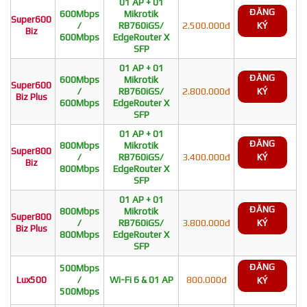
01 AP + 01
ĐĂNG
600Mbps
Mikrotik
Super600
/
RB760iGS/
2.500.000đ
KÝ
Biz
600Mbps
EdgeRouter X
SFP
01 AP + 01
ĐĂNG
600Mbps
Mikrotik
Super600
/
RB760iGS/
2.800.000đ
KÝ
Biz Plus
600Mbps
EdgeRouter X
SFP
01 AP + 01
ĐĂNG
800Mbps
Mikrotik
Super800
/
RB760iGS/
3.400.000đ
KÝ
Biz
800Mbps
EdgeRouter X
SFP
01 AP + 01
ĐĂNG
800Mbps
Mikrotik
Super800
/
RB760iGS/
3.800.000đ
KÝ
Biz Plus
800Mbps
EdgeRouter X
SFP
ĐĂNG
500Mbps
Lux500
/
Wi-Fi 6 & 01 AP
800.000đ
KÝ
500Mbps