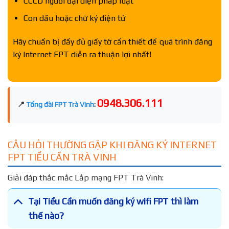
CCCD người đại diện pháp luật
Con dấu hoặc chữ ký điện tử
Hãy chuẩn bị đầy đủ giấy tờ cần thiết để quá trình đăng
ký Internet FPT diễn ra thuận lợi nhất!
0948.306.111
📍
Tổng đài FPT Trà Vinh
:
CÂU HỎI THƯỜNG GẶP KHI ĐĂNG KÝ INTERNET
FPT TIỂU CẦN TRÀ VINH
Giải đáp thắc mắc Lắp mạng FPT Trà Vinh:
Tại Tiểu Cần muốn đăng ký wifi FPT thì làm
thế nào?