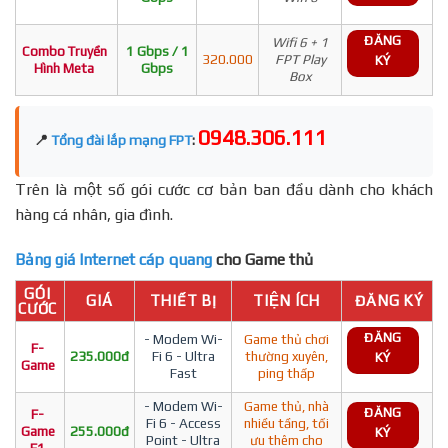
ĐĂNG
Wifi 6 + 1
Combo Truyền
1 Gbps / 1
320.000
FPT Play
KÝ
Hình Meta
Gbps
Box
0948.306.111
📍
Tổng đài lắp mạng FPT
:
Trên là một số gói cước cơ bản ban đầu dành cho khách
hàng cá nhân, gia đình.
Bảng giá Internet cáp quang
cho Game thủ
GÓI
GIÁ
THIẾT BỊ
TIỆN ÍCH
ĐĂNG KÝ
CƯỚC
ĐĂNG
- Modem Wi-
Game thủ chơi
F-
235.000đ
Fi 6 - Ultra
thường xuyên,
KÝ
Game
Fast
ping thấp
- Modem Wi-
Game thủ, nhà
ĐĂNG
F-
Fi 6 - Access
nhiều tầng, tối
Game
255.000đ
KÝ
Point - Ultra
ưu thêm cho