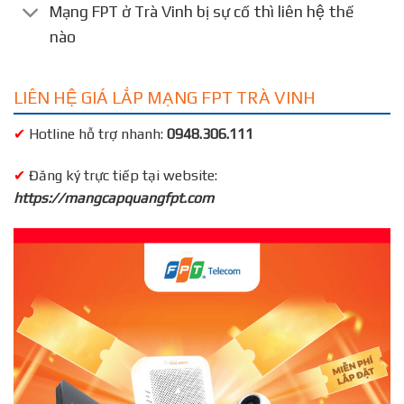
Mạng FPT ở Trà Vinh bị sự cố thì liên hệ thế
nào
LIÊN HỆ GIÁ LẮP MẠNG FPT TRÀ VINH
✔
Hotline hỗ trợ nhanh:
0948.306.111
✔
Đăng ký trực tiếp tại website:
https://mangcapquangfpt.com