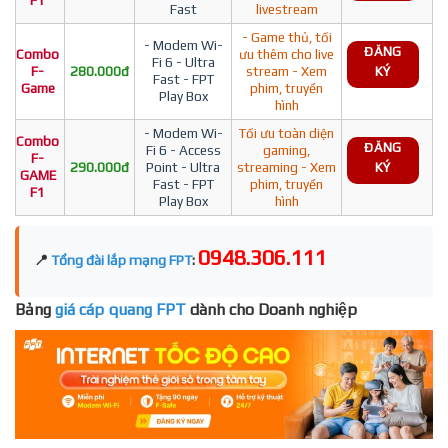
F1
Fast
livestream
- Game thủ, tối
- Modem Wi-
ĐĂNG
Combo
ưu thêm cho live
Fi 6 - Ultra
F-
280.000đ
stream - Xem
KÝ
Fast - FPT
Game
phim, truyền
Play Box
hình
- Modem Wi-
Tối ưu toàn diện
Combo
ĐĂNG
Fi 6 - Access
gaming,
F-
290.000đ
Point - Ultra
streaming - Xem
KÝ
GAME
Fast - FPT
phim, truyền
F1
Play Box
hình
0948.306.111
📍
Tổng đài lắp mạng FPT
:
Bảng
giá cáp quang FPT
dành cho Doanh nghiệp