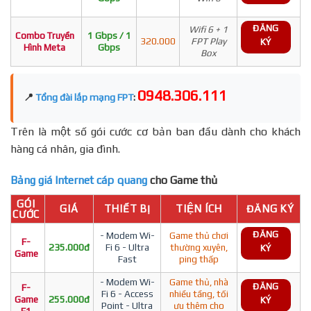
ĐĂNG
Wifi 6 + 1
Combo Truyền
1 Gbps / 1
320.000
FPT Play
KÝ
Hình Meta
Gbps
Box
0948.306.111
📍
Tổng đài lắp mạng FPT
:
Trên là một số gói cước cơ bản ban đầu dành cho khách
hàng cá nhân, gia đình.
Bảng giá Internet cáp quang
cho Game thủ
GÓI
GIÁ
THIẾT BỊ
TIỆN ÍCH
ĐĂNG KÝ
CƯỚC
ĐĂNG
- Modem Wi-
Game thủ chơi
F-
235.000đ
Fi 6 - Ultra
thường xuyên,
KÝ
Game
Fast
ping thấp
- Modem Wi-
Game thủ, nhà
ĐĂNG
F-
Fi 6 - Access
nhiều tầng, tối
Game
255.000đ
KÝ
Point - Ultra
ưu thêm cho