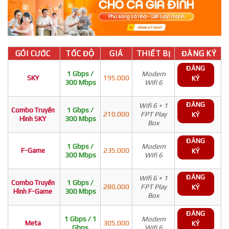
GÓI CƯỚC
TỐC ĐỘ
GIÁ
THIẾT BỊ
ĐĂNG KÝ
ĐĂNG
1 Gbps /
Modem
SKY
195.000
KÝ
300 Mbps
Wifi 6
ĐĂNG
Wifi 6 + 1
Combo Truyền
1 Gbps /
210.000
FPT Play
KÝ
Hình SKY
300 Mbps
Box
ĐĂNG
1 Gbps /
Modem
F-Game
235.000
KÝ
300 Mbps
Wifi 6
ĐĂNG
Wifi 6 + 1
Combo Truyền
1 Gbps /
280.000
FPT Play
KÝ
Hình F-Game
300 Mbps
Box
ĐĂNG
1 Gbps / 1
Modem
Meta
305.000
KÝ
Gbps
Wifi 6