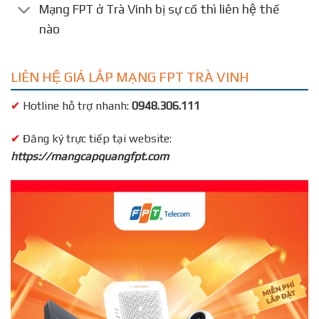
Mạng FPT ở Trà Vinh bị sự cố thì liên hệ thế
nào
LIÊN HỆ GIÁ LẮP MẠNG FPT TRÀ VINH
✔
Hotline hỗ trợ nhanh:
0948.306.111
✔
Đăng ký trực tiếp tại website:
https://mangcapquangfpt.com