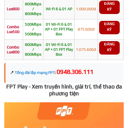
ĐĂNG
800Mbps
Lux800
/
Wi-Fi 6 & 01 AP
1.000.000đ
KÝ
800Mbps
ĐĂNG
500Mbps
01 Wi-Fi 6 & 01
Combo
/
AP + 01 FPT Play
875.600đ
KÝ
Lux500
500Mbps
Box
ĐĂNG
800Mbps
01 Wi-Fi 6 & 01
Combo
/
AP + 01 FPT Play
1.075.600đ
KÝ
Lux800
800Mbps
Box
0948.306.111
📍
Tổng đài lắp mạng FPT
:
FPT Play - Xem truyền hình, giải trí, thể thao đa
phương tiện