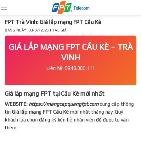
Skip
to
content
FPT Trà Vinh: Giá lắp mạng FPT Cầu Kè
ĐĂNG NGÀY: 03/07/2026 | TÁC GIẢ:
GIÁ LẮP MẠNG FPT CẦU KÈ – TRÀ
VINH
Liên hệ: 0948.306.111
Giá lắp mạng FPT tại Cầu Kè mới nhất
WEBSITE:
https://mangcapquangfpt.com
cung cấp thông
tin
Giá lắp mạng FPT
Cầu Kè
mới nhất tháng này. Quý
khách lựa chọn đăng ký liên hệ nhân viên để được tư vấn
thêm.