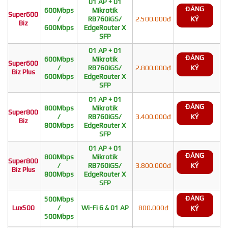
01 AP + 01
ĐĂNG
600Mbps
Mikrotik
Super600
/
RB760iGS/
2.500.000đ
KÝ
Biz
600Mbps
EdgeRouter X
SFP
01 AP + 01
ĐĂNG
600Mbps
Mikrotik
Super600
/
RB760iGS/
2.800.000đ
KÝ
Biz Plus
600Mbps
EdgeRouter X
SFP
01 AP + 01
ĐĂNG
800Mbps
Mikrotik
Super800
/
RB760iGS/
3.400.000đ
KÝ
Biz
800Mbps
EdgeRouter X
SFP
01 AP + 01
ĐĂNG
800Mbps
Mikrotik
Super800
/
RB760iGS/
3.800.000đ
KÝ
Biz Plus
800Mbps
EdgeRouter X
SFP
ĐĂNG
500Mbps
Lux500
/
Wi-Fi 6 & 01 AP
800.000đ
KÝ
500Mbps