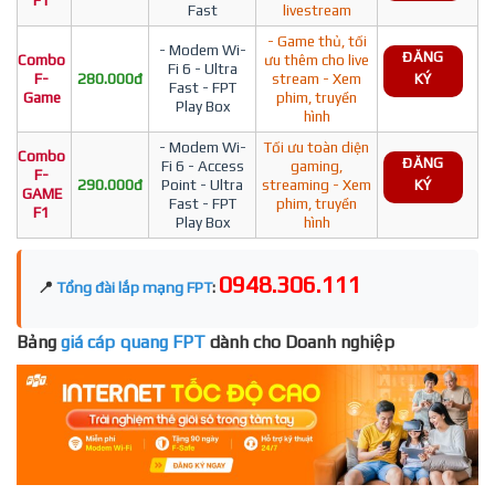
F1
Fast
livestream
- Game thủ, tối
- Modem Wi-
ĐĂNG
Combo
ưu thêm cho live
Fi 6 - Ultra
F-
280.000đ
stream - Xem
KÝ
Fast - FPT
Game
phim, truyền
Play Box
hình
- Modem Wi-
Tối ưu toàn diện
Combo
ĐĂNG
Fi 6 - Access
gaming,
F-
290.000đ
Point - Ultra
streaming - Xem
KÝ
GAME
Fast - FPT
phim, truyền
F1
Play Box
hình
0948.306.111
📍
Tổng đài lắp mạng FPT
:
Bảng
giá cáp quang FPT
dành cho Doanh nghiệp