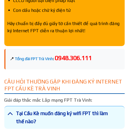
CCCD người đại diện pháp luật
Con dấu hoặc chữ ký điện tử
Hãy chuẩn bị đầy đủ giấy tờ cần thiết để quá trình đăng
ký Internet FPT diễn ra thuận lợi nhất!
0948.306.111
📍
Tổng đài FPT Trà Vinh
:
CÂU HỎI THƯỜNG GẶP KHI ĐĂNG KÝ INTERNET
FPT CẦU KÈ TRÀ VINH
Giải đáp thắc mắc Lắp mạng FPT Trà Vinh:
Tại Cầu Kè muốn đăng ký wifi FPT thì làm
thế nào?