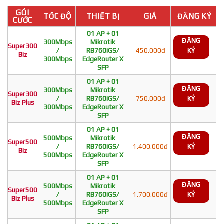
GÓI
TỐC ĐỘ
THIẾT BỊ
GIÁ
ĐĂNG KÝ
CƯỚC
01 AP + 01
ĐĂNG
300Mbps
Mikrotik
Super300
/
RB760iGS/
450.000đ
KÝ
Biz
300Mbps
EdgeRouter X
SFP
01 AP + 01
ĐĂNG
300Mbps
Mikrotik
Super300
/
RB760iGS/
750.000đ
KÝ
Biz Plus
300Mbps
EdgeRouter X
SFP
01 AP + 01
ĐĂNG
500Mbps
Mikrotik
Super500
/
RB760iGS/
1.400.000đ
KÝ
Biz
500Mbps
EdgeRouter X
SFP
01 AP + 01
ĐĂNG
500Mbps
Mikrotik
Super500
/
RB760iGS/
1.700.000đ
KÝ
Biz Plus
500Mbps
EdgeRouter X
SFP