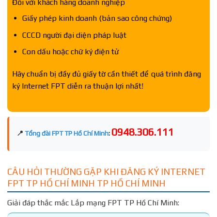
Đối với khách hàng doanh nghiệp
Giấy phép kinh doanh (bản sao công chứng)
CCCD người đại diện pháp luật
Con dấu hoặc chữ ký điện tử
Hãy chuẩn bị đầy đủ giấy tờ cần thiết để quá trình đăng
ký Internet FPT diễn ra thuận lợi nhất!
0948.306.111
📍
Tổng đài FPT TP Hồ Chí Minh
:
CÂU HỎI THƯỜNG GẶP KHI ĐĂNG KÝ INTERNET
FPT TP HỒ CHÍ MINH TP HỒ CHÍ MINH
Giải đáp thắc mắc Lắp mạng FPT TP Hồ Chí Minh: