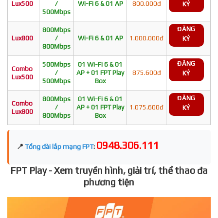
Lux500
/
Wi-Fi 6 & 01 AP
800.000đ
KÝ
500Mbps
ĐĂNG
800Mbps
Lux800
/
Wi-Fi 6 & 01 AP
1.000.000đ
KÝ
800Mbps
ĐĂNG
500Mbps
01 Wi-Fi 6 & 01
Combo
/
AP + 01 FPT Play
875.600đ
KÝ
Lux500
500Mbps
Box
ĐĂNG
800Mbps
01 Wi-Fi 6 & 01
Combo
/
AP + 01 FPT Play
1.075.600đ
KÝ
Lux800
800Mbps
Box
0948.306.111
📍
Tổng đài lắp mạng FPT
:
FPT Play - Xem truyền hình, giải trí, thể thao đa
phương tiện