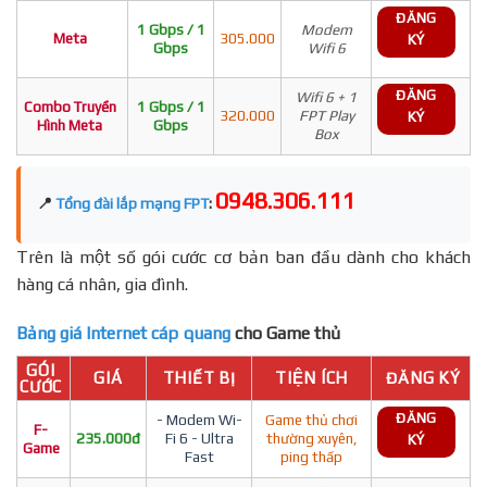
ĐĂNG
1 Gbps / 1
Modem
Meta
305.000
KÝ
Gbps
Wifi 6
ĐĂNG
Wifi 6 + 1
Combo Truyền
1 Gbps / 1
320.000
FPT Play
KÝ
Hình Meta
Gbps
Box
0948.306.111
📍
Tổng đài lắp mạng FPT
:
Trên là một số gói cước cơ bản ban đầu dành cho khách
hàng cá nhân, gia đình.
Bảng giá Internet cáp quang
cho Game thủ
GÓI
GIÁ
THIẾT BỊ
TIỆN ÍCH
ĐĂNG KÝ
CƯỚC
ĐĂNG
- Modem Wi-
Game thủ chơi
F-
235.000đ
Fi 6 - Ultra
thường xuyên,
KÝ
Game
Fast
ping thấp