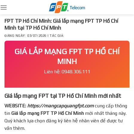
Skip
to
content
FPT TP Hồ Chí Minh: Giá lắp mạng FPT TP Hồ Chí
Minh tại TP Hồ Chí Minh
ĐĂNG NGÀY: 03/07/2026 | TÁC GIẢ:
GIÁ LẮP MẠNG FPT TP HỒ CHÍ
MINH
Liên hệ: 0948.306.111
Giá lắp mạng FPT tại TP Hồ Chí Minh mới nhất
WEBSITE:
https://mangcapquangfpt.com
cung cấp thông
tin
Giá lắp mạng FPT
TP Hồ Chí Minh
mới nhất tháng này.
Quý khách lựa chọn đăng ký liên hệ nhân viên để được tư
vấn thêm.