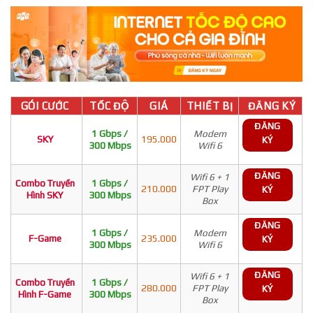
GÓI CƯỚC
TỐC ĐỘ
GIÁ
THIẾT BỊ
ĐĂNG KÝ
ĐĂNG
1 Gbps /
Modem
SKY
195.000
KÝ
300 Mbps
Wifi 6
ĐĂNG
Wifi 6 + 1
Combo Truyền
1 Gbps /
210.000
FPT Play
KÝ
Hình SKY
300 Mbps
Box
ĐĂNG
1 Gbps /
Modem
F-Game
235.000
KÝ
300 Mbps
Wifi 6
ĐĂNG
Wifi 6 + 1
Combo Truyền
1 Gbps /
280.000
FPT Play
KÝ
Hình F-Game
300 Mbps
Box