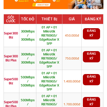
GÓI
TỐC ĐỘ
THIẾT BỊ
GIÁ
ĐĂNG KÝ
CƯỚC
01 AP + 01
ĐĂNG
300Mbps
Mikrotik
Super300
/
RB760iGS/
450.000đ
KÝ
Biz
300Mbps
EdgeRouter X
SFP
01 AP + 01
ĐĂNG
300Mbps
Mikrotik
Super300
/
RB760iGS/
750.000đ
KÝ
Biz Plus
300Mbps
EdgeRouter X
SFP
01 AP + 01
ĐĂNG
500Mbps
Mikrotik
Super500
/
RB760iGS/
1.400.000đ
KÝ
Biz
500Mbps
EdgeRouter X
SFP
01 AP + 01
ĐĂNG
500Mbps
Mikrotik
Super500
/
RB760iGS/
1.700.000đ
KÝ
Biz Plus