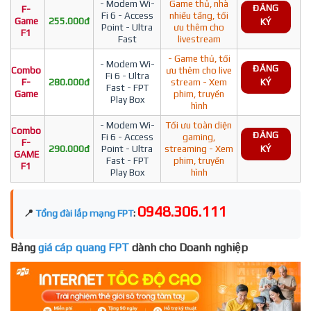
- Modem Wi-
Game thủ, nhà
ĐĂNG
F-
Fi 6 - Access
nhiều tầng, tối
Game
255.000đ
KÝ
Point - Ultra
ưu thêm cho
F1
Fast
livestream
- Game thủ, tối
- Modem Wi-
ĐĂNG
Combo
ưu thêm cho live
Fi 6 - Ultra
F-
280.000đ
stream - Xem
KÝ
Fast - FPT
Game
phim, truyền
Play Box
hình
- Modem Wi-
Tối ưu toàn diện
Combo
ĐĂNG
Fi 6 - Access
gaming,
F-
290.000đ
Point - Ultra
streaming - Xem
KÝ
GAME
Fast - FPT
phim, truyền
F1
Play Box
hình
0948.306.111
📍
Tổng đài lắp mạng FPT
:
Bảng
giá cáp quang FPT
dành cho Doanh nghiệp