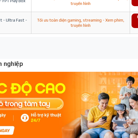
- FPT Play Box
truyền hình
 - Ultra Fast -
Tối ưu toàn diện gaming, streaming - Xem phim,
truyền hình
 nghiệp