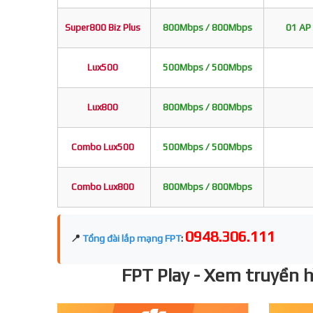
Super800 Biz Plus
800Mbps / 800Mbps
01 AP 
Lux500
500Mbps / 500Mbps
Lux800
800Mbps / 800Mbps
Combo Lux500
500Mbps / 500Mbps
Combo Lux800
800Mbps / 800Mbps
0948.306.111
📍
Tổng đài lắp mạng FPT
:
FPT Play - Xem truyền hì