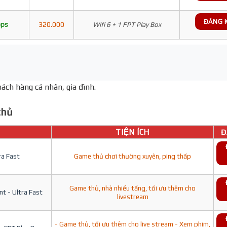
ĐĂNG 
bps
320.000
Wifi 6 + 1 FPT Play Box
ách hàng cá nhân, gia đình.
hủ
TIỆN ÍCH
Đ
ra Fast
Game thủ chơi thường xuyên, ping thấp
Game thủ, nhà nhiều tầng, tối ưu thêm cho
t - Ultra Fast
livestream
- Game thủ, tối ưu thêm cho live stream - Xem phim,