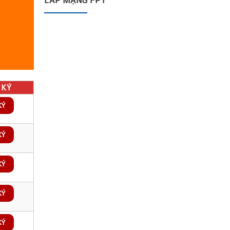
LẮP MẠNG FPT
KÝ
KÝ
KÝ
KÝ
KÝ
KÝ