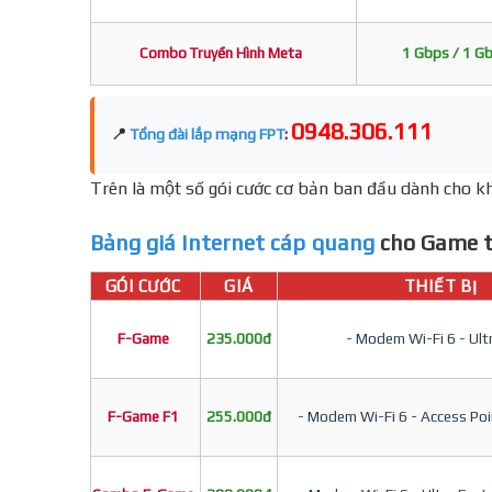
Combo Truyền Hình Meta
1 Gbps / 1 G
0948.306.111
📍
Tổng đài lắp mạng FPT
:
Trên là một số gói cước cơ bản ban đầu dành cho kh
Bảng giá Internet cáp quang
cho Game t
GÓI CƯỚC
GIÁ
THIẾT BỊ
F-Game
235.000đ
- Modem Wi-Fi 6 - Ult
F-Game F1
255.000đ
- Modem Wi-Fi 6 - Access Poin