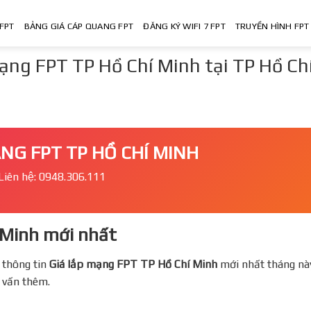
FPT
BẢNG GIÁ CÁP QUANG FPT
ĐĂNG KÝ WIFI 7 FPT
TRUYỀN HÌNH FPT
ạng FPT TP Hồ Chí Minh tại TP Hồ Ch
NG FPT TP HỒ CHÍ MINH
Liên hệ: 0948.306.111
Minh mới nhất
 thông tin
Giá lắp mạng FPT
TP Hồ Chí Minh
mới nhất tháng nà
ư vấn thêm.