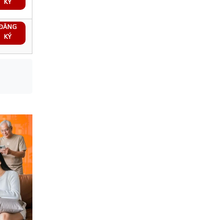
KÝ
ĐĂNG
KÝ