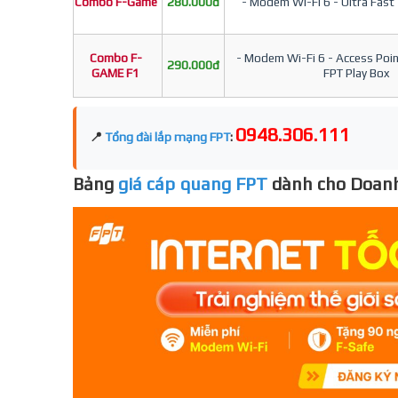
Combo F-Game
280.000đ
- Modem Wi-Fi 6 - Ultra Fast 
Combo F-
- Modem Wi-Fi 6 - Access Point
290.000đ
GAME F1
FPT Play Box
0948.306.111
📍
Tổng đài lắp mạng FPT
:
Bảng
giá cáp quang FPT
dành cho Doanh