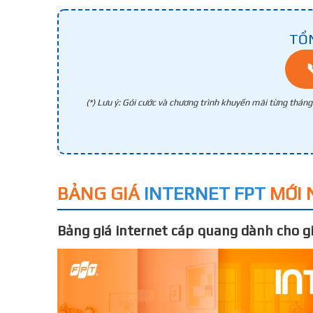
TỔ
(*) Lưu ý: Gói cước và chương trình khuyến mãi từng thán
BẢNG GIÁ
INTERNET FPT
MỚI 
Bảng giá internet cáp quang dành cho gi