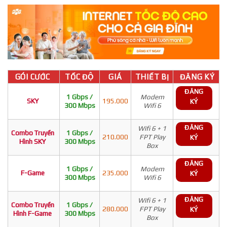
GÓI CƯỚC
TỐC ĐỘ
GIÁ
THIẾT BỊ
ĐĂNG KÝ
ĐĂNG
1 Gbps /
Modem
SKY
195.000
KÝ
300 Mbps
Wifi 6
ĐĂNG
Wifi 6 + 1
Combo Truyền
1 Gbps /
210.000
FPT Play
KÝ
Hình SKY
300 Mbps
Box
ĐĂNG
1 Gbps /
Modem
F-Game
235.000
KÝ
300 Mbps
Wifi 6
ĐĂNG
Wifi 6 + 1
Combo Truyền
1 Gbps /
280.000
FPT Play
KÝ
Hình F-Game
300 Mbps
Box