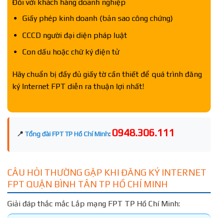
Đối với khách hàng doanh nghiệp
Giấy phép kinh doanh (bản sao công chứng)
CCCD người đại diện pháp luật
Con dấu hoặc chữ ký điện tử
Hãy chuẩn bị đầy đủ giấy tờ cần thiết để quá trình đăng
ký Internet FPT diễn ra thuận lợi nhất!
0948.306.111
📍
Tổng đài FPT TP Hồ Chí Minh
:
CÂU HỎI THƯỜNG GẶP KHI ĐĂNG KÝ INTERNET
FPT QUẬN BÌNH TÂN TP HỒ CHÍ MINH
Giải đáp thắc mắc Lắp mạng FPT TP Hồ Chí Minh: