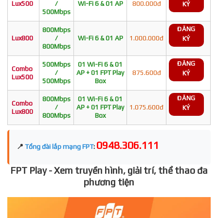
Lux500
/
Wi-Fi 6 & 01 AP
800.000đ
KÝ
500Mbps
ĐĂNG
800Mbps
Lux800
/
Wi-Fi 6 & 01 AP
1.000.000đ
KÝ
800Mbps
ĐĂNG
500Mbps
01 Wi-Fi 6 & 01
Combo
/
AP + 01 FPT Play
875.600đ
KÝ
Lux500
500Mbps
Box
ĐĂNG
800Mbps
01 Wi-Fi 6 & 01
Combo
/
AP + 01 FPT Play
1.075.600đ
KÝ
Lux800
800Mbps
Box
0948.306.111
📍
Tổng đài lắp mạng FPT
:
FPT Play - Xem truyền hình, giải trí, thể thao đa
phương tiện