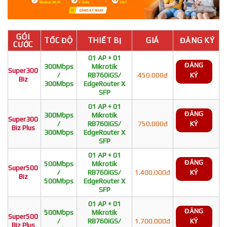
GÓI
TỐC ĐỘ
THIẾT BỊ
GIÁ
ĐĂNG KÝ
CƯỚC
01 AP + 01
ĐĂNG
300Mbps
Mikrotik
Super300
/
RB760iGS/
450.000đ
KÝ
Biz
300Mbps
EdgeRouter X
SFP
01 AP + 01
ĐĂNG
300Mbps
Mikrotik
Super300
/
RB760iGS/
750.000đ
KÝ
Biz Plus
300Mbps
EdgeRouter X
SFP
01 AP + 01
ĐĂNG
500Mbps
Mikrotik
Super500
/
RB760iGS/
1.400.000đ
KÝ
Biz
500Mbps
EdgeRouter X
SFP
01 AP + 01
ĐĂNG
500Mbps
Mikrotik
Super500
/
RB760iGS/
1.700.000đ
KÝ
Biz Plus