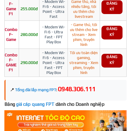
- Modem Wi-
Game thủ, nhà
ĐĂNG
F-
Fi 6 - Access
nhiều tầng, tối
Game
255.000đ
KÝ
Point - Ultra
ưu thêm cho
F1
Fast
livestream
- Game thủ, tối
- Modem Wi-
ĐĂNG
Combo
ưu thêm cho live
Fi 6 - Ultra
F-
280.000đ
stream - Xem
KÝ
Fast - FPT
Game
phim, truyền
Play Box
hình
- Modem Wi-
Tối ưu toàn diện
Combo
ĐĂNG
Fi 6 - Access
gaming,
F-
290.000đ
Point - Ultra
streaming - Xem
KÝ
GAME
Fast - FPT
phim, truyền
F1
Play Box
hình
0948.306.111
📍
Tổng đài lắp mạng FPT
:
Bảng
giá cáp quang FPT
dành cho Doanh nghiệp