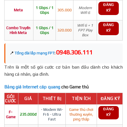
ĐĂNG
1 Gbps / 1
Modem
Meta
305.000
KÝ
Gbps
Wifi 6
ĐĂNG
Wifi 6 + 1
Combo Truyền
1 Gbps / 1
320.000
FPT Play
KÝ
Hình Meta
Gbps
Box
0948.306.111
📍
Tổng đài lắp mạng FPT
:
Trên là một số gói cước cơ bản ban đầu dành cho khách
hàng cá nhân, gia đình.
Bảng giá Internet cáp quang
cho Game thủ
GÓI
GIÁ
THIẾT BỊ
TIỆN ÍCH
ĐĂNG KÝ
CƯỚC
ĐĂNG
- Modem Wi-
Game thủ chơi
F-
235.000đ
Fi 6 - Ultra
thường xuyên,
KÝ
Game
Fast
ping thấp