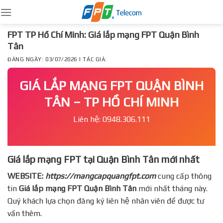
Skip
to
content
FPT TP Hồ Chí Minh: Giá lắp mạng FPT Quận Bình
Tân
ĐĂNG NGÀY: 03/07/2026 | TÁC GIẢ:
GIÁ LẮP MẠNG FPT QUẬN BÌNH
TÂN – TP HỒ CHÍ MINH
Liên hệ: 0948.306.111
Giá lắp mạng FPT tại Quận Bình Tân mới nhất
WEBSITE:
https://mangcapquangfpt.com
cung cấp thông
tin
Giá lắp mạng FPT
Quận Bình Tân
mới nhất tháng này.
Quý khách lựa chọn đăng ký liên hệ nhân viên để được tư
vấn thêm.