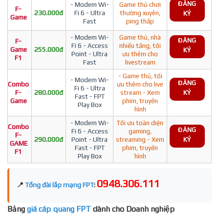
ĐĂNG
- Modem Wi-
Game thủ chơi
F-
230.000đ
Fi 6 - Ultra
thường xuyên,
KÝ
Game
Fast
ping thấp
- Modem Wi-
Game thủ, nhà
ĐĂNG
F-
Fi 6 - Access
nhiều tầng, tối
Game
255.000đ
KÝ
Point - Ultra
ưu thêm cho
F1
Fast
livestream
- Game thủ, tối
- Modem Wi-
ĐĂNG
Combo
ưu thêm cho live
Fi 6 - Ultra
F-
280.000đ
stream - Xem
KÝ
Fast - FPT
Game
phim, truyền
Play Box
hình
- Modem Wi-
Tối ưu toàn diện
Combo
ĐĂNG
Fi 6 - Access
gaming,
F-
290.000đ
Point - Ultra
streaming - Xem
KÝ
GAME
Fast - FPT
phim, truyền
F1
Play Box
hình
0948.306.111
📍
Tổng đài lắp mạng FPT
:
Bảng
giá cáp quang FPT
dành cho Doanh nghiệp