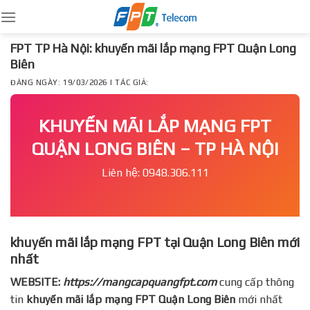
Skip
to
content
FPT TP Hà Nội: khuyến mãi lắp mạng FPT Quận Long
Biên
ĐĂNG NGÀY: 19/03/2026 | TÁC GIẢ:
KHUYẾN MÃI LẮP MẠNG FPT
QUẬN LONG BIÊN – TP HÀ NỘI
Liên hệ: 0948.306.111
khuyến mãi lắp mạng FPT tại Quận Long Biên mới
nhất
WEBSITE:
https://mangcapquangfpt.com
cung cấp thông
tin
khuyến mãi lắp mạng FPT
Quận Long Biên
mới nhất