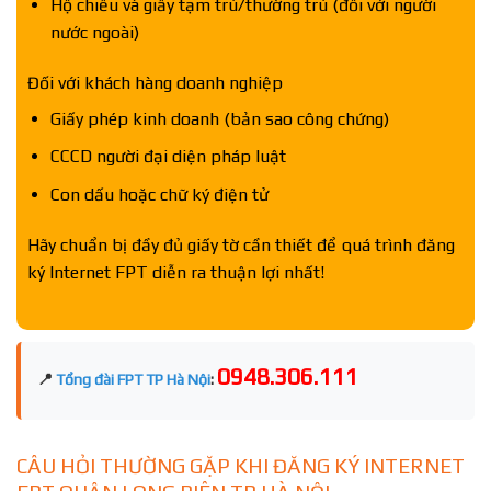
Hộ chiếu và giấy tạm trú/thường trú (đối với người
nước ngoài)
Đối với khách hàng doanh nghiệp
Giấy phép kinh doanh (bản sao công chứng)
CCCD người đại diện pháp luật
Con dấu hoặc chữ ký điện tử
Hãy chuẩn bị đầy đủ giấy tờ cần thiết để quá trình đăng
ký Internet FPT diễn ra thuận lợi nhất!
0948.306.111
📍
Tổng đài FPT TP Hà Nội
:
CÂU HỎI THƯỜNG GẶP KHI ĐĂNG KÝ INTERNET