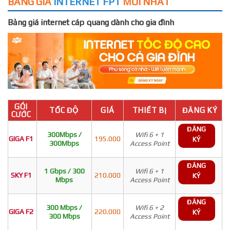
BẢNG GIÁ
INTERNET FPT
MỚI NHẤT
Bảng giá internet cáp quang dành cho gia đình
GÓI
TỐC ĐỘ
GIÁ
THIẾT BỊ
ĐĂNG KÝ
CƯỚC
ĐĂNG
300Mbps /
Wifi 6 + 1
GIGA F1
195.000
KÝ
300Mbps
Access Point
ĐĂNG
1 Gbps / 300
Wifi 6 + 1
SKY F1
210.000
KÝ
Mbps
Access Point
ĐĂNG
300 Mbps /
Wifi 6 + 2
GIGA F2
220.000
KÝ
300 Mbps
Access Point