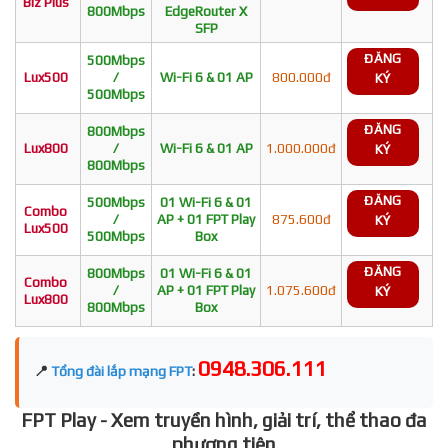
Biz Plus
800Mbps
EdgeRouter X
SFP
ĐĂNG
500Mbps
Lux500
/
Wi-Fi 6 & 01 AP
800.000đ
KÝ
500Mbps
ĐĂNG
800Mbps
Lux800
/
Wi-Fi 6 & 01 AP
1.000.000đ
KÝ
800Mbps
ĐĂNG
500Mbps
01 Wi-Fi 6 & 01
Combo
/
AP + 01 FPT Play
875.600đ
KÝ
Lux500
500Mbps
Box
ĐĂNG
800Mbps
01 Wi-Fi 6 & 01
Combo
/
AP + 01 FPT Play
1.075.600đ
KÝ
Lux800
800Mbps
Box
0948.306.111
📍
Tổng đài lắp mạng FPT
:
FPT Play - Xem truyền hình, giải trí, thể thao đa
phương tiện