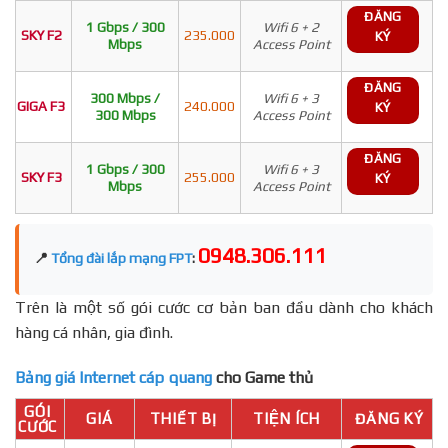
ĐĂNG
1 Gbps / 300
Wifi 6 + 2
SKY F2
235.000
KÝ
Mbps
Access Point
ĐĂNG
300 Mbps /
Wifi 6 + 3
GIGA F3
240.000
KÝ
300 Mbps
Access Point
ĐĂNG
1 Gbps / 300
Wifi 6 + 3
SKY F3
255.000
KÝ
Mbps
Access Point
0948.306.111
📍
Tổng đài lắp mạng FPT
:
Trên là một số gói cước cơ bản ban đầu dành cho khách
hàng cá nhân, gia đình.
Bảng giá Internet cáp quang
cho Game thủ
GÓI
GIÁ
THIẾT BỊ
TIỆN ÍCH
ĐĂNG KÝ
CƯỚC