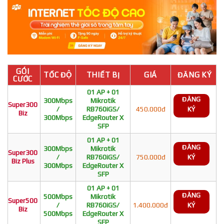
GÓI
TỐC ĐỘ
THIẾT BỊ
GIÁ
ĐĂNG KÝ
CƯỚC
01 AP + 01
ĐĂNG
300Mbps
Mikrotik
Super300
/
RB760iGS/
450.000đ
KÝ
Biz
300Mbps
EdgeRouter X
SFP
01 AP + 01
ĐĂNG
300Mbps
Mikrotik
Super300
/
RB760iGS/
750.000đ
KÝ
Biz Plus
300Mbps
EdgeRouter X
SFP
01 AP + 01
ĐĂNG
500Mbps
Mikrotik
Super500
/
RB760iGS/
1.400.000đ
KÝ
Biz
500Mbps
EdgeRouter X
SFP