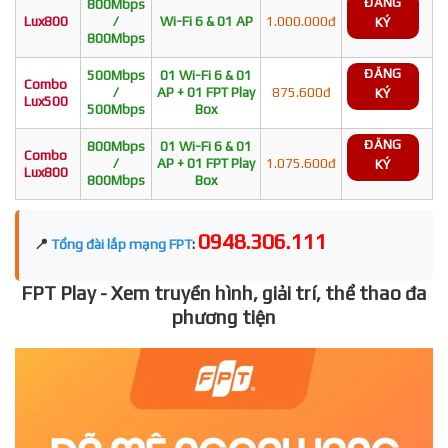
ĐĂNG
800Mbps
Lux800
/
Wi-Fi 6 & 01 AP
1.000.000đ
KÝ
800Mbps
ĐĂNG
500Mbps
01 Wi-Fi 6 & 01
Combo
/
AP + 01 FPT Play
875.600đ
KÝ
Lux500
500Mbps
Box
ĐĂNG
800Mbps
01 Wi-Fi 6 & 01
Combo
/
AP + 01 FPT Play
1.075.600đ
KÝ
Lux800
800Mbps
Box
0948.306.111
📍
Tổng đài lắp mạng FPT
:
FPT Play - Xem truyền hình, giải trí, thể thao đa
phương tiện