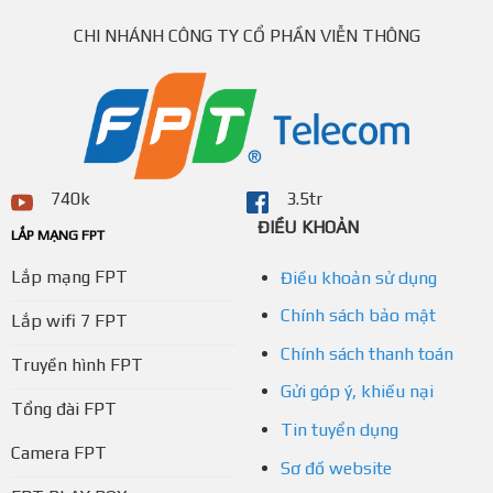
CHI NHÁNH CÔNG TY CỔ PHẦN VIỄN THÔNG
740k
3.5tr
ĐIỀU KHOẢN
LẮP MẠNG FPT
Lắp mạng FPT
Điều khoản sử dụng
Chính sách bảo mật
Lắp wifi 7 FPT
Chính sách thanh toán
Truyền hình FPT
Gửi góp ý, khiếu nại
Tổng đài FPT
Tin tuyển dụng
Camera FPT
Sơ đồ website