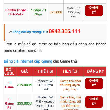
ĐĂNG
Wifi 6 + 1
Combo Truyền
1 Gbps / 1
320.000
FPT Play
KÝ
Hình Meta
Gbps
Box
0948.306.111
📍
Tổng đài lắp mạng FPT
:
Trên là một số gói cước cơ bản ban đầu dành cho khách
hàng cá nhân, gia đình.
Bảng giá Internet cáp quang
cho Game thủ
GÓI
GIÁ
THIẾT BỊ
TIỆN ÍCH
ĐĂNG KÝ
CƯỚC
ĐĂNG
- Modem Wi-
Game thủ chơi
F-
235.000đ
Fi 6 - Ultra
thường xuyên,
KÝ
Game
Fast
ping thấp
- Modem Wi-
Game thủ, nhà
ĐĂNG
F-
Fi 6 - Access
nhiều tầng, tối
Game
255.000đ
KÝ
Point - Ultra
ưu thêm cho
F1
Fast
livestream