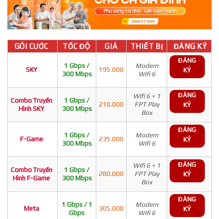
GÓI CƯỚC
TỐC ĐỘ
GIÁ
THIẾT BỊ
ĐĂNG KÝ
ĐĂNG
1 Gbps /
Modem
SKY
195.000
KÝ
300 Mbps
Wifi 6
ĐĂNG
Wifi 6 + 1
Combo Truyền
1 Gbps /
210.000
FPT Play
KÝ
Hình SKY
300 Mbps
Box
ĐĂNG
1 Gbps /
Modem
F-Game
235.000
KÝ
300 Mbps
Wifi 6
ĐĂNG
Wifi 6 + 1
Combo Truyền
1 Gbps /
280.000
FPT Play
KÝ
Hình F-Game
300 Mbps
Box
ĐĂNG
1 Gbps / 1
Modem
Meta
305.000
KÝ
Gbps
Wifi 6