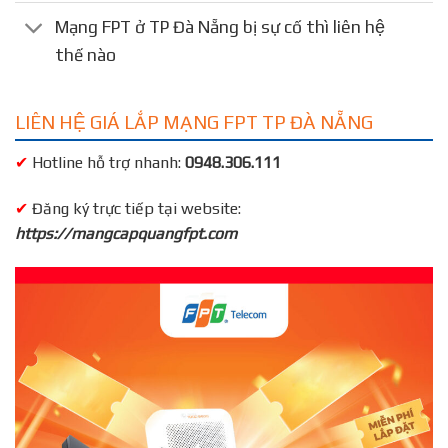
Mạng FPT ở TP Đà Nẵng bị sự cố thì liên hệ
thế nào
LIÊN HỆ GIÁ LẮP MẠNG FPT TP ĐÀ NẴNG
✔
Hotline hỗ trợ nhanh:
0948.306.111
✔
Đăng ký trực tiếp tại website:
https://mangcapquangfpt.com