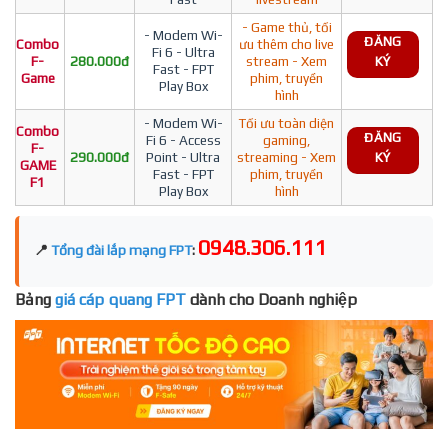
- Game thủ, tối
- Modem Wi-
ĐĂNG
Combo
ưu thêm cho live
Fi 6 - Ultra
F-
280.000đ
stream - Xem
KÝ
Fast - FPT
Game
phim, truyền
Play Box
hình
- Modem Wi-
Tối ưu toàn diện
Combo
ĐĂNG
Fi 6 - Access
gaming,
F-
290.000đ
Point - Ultra
streaming - Xem
KÝ
GAME
Fast - FPT
phim, truyền
F1
Play Box
hình
0948.306.111
📍
Tổng đài lắp mạng FPT
:
Bảng
giá cáp quang FPT
dành cho Doanh nghiệp