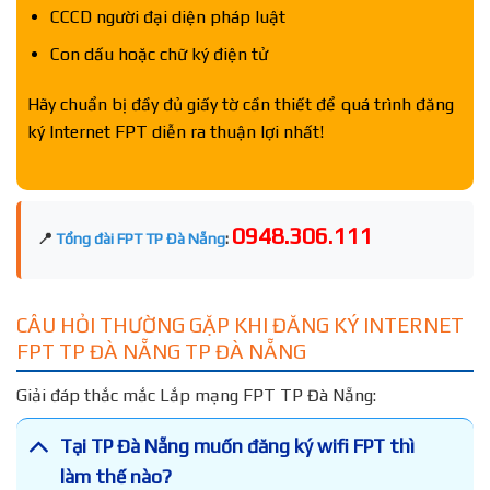
CCCD người đại diện pháp luật
Con dấu hoặc chữ ký điện tử
Hãy chuẩn bị đầy đủ giấy tờ cần thiết để quá trình đăng
ký Internet FPT diễn ra thuận lợi nhất!
0948.306.111
📍
Tổng đài FPT TP Đà Nẵng
:
CÂU HỎI THƯỜNG GẶP KHI ĐĂNG KÝ INTERNET
FPT TP ĐÀ NẴNG TP ĐÀ NẴNG
Giải đáp thắc mắc Lắp mạng FPT TP Đà Nẵng:
Tại TP Đà Nẵng muốn đăng ký wifi FPT thì
làm thế nào?