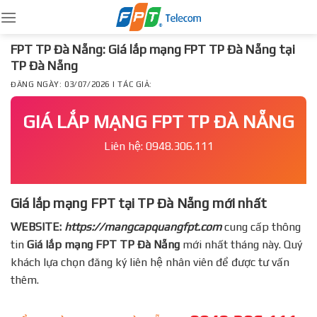
Skip
to
content
FPT TP Đà Nẵng: Giá lắp mạng FPT TP Đà Nẵng tại
TP Đà Nẵng
ĐĂNG NGÀY: 03/07/2026 | TÁC GIẢ:
GIÁ LẮP MẠNG FPT TP ĐÀ NẴNG
Liên hệ: 0948.306.111
Giá lắp mạng FPT tại TP Đà Nẵng mới nhất
WEBSITE:
https://mangcapquangfpt.com
cung cấp thông
tin
Giá lắp mạng FPT
TP Đà Nẵng
mới nhất tháng này. Quý
khách lựa chọn đăng ký liên hệ nhân viên để được tư vấn
thêm.