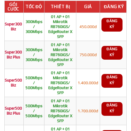
GÓI
TỐC ĐỘ
THIẾT BỊ
GIÁ
ĐĂNG KÝ
CƯỚC
01 AP + 01
ĐĂNG
300Mbps
Mikrotik
Super300
/
RB760iGS/
450.000đ
KÝ
Biz
300Mbps
EdgeRouter X
SFP
01 AP + 01
ĐĂNG
300Mbps
Mikrotik
Super300
/
RB760iGS/
750.000đ
KÝ
Biz Plus
300Mbps
EdgeRouter X
SFP
01 AP + 01
ĐĂNG
500Mbps
Mikrotik
Super500
/
RB760iGS/
1.400.000đ
KÝ
Biz
500Mbps
EdgeRouter X
SFP
01 AP + 01
ĐĂNG
500Mbps
Mikrotik
Super500
/
RB760iGS/
1.700.000đ
KÝ
Biz Plus
500Mbps
EdgeRouter X
SFP
01 AP + 01