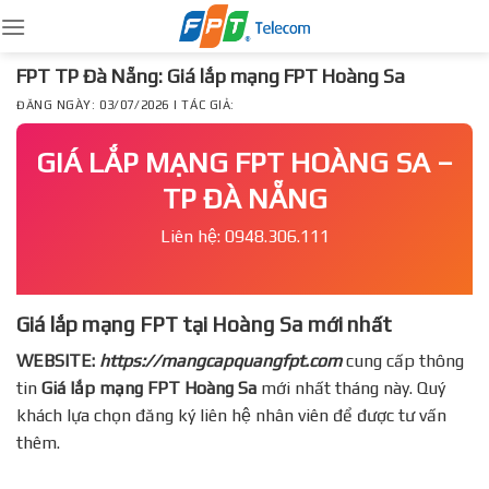
Skip
to
content
FPT TP Đà Nẵng: Giá lắp mạng FPT Hoàng Sa
ĐĂNG NGÀY: 03/07/2026 | TÁC GIẢ:
GIÁ LẮP MẠNG FPT HOÀNG SA –
TP ĐÀ NẴNG
Liên hệ: 0948.306.111
Giá lắp mạng FPT tại Hoàng Sa mới nhất
WEBSITE:
https://mangcapquangfpt.com
cung cấp thông
tin
Giá lắp mạng FPT
Hoàng Sa
mới nhất tháng này. Quý
khách lựa chọn đăng ký liên hệ nhân viên để được tư vấn
thêm.