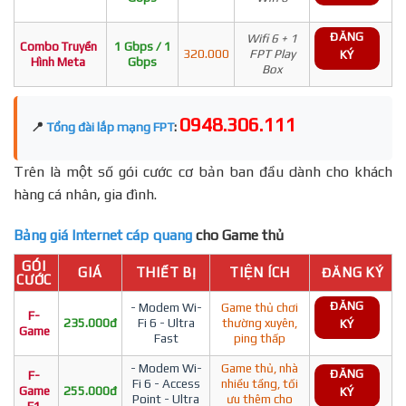
ĐĂNG
Wifi 6 + 1
Combo Truyền
1 Gbps / 1
320.000
FPT Play
KÝ
Hình Meta
Gbps
Box
0948.306.111
📍
Tổng đài lắp mạng FPT
:
Trên là một số gói cước cơ bản ban đầu dành cho khách
hàng cá nhân, gia đình.
Bảng giá Internet cáp quang
cho Game thủ
GÓI
GIÁ
THIẾT BỊ
TIỆN ÍCH
ĐĂNG KÝ
CƯỚC
ĐĂNG
- Modem Wi-
Game thủ chơi
F-
235.000đ
Fi 6 - Ultra
thường xuyên,
KÝ
Game
Fast
ping thấp
- Modem Wi-
Game thủ, nhà
ĐĂNG
F-
Fi 6 - Access
nhiều tầng, tối
Game
255.000đ
KÝ
Point - Ultra
ưu thêm cho