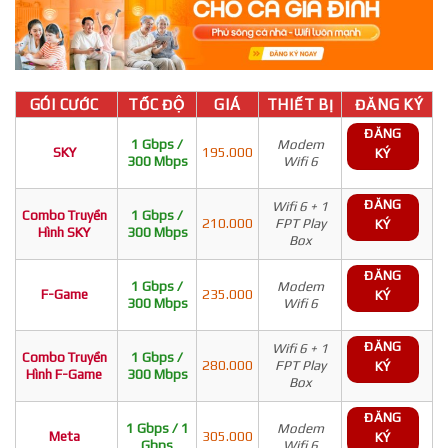
GÓI CƯỚC
TỐC ĐỘ
GIÁ
THIẾT BỊ
ĐĂNG KÝ
ĐĂNG
1 Gbps /
Modem
SKY
195.000
KÝ
300 Mbps
Wifi 6
ĐĂNG
Wifi 6 + 1
Combo Truyền
1 Gbps /
210.000
FPT Play
KÝ
Hình SKY
300 Mbps
Box
ĐĂNG
1 Gbps /
Modem
F-Game
235.000
KÝ
300 Mbps
Wifi 6
ĐĂNG
Wifi 6 + 1
Combo Truyền
1 Gbps /
280.000
FPT Play
KÝ
Hình F-Game
300 Mbps
Box
ĐĂNG
1 Gbps / 1
Modem
Meta
305.000
KÝ
Gbps
Wifi 6