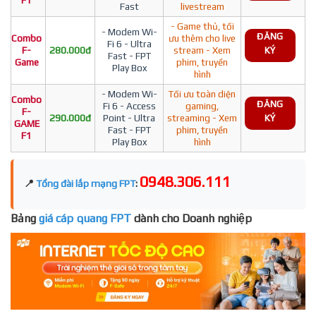
F1
Fast
livestream
- Game thủ, tối
- Modem Wi-
ĐĂNG
Combo
ưu thêm cho live
Fi 6 - Ultra
F-
280.000đ
stream - Xem
KÝ
Fast - FPT
Game
phim, truyền
Play Box
hình
- Modem Wi-
Tối ưu toàn diện
Combo
ĐĂNG
Fi 6 - Access
gaming,
F-
290.000đ
Point - Ultra
streaming - Xem
KÝ
GAME
Fast - FPT
phim, truyền
F1
Play Box
hình
0948.306.111
📍
Tổng đài lắp mạng FPT
:
Bảng
giá cáp quang FPT
dành cho Doanh nghiệp