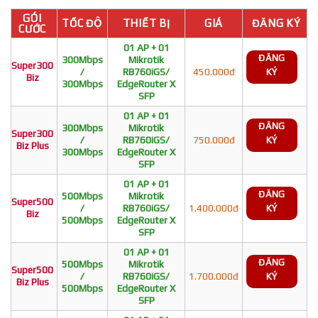
GÓI
TỐC ĐỘ
THIẾT BỊ
GIÁ
ĐĂNG KÝ
CƯỚC
01 AP + 01
ĐĂNG
300Mbps
Mikrotik
Super300
/
RB760iGS/
450.000đ
KÝ
Biz
300Mbps
EdgeRouter X
SFP
01 AP + 01
ĐĂNG
300Mbps
Mikrotik
Super300
/
RB760iGS/
750.000đ
KÝ
Biz Plus
300Mbps
EdgeRouter X
SFP
01 AP + 01
ĐĂNG
500Mbps
Mikrotik
Super500
/
RB760iGS/
1.400.000đ
KÝ
Biz
500Mbps
EdgeRouter X
SFP
01 AP + 01
ĐĂNG
500Mbps
Mikrotik
Super500
/
RB760iGS/
1.700.000đ
KÝ
Biz Plus
500Mbps
EdgeRouter X
SFP