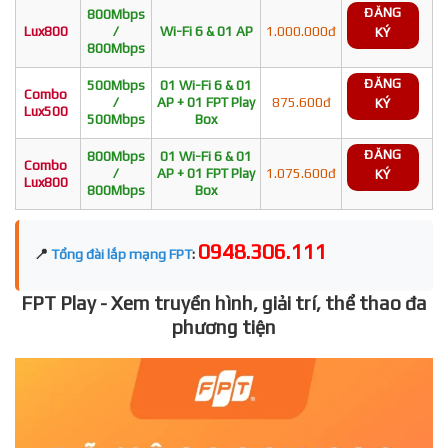
ĐĂNG
800Mbps
Lux800
/
Wi-Fi 6 & 01 AP
1.000.000đ
KÝ
800Mbps
ĐĂNG
500Mbps
01 Wi-Fi 6 & 01
Combo
/
AP + 01 FPT Play
875.600đ
KÝ
Lux500
500Mbps
Box
ĐĂNG
800Mbps
01 Wi-Fi 6 & 01
Combo
/
AP + 01 FPT Play
1.075.600đ
KÝ
Lux800
800Mbps
Box
0948.306.111
📍
Tổng đài lắp mạng FPT
:
FPT Play - Xem truyền hình, giải trí, thể thao đa
phương tiện