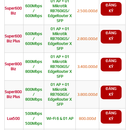
01 AP + 01
ĐĂNG
600Mbps
Mikrotik
Super600
/
RB760iGS/
2.500.000đ
KÝ
Biz
600Mbps
EdgeRouter X
SFP
01 AP + 01
ĐĂNG
600Mbps
Mikrotik
Super600
/
RB760iGS/
2.800.000đ
KÝ
Biz Plus
600Mbps
EdgeRouter X
SFP
01 AP + 01
ĐĂNG
800Mbps
Mikrotik
Super800
/
RB760iGS/
3.400.000đ
KÝ
Biz
800Mbps
EdgeRouter X
SFP
01 AP + 01
ĐĂNG
800Mbps
Mikrotik
Super800
/
RB760iGS/
3.800.000đ
KÝ
Biz Plus
800Mbps
EdgeRouter X
SFP
ĐĂNG
500Mbps
Lux500
/
Wi-Fi 6 & 01 AP
800.000đ
KÝ
500Mbps