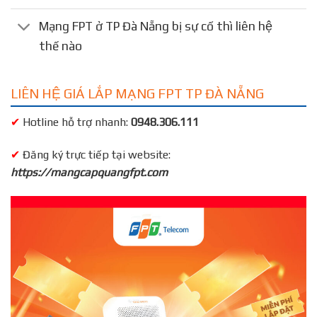
Mạng FPT ở TP Đà Nẵng bị sự cố thì liên hệ
thế nào
LIÊN HỆ GIÁ LẮP MẠNG FPT TP ĐÀ NẴNG
✔
Hotline hỗ trợ nhanh:
0948.306.111
✔
Đăng ký trực tiếp tại website:
https://mangcapquangfpt.com