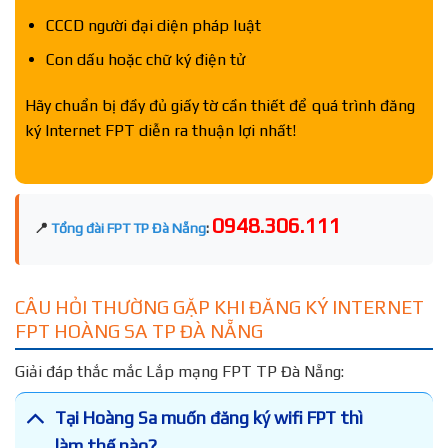
CCCD người đại diện pháp luật
Con dấu hoặc chữ ký điện tử
Hãy chuẩn bị đầy đủ giấy tờ cần thiết để quá trình đăng
ký Internet FPT diễn ra thuận lợi nhất!
0948.306.111
📍
Tổng đài FPT TP Đà Nẵng
:
CÂU HỎI THƯỜNG GẶP KHI ĐĂNG KÝ INTERNET
FPT HOÀNG SA TP ĐÀ NẴNG
Giải đáp thắc mắc Lắp mạng FPT TP Đà Nẵng:
Tại Hoàng Sa muốn đăng ký wifi FPT thì
làm thế nào?