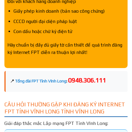
Đối với khách hàng doanh nghiệp
Giấy phép kinh doanh (bản sao công chứng)
CCCD người đại diện pháp luật
Con dấu hoặc chữ ký điện tử
Hãy chuẩn bị đầy đủ giấy tờ cần thiết để quá trình đăng
ký Internet FPT diễn ra thuận lợi nhất!
0948.306.111
📍
Tổng đài FPT Tỉnh Vĩnh Long
:
CÂU HỎI THƯỜNG GẶP KHI ĐĂNG KÝ INTERNET
FPT TỈNH VĨNH LONG TỈNH VĨNH LONG
Giải đáp thắc mắc Lắp mạng FPT Tỉnh Vĩnh Long: