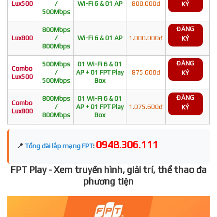
Lux500
/
Wi-Fi 6 & 01 AP
800.000đ
KÝ
500Mbps
ĐĂNG
800Mbps
Lux800
/
Wi-Fi 6 & 01 AP
1.000.000đ
KÝ
800Mbps
ĐĂNG
500Mbps
01 Wi-Fi 6 & 01
Combo
/
AP + 01 FPT Play
875.600đ
KÝ
Lux500
500Mbps
Box
ĐĂNG
800Mbps
01 Wi-Fi 6 & 01
Combo
/
AP + 01 FPT Play
1.075.600đ
KÝ
Lux800
800Mbps
Box
0948.306.111
📍
Tổng đài lắp mạng FPT
:
FPT Play - Xem truyền hình, giải trí, thể thao đa
phương tiện