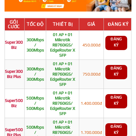
GÓI
TỐC ĐỘ
THIẾT BỊ
GIÁ
ĐĂNG KÝ
CƯỚC
01 AP + 01
ĐĂNG
300Mbps
Mikrotik
Super300
/
RB760iGS/
450.000đ
KÝ
Biz
300Mbps
EdgeRouter X
SFP
01 AP + 01
ĐĂNG
300Mbps
Mikrotik
Super300
/
RB760iGS/
750.000đ
KÝ
Biz Plus
300Mbps
EdgeRouter X
SFP
01 AP + 01
ĐĂNG
500Mbps
Mikrotik
Super500
/
RB760iGS/
1.400.000đ
KÝ
Biz
500Mbps
EdgeRouter X
SFP
01 AP + 01
ĐĂNG
500Mbps
Mikrotik
Super500
/
RB760iGS/
1.700.000đ
KÝ
Biz Plus