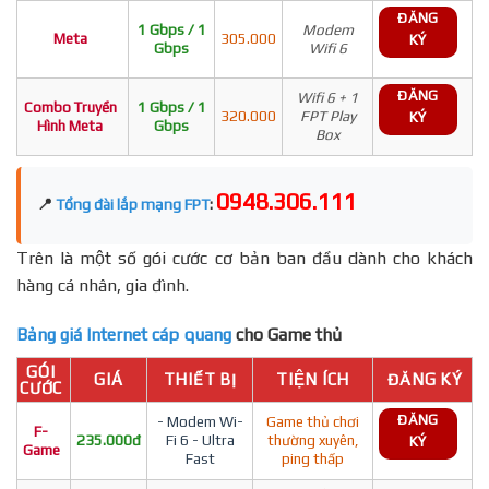
ĐĂNG
1 Gbps / 1
Modem
Meta
305.000
KÝ
Gbps
Wifi 6
ĐĂNG
Wifi 6 + 1
Combo Truyền
1 Gbps / 1
320.000
FPT Play
KÝ
Hình Meta
Gbps
Box
0948.306.111
📍
Tổng đài lắp mạng FPT
:
Trên là một số gói cước cơ bản ban đầu dành cho khách
hàng cá nhân, gia đình.
Bảng giá Internet cáp quang
cho Game thủ
GÓI
GIÁ
THIẾT BỊ
TIỆN ÍCH
ĐĂNG KÝ
CƯỚC
ĐĂNG
- Modem Wi-
Game thủ chơi
F-
235.000đ
Fi 6 - Ultra
thường xuyên,
KÝ
Game
Fast
ping thấp