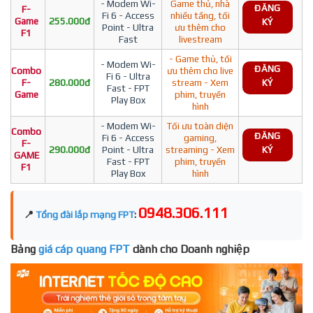
- Modem Wi-
Game thủ, nhà
ĐĂNG
F-
Fi 6 - Access
nhiều tầng, tối
Game
255.000đ
KÝ
Point - Ultra
ưu thêm cho
F1
Fast
livestream
- Game thủ, tối
- Modem Wi-
ĐĂNG
Combo
ưu thêm cho live
Fi 6 - Ultra
F-
280.000đ
stream - Xem
KÝ
Fast - FPT
Game
phim, truyền
Play Box
hình
- Modem Wi-
Tối ưu toàn diện
Combo
ĐĂNG
Fi 6 - Access
gaming,
F-
290.000đ
Point - Ultra
streaming - Xem
KÝ
GAME
Fast - FPT
phim, truyền
F1
Play Box
hình
0948.306.111
📍
Tổng đài lắp mạng FPT
:
Bảng
giá cáp quang FPT
dành cho Doanh nghiệp