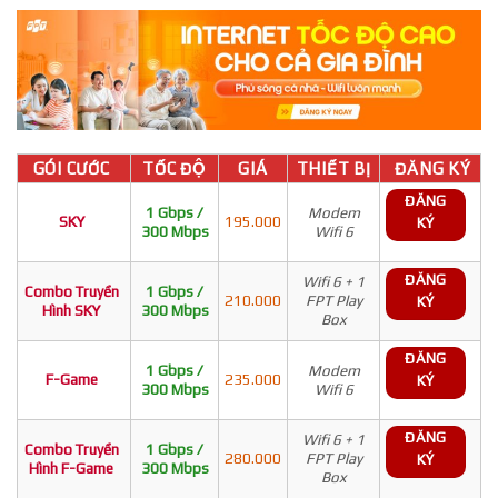
GÓI CƯỚC
TỐC ĐỘ
GIÁ
THIẾT BỊ
ĐĂNG KÝ
ĐĂNG
1 Gbps /
Modem
SKY
195.000
KÝ
300 Mbps
Wifi 6
ĐĂNG
Wifi 6 + 1
Combo Truyền
1 Gbps /
210.000
FPT Play
KÝ
Hình SKY
300 Mbps
Box
ĐĂNG
1 Gbps /
Modem
F-Game
235.000
KÝ
300 Mbps
Wifi 6
ĐĂNG
Wifi 6 + 1
Combo Truyền
1 Gbps /
280.000
FPT Play
KÝ
Hình F-Game
300 Mbps
Box