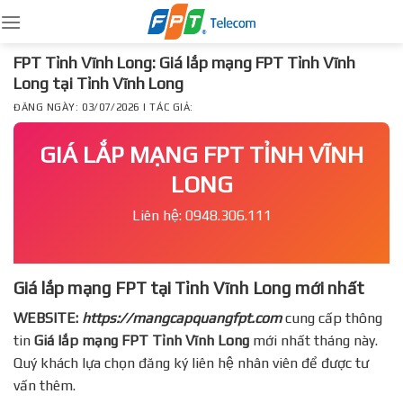
Skip
to
content
FPT Tỉnh Vĩnh Long: Giá lắp mạng FPT Tỉnh Vĩnh
Long tại Tỉnh Vĩnh Long
ĐĂNG NGÀY: 03/07/2026 | TÁC GIẢ:
GIÁ LẮP MẠNG FPT TỈNH VĨNH
LONG
Liên hệ: 0948.306.111
Giá lắp mạng FPT tại Tỉnh Vĩnh Long mới nhất
WEBSITE:
https://mangcapquangfpt.com
cung cấp thông
tin
Giá lắp mạng FPT
Tỉnh Vĩnh Long
mới nhất tháng này.
Quý khách lựa chọn đăng ký liên hệ nhân viên để được tư
vấn thêm.