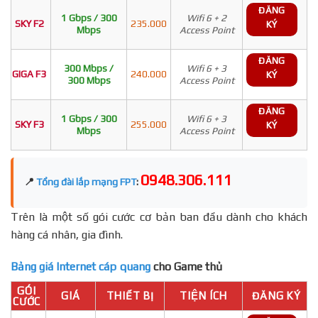
ĐĂNG
1 Gbps / 300
Wifi 6 + 2
SKY F2
235.000
KÝ
Mbps
Access Point
ĐĂNG
300 Mbps /
Wifi 6 + 3
GIGA F3
240.000
KÝ
300 Mbps
Access Point
ĐĂNG
1 Gbps / 300
Wifi 6 + 3
SKY F3
255.000
KÝ
Mbps
Access Point
0948.306.111
📍
Tổng đài lắp mạng FPT
:
Trên là một số gói cước cơ bản ban đầu dành cho khách
hàng cá nhân, gia đình.
Bảng giá Internet cáp quang
cho Game thủ
GÓI
GIÁ
THIẾT BỊ
TIỆN ÍCH
ĐĂNG KÝ
CƯỚC