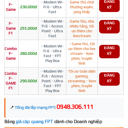
ĐĂNG
- Modem Wi-
Game thủ chơi
F-
230.000đ
Fi 6 - Ultra
thường xuyên,
KÝ
Game
Fast
ping thấp
- Modem Wi-
Game thủ, nhà
ĐĂNG
F-
Fi 6 - Access
nhiều tầng, tối
Game
255.000đ
KÝ
Point - Ultra
ưu thêm cho
F1
Fast
livestream
- Game thủ, tối
- Modem Wi-
ĐĂNG
Combo
ưu thêm cho live
Fi 6 - Ultra
F-
280.000đ
stream - Xem
KÝ
Fast - FPT
Game
phim, truyền
Play Box
hình
- Modem Wi-
Tối ưu toàn diện
Combo
ĐĂNG
Fi 6 - Access
gaming,
F-
290.000đ
Point - Ultra
streaming - Xem
KÝ
GAME
Fast - FPT
phim, truyền
F1
Play Box
hình
0948.306.111
📍
Tổng đài lắp mạng FPT
:
Bảng
giá cáp quang FPT
dành cho Doanh nghiệp