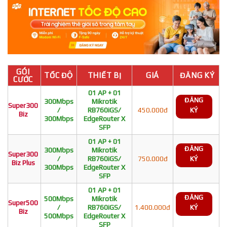
GÓI
TỐC ĐỘ
THIẾT BỊ
GIÁ
ĐĂNG KÝ
CƯỚC
01 AP + 01
ĐĂNG
300Mbps
Mikrotik
Super300
/
RB760iGS/
450.000đ
KÝ
Biz
300Mbps
EdgeRouter X
SFP
01 AP + 01
ĐĂNG
300Mbps
Mikrotik
Super300
/
RB760iGS/
750.000đ
KÝ
Biz Plus
300Mbps
EdgeRouter X
SFP
01 AP + 01
ĐĂNG
500Mbps
Mikrotik
Super500
/
RB760iGS/
1.400.000đ
KÝ
Biz
500Mbps
EdgeRouter X
SFP