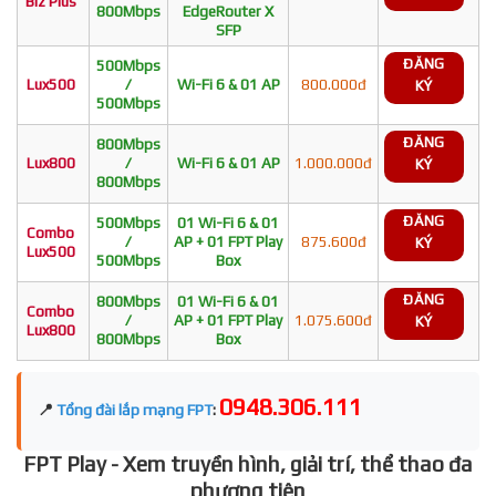
Biz Plus
800Mbps
EdgeRouter X
SFP
ĐĂNG
500Mbps
Lux500
/
Wi-Fi 6 & 01 AP
800.000đ
KÝ
500Mbps
ĐĂNG
800Mbps
Lux800
/
Wi-Fi 6 & 01 AP
1.000.000đ
KÝ
800Mbps
ĐĂNG
500Mbps
01 Wi-Fi 6 & 01
Combo
/
AP + 01 FPT Play
875.600đ
KÝ
Lux500
500Mbps
Box
ĐĂNG
800Mbps
01 Wi-Fi 6 & 01
Combo
/
AP + 01 FPT Play
1.075.600đ
KÝ
Lux800
800Mbps
Box
0948.306.111
📍
Tổng đài lắp mạng FPT
:
FPT Play - Xem truyền hình, giải trí, thể thao đa
phương tiện