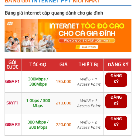
BẢNG GIÁ
INTERNET FPT
MỚI NHẤT
Bảng giá internet cáp quang dành cho gia đình
GÓI
TỐC ĐỘ
GIÁ
THIẾT BỊ
ĐĂNG KÝ
CƯỚC
ĐĂNG
300Mbps /
Wifi 6 + 1
GIGA F1
195.000
KÝ
300Mbps
Access Point
ĐĂNG
1 Gbps / 300
Wifi 6 + 1
SKY F1
210.000
KÝ
Mbps
Access Point
ĐĂNG
300 Mbps /
Wifi 6 + 2
GIGA F2
220.000
KÝ
300 Mbps
Access Point