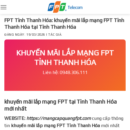
Skip
to
content
FPT Tỉnh Thanh Hóa: khuyến mãi lắp mạng FPT Tỉnh
Thanh Hóa tại Tỉnh Thanh Hóa
ĐĂNG NGÀY: 19/03/2026 | TÁC GIẢ:
KHUYẾN MÃI LẮP MẠNG FPT
TỈNH THANH HÓA
Liên hệ: 0948.306.111
khuyến mãi lắp mạng FPT tại Tỉnh Thanh Hóa
mới nhất
WEBSITE:
https://mangcapquangfpt.com
cung cấp thông
tin
khuyến mãi lắp mạng FPT
Tỉnh Thanh Hóa
mới nhất