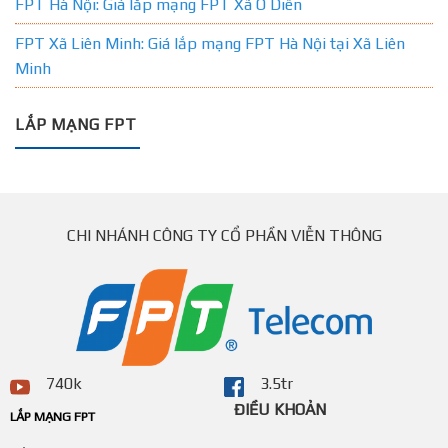
FPT Hà Nội: Giá lắp mạng FPT Xã Ô Diên
FPT Xã Liên Minh: Giá lắp mạng FPT Hà Nội tại Xã Liên
Minh
LẮP MẠNG FPT
CHI NHÁNH CÔNG TY CỔ PHẦN VIỄN THÔNG
740k
3.5tr
ĐIỀU KHOẢN
LẮP MẠNG FPT