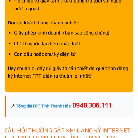
Hộ chiếu và giấy tạm trú/thường trú (đối với người
nước ngoài)
Đối với khách hàng doanh nghiệp
Giấy phép kinh doanh (bản sao công chứng)
CCCD người đại diện pháp luật
Con dấu hoặc chữ ký điện tử
Hãy chuẩn bị đầy đủ giấy tờ cần thiết để quá trình đăng
ký Internet FPT diễn ra thuận lợi nhất!
0948.306.111
📍
Tổng đài FPT Tỉnh Thanh Hóa
:
CÂU HỎI THƯỜNG GẶP KHI ĐĂNG KÝ INTERNET
FPT TỈNH THANH HÓA TỈNH THANH HÓA